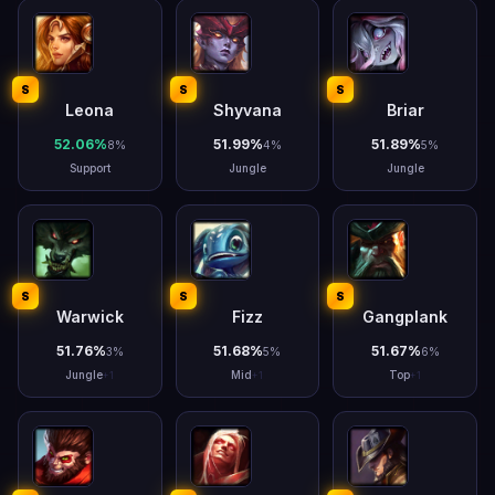
S
S
S
Leona
Shyvana
Briar
52.06
%
51.99
%
51.89
%
8
%
4
%
5
%
Support
Jungle
Jungle
S
S
S
Warwick
Fizz
Gangplank
51.76
%
51.68
%
51.67
%
3
%
5
%
6
%
Jungle
Mid
Top
+
1
+
1
+
1