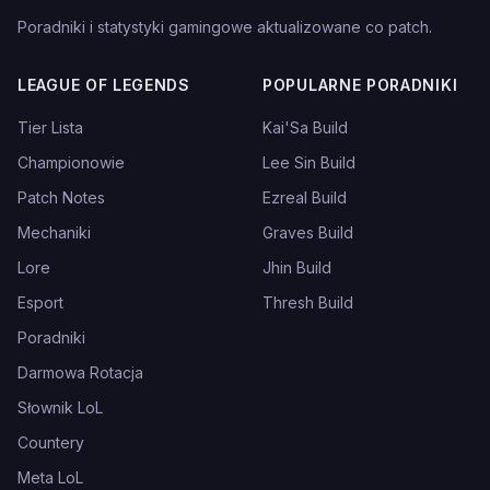
Poradniki i statystyki gamingowe aktualizowane co patch.
LEAGUE OF LEGENDS
POPULARNE PORADNIKI
Tier Lista
Kai'Sa Build
Championowie
Lee Sin Build
Patch Notes
Ezreal Build
Mechaniki
Graves Build
Lore
Jhin Build
Esport
Thresh Build
Poradniki
Darmowa Rotacja
Słownik LoL
Countery
Meta LoL