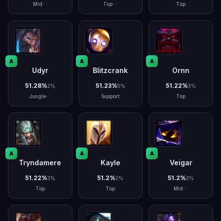
Mid
Top
Top
+
1
+
1
A
A
A
Udyr
Blitzcrank
Ornn
51.28
%
51.23
%
51.22
%
2
%
5
%
3
%
Jungle
Support
Top
+
1
A
A
A
Tryndamere
Kayle
Veigar
51.22
%
51.2
%
51.2
%
3
%
2
%
3
%
Top
Top
Mid
+
1