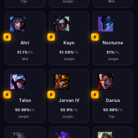
Top
Jungle
Mid
+
1
+
1
+
1
S
S
S
Ahri
Kayn
Nocturne
51.1
%
51.08
%
51
%
9
%
7
%
7
%
Mid
Jungle
Jungle
S
S
S
Talon
Jarvan IV
Darius
50.96
%
50.9
%
50.68
%
5
%
7
%
7
%
Jungle
Jungle
Top
+
1
+
1
+
1