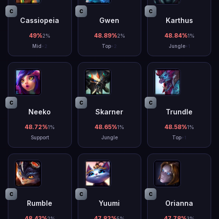
C
C
C
Cassiopeia
Gwen
Karthus
49
%
48.89
%
48.84
%
2
%
2
%
1
%
Mid
Top
Jungle
+
2
+
2
+
1
C
C
C
Neeko
Skarner
Trundle
48.72
%
48.65
%
48.58
%
1
%
1
%
1
%
Support
Jungle
Top
+
1
C
C
C
Rumble
Yuumi
Orianna
48.43
%
47.82
%
47.78
%
2
%
5
%
3
%