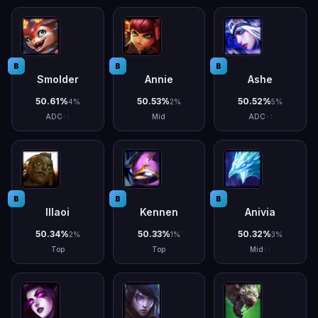
B
B
B
Smolder
Annie
Ashe
50.61
%
50.53
%
50.52
%
4
%
2
%
5
%
ADC
Mid
ADC
+
1
+
1
B
B
B
Illaoi
Kennen
Anivia
50.34
%
50.33
%
50.32
%
2
%
1
%
3
%
Top
Top
Mid
+
1