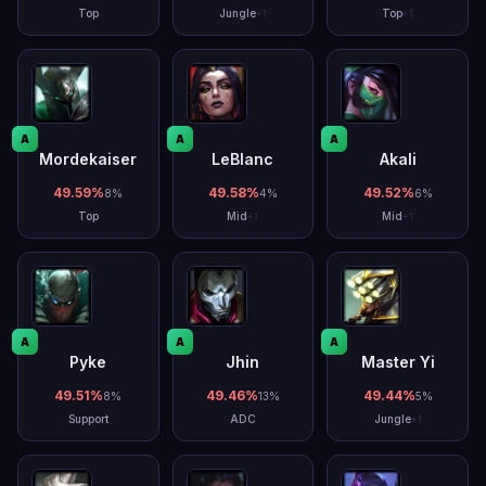
Top
Jungle
Top
+
1
+
1
A
A
A
Mordekaiser
LeBlanc
Akali
49.59
%
49.58
%
49.52
%
8
%
4
%
6
%
Top
Mid
Mid
+
1
+
1
A
A
A
Pyke
Jhin
Master Yi
49.51
%
49.46
%
49.44
%
8
%
13
%
5
%
Support
ADC
Jungle
+
1