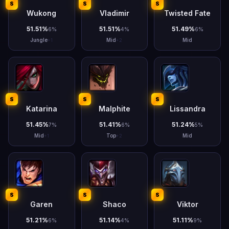
S
S
S
Wukong
Vladimir
Twisted Fate
51.51
%
51.51
%
51.49
%
6
%
4
%
6
%
Jungle
Mid
Mid
+
1
+
2
S
S
S
Katarina
Malphite
Lissandra
51.45
%
51.41
%
51.24
%
7
%
6
%
5
%
Mid
Top
Mid
+
1
+
2
S
S
S
Garen
Shaco
Viktor
51.21
%
51.14
%
51.11
%
6
%
4
%
9
%