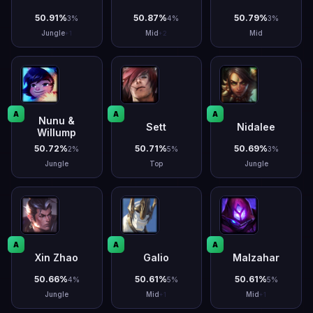
50.91
%
50.87
%
50.79
%
3
%
4
%
3
%
Jungle
Mid
Mid
+
1
+
2
A
A
A
Nunu &
Sett
Nidalee
Willump
50.72
%
50.71
%
50.69
%
2
%
5
%
3
%
Jungle
Top
Jungle
A
A
A
Xin Zhao
Galio
Malzahar
50.66
%
50.61
%
50.61
%
4
%
5
%
5
%
Jungle
Mid
Mid
+
1
+
1