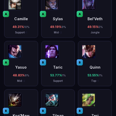
A
A
A
Camille
Sylas
Bel'Veth
49.31
%
49.19
%
49.15
%
10
%
9
%
5
%
Support
Mid
Jungle
+
1
+
2
A
B
B
Yasuo
Taric
Quinn
48.83
%
53.77
%
53.55
%
8
%
1
%
1
%
Mid
Support
Top
+
2
+
1
B
B
B
Kog'Maw
Zilean
Zeri