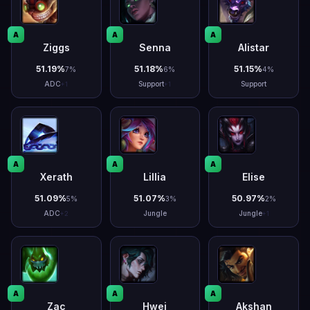
A
A
A
Ziggs
Senna
Alistar
51.19
%
51.18
%
51.15
%
7
%
6
%
4
%
ADC
Support
Support
+
1
+
1
A
A
A
Xerath
Lillia
Elise
51.09
%
51.07
%
50.97
%
5
%
3
%
2
%
ADC
Jungle
Jungle
+
2
+
1
A
A
A
Zac
Hwei
Akshan