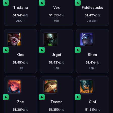
A
A
A
Tristana
Vex
Fiddlesticks
51.54
%
51.51
%
51.49
%
6
%
3
%
2
%
ADC
Mid
Jungle
+
1
+
1
A
A
A
Kled
Urgot
Shen
51.45
%
51.43
%
51.4
%
2
%
2
%
4
%
Top
Top
Top
+
1
A
A
A
Zoe
Teemo
Olaf
51.38
%
51.35
%
51.31
%
3
%
4
%
3
%