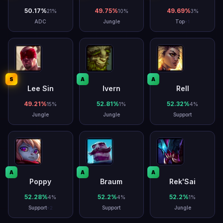
50.17
%
49.75
%
49.69
%
21
%
10
%
3
%
ADC
Jungle
Top
+
1
S
A
A
Lee Sin
Ivern
Rell
49.21
%
52.81
%
52.32
%
15
%
1
%
4
%
Jungle
Jungle
Support
A
A
A
Poppy
Braum
Rek'Sai
52.28
%
52.2
%
52.2
%
4
%
4
%
1
%
Support
Support
Jungle
+
2