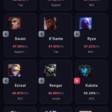
Top
Support
Mid
C
C
C
Swain
K'Sante
Ryze
47.39
%
47.33
%
47.22
%
3
%
4
%
3
%
Support
Top
Mid
+
3
+
1
C
C
D
Ezreal
Rengar
Kalista
46.81
%
45.69
%
50.29
%
14
%
5
%
2
%
ADC
Jungle
ADC