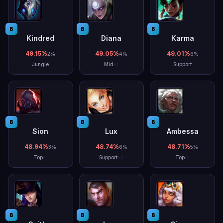
B
B
B
Kindred
Diana
Karma
49.15
%
49.05
%
49.01
%
2
%
4
%
6
%
Jungle
Mid
Support
+
1
B
B
B
Sion
Lux
Ambessa
48.94
%
48.74
%
48.71
%
3
%
6
%
5
%
Top
Support
Top
+
1
+
2
+
1
B
B
B