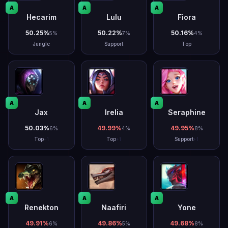
A
A
A
Hecarim
Lulu
Fiora
50.25
%
50.22
%
50.16
%
5
%
7
%
4
%
Jungle
Support
Top
A
A
A
Jax
Irelia
Seraphine
50.03
%
49.99
%
49.95
%
6
%
4
%
8
%
Top
Top
Support
+
1
+
1
+
1
A
A
A
Renekton
Naafiri
Yone
49.91
%
49.86
%
49.68
%
6
%
5
%
8
%