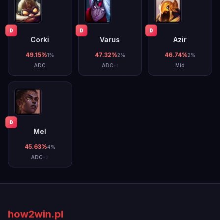
D
D
D
Corki
Varus
Azir
49.15
%
47.32
%
46.74
%
1
%
2
%
2
%
ADC
ADC
Mid
+
1
D
Mel
45.63
%
4
%
ADC
+
2
how2win.pl