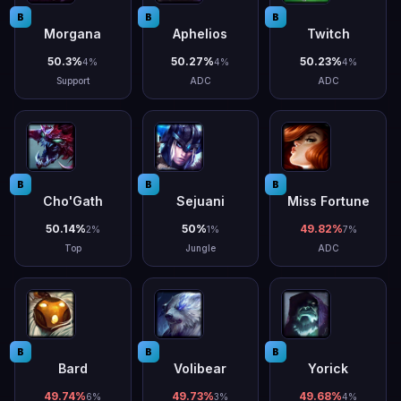
B
B
B
Morgana
Aphelios
Twitch
50.3
%
50.27
%
50.23
%
4
%
4
%
4
%
Support
ADC
ADC
B
B
B
Cho'Gath
Sejuani
Miss Fortune
50.14
%
50
%
49.82
%
2
%
1
%
7
%
Top
Jungle
ADC
B
B
B
Bard
Volibear
Yorick
49.74
%
49.73
%
49.68
%
6
%
3
%
4
%