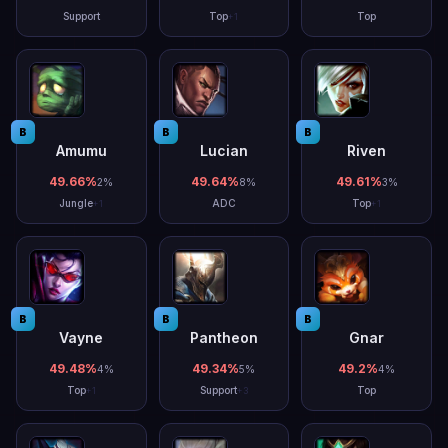
Support
Top
Top
+
1
B
B
B
Amumu
Lucian
Riven
49.66
%
49.64
%
49.61
%
2
%
8
%
3
%
Jungle
ADC
Top
+
1
+
1
B
B
B
Vayne
Pantheon
Gnar
49.48
%
49.34
%
49.2
%
4
%
5
%
4
%
Top
Support
Top
+
1
+
3