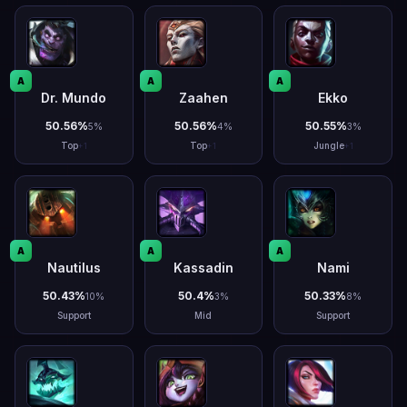
A
A
A
Dr. Mundo
Zaahen
Ekko
50.56
%
50.56
%
50.55
%
5
%
4
%
3
%
Top
Top
Jungle
+
1
+
1
+
1
A
A
A
Nautilus
Kassadin
Nami
50.43
%
50.4
%
50.33
%
10
%
3
%
8
%
Support
Mid
Support