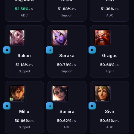
52.58
%
51.98
%
51.39
%
2
%
3
%
3
%
ADC
Support
ADC
B
B
B
Rakan
Soraka
Gragas
51.18
%
50.79
%
50.66
%
3
%
4
%
2
%
Support
Support
Top
+
1
B
B
B
Milio
Samira
Sivir
50.66
%
50.62
%
50.61
%
5
%
4
%
4
%
Support
ADC
ADC