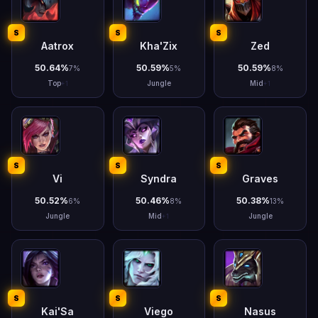
S
S
S
Aatrox
Kha'Zix
Zed
50.64
%
50.59
%
50.59
%
7
%
5
%
8
%
Top
Jungle
Mid
+
1
+
1
S
S
S
Vi
Syndra
Graves
50.52
%
50.46
%
50.38
%
6
%
8
%
13
%
Jungle
Mid
Jungle
+
1
S
S
S
Kai'Sa
Viego
Nasus