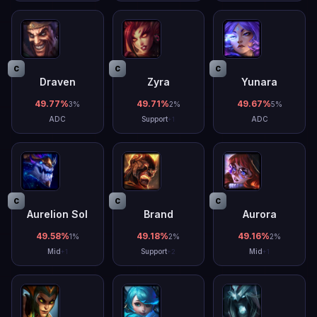
C
C
C
Draven
Zyra
Yunara
49.77
%
49.71
%
49.67
%
3
%
2
%
5
%
ADC
Support
ADC
+
1
C
C
C
Aurelion Sol
Brand
Aurora
49.58
%
49.18
%
49.16
%
1
%
2
%
2
%
Mid
Support
Mid
+
1
+
2
+
1