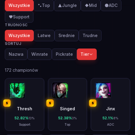
Wszystkie
Top
Jungle
Mid
ADC
Support
TRUDNOSC
Wszystkie
Latwe
Srednie
Trudne
SORTUJ
Nazwa
Winrate
Pickrate
Tier
172
championów
S
S
S
Thresh
Singed
Jinx
52.82
%
52.38
%
52.1
%
13
%
3
%
8
%
Support
Top
ADC