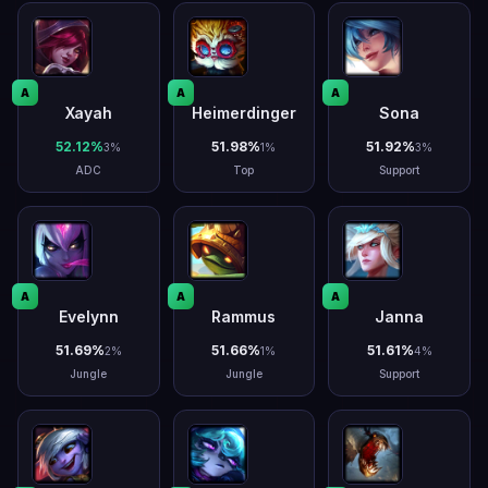
A
A
A
Xayah
Heimerdinger
Sona
52.12
%
51.98
%
51.92
%
3
%
1
%
3
%
ADC
Top
Support
A
A
A
Evelynn
Rammus
Janna
51.69
%
51.66
%
51.61
%
2
%
1
%
4
%
Jungle
Jungle
Support