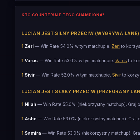
KTO COUNTERUJE TEGO CHAMPIONA?
LUCIAN JEST SILNY PRZECIW (WYGRYWA LANE)
1
.
Zeri
— Win Rate 54.0% w tym matchupie.
Zeri
to korzys
1
.
Varus
— Win Rate 53.0% w tym matchupie.
Varus
to ko
1
.
Sivir
— Win Rate 52.0% w tym matchupie.
Sivir
to korzy
LUCIAN JEST SŁABY PRZECIW (PRZEGRANY LAN
1
.
Nilah
— Win Rate 55.0% (niekorzystny matchup). Graj 
1
.
Ashe
— Win Rate 53.0% (niekorzystny matchup). Graj 
1
.
Samira
— Win Rate 53.0% (niekorzystny matchup). Gra