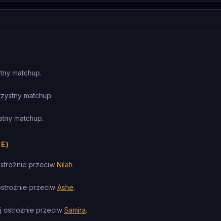
tny matchup.
rzystny matchup.
stny matchup.
E)
ostrożnie przeciw
Nilah
.
ostrożnie przeciw
Ashe
.
j ostrożnie przeciw
Samira
.