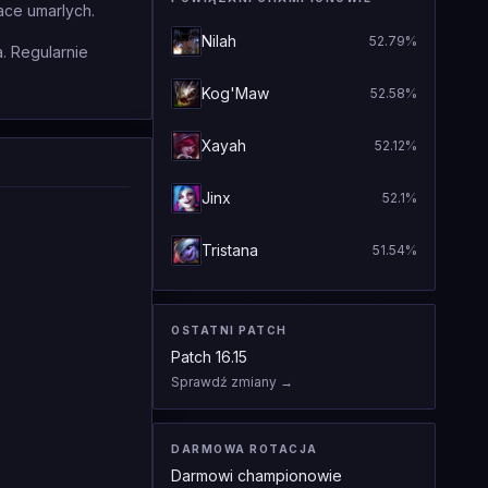
ace umarlych.
Nilah
52.79
%
. Regularnie
Kog'Maw
52.58
%
Xayah
52.12
%
Jinx
52.1
%
Tristana
51.54
%
OSTATNI PATCH
Patch
16.15
Sprawdź zmiany
→
DARMOWA ROTACJA
Darmowi championowie