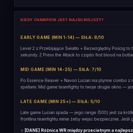
KIEDY CHAMPION JEST NAJSILNIEJSZY?
EARLY GAME (MIN 1-14) — SIŁA: 8/10
Level 2 z Przebijające Światło + Bezwzględny Pościg to 
sekundy. Z Press the Attack to często first blood na bot
MID GAME (MIN 14-25) — SIŁA: 7/10
Po Essence Reaver + Navori Lucian ma plynne combo z ni
spellami. Mid game teamfighty to twoje drugie okno — je
LATE GAME (MIN 25+) — SIŁA: 5/10
Late game Lucian spada — jego range (500) jest za krótk
frontlina teamfightu minie żeby wejsc bezpiecznie. Jeśli 
>
[DANE]
Różnica WR między przecietnym a najlepsz