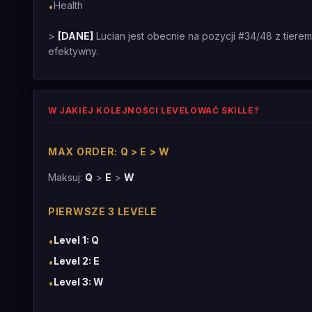
Health
•
>
[DANE]
Lucian jest obecnie na pozycji #34/48 z tiere
efektywny.
W JAKIEJ KOLEJNOŚCI LEVELOWAĆ SKILLE?
MAX ORDER: Q > E > W
Maksuj:
Q
>
E
>
W
PIERWSZE 3 LEVELE
Level 1: Q
•
Level 2: E
•
Level 3: W
•