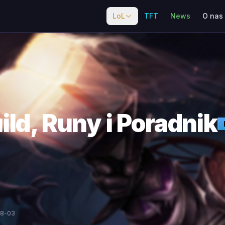
LoL
TFT
News
O nas
ild, Runy i Poradnik
08-03