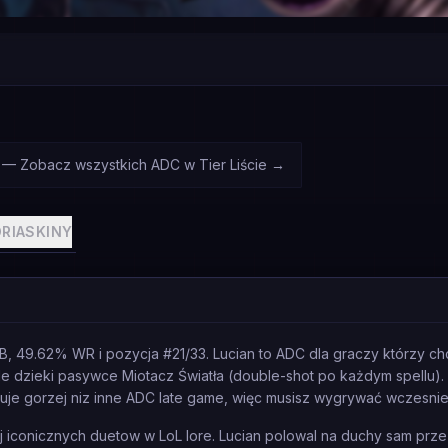
C — Zobacz wszystkich ADC w Tier Liście
→
RIA
SKINY
r B, 49.62% WR i pozycja #21/33. Lucian to ADC dla graczy którzy 
wile dzieki pasywce Miotacz Światła (double-shot po każdym spellu).
aluje gorzej niz inne ADC late game, więc musisz wygrywać wczesnie
j iconicznych duetow w LoL lore. Lucian polowal na duchy sam przez