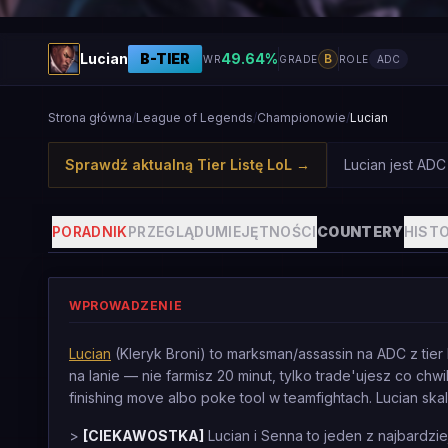
Lucian
B
-TIER
49.64
%
B
WR
GRADE
ROLE
ADC
Strona główna
/
League of Legends
/
Championowie
/
Lucian
Sprawdź aktualną Tier Listę LoL
→
Lucian jest AD
PORADNIK
PRZEGLĄD
UMIEJĘTNOŚCI
COUNTERY
HISTO
WPROWADZENIE
Lucian
(Kleryk Broni) to marksman/assassin na ADC z tie
na lanie — nie farmisz 20 minut, tylko trade'ujesz co ch
finishing move albo poke tool w teamfightach. Lucian sk
>
[CIEKAWOSTKA]
Lucian i Senna to jeden z najbardzie