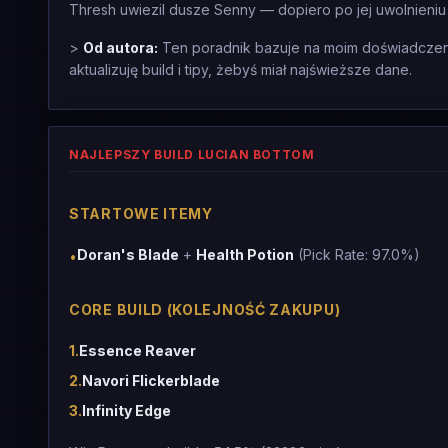
Thresh uwiezil dusze Senny — dopiero po jej uwolnieniu 
>
Od autora:
Ten poradnik bazuje na moim doświadczeniu
aktualizuję build i tipy, żebyś miał najświeższe dane.
NAJLEPSZY BUILD LUCIAN BOTTOM
STARTOWE ITEMY
Doran's Blade
+
Health Potion
(Pick Rate: 97.0%)
•
CORE BUILD (KOLEJNOŚĆ ZAKUPU)
1
.
Essence Reaver
2
.
Navori Flickerblade
3
.
Infinity Edge