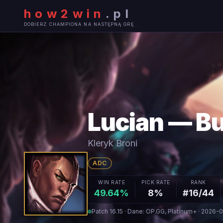
how2win
.
pl
DOBIERZ CHAMPIONA NA NASTĘPNĄ GRĘ
Lucian — Bu
Kleryk Broni
ADC
WIN RATE
PICK RATE
RANK
49.64%
8%
#16/44
Patch 16.15 · Dane: OP.GG, Platinum+ · 2026-