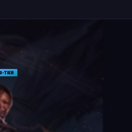
B
-TIER