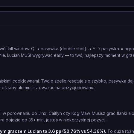
twój kill window. Q -> pasywka (double shot) -> E -> pasywka = ogr
lanie. Lucian MUSI wygrywać early — to twój najlepszy moment w grz
skimi cooldownami. Twoje spelle resetuja sie szybko, pasywka daj
steś silny ale musisz uwazac na pozycjonowanie.
i w porownaniu do Jinx, Caitlyn czy Kog'Maw. Musisz grać flanki a
gra dojdzie do 35+ min, jesteś w niekorzystnej pozycji.
ym graczem Lucian to 3.6 pp (50.76% vs 54.36%).
To duża różn