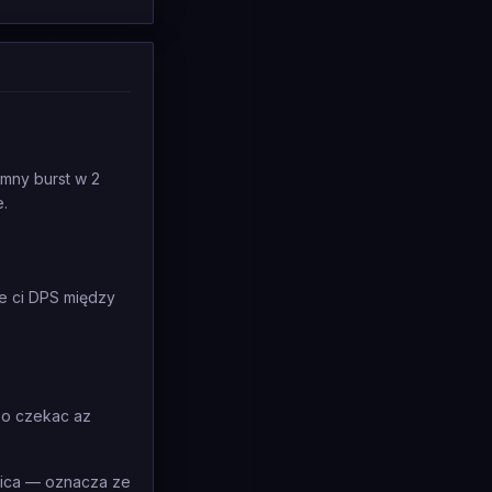
omny burst w 2
e.
e ci DPS między
lbo czekac az
ica — oznacza ze