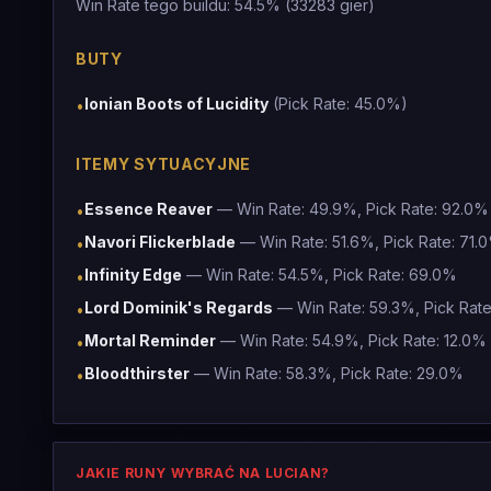
Win Rate tego buildu: 54.5% (33283 gier)
BUTY
Ionian Boots of Lucidity
(Pick Rate: 45.0%)
•
ITEMY SYTUACYJNE
Essence Reaver
— Win Rate: 49.9%, Pick Rate: 92.0%
•
Navori Flickerblade
— Win Rate: 51.6%, Pick Rate: 71.
•
Infinity Edge
— Win Rate: 54.5%, Pick Rate: 69.0%
•
Lord Dominik's Regards
— Win Rate: 59.3%, Pick Rat
•
Mortal Reminder
— Win Rate: 54.9%, Pick Rate: 12.0%
•
Bloodthirster
— Win Rate: 58.3%, Pick Rate: 29.0%
•
JAKIE RUNY WYBRAĆ NA LUCIAN?