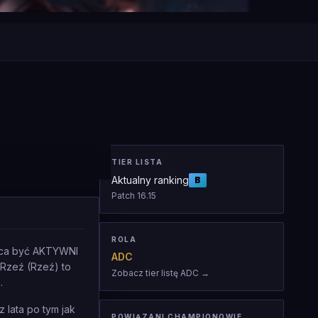
TIER LISTA
Aktualny ranking
B
Patch
16.15
ROLA
chca być AKTYWNI
ADC
 Rzeź (Rzeź) to
Zobacz tier listę ADC
→
.
 lata po tym jak
POWIĄZANI CHAMPIONOWIE