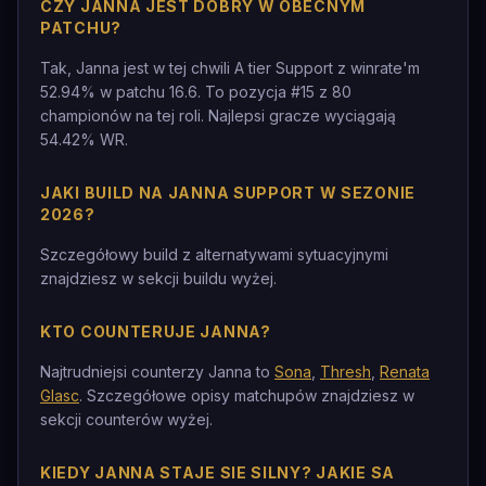
CZY JANNA JEST DOBRY W OBECNYM
PATCHU?
Tak, Janna jest w tej chwili A tier Support z winrate'm
52.94% w patchu 16.6. To pozycja #15 z 80
championów na tej roli. Najlepsi gracze wyciągają
54.42% WR.
JAKI BUILD NA JANNA SUPPORT W SEZONIE
2026?
Szczegółowy build z alternatywami sytuacyjnymi
znajdziesz w sekcji buildu wyżej.
KTO COUNTERUJE JANNA?
Najtrudniejsi counterzy Janna to
Sona
,
Thresh
,
Renata
Glasc
. Szczegółowe opisy matchupów znajdziesz w
sekcji counterów wyżej.
KIEDY JANNA STAJE SIE SILNY? JAKIE SA