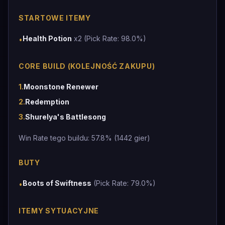
STARTOWE ITEMY
Health Potion
x2 (Pick Rate: 98.0%)
•
CORE BUILD (KOLEJNOŚĆ ZAKUPU)
1
.
Moonstone Renewer
2
.
Redemption
3
.
Shurelya's Battlesong
Win Rate tego buildu: 57.8% (1442 gier)
BUTY
Boots of Swiftness
(Pick Rate: 79.0%)
•
ITEMY SYTUACYJNE