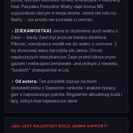
heal. Pasywka Pomyślne Wiatry daje bonus MS
sojusznikom idacym w twoja strone. Janna nie robi nic
flashy -- po prostu nie pozwala ci umrzec.
>
[CIEKAWOSTKA]
Janna to doslownie duch wiatru z
Zaun -- kiedy Zaun byl jeszcze biedna dzielnica
Piltover, mieszkancy modlili sie do wiatru o ochrone. Z
tej zbiorowej wiary narodzila sie Janna. Chroni
najubozszych mieszkancow Zaun przed toksycznymi
gazami i niebezpieczenstwami. Jest jednym z niewielu
"boskich" championów w LoL.
>
Od autora:
Ten poradnik bazuje na moim
doświadczeniu z Diamond+ rankeda i analizie tysięcy
gier z najnowszego patcha. Regularnie aktualizuję build i
tipy, żebyś miał najświeższe dane.
JAKI JEST NAJLEPSZY BUILD JANNA SUPPORT?