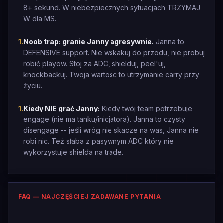
8+ sekund. W niebezpiecznych sytuacjach TRZYMAJ
W dla MS.
1
.
Noob trap: granie Janny agresywnie.
Janna to
DEFENSIVE support. Nie wskakuj do przodu, nie probuj
robić playow. Stoj za ADC, shielduj, peel'uj,
knockbackuj. Twoja wartosc to utrzymanie carry przy
życiu.
1
.
Kiedy NIE grać Janny:
Kiedy twój team potrzebuje
engage (nie ma tanku/inicjatora). Janna to czysty
disengage -- jeśli wróg nie skacze na was, Janna nie
robi nic. Też słaba z pasywnym ADC który nie
wykorzystuje shielda na trade.
FAQ — NAJCZĘŚCIEJ ZADAWANE PYTANIA