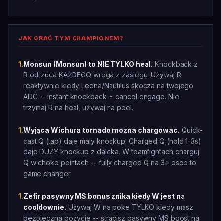
JAK GRAĆ TYM CHAMPIONEM?
1
.
Monsun (Monsun) to NIE TYLKO heal.
Knockback z
R odrzuca KAŻDEGO wroga z zasiegu. Używaj R
reaktywnie kiedy Leona/Nautilus skocza na twojego
ADC -- instant knockback = cancel engage. Nie
trzymaj R na heal, używaj na peel.
1
.
Wyjąca Wichura tornado mozna chargowac.
Quick-
cast Q (tap) daje maly knockup. Charged Q (hold 1-3s)
daje DUZY knockup z daleka. W teamfightach charguj
Q w choke pointach -- fully charged Q na 3+ osob to
game changer.
1
.
Zefir pasywny MS bonus znika kiedy W jest na
cooldownie.
Używaj W na poke TYLKO kiedy masz
bezpieczna pozycje -- stracisz pasywny MS boost na