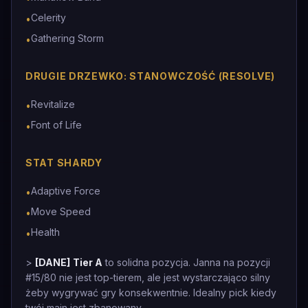
Celerity
•
Gathering Storm
•
DRUGIE DRZEWKO: STANOWCZOŚĆ (RESOLVE)
Revitalize
•
Font of Life
•
STAT SHARDY
Adaptive Force
•
Move Speed
•
Health
•
>
[DANE]
Tier A
to solidna pozycja. Janna na pozycji
#15/80 nie jest top-tierem, ale jest wystarczająco silny
żeby wygrywać gry konsekwentnie. Idealny pick kiedy
twój main jest zbanowany.