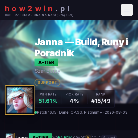
how2win
.
pl
DOBIERZ CHAMPIONA NA NASTĘPNĄ GRĘ
Janna — Build, Runy i
Poradnik
A
-TIER
Szał Burzy
SUPPORT
WIN RATE
PICK RATE
RANK
51.61%
4%
#15/49
Patch 16.15 · Dane: OP.GG, Platinum+ · 2026-08-03
Janna
A
-TIER
51.61
%
A
WR
GRADE
ROLE
Support