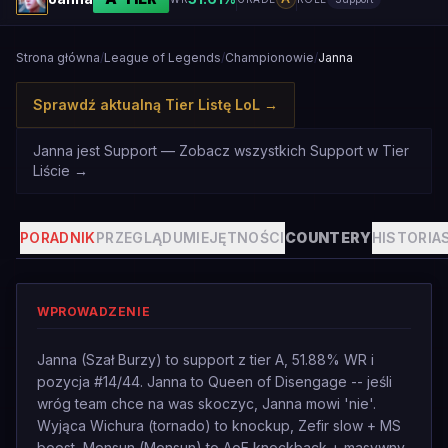
Strona główna
/
League of Legends
/
Championowie
/
Janna
Sprawdź aktualną Tier Listę LoL
→
Janna jest Support — Zobacz wszystkich Support w Tier
Liście
→
PORADNIK
PRZEGLĄD
UMIEJĘTNOŚCI
COUNTERY
HISTORIA
WPROWADZENIE
Janna (Szał Burzy) to support z tier A, 51.88% WR i
pozycja #14/44. Janna to Queen of Disengage -- jeśli
wróg team chce na was skoczyc, Janna mowi 'nie'.
Wyjąca Wichura (tornado) to knockup, Zefir slow + MS
boost, Monsun (Monsun) to AoE knockback + masywny