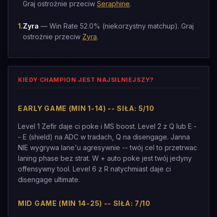
Graj ostrożnie przeciw
Seraphine
.
1
.
Zyra
— Win Rate 52.0% (niekorzystny matchup). Graj
ostrożnie przeciw
Zyra
.
KIEDY CHAMPION JEST NAJSILNIEJSZY?
EARLY GAME (MIN 1-14) -- SIŁA: 5/10
Level 1 Zefir daje ci poke i MS boost. Level 2 z Q lub E -
- E (shield) na ADC w tradach, Q na disengage. Janna
NIE wygrywa lane'u agresywnie -- twój cel to przetrwac
laning phase bez strat. W + auto poke jest twój jedyny
offensywny tool. Level 6 z R natychmiast daje ci
disengage ultimate.
MID GAME (MIN 14-25) -- SIŁA: 7/10