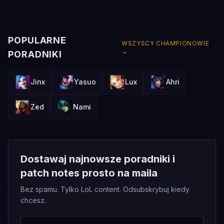
POPULARNE
WSZYSCY CHAMPIONOWIE
→
PORADNIKI
Jinx
Yasuo
Lux
Ahri
Zed
Nami
Dostawaj najnowsze poradniki i
patch notes prosto na maila
Bez spamu. Tylko LoL content. Odsubskrybuj kiedy
chcesz.