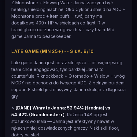
Z Moonstone + Flowing Water Janna zaczyna być
healing/shielding machine. Oko Cyklonu shield na ADC +
Moonstone proc + item buffs = twój carry ma
dodatkowe 400+ HP w shieldach co fight. R w
teamfightciu odrzuca wrogów i heali cały team. Mid
game Janna to peacekeeper.
LATE GAME (MIN 25+) -- SIŁA: 8/10
Late game Janna jest coraz silniejsza -- im więcej wróg
team chce engagowac, tym bardziej Janna to
counter'uje. R knockback + Q tornado + W slow = wróg
NIGDY nie dochodzi do twojego ADC. Z pełnym buildem
support E shield jest masywny. Janna skaluje z dlugoscia
gry.
>
[DANE]
Winrate Janna: 52.94% (średnia) vs
54.42% (Grandmaster+).
Różnica 1.48 pp jest
stosunkowo mala — Janna jest efektywny nawet w
rękach mniej doswiadczonych graczy. Niski skill floor,
dobry na start.