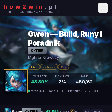
how2win
.
pl
DOBIERZ CHAMPIONA NA NASTĘPNĄ GRĘ
Gwen — Build, Runy i
Poradnik
C
-TIER
Mglista Krawczyni
TOP
JUNGLE
MID
WIN RATE
PICK RATE
RANK
48.89%
2%
#50/62
Patch 16.15 · Dane: OP.GG, Platinum+ · 2026-08-03
Gwen
C
-TIER
48.89
%
C
WR
GRADE
ROLE
Top
Jungle