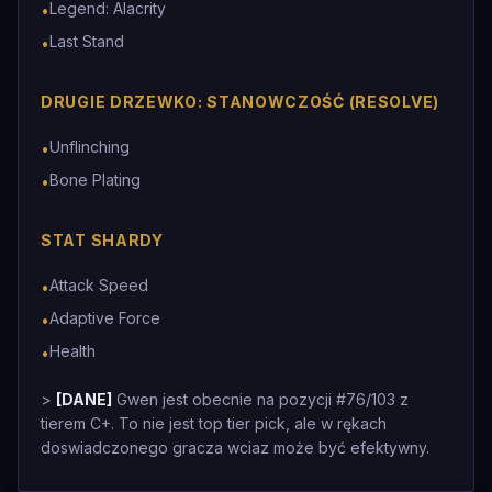
Legend: Alacrity
•
Last Stand
•
DRUGIE DRZEWKO: STANOWCZOŚĆ (RESOLVE)
Unflinching
•
Bone Plating
•
STAT SHARDY
Attack Speed
•
Adaptive Force
•
Health
•
>
[DANE]
Gwen jest obecnie na pozycji #76/103 z
tierem C+. To nie jest top tier pick, ale w rękach
doswiadczonego gracza wciaz może być efektywny.