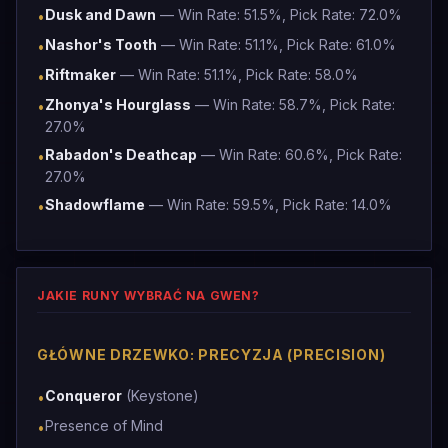
Dusk and Dawn
— Win Rate: 51.5%, Pick Rate: 72.0%
•
Nashor's Tooth
— Win Rate: 51.1%, Pick Rate: 61.0%
•
Riftmaker
— Win Rate: 51.1%, Pick Rate: 58.0%
•
Zhonya's Hourglass
— Win Rate: 58.7%, Pick Rate:
•
27.0%
Rabadon's Deathcap
— Win Rate: 60.6%, Pick Rate:
•
27.0%
Shadowflame
— Win Rate: 59.5%, Pick Rate: 14.0%
•
JAKIE RUNY WYBRAĆ NA GWEN?
GŁÓWNE DRZEWKO: PRECYZJA (PRECISION)
Conqueror
(Keystone)
•
Presence of Mind
•