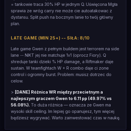
= tankowie traca 30% HP w jednym Q. Uświęcona Mgła
sprawia ze wróg carry nie może cie autoatakowac z
dystansu. Split push na bocznym lanie to twój główny
plan.
LATE GAME (MIN 25+) -- SIŁA: 8/10
Late game Gwen z pełnym buildem jest terrorem na side
lane -- NIKT jej nie matchuje 1v1 (oprocz Fiory). Q
shreduje tanki dzieki % HP damage, a Riftmaker daje
sustain. W teamfightach W + R combo daje ci zone
control i ogromny burst. Problem: musisz dotrzec do
celow.
>
[DANE]
Różnica WR między przecietnym a
najlepszym graczem Gwen to 6.11 pp (49.97% vs
56.08%).
To duża różnica — oznacza ze Gwen ma
wysoki skill ceiling. Im lepiej go opanujesz, tym więcej
będziesz wygrywać. Warto zainwestować czas w naukę.