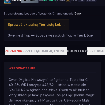
Strona główna
/
League of Legends
/
Championowie
/
Gwen
Sprawdź aktualną Tier Listę LoL
→
Gwen jest Top — Zobacz wszystkich Top w Tier Liście
→
PORADNIK
PRZEGLĄD
UMIEJĘTNOŚCI
COUNTERY
HISTORIA
WPROWADZENIE
Gwen (Mglista Krawczyni) to fighter na Top z tier C,
49.18% WR i pozycja #48/62 -- słaba w mecie ale
BRUTALNA w rękach one-tricka. Gwen to AP bruiser
który shreduje tanki pasywka Tysiąc Cięć (bonus magic
damage skalujacy z HP wroga). Jej Uświęcona Mgła