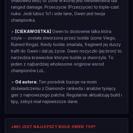
(Hallowed Mist) to zone w której jest nieśmiertelna dla
ranged damage. Przeszycie (Przeszycie) to triple-cast
nuke. Jeśli lubisz 1v1 i side lane, Gwen jest twoja
championka.
>
[CIEKAWOSTKA]
Gwen to doslownie lalka która
ozyla -- została stworzona przez Isolde (zone Viego,
Ruined Kinga). Kiedy Isolde zmarlala, fragment jej duszy
trafil do Gwen i dal jej życie. Gwen nozyczki (jej bron) to
narzedzia krawieckie ktorymi Isolde ja stworzyla. To
jeden z najbardziej wholesome originow wsrod
championów LoL.
>
Od autora:
Ten poradnik bazuje na moim
doświadczeniu z Diamond+ rankeda i analizie tysięcy
gier z najnowszego patcha. Regularnie aktualizuję build i
tipy, żebyś miał najświeższe dane.
JAKI JEST NAJLEPSZY BUILD GWEN TOP?