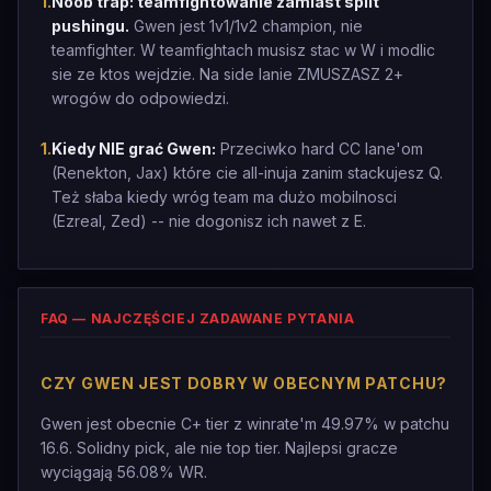
1
.
Noob trap: teamfightowanie zamiast split
pushingu.
Gwen jest 1v1/1v2 champion, nie
teamfighter. W teamfightach musisz stac w W i modlic
sie ze ktos wejdzie. Na side lanie ZMUSZASZ 2+
wrogów do odpowiedzi.
1
.
Kiedy NIE grać Gwen:
Przeciwko hard CC lane'om
(Renekton, Jax) które cie all-inuja zanim stackujesz Q.
Też słaba kiedy wróg team ma dużo mobilnosci
(Ezreal, Zed) -- nie dogonisz ich nawet z E.
FAQ — NAJCZĘŚCIEJ ZADAWANE PYTANIA
CZY GWEN JEST DOBRY W OBECNYM PATCHU?
Gwen jest obecnie C+ tier z winrate'm 49.97% w patchu
16.6. Solidny pick, ale nie top tier. Najlepsi gracze
wyciągają 56.08% WR.