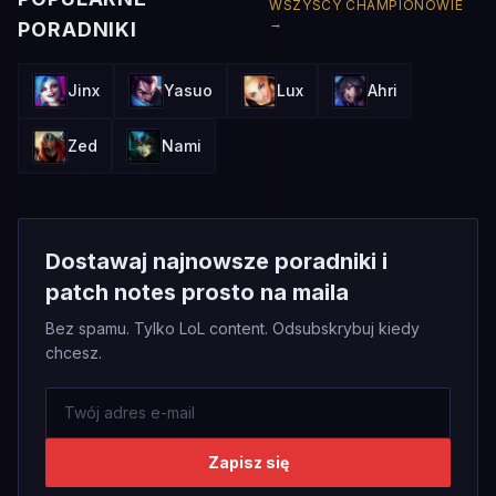
WSZYSCY CHAMPIONOWIE
→
PORADNIKI
Jinx
Yasuo
Lux
Ahri
Zed
Nami
Dostawaj najnowsze poradniki i
patch notes prosto na maila
Bez spamu. Tylko LoL content. Odsubskrybuj kiedy
chcesz.
Zapisz się