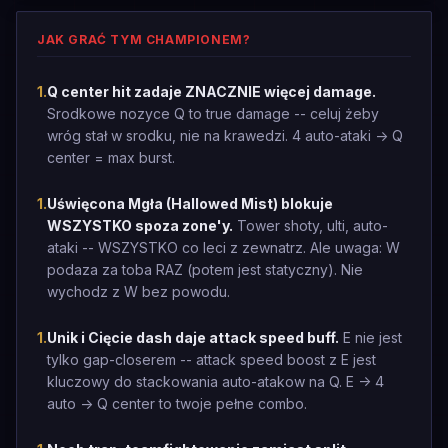
JAK GRAĆ TYM CHAMPIONEM?
1
.
Q center hit zadaje ZNACZNIE więcej damage.
Srodkowe nozyce Q to true damage -- celuj żeby
wróg stał w srodku, nie na krawedzi. 4 auto-ataki -> Q
center = max burst.
1
.
Uświęcona Mgła (Hallowed Mist) blokuje
WSZYSTKO spoza zone'y.
Tower shoty, ulti, auto-
ataki -- WSZYSTKO co leci z zewnatrz. Ale uwaga: W
podaza za toba RAZ (potem jest statyczny). Nie
wychodz z W bez powodu.
1
.
Unik i Cięcie dash daje attack speed buff.
E nie jest
tylko gap-closerem -- attack speed boost z E jest
kluczowy do stackowania auto-atakow na Q. E -> 4
auto -> Q center to twoje pełne combo.