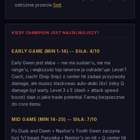
ostrożnie przeciw
Sett
.
KIEDY CHAMPION JEST NAJSILNIEJSZY?
EARLY GAME (MIN 1-14) -- SIŁA: 4/10
Early Gwen jest słaba -- nie ma sustain'u, nie ma
range'u, i większość top lanerow ja outrade'uje. Level 1
Ciach, ciach! (Snip Snip) z center hit zadaje przyzwoity
damage, ale musisz stackowac auto-ataki (4x) żeby Q
damage byl warty. Level 3 z E (dash + attack speed
boost) daje ci jakis trade potential. Farmuj bezpiecznie
do core itemu.
MID GAME (MIN 14-25) -- SIŁA: 7/10
Po Dusk and Dawn + Nashor's Tooth Gwen zaczyna
być 1v1 beast. Pasywka + Nashor's on-hit + Q center hit