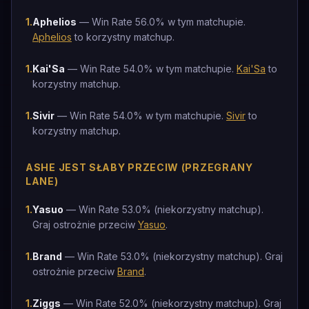
1
.
Aphelios
— Win Rate 56.0% w tym matchupie.
Aphelios
to korzystny matchup.
1
.
Kai'Sa
— Win Rate 54.0% w tym matchupie.
Kai'Sa
to
korzystny matchup.
1
.
Sivir
— Win Rate 54.0% w tym matchupie.
Sivir
to
korzystny matchup.
ASHE JEST SŁABY PRZECIW (PRZEGRANY
LANE)
1
.
Yasuo
— Win Rate 53.0% (niekorzystny matchup).
Graj ostrożnie przeciw
Yasuo
.
1
.
Brand
— Win Rate 53.0% (niekorzystny matchup). Graj
ostrożnie przeciw
Brand
.
1
.
Ziggs
— Win Rate 52.0% (niekorzystny matchup). Graj