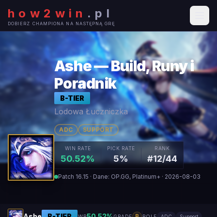
how2win
.
pl
DOBIERZ CHAMPIONA NA NASTĘPNĄ GRĘ
Ashe — Build, Runy i
Poradnik
B
-TIER
Lodowa Łuczniczka
ADC
SUPPORT
WIN RATE
PICK RATE
RANK
50.52%
5%
#12/44
Patch 16.15 · Dane: OP.GG, Platinum+ · 2026-08-03
Ashe
B
-TIER
50.52
%
B
WR
GRADE
ROLE
ADC
Support