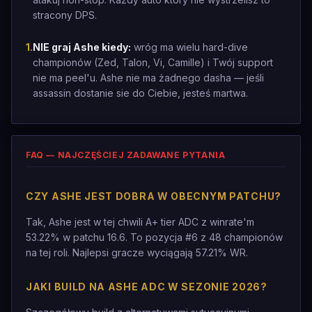
stracony DPS.
1
.
NIE graj Ashe kiedy:
wróg ma wielu hard-dive
championów (Zed, Talon, Vi, Camille) i Twój support
nie ma peel'u. Ashe nie ma żadnego dasha — jeśli
assassin dostanie sie do Ciebie, jesteś martwa.
FAQ — NAJCZĘŚCIEJ ZADAWANE PYTANIA
CZY ASHE JEST DOBRA W OBECNYM PATCHU?
Tak, Ashe jest w tej chwili A+ tier ADC z winrate'm
53.22% w patchu 16.6. To pozycja #6 z 48 championów
na tej roli. Najlepsi gracze wyciągają 57.21% WR.
JAKI BUILD NA ASHE ADC W SEZONIE 2026?