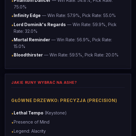
Phantom Dancer
— Win Rate: 54.8%, Pick Rate:
•
75.0%
Infinity Edge
— Win Rate: 57.9%, Pick Rate: 55.0%
•
Lord Dominik's Regards
— Win Rate: 59.9%, Pick
•
Rate: 32.0%
Mortal Reminder
— Win Rate: 56.9%, Pick Rate:
•
15.0%
Bloodthirster
— Win Rate: 59.5%, Pick Rate: 20.0%
•
JAKIE RUNY WYBRAĆ NA ASHE?
GŁÓWNE DRZEWKO: PRECYZJA (PRECISION)
Lethal Tempo
(Keystone)
•
Presence of Mind
•
Legend: Alacrity
•