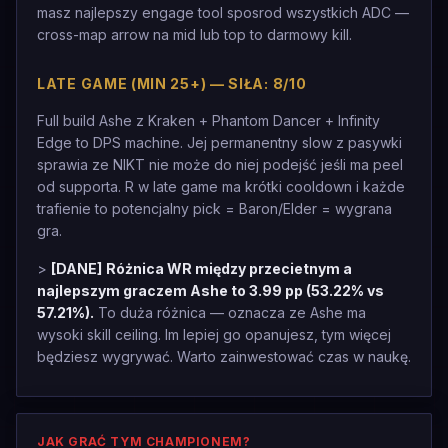
masz najlepszy engage tool sposrod wszystkich ADC —
cross-map arrow na mid lub top to darmowy kill.
LATE GAME (MIN 25+) — SIŁA: 8/10
Full build Ashe z Kraken + Phantom Dancer + Infinity
Edge to DPS machine. Jej permanentny slow z pasywki
sprawia ze NIKT nie może do niej podejść jeśli ma peel
od supporta. R w late game ma krótki cooldown i każde
trafienie to potencjalny pick = Baron/Elder = wygrana
gra.
>
[DANE]
Różnica WR między przecietnym a
najlepszym graczem Ashe to 3.99 pp (53.22% vs
57.21%).
To duża różnica — oznacza ze Ashe ma
wysoki skill ceiling. Im lepiej go opanujesz, tym więcej
będziesz wygrywać. Warto zainwestować czas w naukę.
JAK GRAĆ TYM CHAMPIONEM?