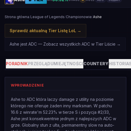
Strona główna
/
League of Legends
/
Championowie
/
Ashe
Sprawdź aktualną Tier Listę LoL
→
Ashe jest ADC — Zobacz wszystkich ADC w Tier Liście
→
PORADNIK
PRZEGLĄD
UMIEJĘTNOŚCI
COUNTERY
HISTORIA
WPROWADZENIE
Ashe to ADC która laczy damage z utility na poziomie
którego nie oferuje żaden inny marksman. W patchu
16.6 z winrate'm 52.23% w tierze S i pozycja #2/33,
Ashe jest konsekwentnie jednym z najlepszych ADC w
grze. Globalny stun z ulta, permanentny slow na auto-