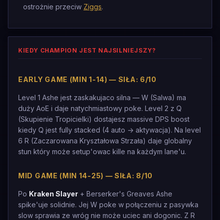
ostrożnie przeciw
Ziggs
.
KIEDY CHAMPION JEST NAJSILNIEJSZY?
EARLY GAME (MIN 1-14) — SIŁA: 6/10
Level 1 Ashe jest zaskakujaco silna — W (Salwa) ma
duży AoE i daje natychmiastowy poke. Level 2 z Q
(Skupienie Tropicielki) dostajesz massive DPS boost
kiedy Q jest fully stacked (4 auto -> aktywacja). Na level
6 R (Zaczarowana Kryształowa Strzała) daje globalny
stun który może setup'owac kille na każdym lane'u.
MID GAME (MIN 14-25) — SIŁA: 8/10
Po
Kraken Slayer
+ Berserker's Greaves Ashe
spike'uje solidnie. Jej W poke w połączeniu z pasywka
slow sprawia ze wróg nie może uciec ani dogonic. Z R