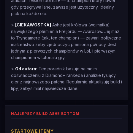
atakach, i vision tool na E — to champion który nawet
gdy przegrywa lane, zawsze jest uzyteczny. Idealny
pick na każde elo.
>
[CIEKAWOSTKA]
Ashe jest królowa (wojmatka)
największego plemienia Freljordu — Avarosow. Jej maz
to Tryndamere (tak, ten champion) — zawarli polityczne
małżeństwo żeby zjednoczyc plemiona północy. Jest
jednym z pierwszych championów w LoL i pierwszym
championem w tutorialu gry.
>
Od autora:
Ten poradnik bazuje na moim
doświadczeniu z Diamond+ rankeda i analizie tysięcy
gier z najnowszego patcha. Regularnie aktualizuję build i
tipy, żebyś miał najświeższe dane.
NAJLEPSZY BUILD ASHE BOTTOM
STARTOWE ITEMY