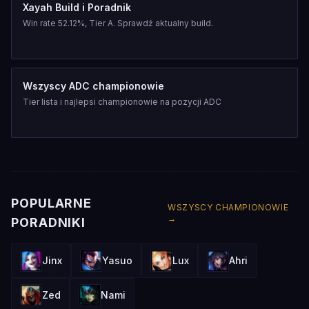
Xayah Build i Poradnik
Win rate 52.12%, Tier A. Sprawdź aktualny build.
Wszyscy ADC championowie
Tier lista i najlepsi championowie na pozycji ADC
POPULARNE
WSZYSCY CHAMPIONOWIE
→
PORADNIKI
Jinx
Yasuo
Lux
Ahri
Zed
Nami