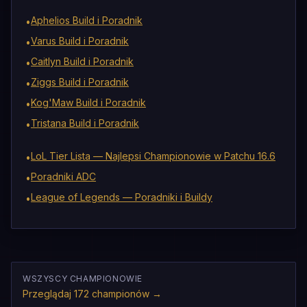
Aphelios Build i Poradnik
•
Varus Build i Poradnik
•
Caitlyn Build i Poradnik
•
Ziggs Build i Poradnik
•
Kog'Maw Build i Poradnik
•
Tristana Build i Poradnik
•
LoL Tier Lista — Najlepsi Championowie w Patchu 16.6
•
Poradniki ADC
•
League of Legends — Poradniki i Buildy
•
WSZYSCY CHAMPIONOWIE
Przeglądaj 172 championów
→