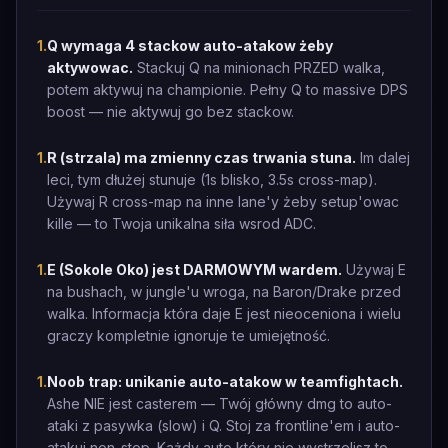
1
.
Q wymaga 4 stackow auto-atakow żeby
aktywowac.
Stackuj Q na minionach PRZED walka,
potem aktywuj na championie. Pełny Q to massive DPS
boost — nie aktywuj go bez stackow.
1
.
R (strzala) ma zmienny czas trwania stuna.
Im dalej
leci, tym dłużej stunuje (1s blisko, 3.5s cross-map).
Używaj R cross-map na inne lane'y żeby setup'owac
kille — to Twoja unikalna siła wsrod ADC.
1
.
E (Sokole Oko) jest DARMOWYM wardem.
Używaj E
na bushach, w jungle'u wroga, na Baron/Drake przed
walka. Informacja która daje E jest nieoceniona i wielu
graczy kompletnie ignoruje te umiejętność.
1
.
Noob trap: unikanie auto-atakow w teamfightach.
Ashe NIE jest casterem — Twój główny dmg to auto-
ataki z pasywka (slow) i Q. Stoj za frontline'em i auto-
atakuj non-stop. Każdy auto który nie wystrzelisz to