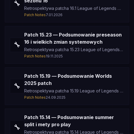
sezonu 16
🔧
Retrospektywa patcha 16.1 League of Legends —
oficjalny start sezonu 16, reset rankingowy,
Patch Notes
7.01.2026
stabilizacja po preseason i p
Patch 15.23 — Podsumowanie preseason
16 i wielkich zmian systemowych
🔧
Retrospektywa patcha 15.23 League of Legends
— preseason 16, nowe systemy gry, przebudowa
Patch Notes
19.11.2025
przedmiotów, zmiany na mapie i
Patch 15.19 — Podsumowanie Worlds
2025 patch
🔧
Retrospektywa patcha 15.19 League of Legends —
oficjalny patch Worlds 2025, zamrożenie mety
Patch Notes
24.09.2025
turniejowej, kluczowe strate
Patch 15.14 — Podsumowanie summer
split i mety pro play
🔧
Retrospektywa patcha 15.14 League of Legends —