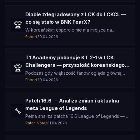
Diable zdegradowany z LCK do LCKCL —
co się stało w BNK FearX?
🏆
W koreańskim esporcie nie ma miejsca na
kompromisy. Diable, dotychczasowy zawodnik
Esport
29.04.2026
BNK FearX w LCK, został oficjalnie zd
T1 Academy pokonuje KT 2-1 w LCK
Challengers — przyszłość koreańskiego
🏆
LoL
Podczas gdy większość fanów ogląda główną
ligę LCK, T1 Academy cicho buduje kolejną
Esport
29.04.2026
generację gwiazd w LCK Challengers.
Patch 16.6 — Analiza zmian i aktualna
meta League of Legends
🔧
Pełna analiza patcha 16.6 League of Legends —
top pickrate, top winrate, najwyższe banraty i
Patch Notes
11.04.2026
rozkład tier listy. Dane po