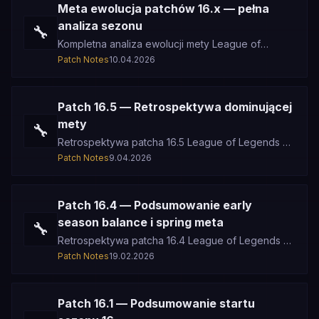
Meta ewolucja patchów 16.x — pełna
analiza sezonu
🔧
Kompletna analiza ewolucji mety League of
Legends przez cały cykl patchów 16.x — od
Patch Notes
10.04.2026
preseason przez mid-season balance p
Patch 16.5 — Retrospektywa dominującej
mety
🔧
Retrospektywa patcha 16.5 League of Legends —
wspomnienie dominujących championów,
Patch Notes
9.04.2026
kluczowych nerfów i pomyłek balansowy
Patch 16.4 — Podsumowanie early
season balance i spring meta
🔧
Retrospektywa patcha 16.4 League of Legends —
stabilizacja mety wiosennej sezonu 16, kluczowe
Patch Notes
19.02.2026
adjustmenty balansu, ewolu
Patch 16.1 — Podsumowanie startu