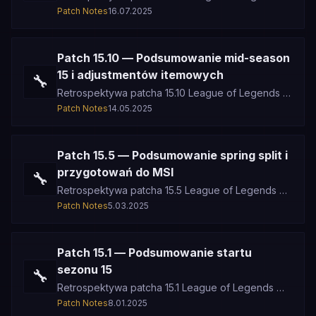
letni split sezonu 15, ewolucja mety profesjonalnej,
Patch Notes
16.07.2025
dominacja jungle car
Patch 15.10 — Podsumowanie mid-season
15 i adjustmentów itemowych
🔧
Retrospektywa patcha 15.10 League of Legends —
mid-season 15 update, korekty systemu
Patch Notes
14.05.2025
przedmiotów, adjustmenty do balansu
Patch 15.5 — Podsumowanie spring split i
przygotowań do MSI
🔧
Retrospektywa patcha 15.5 League of Legends —
szczyt spring split sezonu 15, krystalizacja mety
Patch Notes
5.03.2025
wiosennej, przygotowania
Patch 15.1 — Podsumowanie startu
sezonu 15
🔧
Retrospektywa patcha 15.1 League of Legends —
oficjalny start sezonu 15, reset rankingowy, nowy
Patch Notes
8.01.2025
champion Mel, zmiany sys