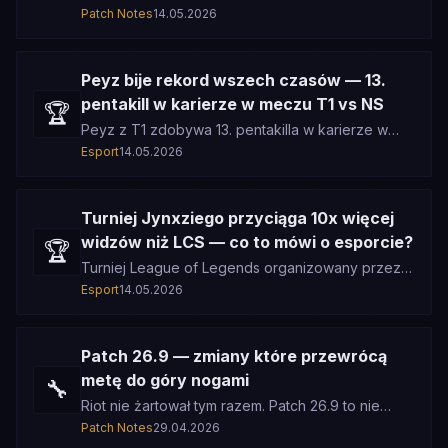
burzę. Item który już miał jeden z najniższych
Patch Notes
14.05.2026
winrate'ów w grze dostaje kolej
Peyz bije rekord wszech czasów — 13.
pentakill w karierze w meczu T1 vs NS
🏆
Peyz z T1 zdobywa 13. pentakilla w karierze w
meczu przeciwko Nongshim RedForce i zostaje
Esport
14.05.2026
absolutnym rekordzistą wszech
Turniej Jynxziego przyciąga 10x więcej
widzów niż LCS — co to mówi o esporcie?
🏆
Turniej League of Legends organizowany przez
Jynxziego zgromadził 10 razy więcej widzów niż
Esport
14.05.2026
oficjalny LCS Spring Split.
Patch 26.9 — zmiany które przewrócą
metę do góry nogami
🔧
Riot nie żartował tym razem. Patch 26.9 to nie
kosmetyczne poprawki — to kompletny reset
Patch Notes
29.04.2026
mety który dotknie każdej linii