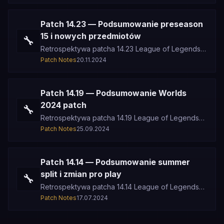
Patch 14.23 — Podsumowanie preseason
15 i nowych przedmiotów
🔧
Retrospektywa patcha 14.23 League of Legends
— preseason 15, nowe przedmioty, zmiany
Patch Notes
20.11.2024
systemowe i przygotowania do nowego
Patch 14.19 — Podsumowanie Worlds
2024 patch
🔧
Retrospektywa patcha 14.19 League of Legends
— oficjalny patch Worlds 2024, balans
Patch Notes
25.09.2024
kompetytywny, zamrożenie mety turniej
Patch 14.14 — Podsumowanie summer
split i zmian pro play
🔧
Retrospektywa patcha 14.14 League of Legends
— letni split sezonu 14, debiut Aurory, stabilizacja
Patch Notes
17.07.2024
mety po mid-season upd