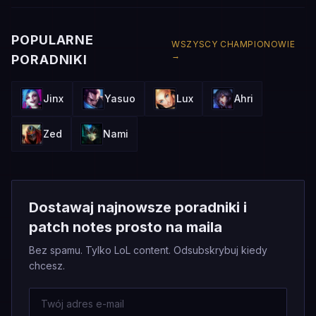
POPULARNE
WSZYSCY CHAMPIONOWIE
→
PORADNIKI
Jinx
Yasuo
Lux
Ahri
Zed
Nami
Dostawaj najnowsze poradniki i
patch notes prosto na maila
Bez spamu. Tylko LoL content. Odsubskrybuj kiedy
chcesz.