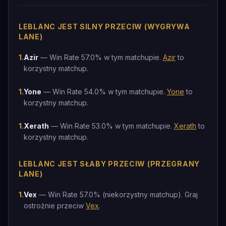
LEBLANC JEST SILNY PRZECIW (WYGRYWA
LANE)
1
.
Azir
— Win Rate 57.0% w tym matchupie.
Azir
to
korzystny matchup.
1
.
Yone
— Win Rate 54.0% w tym matchupie.
Yone
to
korzystny matchup.
1
.
Xerath
— Win Rate 53.0% w tym matchupie.
Xerath
to
korzystny matchup.
LEBLANC JEST SŁABY PRZECIW (PRZEGRANY
LANE)
1
.
Vex
— Win Rate 57.0% (niekorzystny matchup). Graj
ostrożnie przeciw
Vex
.