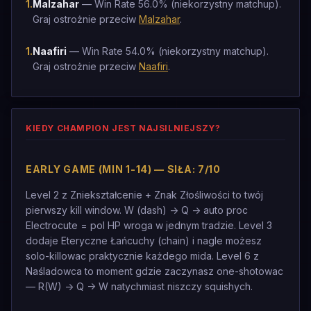
1
.
Malzahar
— Win Rate 56.0% (niekorzystny matchup).
Graj ostrożnie przeciw
Malzahar
.
1
.
Naafiri
— Win Rate 54.0% (niekorzystny matchup).
Graj ostrożnie przeciw
Naafiri
.
KIEDY CHAMPION JEST NAJSILNIEJSZY?
EARLY GAME (MIN 1-14) — SIŁA: 7/10
Level 2 z Zniekształcenie + Znak Złośliwości to twój
pierwszy kill window. W (dash) -> Q -> auto proc
Electrocute = pol HP wroga w jednym tradzie. Level 3
dodaje Eteryczne Łańcuchy (chain) i nagle możesz
solo-killowac praktycznie każdego mida. Level 6 z
Naśladowca to moment gdzie zaczynasz one-shotowac
— R(W) -> Q -> W natychmiast niszczy squishych.