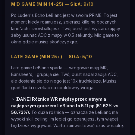
MID GAME (MIN 14-25) — SIŁA: 9/10
Po Luden's Echo LeBlanc jest w swoim PRIME. To jest
moment kiedy roamujesz, zbierasz kille na bocznych
lane'ach i snowballujesz. Twój burst jest wystarczający
żeby usunac ADC z mapy w 0.5 sekundy. Mid game to
okno gdzie musisz skończyć gre.
LATE GAME (MIN 25+) — SIŁA: 5/10
Late game LeBlanc spada — wrogowie mają MR,
Banshee's, i grupuja sie. Twój burst nadal zabija ADC,
ale dostanie sie do niego jest 10x trudniejsze. Musisz
grać flanki i czekac na cooldowny wroga.
>
[DANE]
Różnica WR między przecietnym a
najlepszym graczem LeBlanc to 5.11 pp (51.62% vs
56.73%).
To duża różnica — oznacza ze LeBlanc ma
wysoki skill ceiling. Im lepiej go opanujesz, tym więcej
będziesz wygrywać. Warto zainwestować czas w naukę.