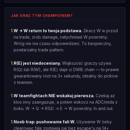
JAK GRAĆ TYM CHAMPIONEM?
1
.
W -> W return to twoja podstawa.
Skacz W w przod
na trade, zrob damage, natychmiast W powrotny.
Wróg nie ma czasu odpowiedzieć. To bezpieczny,
powtarzalny trade pattern.
1
.
R(E) jest niedoceniany.
Większość graczy używa
R(Q) lub R(W), ale R(E) daje ci DWIE chain — to prawie
gwarantowany root na 3+ sekundy, idealny do pickow
z teamem.
1
.
W teamfightach NIE wskakuj pierwsza.
Czekaj az
ktos inny zaangazuje, a potem wskocz na ADC/mida z
boku. W -> Q -> R(Q) -> E -> W powrotny. In and out.
1
.
Noob trap: pushowanie fali W.
Używanie W żeby
clearowac fale zostawia cie bez escape'u na 14+