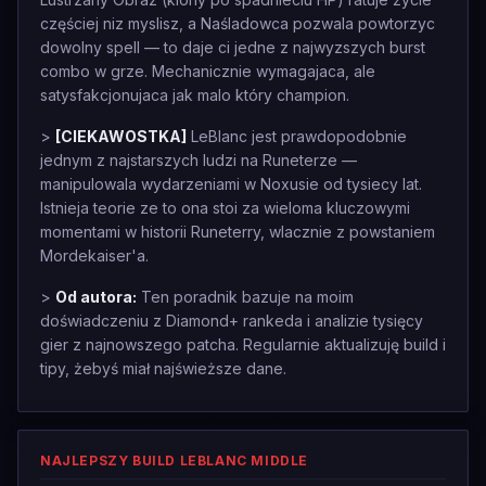
częściej niz myslisz, a Naśladowca pozwala powtorzyc
dowolny spell — to daje ci jedne z najwyzszych burst
combo w grze. Mechanicznie wymagajaca, ale
satysfakcjonujaca jak malo który champion.
>
[CIEKAWOSTKA]
LeBlanc jest prawdopodobnie
jednym z najstarszych ludzi na Runeterze —
manipulowala wydarzeniami w Noxusie od tysiecy lat.
Istnieja teorie ze to ona stoi za wieloma kluczowymi
momentami w historii Runeterry, wlacznie z powstaniem
Mordekaiser'a.
>
Od autora:
Ten poradnik bazuje na moim
doświadczeniu z Diamond+ rankeda i analizie tysięcy
gier z najnowszego patcha. Regularnie aktualizuję build i
tipy, żebyś miał najświeższe dane.
NAJLEPSZY BUILD LEBLANC MIDDLE