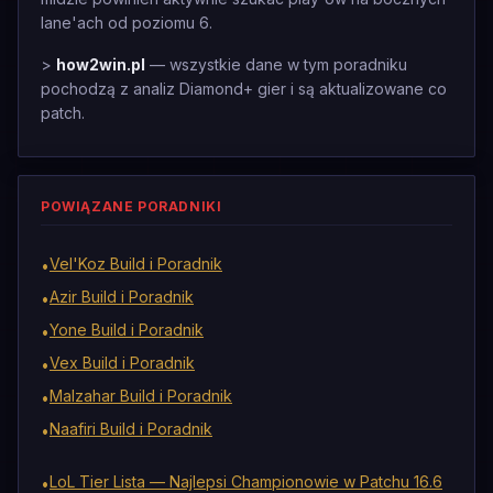
lane'ach od poziomu 6.
>
how2win.pl
— wszystkie dane w tym poradniku
pochodzą z analiz Diamond+ gier i są aktualizowane co
patch.
POWIĄZANE PORADNIKI
Vel'Koz Build i Poradnik
•
Azir Build i Poradnik
•
Yone Build i Poradnik
•
Vex Build i Poradnik
•
Malzahar Build i Poradnik
•
Naafiri Build i Poradnik
•
LoL Tier Lista — Najlepsi Championowie w Patchu 16.6
•