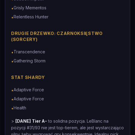
Grisly Mementos
•
Relentless Hunter
•
DRUGIE DRZEWKO: CZARNOKSIĘSTWO
(SORCERY)
Transcendence
•
Gathering Storm
•
STAT SHARDY
Adaptive Force
•
Adaptive Force
•
Health
•
>
[DANE]
Tier A-
to solidna pozycja. LeBlanc na
pozycji #31/93 nie jest top-tierem, ale jest wystarczająco
silny żeby wygrywać gry konsekwentnie. Idealny pick