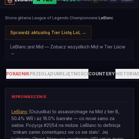
Strona główna
/
League of Legends
/
Championowie
/
LeBlanc
Sprawdź aktualną Tier Listę LoL
→
LeBlanc jest Mid — Zobacz wszystkich Mid w Tier Liście
→
PORADNIK
PRZEGLĄD
UMIEJĘTNOŚCI
COUNTERY
HISTORIA
WPROWADZENIE
LeBlanc
(Oszustka) to assassin/mage na Mid z tier B,
50.4% WR i az 16.0% banrate — co mowi samo za
siebie. Pozycja #21/54 na midzie. LeBlanc to definicja
'znikam zanim zorientujesz sie co sie stalo'. Jej
Lustrzany Obraz (klony po spadnieciu HP) ratuje życie