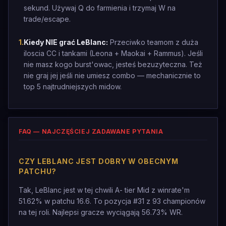
sekund. Używaj Q do farmienia i trzymaj W na
trade/escape.
1
.
Kiedy NIE grać LeBlanc:
Przeciwko teamom z duża
iloscia CC i tankami (Leona + Maokai + Rammus). Jeśli
nie masz kogo burst'owac, jesteś bezuzyteczna. Też
nie graj jej jeśli nie umiesz combo — mechanicznie to
top 5 najtrudniejszych midow.
FAQ — NAJCZĘŚCIEJ ZADAWANE PYTANIA
CZY LEBLANC JEST DOBRY W OBECNYM
PATCHU?
Tak, LeBlanc jest w tej chwili A- tier Mid z winrate'm
51.62% w patchu 16.6. To pozycja #31 z 93 championów
na tej roli. Najlepsi gracze wyciągają 56.73% WR.