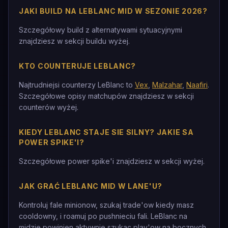
JAKI BUILD NA LEBLANC MID W SEZONIE 2026?
Szczegółowy build z alternatywami sytuacyjnymi
znajdziesz w sekcji buildu wyżej.
KTO COUNTERUJE LEBLANC?
Najtrudniejsi counterzy LeBlanc to
Vex
,
Malzahar
,
Naafiri
.
Szczegółowe opisy matchupów znajdziesz w sekcji
counterów wyżej.
KIEDY LEBLANC STAJE SIE SILNY? JAKIE SA
POWER SPIKE'I?
Szczegółowe power spike'i znajdziesz w sekcji wyżej.
JAK GRAĆ LEBLANC MID W LANE'U?
Kontroluj fale minionow, szukaj trade'ow kiedy masz
cooldowny, i roamuj po pushnieciu fali. LeBlanc na
midzie powinien aktywnie szukac play'ow na bocznych