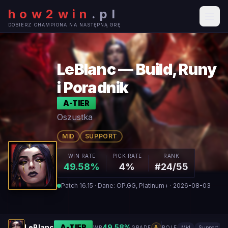
how2win
.
pl
DOBIERZ CHAMPIONA NA NASTĘPNĄ GRĘ
LeBlanc — Build, Runy
i Poradnik
A
-TIER
Oszustka
MID
SUPPORT
WIN RATE
PICK RATE
RANK
49.58%
4%
#24/55
Patch 16.15 · Dane: OP.GG, Platinum+ · 2026-08-03
LeBlanc
A
-TIER
49.58
%
A
WR
GRADE
ROLE
Mid
Support