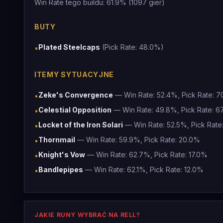
Win Rate tego buildu: 61.9% (1097 gier)
BUTY
Plated Steelcaps
(Pick Rate: 48.0%)
•
ITEMY SYTUACYJNE
Zeke's Convergence
— Win Rate: 52.4%, Pick Rate: 
•
Celestial Opposition
— Win Rate: 49.8%, Pick Rate: 6
•
Locket of the Iron Solari
— Win Rate: 52.5%, Pick Rate
•
Thornmail
— Win Rate: 59.9%, Pick Rate: 20.0%
•
Knight's Vow
— Win Rate: 62.7%, Pick Rate: 17.0%
•
Bandlepipes
— Win Rate: 62.1%, Pick Rate: 12.0%
•
JAKIE RUNY WYBRAĆ NA RELL?