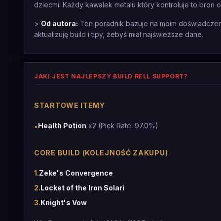
dziecmi. Każdy kawalek metalu który kontroluje to bron 
>
Od autora:
Ten poradnik bazuje na moim doświadczeniu
aktualizuję build i tipy, żebyś miał najświeższe dane.
JAKI JEST NAJLEPSZY BUILD RELL SUPPORT?
STARTOWE ITEMY
Health Potion
x2 (Pick Rate: 97.0%)
•
CORE BUILD (KOLEJNOŚĆ ZAKUPU)
1
.
Zeke's Convergence
2
.
Locket of the Iron Solari
3
.
Knight's Vow