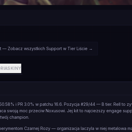
rt — Zobacz wszystkich Support w Tier Liście
→
RIA
SKINY
0.58% i PR 3.0% w patchu 16.6. Pozycja #29/44 — B tier. Rell to z
ca swoją moc przeciw Noxusowi. Jej kit to najciezszy engage suppo
 twój champion.
erymentom Czarnej Rozy — organizacja laczyla w niej metalowa ma