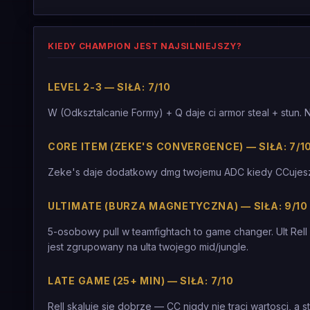
KIEDY CHAMPION JEST NAJSILNIEJSZY?
LEVEL 2-3 — SIŁA: 7/10
W (Odksztalcanie Formy) + Q daje ci armor steal + stun. Na
CORE ITEM (ZEKE'S CONVERGENCE) — SIŁA: 7/1
Zeke's daje dodatkowy dmg twojemu ADC kiedy CCujesz 
ULTIMATE (BURZA MAGNETYCZNA) — SIŁA: 9/10
5-osobowy pull w teamfightach to game changer. Ult R
jest zgrupowany na ulta twojego mid/jungle.
LATE GAME (25+ MIN) — SIŁA: 7/10
Rell skaluje sie dobrze — CC nigdy nie traci wartosci, a s