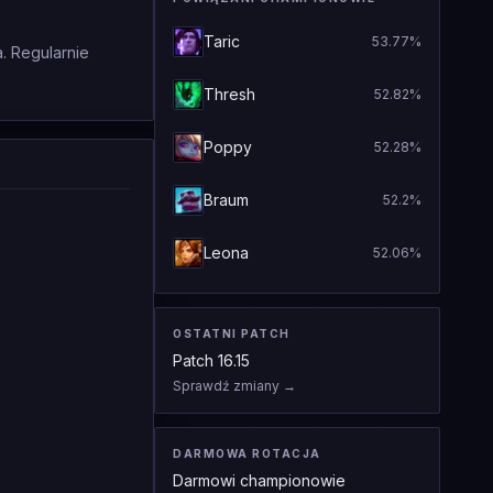
Taric
53.77
%
. Regularnie
Thresh
52.82
%
Poppy
52.28
%
Braum
52.2
%
Leona
52.06
%
OSTATNI PATCH
Patch
16.15
Sprawdź zmiany
→
DARMOWA ROTACJA
Darmowi championowie