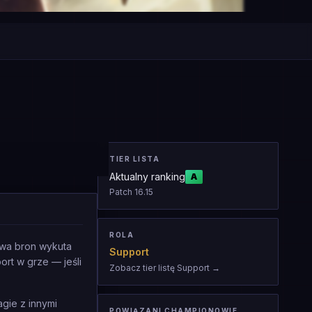
TIER LISTA
Aktualny ranking
A
Patch
16.15
ROLA
ywa bron wykuta
Support
rt w grze — jeśli
Zobacz tier listę Support
→
gie z innymi
POWIĄZANI CHAMPIONOWIE