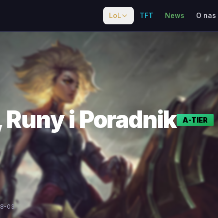
LoL
TFT
News
O nas
, Runy i Poradnik
A
-TIER
08-03