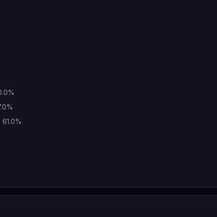
70.0%
7.0%
: 61.0%