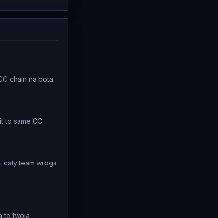
 CC chain na bota.
t to same CC.
= cały team wroga
a to twoja