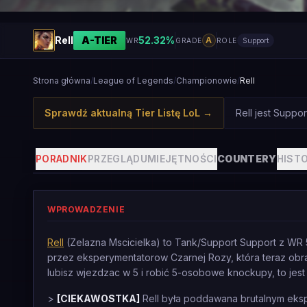
Rell
A
-TIER
52.32
%
A
WR
GRADE
ROLE
Support
Strona główna
/
League of Legends
/
Championowie
/
Rell
Sprawdź aktualną Tier Listę LoL
→
Rell jest Suppo
PORADNIK
PRZEGLĄD
UMIEJĘTNOŚCI
COUNTERY
HISTO
WPROWADZENIE
Rell
(Zelazna Mscicielka) to Tank/Support Support z WR 5
przez eksperymentatorow Czarnej Rozy, która teraz obra
lubisz wjezdzac w 5 i robić 5-osobowe knockupy, to jest
>
[CIEKAWOSTKA]
Rell była poddawana brutalnym eksp