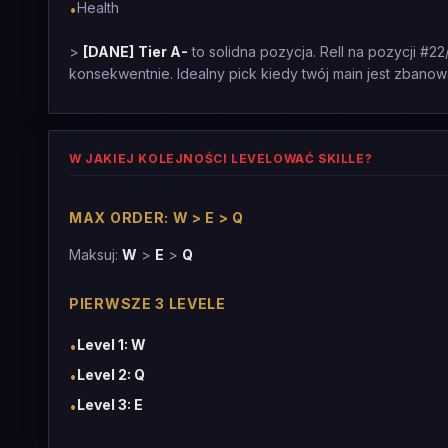
Health
•
>
[DANE]
Tier A-
to solidna pozycja. Rell na pozycji #22
konsekwentnie. Idealny pick kiedy twój main jest zbanow
W JAKIEJ KOLEJNOŚCI LEVELOWAĆ SKILLE?
MAX ORDER: W > E > Q
Maksuj:
W
>
E
>
Q
PIERWSZE 3 LEVELE
Level 1: W
•
Level 2: Q
•
Level 3: E
•