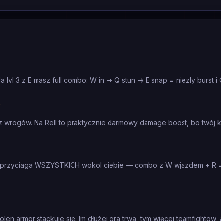
 lvl 3 z E masz full combo: W in -> Q stun -> E snap = niezly burst i
0
wrogów. Na Rell to praktycznie darmowy damage boost, bo twój ki
ell przyciaga WSZYSTKICH wokol ciebie — combo z W wjazdem + R 
tolen armor stackuje sie. Im dłużej gra trwa, tym więcej teamfightow, 