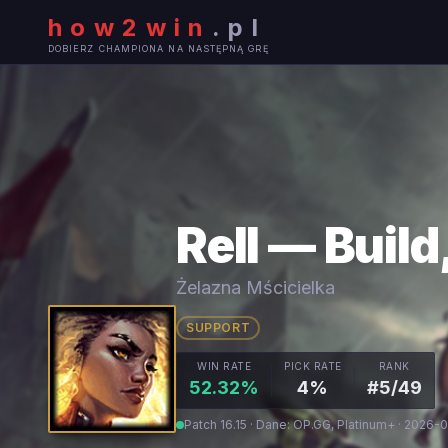
how2win
.
pl
DOBIERZ CHAMPIONA NA NASTĘPNĄ GRĘ
Rell — Build
Żelazna Mścicielka
SUPPORT
WIN RATE
PICK RATE
RANK
52.32%
4%
#5/49
Patch 16.15 · Dane: OP.GG, Platinum+ · 2026-