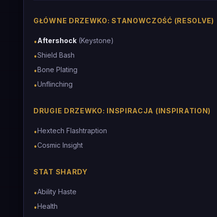
GŁÓWNE DRZEWKO: STANOWCZOŚĆ (RESOLVE)
Aftershock
(Keystone)
•
Shield Bash
•
Bone Plating
•
Unflinching
•
DRUGIE DRZEWKO: INSPIRACJA (INSPIRATION)
Hextech Flashtraption
•
Cosmic Insight
•
STAT SHARDY
Ability Haste
•
Health
•