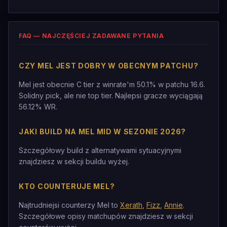
FAQ — NAJCZĘŚCIEJ ZADAWANE PYTANIA
CZY MEL JEST DOBRY W OBECNYM PATCHU?
Mel jest obecnie C tier z winrate'm 50.1% w patchu 16.6.
Solidny pick, ale nie top tier. Najlepsi gracze wyciągają
56.12% WR.
JAKI BUILD NA MEL MID W SEZONIE 2026?
Szczegółowy build z alternatywami sytuacyjnymi
znajdziesz w sekcji buildu wyżej.
KTO COUNTERUJE MEL?
Najtrudniejsi counterzy Mel to
Xerath
,
Fizz
,
Annie
.
Szczegółowe opisy matchupów znajdziesz w sekcji