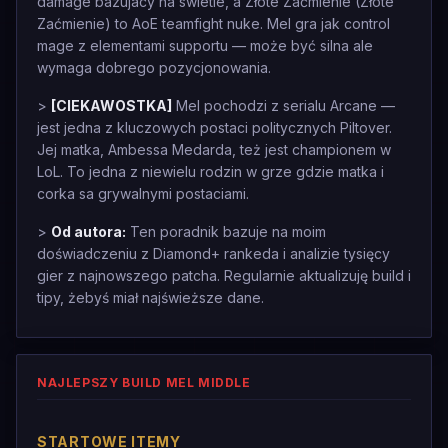
damage bazujacy na swietle, a Złote Zaćmienie (Złote
Zaćmienie) to AoE teamfight nuke. Mel gra jak control
mage z elementami supportu — może być silna ale
wymaga dobrego pozycjonowania.
>
[CIEKAWOSTKA]
Mel pochodzi z serialu Arcane —
jest jedna z kluczowych postaci politycznych Piltover.
Jej matka, Ambessa Medarda, też jest championem w
LoL. To jedna z niewielu rodzin w grze gdzie matka i
corka sa grywalnymi postaciami.
>
Od autora:
Ten poradnik bazuje na moim
doświadczeniu z Diamond+ rankeda i analizie tysięcy
gier z najnowszego patcha. Regularnie aktualizuję build i
tipy, żebyś miał najświeższe dane.
NAJLEPSZY BUILD MEL MIDDLE
STARTOWE ITEMY