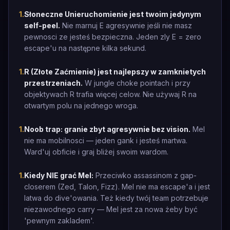
1
.
Słoneczne Unieruchomienie jest twoim jedynym
self-peel.
Nie marnuj E agresywnie jeśli nie masz
pewnosci ze jesteś bezpieczna. Jeden zly E = zero
escape'u na następne kilka sekund.
1
.
R (Złote Zaćmienie) jest najlepszy w zamknietych
przestrzeniach.
W jungle choke pointach i przy
objektywach R trafia więcej celow. Nie używaj R na
otwartym polu na jednego wroga.
1
.
Noob trap: granie zbyt agresywnie bez vision.
Mel
nie ma mobilnosci — jeden gank i jesteś martwa.
Ward'uj obficie i graj bliżej swoim wardom.
1
.
Kiedy NIE grać Mel:
Przeciwko assassinom z gap-
closerem (Zed, Talon, Fizz). Mel nie ma escape'a i jest
latwa do dive'owania. Też kiedy twój team potrzebuje
niezawodnego carry — Mel jest za nowa żeby być
'pewnym zakladem'.