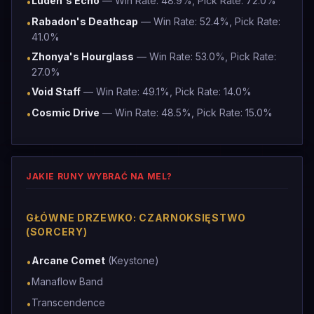
Luden's Echo
— Win Rate: 48.9%, Pick Rate: 72.0%
•
Rabadon's Deathcap
— Win Rate: 52.4%, Pick Rate:
•
41.0%
Zhonya's Hourglass
— Win Rate: 53.0%, Pick Rate:
•
27.0%
Void Staff
— Win Rate: 49.1%, Pick Rate: 14.0%
•
Cosmic Drive
— Win Rate: 48.5%, Pick Rate: 15.0%
•
JAKIE RUNY WYBRAĆ NA MEL?
GŁÓWNE DRZEWKO: CZARNOKSIĘSTWO
(SORCERY)
Arcane Comet
(Keystone)
•
Manaflow Band
•
Transcendence
•