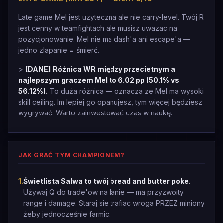
Late game Mel jest uzyteczna ale nie carry-level. Twój R
jest cenny w teamfightach ale musisz uwazac na
pozycjonowanie. Mel nie ma dash'a ani escape'a —
jedno zlapanie = śmierć.
>
[DANE]
Różnica WR między przecietnym a
najlepszym graczem Mel to 6.02 pp (50.1% vs
56.12%).
To duża różnica — oznacza ze Mel ma wysoki
skill ceiling. Im lepiej go opanujesz, tym więcej będziesz
wygrywać. Warto zainwestować czas w naukę.
JAK GRAĆ TYM CHAMPIONEM?
1
.
Świetlista Salwa to twój bread and butter poke.
Używaj Q do trade'ow na lanie — ma przyzwoity
range i damage. Staraj sie trafiac wroga PRZEZ miniony
żeby jednocześnie farmic.