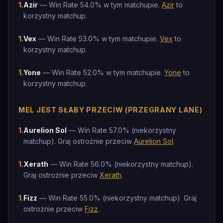
1
.
Azir
— Win Rate 54.0% w tym matchupie.
Azir
to
korzystny matchup.
1
.
Vex
— Win Rate 53.0% w tym matchupie.
Vex
to
korzystny matchup.
1
.
Yone
— Win Rate 52.0% w tym matchupie.
Yone
to
korzystny matchup.
MEL JEST SŁABY PRZECIW (PRZEGRANY LANE)
1
.
Aurelion Sol
— Win Rate 57.0% (niekorzystny
matchup). Graj ostrożnie przeciw
Aurelion Sol
.
1
.
Xerath
— Win Rate 56.0% (niekorzystny matchup).
Graj ostrożnie przeciw
Xerath
.
1
.
Fizz
— Win Rate 55.0% (niekorzystny matchup). Graj
ostrożnie przeciw
Fizz
.