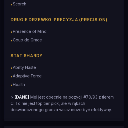
Scorch
•
DRUGIE DRZEWKO: PRECYZJA (PRECISION)
Presence of Mind
•
Coup de Grace
•
STAT SHARDY
Ability Haste
•
Adaptive Force
•
Health
•
>
[DANE]
Mel jest obecnie na pozycji #70/93 z tierem
C. To nie jest top tier pick, ale w rękach
doswiadczonego gracza wciaz może być efektywny.