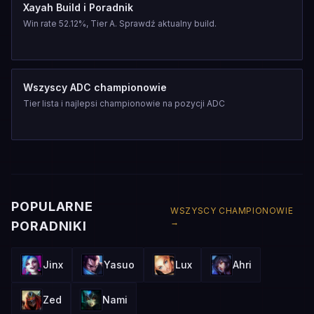
Xayah Build i Poradnik
Win rate 52.12%, Tier A. Sprawdź aktualny build.
Wszyscy ADC championowie
Tier lista i najlepsi championowie na pozycji ADC
POPULARNE
WSZYSCY CHAMPIONOWIE
→
PORADNIKI
Jinx
Yasuo
Lux
Ahri
Zed
Nami