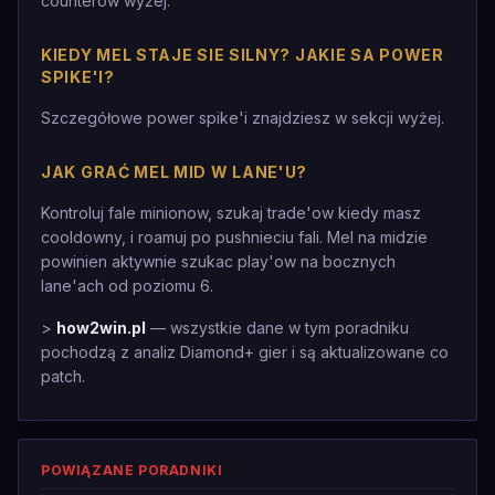
counterów wyżej.
KIEDY MEL STAJE SIE SILNY? JAKIE SA POWER
SPIKE'I?
Szczegółowe power spike'i znajdziesz w sekcji wyżej.
JAK GRAĆ MEL MID W LANE'U?
Kontroluj fale minionow, szukaj trade'ow kiedy masz
cooldowny, i roamuj po pushnieciu fali. Mel na midzie
powinien aktywnie szukac play'ow na bocznych
lane'ach od poziomu 6.
>
how2win.pl
— wszystkie dane w tym poradniku
pochodzą z analiz Diamond+ gier i są aktualizowane co
patch.
POWIĄZANE PORADNIKI