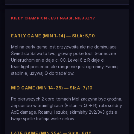
KIEDY CHAMPION JEST NAJSILNIEJSZY?
EARLY GAME (MIN 1-14) — SIŁA: 5/10
Mel na early game jest przyzwoita ale nie dominujaca.
Świetlista Salwa to twój główny poke tool, Słoneczne
Unieruchomienie daje ci CC. Level 6 z R daje ci
teamfight presence ale range nie jest ogromny. Farmuj
stabilnie, używaj Q do trade'ow.
MID GAME (MIN 14-25) — SIŁA: 7/10
Po pierwszych 2 core itemach Mel zaczyna być groźna.
Jej combo w teamfightach (E stun -> Q -> R) robi solidny
AoE damage. Roamuj i szukaj skirmishy 2v2/3v3 gdzie
twoje spelle trafiaja wiele celow.
LATE GAME (MIN 25+) — SIŁA: 6/10