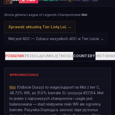
Strona główna
/
League of Legends
/
Championowie
/
Mel
Sprawdź aktualną Tier Listę LoL
→
Mel jest ADC — Zobacz wszystkich ADC w Tier Liście
→
PORADNIK
PRZEGLĄD
UMIEJĘTNOŚCI
COUNTERY
HISTORIA
WPROWADZENIE
Mel
(Odbicie Duszy) to mage/support na Mid z tier C,
48.72% WR, az 31.0% banrate (!) i pozycja #27/54. Mel
to jeden z najnowszych championów i ciagle jest
balansowana — stad relatywnie niski WR ale ogromny
banrate. Pasywka Dojmująca Jasność daje jej bonus