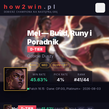
how2win
.
pl
DOBIERZ CHAMPIONA NA NASTĘPNĄ GRĘ
Mel — Build, Runy i
Poradnik
D
-TIER
Odbicie Duszy
ADC
MID
SUPPORT
WIN RATE
PICK RATE
RANK
45.63%
4%
#41/44
Patch 16.15 · Dane: OP.GG, Platinum+ · 2026-08-03
Mel
D
-TIER
45.63
%
D
WR
GRADE
ROLE
ADC
Mid