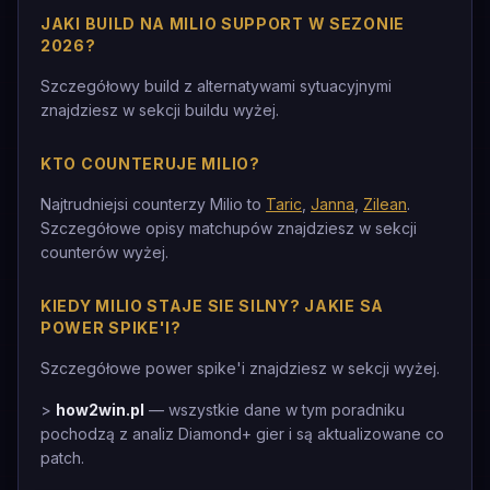
JAKI BUILD NA MILIO SUPPORT W SEZONIE
2026?
Szczegółowy build z alternatywami sytuacyjnymi
znajdziesz w sekcji buildu wyżej.
KTO COUNTERUJE MILIO?
Najtrudniejsi counterzy Milio to
Taric
,
Janna
,
Zilean
.
Szczegółowe opisy matchupów znajdziesz w sekcji
counterów wyżej.
KIEDY MILIO STAJE SIE SILNY? JAKIE SA
POWER SPIKE'I?
Szczegółowe power spike'i znajdziesz w sekcji wyżej.
>
how2win.pl
— wszystkie dane w tym poradniku
pochodzą z analiz Diamond+ gier i są aktualizowane co
patch.