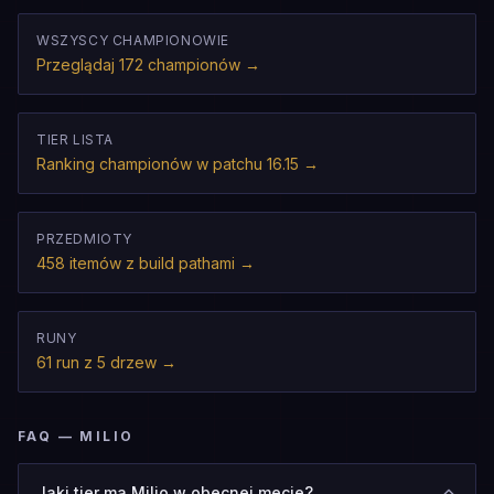
WSZYSCY CHAMPIONOWIE
Przeglądaj 172 championów
→
TIER LISTA
Ranking championów w patchu 16.15
→
PRZEDMIOTY
458 itemów z build pathami
→
RUNY
61 run z 5 drzew
→
FAQ — MILIO
Jaki tier ma Milio w obecnej mecie?