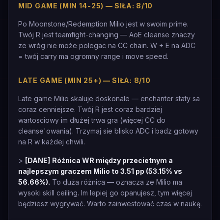
MID GAME (MIN 14-25) — SIŁA: 8/10
Po Moonstone/Redemption Milio jest w swoim prime.
Twój R jest teamfight-changing — AoE cleanse znaczy
ze wróg nie może polegac na CC chain. W + E na ADC
= twój carry ma ogromny range i move speed.
LATE GAME (MIN 25+) — SIŁA: 8/10
Late game Milio skaluje doskonale — enchanter staty sa
coraz cenniejsze. Twój R jest coraz bardziej
wartosciowy im dłużej trwa gra (więcej CC do
cleanse'owania). Trzymaj sie blisko ADC i badz gotowy
na R w każdej chwili.
>
[DANE]
Różnica WR między przecietnym a
najlepszym graczem Milio to 3.51 pp (53.15% vs
56.66%).
To duża różnica — oznacza ze Milio ma
wysoki skill ceiling. Im lepiej go opanujesz, tym więcej
będziesz wygrywać. Warto zainwestować czas w naukę.