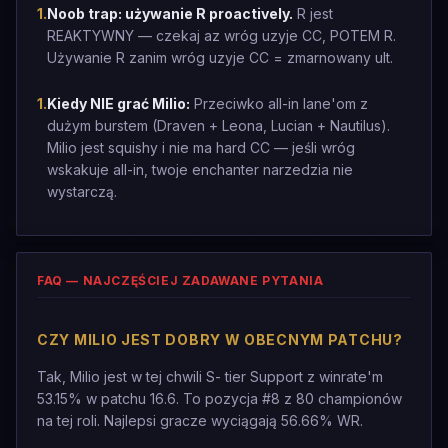
1
.
Noob trap: używanie R proactively.
R jest
REAKTYWNY — czekaj az wróg uzyje CC, POTEM R.
Używanie R zanim wróg uzyje CC = zmarnowany ult.
1
.
Kiedy NIE grać Milio:
Przeciwko all-in lane'om z
dużym burstem (Draven + Leona, Lucian + Nautilus).
Milio jest squishy i nie ma hard CC — jeśli wróg
wskakuje all-in, twoje enchanter narzedzia nie
wystarczą.
FAQ — NAJCZĘŚCIEJ ZADAWANE PYTANIA
CZY MILIO JEST DOBRY W OBECNYM PATCHU?
Tak, Milio jest w tej chwili S- tier Support z winrate'm
53.15% w patchu 16.6. To pozycja #8 z 80 championów
na tej roli. Najlepsi gracze wyciągają 56.66% WR.