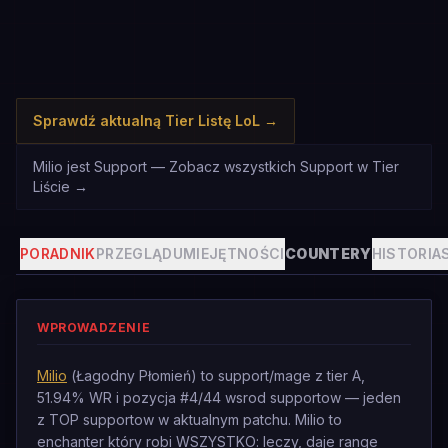
Sprawdź aktualną Tier Listę LoL
→
Milio jest Support — Zobacz wszystkich Support w Tier
Liście
→
PORADNIK
PRZEGLĄD
UMIEJĘTNOŚCI
COUNTERY
HISTORIA
WPROWADZENIE
Milio
(Łagodny Płomień) to support/mage z tier A,
51.94% WR i pozycja #4/44 wsrod supportow — jeden
z TOP supportow w aktualnym patchu. Milio to
enchanter który robi WSZYSTKO: leczy, daje range