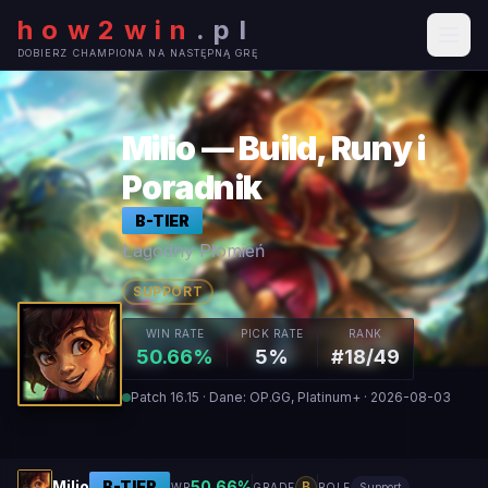
how2win
.
pl
DOBIERZ CHAMPIONA NA NASTĘPNĄ GRĘ
Milio — Build, Runy i
Poradnik
B
-TIER
Łagodny Płomień
SUPPORT
WIN RATE
PICK RATE
RANK
50.66%
5%
#18/49
Patch 16.15 · Dane: OP.GG, Platinum+ · 2026-08-03
Milio
B
-TIER
50.66
%
B
WR
GRADE
ROLE
Support