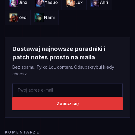
Jinx
Yasuo
Lux
Ahri
Zed
Nami
Dostawaj najnowsze poradniki i
patch notes prosto na maila
Bez spamu. Tylko LoL content. Odsubskrybuj kiedy
chcesz.
Zapisz się
KOMENTARZE