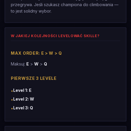
przegrywa. Jeśli szukasz championa do climbowania —
to jest solidny wybor.
W JAKIEJ KOLEJNOŚCI LEVELOWAĆ SKILLE?
MAX ORDER: E > W > Q
Maksuj:
E
>
W
>
Q
PIERWSZE 3 LEVELE
Level 1: E
•
Level 2: W
•
Level 3: Q
•