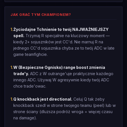
JAK GRAĆ TYM CHAMPIONEM?
1
.
Życiodajne Tchnienie to twój NAJWAŻNIEJSZY
spell.
Trzymaj R specjalnie na kluczowy moment —
kiedy 2+ sojuszników jest CC'd. Nie marnuj R na
jednego CC'd sojusznika chyba ze to twój ADC w late
game teamfighcie.
1
.
W (Bezpieczne Ognisko) range boost zmienia
trade'y.
ADC z W outrange'uje praktycznie każdego
innego ADC. Używaj W agresywnie kiedy twój ADC
chce trade'owac.
1
.
Q knockback jest directional.
Celuj Q tak żeby
knockback szedl w strone twojego teamu (peel) lub w
strone ściany (dluzsza podróż wroga = więcej czasu
na damage).