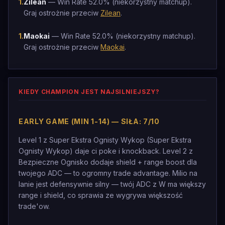
1
.
Zilean
— Win Rate 52.0% (niekorzystny matchup).
Graj ostrożnie przeciw
Zilean
.
1
.
Maokai
— Win Rate 52.0% (niekorzystny matchup).
Graj ostrożnie przeciw
Maokai
.
KIEDY CHAMPION JEST NAJSILNIEJSZY?
EARLY GAME (MIN 1-14) — SIŁA: 7/10
Level 1 z Super Ekstra Ognisty Wykop (Super Ekstra
Ognisty Wykop) daje ci poke i knockback. Level 2 z
Bezpieczne Ognisko dodaje shield + range boost dla
twojego ADC — to ogromny trade advantage. Milio na
lanie jest defensywnie silny — twój ADC z W ma większy
range i shield, co sprawia ze wygrywa większość
trade'ow.