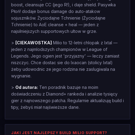
boost, cleansuje CC (jego R!), i daje shield. Pasywka
Płoń! dodaje bonus damage do auto-atakow
sojuszników. Życiodajne Tchnienie (Życiodajne
Tchnienie) to AoE cleanse + heal — jeden z
najsilniejszych supportowych ultow w grze.
>
[CIEKAWOSTKA]
Milio to 12-letni chlopak z Ixtal —
jeden z najmlodszych championów w League of
Legends. Jego ogien jest 'przyjazny' — leczy zamiast
niszczyc. Chce dostac sie do Ixaocan (stolicy Ixtal)
żeby udowodnic ze jego rodzina nie zaslugiwala na
wygnanie.
>
Od autora:
Ten poradnik bazuje na moim
doświadczeniu z Diamond+ rankeda i analizie tysięcy
gier z najnowszego patcha. Regularnie aktualizuję build i
tipy, żebyś miał najświeższe dane.
JAKI JEST NAJLEPSZY BUILD MILIO SUPPORT?