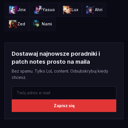
Jinx
Yasuo
Lux
Ahri
Zed
Nami
Dostawaj najnowsze poradniki i
patch notes prosto na maila
Bez spamu. Tylko LoL content. Odsubskrybuj kiedy
chcesz.
Zapisz się