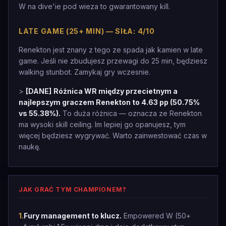
W na dive'ie pod wieza to gwarantowany kill.
LATE GAME (25+ MIN) — SIŁA: 4/10
Renekton jest znany z tego ze spada jak kamien w late
game. Jeśli nie zbudujesz przewagi do 25 min, będziesz
walking stunbot. Zamykaj gry wczesnie.
>
[DANE]
Różnica WR między przecietnym a
najlepszym graczem Renekton to 4.63 pp (50.75%
vs 55.38%).
To duża różnica — oznacza ze Renekton
ma wysoki skill ceiling. Im lepiej go opanujesz, tym
więcej będziesz wygrywać. Warto zainwestować czas w
naukę.
JAK GRAĆ TYM CHAMPIONEM?
1
.
Fury management to klucz.
Empowered W (50+