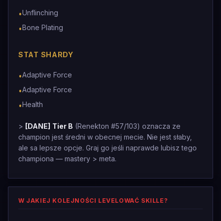
Unflinching
•
Bone Plating
•
STAT SHARDY
Adaptive Force
•
Adaptive Force
•
Health
•
>
[DANE]
Tier B
(Renekton #57/103) oznacza ze
champion jest średni w obecnej mecie. Nie jest słaby,
ale sa lepsze opcje. Graj go jeśli naprawde lubisz tego
championa — mastery > meta.
W JAKIEJ KOLEJNOŚCI LEVELOWAĆ SKILLE?