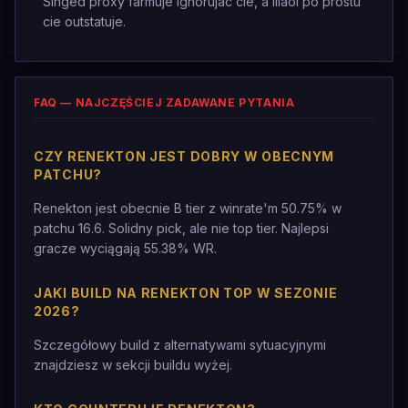
Singed proxy farmuje ignorujac cie, a Illaoi po prostu
cie outstatuje.
FAQ — NAJCZĘŚCIEJ ZADAWANE PYTANIA
CZY RENEKTON JEST DOBRY W OBECNYM
PATCHU?
Renekton jest obecnie B tier z winrate'm 50.75% w
patchu 16.6. Solidny pick, ale nie top tier. Najlepsi
gracze wyciągają 55.38% WR.
JAKI BUILD NA RENEKTON TOP W SEZONIE
2026?
Szczegółowy build z alternatywami sytuacyjnymi
znajdziesz w sekcji buildu wyżej.