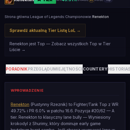
Strona główna
/
League of Legends
/
Championowie
/
Renekton
Sprawdź aktualną Tier Listę LoL
→
Renekton jest Top — Zobacz wszystkich Top w Tier
Liście
→
PORADNIK
PRZEGLĄD
UMIEJĘTNOŚCI
COUNTERY
HISTORIA
WPROWADZENIE
Renekton
(Pustynny Rzeznik) to Fighter/Tank Top z WR
49.72% i PR 6.0% w patchu 16.6. Pozycja #20/62 — A
tier. Renekton to klasyczny lane bully — Wyniesiony
krokodyl z Shurimy, który dominuje early game
brutalnym burst combo. Jeśli chcesz wygrywać lane w