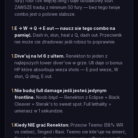
fury) robi 1.5x więcej dmg i daje dodatkowy stun.
ZAWSZE traduj z minimum 50 fury — bez tego twoje
combo jest o polowe slabsze.
1
.
E -> W -> Q -> E out — naucz sie tego combo na
pamięć.
Dash in, stun, heal z Q, dash out. Przeciwnik
nie może cie ztradowac jeśli robisz to poprawnie.
1
.
Dive'uj na lvl 6 z ultem.
Renekton to jeden z
najlepszych tower diver'ow w grze. Ult daje ci bonus
HP które absorbuja wieza shots — E pod wieze, W
stun, Q dmg, E out.
1
.
Nie buduj full damage jeśli jesteś jedynym
frontline.
Noob błąd — Renekton z Eclipse + Black
Cleaver + Sterak's to sweet spot. Full lethality =
umierasz w 1 sekundzie.
1
.
Kiedy NIE grać Renekton:
Przeciw Teemo (58% WR
vs ciebie), Singed i Illaoi. Teemo cie kite'uje na śmierć,