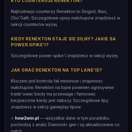
KTO COUNTERUJE RENEKTON?
Najtrudniejsi counterzy Renekton to Singed, Illaoi,
Cho'Gath. Szczegółowe opisy matchupów znajdziesz w
sekcji counterów wyżej.
KIEDY RENEKTON STAJE SIE SILNY? JAKIE SA
POWER SPIKE'I?
Szczegółowe power spike'i znajdziesz w sekcji wyżej.
JAK GRAĆ RENEKTON NA TOP LANE'IE?
Kluczem jest kontrola fali minionow i znajomosc
matchupów. Renekton na topie powinien agresywnie
trade'owac kiedy ma przewage i farmowac
bezpiecznie kiedy jest słabszy. Szczegółowe tipy
znajdziesz w sekcji gameplay tipow.
>
how2win.pl
— wszystkie dane w tym poradniku
pochodzą z analiz Diamond+ gier i są aktualizowane co
patch.