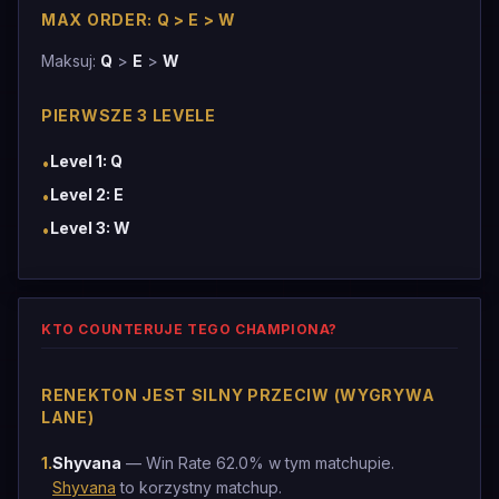
MAX ORDER: Q > E > W
Maksuj:
Q
>
E
>
W
PIERWSZE 3 LEVELE
Level 1: Q
•
Level 2: E
•
Level 3: W
•
KTO COUNTERUJE TEGO CHAMPIONA?
RENEKTON JEST SILNY PRZECIW (WYGRYWA
LANE)
1
.
Shyvana
— Win Rate 62.0% w tym matchupie.
Shyvana
to korzystny matchup.