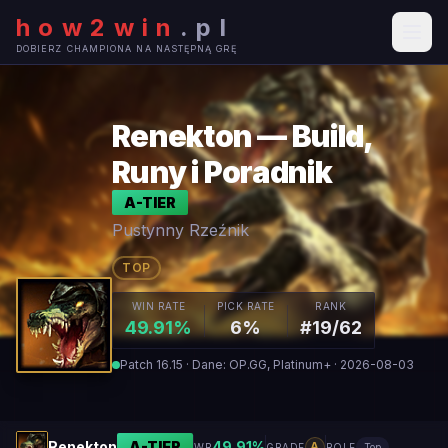
how2win
.
pl
DOBIERZ CHAMPIONA NA NASTĘPNĄ GRĘ
Renekton — Build,
Runy i Poradnik
A
-TIER
Pustynny Rzeźnik
TOP
WIN RATE
PICK RATE
RANK
49.91%
6%
#19/62
Patch 16.15 · Dane: OP.GG, Platinum+ · 2026-08-03
Renekton
A
-TIER
49.91
%
A
WR
GRADE
ROLE
Top