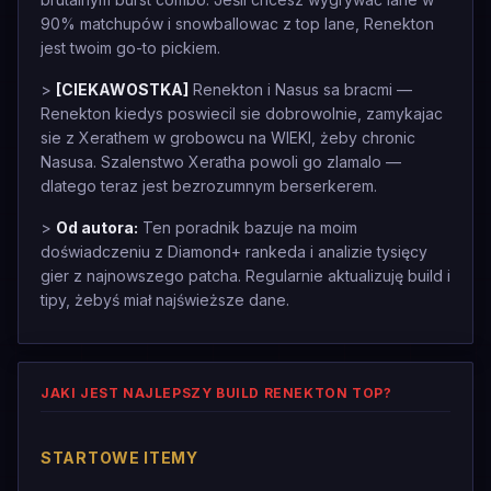
90% matchupów i snowballowac z top lane, Renekton
jest twoim go-to pickiem.
>
[CIEKAWOSTKA]
Renekton i Nasus sa bracmi —
Renekton kiedys poswiecil sie dobrowolnie, zamykajac
sie z Xerathem w grobowcu na WIEKI, żeby chronic
Nasusa. Szalenstwo Xeratha powoli go zlamalo —
dlatego teraz jest bezrozumnym berserkerem.
>
Od autora:
Ten poradnik bazuje na moim
doświadczeniu z Diamond+ rankeda i analizie tysięcy
gier z najnowszego patcha. Regularnie aktualizuję build i
tipy, żebyś miał najświeższe dane.
JAKI JEST NAJLEPSZY BUILD RENEKTON TOP?
STARTOWE ITEMY