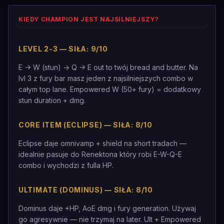
KIEDY CHAMPION JEST NAJSILNIEJSZY?
LEVEL 2-3 — SIŁA: 9/10
E -> W (stun) -> Q -> E out to twój bread and butter. Na
lvl 3 z fury bar masz jeden z najsilniejszych combo w
całym top lane. Empowered W (50+ fury) = dodatkowy
stun duration + dmg.
CORE ITEM (ECLIPSE) — SIŁA: 8/10
Eclipse daje omnivamp + shield na short tradach —
idealnie pasuje do Renektona który robi E-W-Q-E
combo i wychodzi z fulla HP.
ULTIMATE (DOMINUS) — SIŁA: 8/10
Dominus daje +HP, AoE dmg i fury generation. Używaj
go agresywnie — nie trzymaj na later. Ult + Empowered