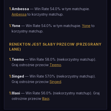
1
.
Ambessa
— Win Rate 54.0% w tym matchupie.
Ambessa
to korzystny matchup.
1
.
Yone
— Win Rate 54.0% w tym matchupie.
Yone
to
korzystny matchup.
RENEKTON JEST SŁABY PRZECIW (PRZEGRANY
LANE)
1
.
Teemo
— Win Rate 58.0% (niekorzystny matchup).
Graj ostrożnie przeciw
Teemo
.
1
.
Singed
— Win Rate 57.0% (niekorzystny matchup).
Graj ostrożnie przeciw
Singed
.
1
.
Illaoi
— Win Rate 56.0% (niekorzystny matchup). Graj
ostrożnie przeciw
Illaoi
.