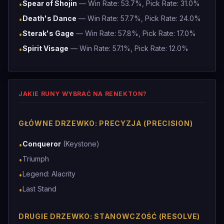
Spear of Shojin
— Win Rate: 53.7%, Pick Rate: 31.0%
•
Death's Dance
— Win Rate: 57.7%, Pick Rate: 24.0%
•
Sterak's Gage
— Win Rate: 57.8%, Pick Rate: 17.0%
•
Spirit Visage
— Win Rate: 57.1%, Pick Rate: 12.0%
•
JAKIE RUNY WYBRAĆ NA RENEKTON?
GŁÓWNE DRZEWKO: PRECYZJA (PRECISION)
Conqueror
(Keystone)
•
Triumph
•
Legend: Alacrity
•
Last Stand
•
DRUGIE DRZEWKO: STANOWCZOŚĆ (RESOLVE)