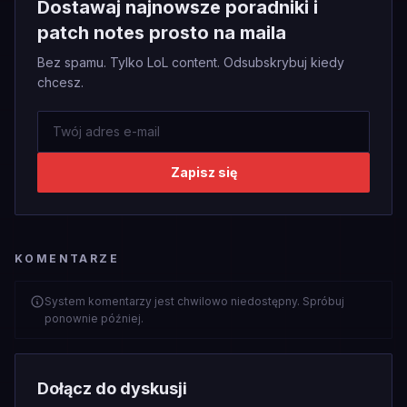
Dostawaj najnowsze poradniki i
patch notes prosto na maila
Bez spamu. Tylko LoL content. Odsubskrybuj kiedy
chcesz.
Zapisz się
KOMENTARZE
System komentarzy jest chwilowo niedostępny. Spróbuj
ponownie później.
Dołącz do dyskusji