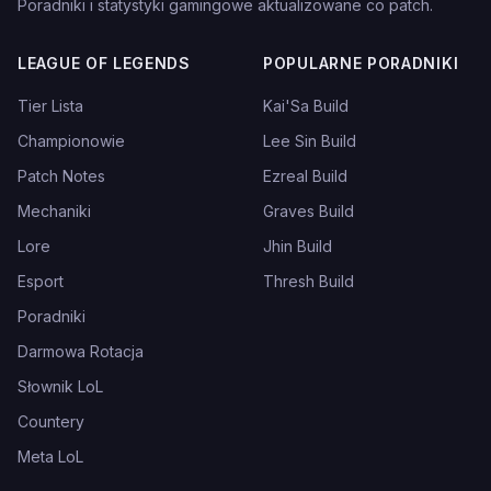
Poradniki i statystyki gamingowe aktualizowane co patch.
LEAGUE OF LEGENDS
POPULARNE PORADNIKI
Tier Lista
Kai'Sa Build
Championowie
Lee Sin Build
Patch Notes
Ezreal Build
Mechaniki
Graves Build
Lore
Jhin Build
Esport
Thresh Build
Poradniki
Darmowa Rotacja
Słownik LoL
Countery
Meta LoL