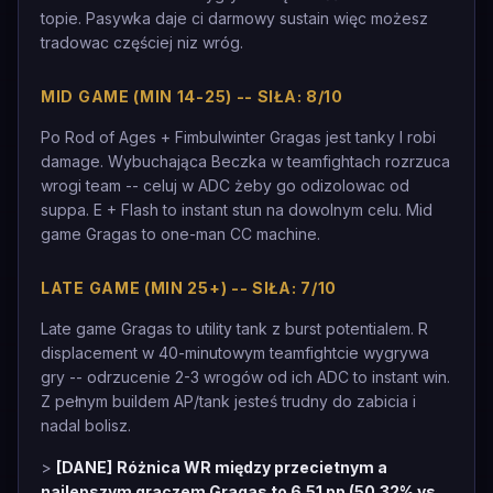
topie. Pasywka daje ci darmowy sustain więc możesz
tradowac częściej niz wróg.
MID GAME (MIN 14-25) -- SIŁA: 8/10
Po Rod of Ages + Fimbulwinter Gragas jest tanky I robi
damage. Wybuchająca Beczka w teamfightach rozrzuca
wrogi team -- celuj w ADC żeby go odizolowac od
suppa. E + Flash to instant stun na dowolnym celu. Mid
game Gragas to one-man CC machine.
LATE GAME (MIN 25+) -- SIŁA: 7/10
Late game Gragas to utility tank z burst potentialem. R
displacement w 40-minutowym teamfightcie wygrywa
gry -- odrzucenie 2-3 wrogów od ich ADC to instant win.
Z pełnym buildem AP/tank jesteś trudny do zabicia i
nadal bolisz.
>
[DANE]
Różnica WR między przecietnym a
najlepszym graczem Gragas to 6.51 pp (50.32% vs