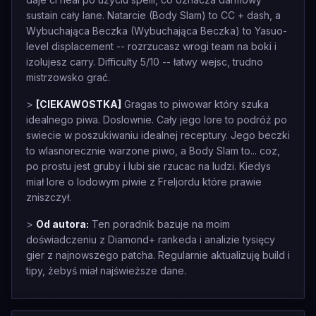
sustain cały lane. Natarcie (Body Slam) to CC + dash, a
Wybuchająca Beczka (Wybuchająca Beczka) to Yasuo-
level displacement -- rozrzucasz wrogi team na boki i
izolujesz carry. Difficulty 5/10 -- łatwy wejsc, trudno
mistrzowsko grać.
>
[CIEKAWOSTKA]
Gragas to piwowar który szuka
idealnego piwa. Doslownie. Cały jego lore to podróż po
swiecie w poszukiwaniu idealnej receptury. Jego beczki
to wlasnorecznie warzone piwo, a Body Slam to... coz,
po prostu jest gruby i lubi sie rzucac na ludzi. Kiedys
miał lore o lodowym piwie z Freljordu które prawie
zniszczył.
>
Od autora:
Ten poradnik bazuje na moim
doświadczeniu z Diamond+ rankeda i analizie tysięcy
gier z najnowszego patcha. Regularnie aktualizuję build i
tipy, żebyś miał najświeższe dane.