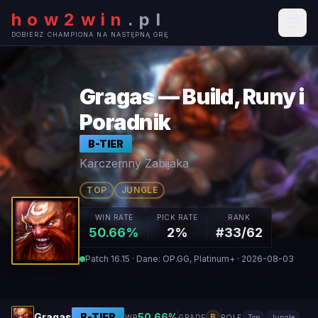
how2win
.
pl
DOBIERZ CHAMPIONA NA NASTĘPNĄ GRĘ
Gragas — Build, Runy i
Poradnik
B
-TIER
Karczemny Zabijaka
TOP
JUNGLE
WIN RATE
PICK RATE
RANK
50.66%
2%
#33/62
Patch 16.15 · Dane: OP.GG, Platinum+ · 2026-08-03
Gragas
B
-TIER
50.66
%
B
WR
GRADE
ROLE
Top
Jungle