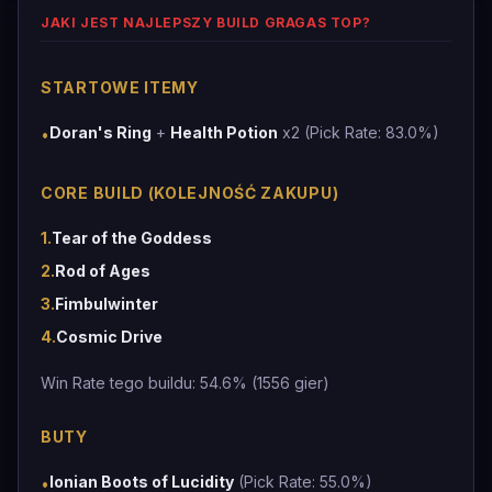
JAKI JEST NAJLEPSZY BUILD GRAGAS TOP?
STARTOWE ITEMY
Doran's Ring
+
Health Potion
x2 (Pick Rate: 83.0%)
•
CORE BUILD (KOLEJNOŚĆ ZAKUPU)
1
.
Tear of the Goddess
2
.
Rod of Ages
3
.
Fimbulwinter
4
.
Cosmic Drive
Win Rate tego buildu: 54.6% (1556 gier)
BUTY
Ionian Boots of Lucidity
(Pick Rate: 55.0%)
•