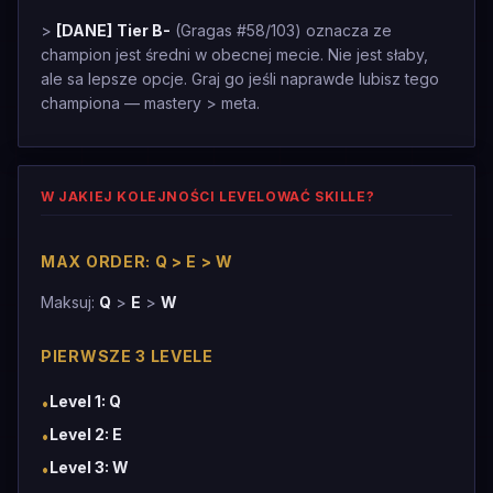
>
[DANE]
Tier B-
(Gragas #58/103) oznacza ze
champion jest średni w obecnej mecie. Nie jest słaby,
ale sa lepsze opcje. Graj go jeśli naprawde lubisz tego
championa — mastery > meta.
W JAKIEJ KOLEJNOŚCI LEVELOWAĆ SKILLE?
MAX ORDER: Q > E > W
Maksuj:
Q
>
E
>
W
PIERWSZE 3 LEVELE
Level 1: Q
•
Level 2: E
•
Level 3: W
•