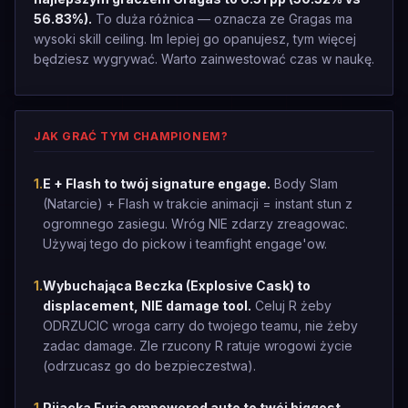
56.83%).
To duża różnica — oznacza ze Gragas ma
wysoki skill ceiling. Im lepiej go opanujesz, tym więcej
będziesz wygrywać. Warto zainwestować czas w naukę.
JAK GRAĆ TYM CHAMPIONEM?
1
.
E + Flash to twój signature engage.
Body Slam
(Natarcie) + Flash w trakcie animacji = instant stun z
ogromnego zasiegu. Wróg NIE zdarzy zreagowac.
Używaj tego do pickow i teamfight engage'ow.
1
.
Wybuchająca Beczka (Explosive Cask) to
displacement, NIE damage tool.
Celuj R żeby
ODRZUCIC wroga carry do twojego teamu, nie żeby
zadac damage. Zle rzucony R ratuje wrogowi życie
(odrzucasz go do bezpieczestwa).
1
.
Pijacka Furia empowered auto to twój biggest