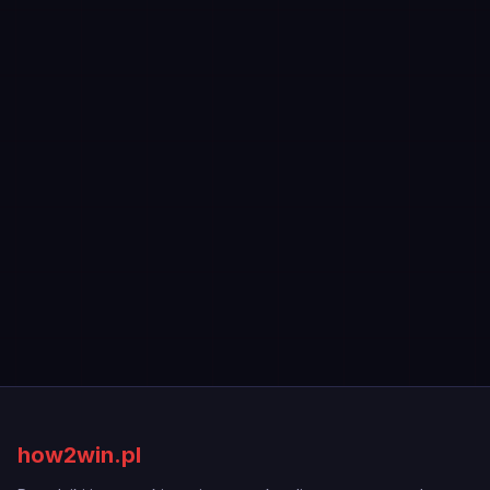
how2win.pl