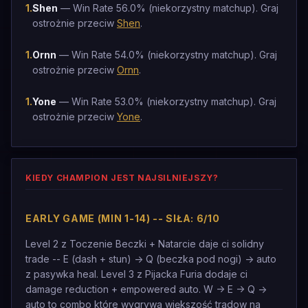
1
.
Shen
— Win Rate 56.0% (niekorzystny matchup). Graj
ostrożnie przeciw
Shen
.
1
.
Ornn
— Win Rate 54.0% (niekorzystny matchup). Graj
ostrożnie przeciw
Ornn
.
1
.
Yone
— Win Rate 53.0% (niekorzystny matchup). Graj
ostrożnie przeciw
Yone
.
KIEDY CHAMPION JEST NAJSILNIEJSZY?
EARLY GAME (MIN 1-14) -- SIŁA: 6/10
Level 2 z Toczenie Beczki + Natarcie daje ci solidny
trade -- E (dash + stun) -> Q (beczka pod nogi) -> auto
z pasywka heal. Level 3 z Pijacka Furia dodaje ci
damage reduction + empowered auto. W -> E -> Q ->
auto to combo które wygrywa większość tradow na