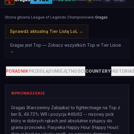
Strona główna
/
League of Legends
/
Championowie
/
Gragas
Sprawdź aktualną Tier Listę LoL
→
Gragas jest Top — Zobacz wszystkich Top w Tier Liście
→
PORADNIK
PRZEGLĄD
UMIEJĘTNOŚCI
COUNTERY
HISTORIA
WPROWADZENIE
Gragas (Karczemny Zabijaka) to fighter/mage na Top z
tier B, 49.72% WR i pozycja #49/62 -- niszowy pick
który w dobrych rękach jest absolutnie irytujacy do
grania przeciwko. Pasywka Happy Hour (Happy Hour)
daje ci heal po użyciu spelli, co oznacza darmowy