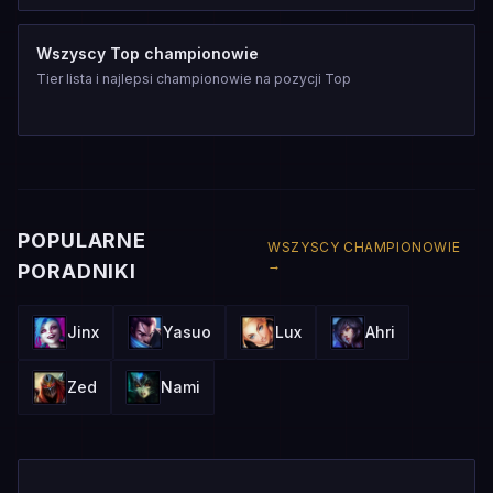
Wszyscy Top championowie
Tier lista i najlepsi championowie na pozycji Top
POPULARNE
WSZYSCY CHAMPIONOWIE
→
PORADNIKI
Jinx
Yasuo
Lux
Ahri
Zed
Nami