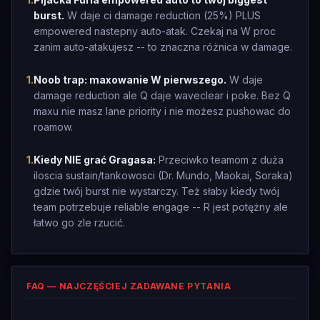
burst.
W daje ci damage reduction (25%) PLUS
empowered nastepny auto-atak. Czekaj na W proc
zanim auto-atakujesz -- to znaczna różnica w damage.
1
.
Noob trap: maxowanie W pierwszego.
W daje
damage reduction ale Q daje waveclear i poke. Bez Q
maxu nie masz lane priority i nie możesz pushowac do
roamow.
1
.
Kiedy NIE grać Gragasa:
Przeciwko teamom z duża
iloscia sustain/tankowosci (Dr. Mundo, Maokai, Soraka)
gdzie twój burst nie wystarczy. Też słaby kiedy twój
team potrzebuje reliable engage -- R jest potężny ale
łatwo go zle rzucić.
FAQ — NAJCZĘŚCIEJ ZADAWANE PYTANIA