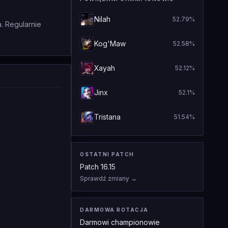
Nilah
52.79
%
. Regularnie
Kog'Maw
52.58
%
Xayah
52.12
%
Jinx
52.1
%
Tristana
51.54
%
OSTATNI PATCH
Patch
16.15
Sprawdź zmiany
→
DARMOWA ROTACJA
Darmowi championowie