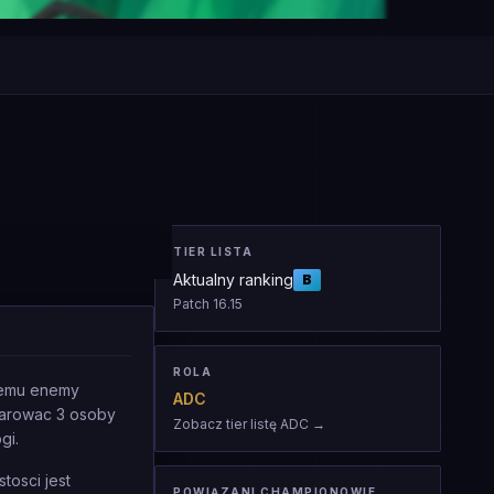
TIER LISTA
Aktualny ranking
B
Patch
16.15
ROLA
alemu enemy
ADC
yparowac 3 osoby
Zobacz tier listę ADC
→
gi.
tosci jest
POWIĄZANI CHAMPIONOWIE