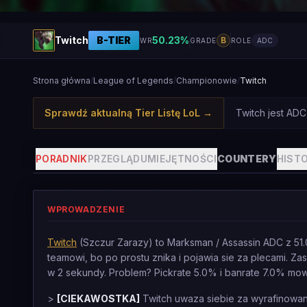
Twitch
B
-TIER
50.23
%
B
WR
GRADE
ROLE
ADC
Strona główna
/
League of Legends
/
Championowie
/
Twitch
Sprawdź aktualną Tier Listę LoL
→
Twitch jest AD
PORADNIK
PRZEGLĄD
UMIEJĘTNOŚCI
COUNTERY
HISTO
WPROWADZENIE
Twitch
(Szczur Zarazy) to Marksman / Assassin ADC z 51.05
teamowi, bo po prostu znika i pojawia sie za plecami. 
w 2 sekundy. Problem? Pickrate 5.0% i banrate 7.0% mowi
>
[CIEKAWOSTKA]
Twitch uwaza siebie za wyrafinowan