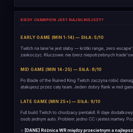
KIEDY CHAMPION JEST NAJSILNIEJSZY?
EARLY GAME (MIN 1-14) — SIŁA: 5/10
Twitch na lane'ie jest słaby — krótki range, zero escape
zaskoczyc. Kluczowe: nie bierz niepotrzebnych trade'ow
MID GAME (MIN 14-25) — SIŁA: 8/10
Po Blade of the Ruined King Twitch zaczyna robić damage
atakujesz przez cały team. Jeden dobry flank w mid gam
LATE GAME (MIN 25+) — SIŁA: 9/10
Full build Twitch to chodzacy pentakill. R daje dodatkowy
osob jednym auto. Problem: jedno CC i jesteś martwy. 
>
[DANE]
Różnica WR między przecietnym a najlepsz