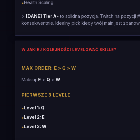
Health Scaling
•
>
[DANE]
Tier A-
to solidna pozycja. Twitch na pozycji #
konsekwentnie. Idealny pick kiedy twój main jest zbanow
W JAKIEJ KOLEJNOŚCI LEVELOWAĆ SKILLE?
MAX ORDER: E > Q > W
Maksuj:
E
>
Q
>
W
PIERWSZE 3 LEVELE
Level 1: Q
•
Level 2: E
•
Level 3: W
•