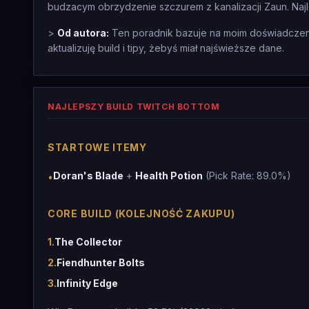
budzacym obrzydzenie szczurem z kanalizacji Zaun. Najle
>
Od autora:
Ten poradnik bazuje na moim doświadczeniu
aktualizuję build i tipy, żebyś miał najświeższe dane.
NAJLEPSZY BUILD TWITCH BOTTOM
STARTOWE ITEMY
Doran's Blade
+
Health Potion
(Pick Rate: 89.0%)
•
CORE BUILD (KOLEJNOŚĆ ZAKUPU)
1
.
The Collector
2
.
Fiendhunter Bolts
3
.
Infinity Edge