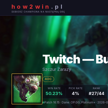
how2win
.
pl
DOBIERZ CHAMPIONA NA NASTĘPNĄ GRĘ
Twitch — Bu
Szczur Zarazy
ADC
WIN RATE
PICK RATE
RANK
50.23%
4%
#27/44
Patch 16.15 · Dane: OP.GG, Platinum+ · 2026-