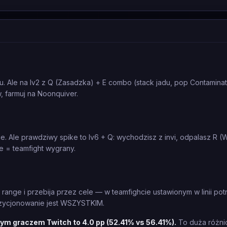
'u. Ale na lv2 z Q (Zasadzka) + E combo (stack jadu, pop Contaminat
, farmuj na Noonquiver.
. Ale prawdziwy spike to lv6 + Q: wychodzisz z invi, odpalasz R (W
e = teamfight wygrany.
 range i przebija przez cele — w teamfighcie ustawionym w linii potra
Pozycjonowanie jest WSZYSTKIM.
ym graczem Twitch to 4.0 pp (52.41% vs 56.41%).
To duża różni