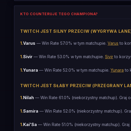
KTO COUNTERUJE TEGO CHAMPIONA?
TWITCH JEST SILNY PRZECIW (WYGRYWA LANE
1
.
Varus
— Win Rate 57.0% w tym matchupie.
Varus
to kor
1
.
Sivir
— Win Rate 53.0% w tym matchupie.
Sivir
to korzy
1
.
Yunara
— Win Rate 52.0% w tym matchupie.
Yunara
to 
TWITCH JEST SŁABY PRZECIW (PRZEGRANY LA
1
.
Nilah
— Win Rate 61.0% (niekorzystny matchup). Graj o
1
.
Samira
— Win Rate 52.0% (niekorzystny matchup). Gra
1
.
Kai'Sa
— Win Rate 51.0% (niekorzystny matchup). Graj