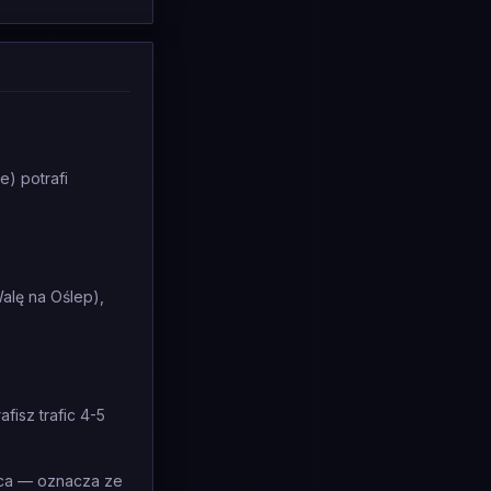
e) potrafi
alę na Oślep),
fisz trafic 4-5
ca — oznacza ze