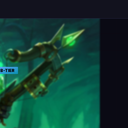
B
-TIER