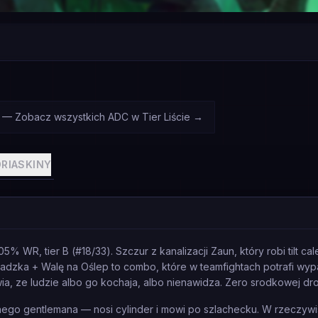
C — Zobacz wszystkich ADC w Tier Liście
→
RIA
SKINY
% WR, tier B (#18/33). Szczur z kanalizacji Zaun, który robi tilt c
Zasadzka + Walę na Oślep to combo, które w teamfightach potrafi w
a, ze ludzie albo go kochaja, albo nienawidza. Zero srodkowej dro
ego gentlemana — nosi cylinder i mowi po szlachecku. W rzeczywis