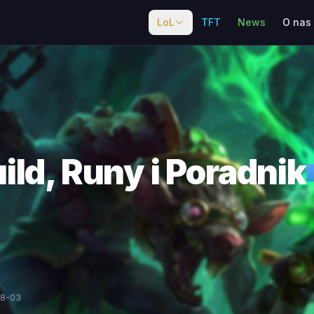
LoL
TFT
News
O nas
ild, Runy i Poradnik
08-03