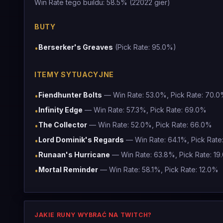
Win Rate tego buildu: 58.5% (22022 gier)
BUTY
Berserker's Greaves
(Pick Rate: 95.0%)
•
ITEMY SYTUACYJNE
Fiendhunter Bolts
— Win Rate: 53.0%, Pick Rate: 70.
•
Infinity Edge
— Win Rate: 57.3%, Pick Rate: 69.0%
•
The Collector
— Win Rate: 52.0%, Pick Rate: 66.0%
•
Lord Dominik's Regards
— Win Rate: 64.1%, Pick Rate
•
Runaan's Hurricane
— Win Rate: 63.8%, Pick Rate: 19
•
Mortal Reminder
— Win Rate: 58.1%, Pick Rate: 12.0%
•
JAKIE RUNY WYBRAĆ NA TWITCH?