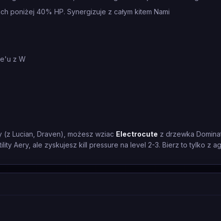
ach poniżej 40% HP. Synergizuje z całym kitem Nami
ge'u z W
 (z Lucian, Draven), możesz wziac
Electrocute
z drzewka Dominat
ility Aery, ale zyskujesz kill pressure na level 2-3. Bierz to tylko 