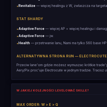
Revitalize
— więcej healingu z W, zwlaszcza na target
•
STAT SHARDY
Adaptive Force
— więcej AP = więcej healingu i dama
•
Adaptive Force
— jw.
•
Health
— przetrwanie lanu, Nami ma tylko 560 base HP
•
ALTERNATYWNA STRONA RUN — ELECTROCUTE
Przeciw lane'om gdzie możesz wymuszac krótkie trade'y
Aery/Pix proc'uje Electrocute w jednym tradzie. Tracisz ut
W JAKIEJ KOLEJNOŚCI LEVELOWAĆ SKILLE?
MAX ORDER: W > E > Q