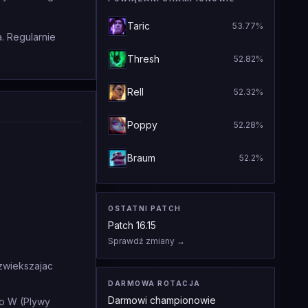
Taric
53.77
%
. Regularnie
Thresh
52.82
%
Rell
52.32
%
Poppy
52.28
%
Braum
52.2
%
OSTATNI PATCH
Patch
16.15
Sprawdź zmiany
→
 zwiekszajac
DARMOWA ROTACJA
Darmowi championowie
bo W (Plywy