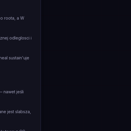
o roota, a W
nej odleglosci i
heal sustain'uje
 nawet jeśli
ane jest slabsza,