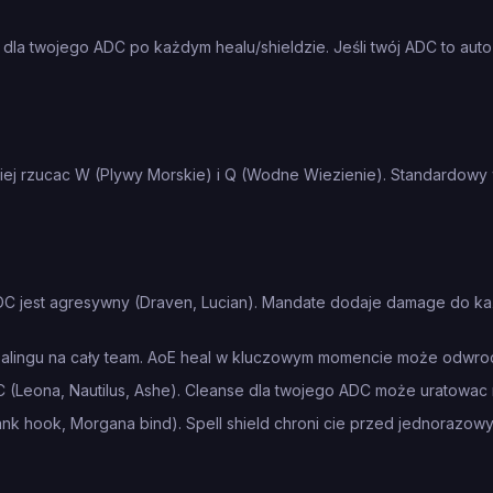
la twojego ADC po każdym healu/shieldzie. Jeśli twój ADC to auto-
ciej rzucac W (Plywy Morskie) i Q (Wodne Wiezienie). Standardowy
C jest agresywny (Draven, Lucian). Mandate dodaje damage do ka
alingu na cały team. AoE heal w kluczowym momencie może odwro
 (Leona, Nautilus, Ashe). Cleanse dla twojego ADC może uratowac
nk hook, Morgana bind). Spell shield chroni cie przed jednorazo