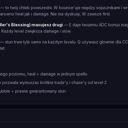
— to twój chleb powszedni. W bounce'uje między sojusznikami i wr
rowno heal jak i damage. Nie ma dyskusji, W zawsze first.
ler's Blessing) maxujesz drugi
— E daje twojemu ADC bonus mag
. Każdy level zwiększa damage i slow.
— stun trwa tyle samo na każdym levelu. Q używasz glownie dla CC,
tet.
ego poziomu, heal + damage w jednym spellu
 pozwala wymuszac krótkie trade'y i chase'y od level 2
bubble = prawie gwarantowany stun