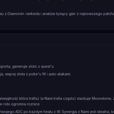
 z Diamond+ rankeda i analizie tysięcy gier z najnowszego patcha
porta, generuje zloto z quest'u
a, więcej zlota z poke'u W i auto-atakami
miejętność która trafisz (a Nami trafia często) stackuje Moonstone,
ne robi ogromna roznice
e i twojego ADC po każdym healu z W. Synergia z Nami jest idealna, 