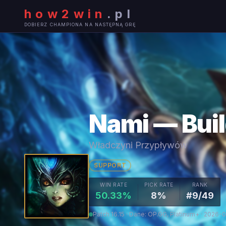
how2win
.
pl
DOBIERZ CHAMPIONA NA NASTĘPNĄ GRĘ
Nami — Buil
Władczyni Przypływów
SUPPORT
WIN RATE
PICK RATE
RANK
50.33%
8%
#9/49
Patch 16.15 · Dane: OP.GG, Platinum+ · 2026-