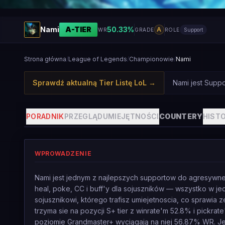
Nami
A
-TIER
50.33
%
A
WR
GRADE
ROLE
Support
Strona główna
/
League of Legends
/
Championowie
/
Nami
Sprawdź aktualną Tier Listę LoL
→
Nami jest Suppo
PORADNIK
PRZEGLĄD
UMIEJĘTNOŚCI
COUNTERY
HISTO
WPROWADZENIE
Nami jest jednym z najlepszych supportow do agresywneg
heal, poke, CC i buff'y dla sojuszników — wszystko w 
sojusznikowi, którego trafisz umiejetnoscia, co sprawia z
trzyma sie na pozycji S+ tier z winrate'm 52.8% i pickrat
poziomie Grandmaster+ wyciągają na niej 56.87% WR. Je