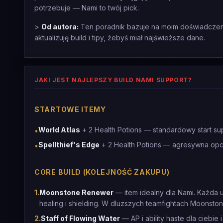
potrzebuje — Nami to twój pick.
>
Od autora:
Ten poradnik bazuje na moim doświadczeniu
aktualizuję build i tipy, żebyś miał najświeższe dane.
JAKI JEST NAJLEPSZY BUILD NAMI SUPPORT?
STARTOWE ITEMY
World Atlas
+ 2 Health Potions — standardowy start sup
•
Spellthief's Edge
+ 2 Health Potions — agresywna opcj
•
CORE BUILD (KOLEJNOŚĆ ZAKUPU)
1
.
Moonstone Renewer
— item idealny dla Nami. Każda u
healing i shielding. W dluzszych teamfightach Moonsto
2
.
Staff of Flowing Water
— AP i ability haste dla ciebi