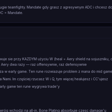
lugie teamfighty. Mandate gdy grasz z agresywnym ADC i chcesz d
DC = Mandate.
wuje sie przy KAZDYM użyciu W (heal = Aery shield na sojuszniku,
Aery dwa razy — raz offensywnie, raz defensywnie
za w early game. Ten rune rozwiazuje problem z mana do mid gam
la Nami. Im częściej rzucasz W i Q, tym więcej healujesz i CC'ujesz
rly game ten rune wygrywa trade'y
wróg wchodzi na all-in, Bone Plating absorbuje czesc damage'u