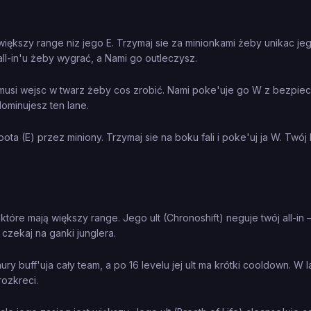
ększy range niz jego E. Trzymaj sie za minionkami żeby unikac jeg
ll-in'u żeby wygrać, a Nami go outleczysz.
usi wejsc w twarz żeby cos zrobić. Nami poke'uje go W z bezpiecz
ominujesz ten lane.
a (E) przez miniony. Trzymaj sie na boku fali i poke'uj ja W. Twój 
)
óre mają większy range. Jego ult (Chronoshift) neguje twój all-in —
 czekaj na ganki junglera.
y buff'uja cały team, a po 16 levelu jej ult ma krótki cooldown. W l
rozkreci.