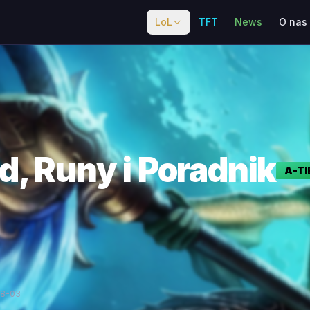
LoL
TFT
News
O nas
d, Runy i Poradnik
A
-TI
08-03