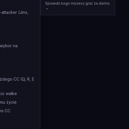
Sprawdź kogo możesz grać za darmo
→
attacker (Jinx,
 wybor na
żdego CC (Q, R, E
cic walke
 mu życie
wym CC