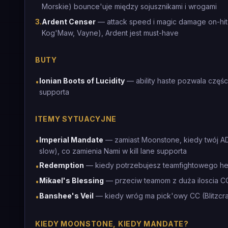
Morskie) bounce'uje między sojusznikami i wrogami
3
.
Ardent Censer
— attack speed i magic damage on-hit d
Kog'Maw, Vayne), Ardent jest must-have
BUTY
Ionian Boots of Lucidity
— ability haste pozwala częś
•
supporta
ITEMY SYTUACYJNE
Imperial Mandate
— zamiast Moonstone, kiedy twój AD
•
slow), co zamienia Nami w kill lane supporta
Redemption
— kiedy potrzebujesz teamfightowego he
•
Mikael's Blessing
— przeciw teamom z duża iloscia CC
•
Banshee's Veil
— kiedy wróg ma pick'owy CC (Blitzcra
•
KIEDY MOONSTONE, KIEDY MANDATE?