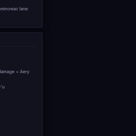
ominowac lane.
 damage = Aery
e'u