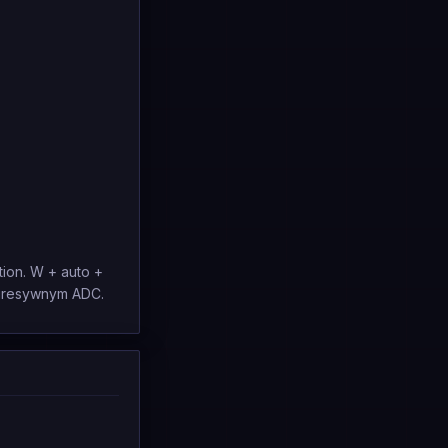
ion. W + auto +
z agresywnym ADC.