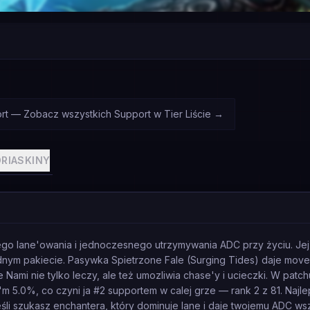
rt — Zobacz wszystkich Support w Tier Liście
→
RIA
SKINY
o lane'owania i jednoczesnego utrzymywania ADC przy życiu. Jej 
jednym pakiecie. Pasywka Spietrzone Fale (Surging Tides) daje m
e Nami nie tylko leczy, ale też umozliwia chase'y i ucieczki. W patch
e'm 5.0%, co czyni ja #2 supportem w calej grze — rank 2 z 81. Najl
śli szukasz enchantera, który dominuje lane i daje twojemu ADC w