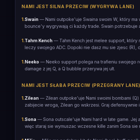
NAMI JEST SILNA PRZECIW (WYGRYWA LANE)
1
.
Swain
— Nami outpoke'uje Swaina swoim W, który ma wi
bounce'y wygrywają ci każdy trade. Swain potrzebuje a
1
.
Tahm Kench
— Tahm Kench jest melee support, który m
leczy swojego ADC. Dopoki nie dasz mu sie zjesc (R), d
1
.
Neeko
— Neeko support polega na trafieniu swojego root
damage z jej Q, a Q bubble przerywa jej ult.
NAMI JEST SŁABA PRZECIW (PRZEGRANY LANE
1
.
Zilean
— Zilean outpoke'uje Nami swoimi bombami (Q) kt
zabijecie wroga, Zilean go wskrzesi. Graj defensywnie i
1
.
Sona
— Sona outscale'uje Nami hard w late game. Jej aur
więc staraj sie wymuszac wczesne kille zanim Sona sie 