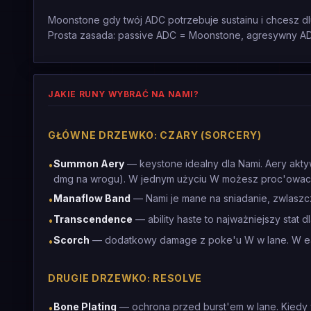
Moonstone gdy twój ADC potrzebuje sustainu i chcesz d
Prosta zasada: passive ADC = Moonstone, agresywny A
JAKIE RUNY WYBRAĆ NA NAMI?
GŁÓWNE DRZEWKO: CZARY (SORCERY)
Summon Aery
— keystone idealny dla Nami. Aery akty
•
dmg na wrogu). W jednym użyciu W możesz proc'owac 
Manaflow Band
— Nami je mane na sniadanie, zwlaszc
•
Transcendence
— ability haste to najważniejszy stat d
•
Scorch
— dodatkowy damage z poke'u W w lane. W ea
•
DRUGIE DRZEWKO: RESOLVE
Bone Plating
— ochrona przed burst'em w lane. Kiedy 
•