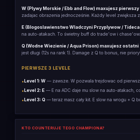
W (Plywy Morskie / Ebb and Flow) maxujesz pierwszy
zadajac obrazenia jednocześnie. Każdy level zwiększa za
E (Blogoslawienstwo Wladczyni Przyplywow / Tidecal
na auto-atakach. To świetny buff do trade'ow i chase'ow
Q (Wodne Wiezienie / Aqua Prison) maxujesz ostatni
jest dlugi (12s na rank 1). Damage z Q to bonus, nie priory
PIERWSZE 3 LEVELE
Level 1: W
— zawsze. W pozwala trejdowac od pierwsz
•
Level 2: E
— E na ADC daje mu slow na auto-atakach, co
•
Level 3: Q
— teraz masz cały kit. E slow na wrogu + Q 
•
KTO COUNTERUJE TEGO CHAMPIONA?