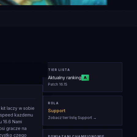
TIER LISTA
Aktualny ranking
A
Patch
16.15
ROLA
kit laczy w sobie
Support
ovespeed kazdemu
Zobacz tier listę Support
→
u 16.6 Nami
epsi gracze na
szystko czego
POWIĄZANI CHAMPIONOWIE