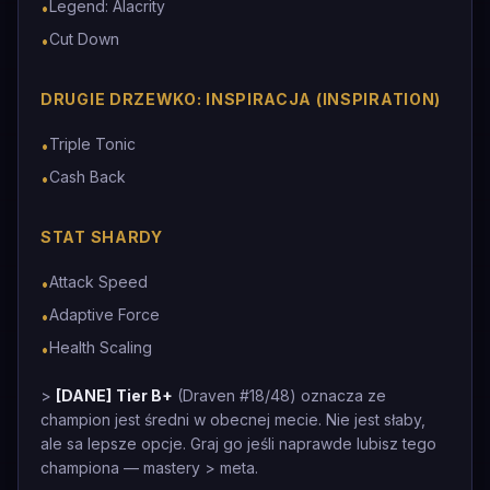
Legend: Alacrity
•
Cut Down
•
DRUGIE DRZEWKO: INSPIRACJA (INSPIRATION)
Triple Tonic
•
Cash Back
•
STAT SHARDY
Attack Speed
•
Adaptive Force
•
Health Scaling
•
>
[DANE]
Tier B+
(Draven #18/48) oznacza ze
champion jest średni w obecnej mecie. Nie jest słaby,
ale sa lepsze opcje. Graj go jeśli naprawde lubisz tego
championa — mastery > meta.