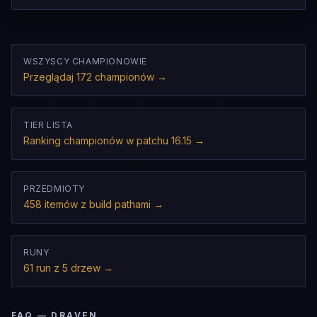
WSZYSCY CHAMPIONOWIE
Przeglądaj 172 championów
→
TIER LISTA
Ranking championów w patchu 16.15
→
PRZEDMIOTY
458 itemów z build pathami
→
RUNY
61 run z 5 drzew
→
FAQ — DRAVEN