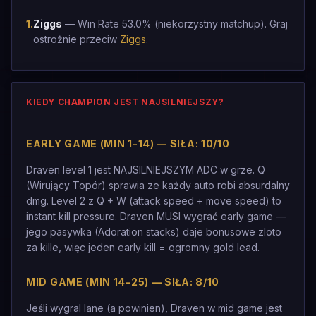
1
.
Ziggs
— Win Rate 53.0% (niekorzystny matchup). Graj
ostrożnie przeciw
Ziggs
.
KIEDY CHAMPION JEST NAJSILNIEJSZY?
EARLY GAME (MIN 1-14) — SIŁA: 10/10
Draven level 1 jest NAJSILNIEJSZYM ADC w grze. Q
(Wirujący Topór) sprawia ze każdy auto robi absurdalny
dmg. Level 2 z Q + W (attack speed + move speed) to
instant kill pressure. Draven MUSI wygrać early game —
jego pasywka (Adoration stacks) daje bonusowe zloto
za kille, więc jeden early kill = ogromny gold lead.
MID GAME (MIN 14-25) — SIŁA: 8/10
Jeśli wygral lane (a powinien), Draven w mid game jest