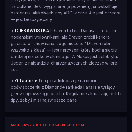
na botlane. Jeśli wygra lane (a powinien), snowball'uje
harder niz jakikolwiek inny ADC w grze. Ale jeśli przegra
— jest bezuzyteczny.
>
[CIEKAWOSTKA]
Draven to brat Dariusa — obaj sa
noxianskimi wojownikami, ale Draven zrobil kariere
gladiatora i showmana. Jego motto to "Draven robi
wszystko z klasa" — jest narcyzem który kocha siebie
bardziej niz cokolwiek innego. W Noxus jest celebryta.
Jeden z najbardziej charyzmatycznych zloczyc w lore
LoL.
>
Od autora:
Ten poradnik bazuje na moim
doświadczeniu z Diamond+ rankeda i analizie tysięcy
gier z najnowszego patcha. Regularnie aktualizuję build i
tipy, żebyś miał najświeższe dane.
NAJLEPSZY BUILD DRAVEN BOTTOM