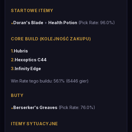
STARTOWE ITEMY
Doran's Blade
+
Health Potion
(Pick Rate: 96.0%)
•
CORE BUILD (KOLEJNOŚĆ ZAKUPU)
1
.
Hubris
2
.
Hexoptics C44
3
.
Infinity Edge
Win Rate tego buildu: 56.1% (6446 gier)
BUTY
Berserker's Greaves
(Pick Rate: 76.0%)
•
ITEMY SYTUACYJNE