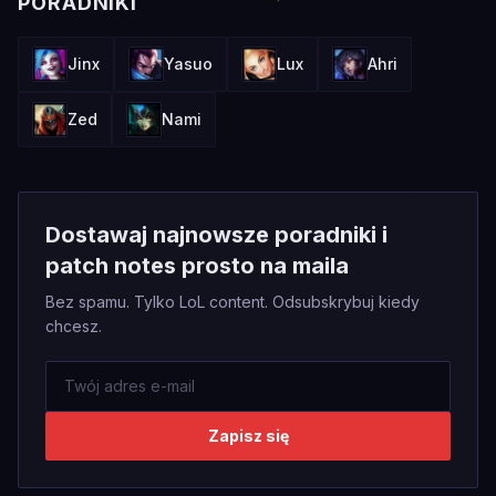
PORADNIKI
Jinx
Yasuo
Lux
Ahri
Zed
Nami
Dostawaj najnowsze poradniki i
patch notes prosto na maila
Bez spamu. Tylko LoL content. Odsubskrybuj kiedy
chcesz.
Zapisz się