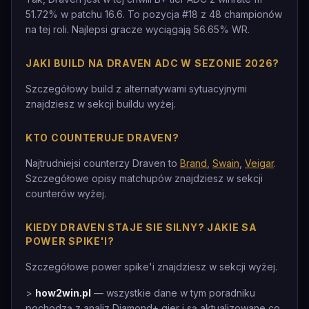
51.72% w patchu 16.6. To pozycja #18 z 48 championów
na tej roli. Najlepsi gracze wyciągają 56.65% WR.
JAKI BUILD NA DRAVEN ADC W SEZONIE 2026?
Szczegółowy build z alternatywami sytuacyjnymi
znajdziesz w sekcji buildu wyżej.
KTO COUNTERUJE DRAVEN?
Najtrudniejsi counterzy Draven to
Brand
,
Swain
,
Veigar
.
Szczegółowe opisy matchupów znajdziesz w sekcji
counterów wyżej.
KIEDY DRAVEN STAJE SIE SILNY? JAKIE SA
POWER SPIKE'I?
Szczegółowe power spike'i znajdziesz w sekcji wyżej.
>
how2win.pl
— wszystkie dane w tym poradniku
pochodzą z analiz Diamond+ gier i są aktualizowane co