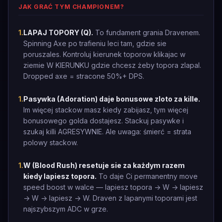
JAK GRAĆ TYM CHAMPIONEM?
1
.
LAPAJ TOPORY (Q).
To fundament grania Dravenem.
Spinning Axe po trafieniu leci tam, gdzie sie
poruszales. Kontroluj kierunek toporow klikajac w
ziemie W KIERUNKU gdzie chcesz żeby topora zlapal.
Dropped axe = stracone 50%+ DPS.
1
.
Pasywka (Adoration) daje bonusowe zloto za kille.
Im więcej stackow masz kiedy zabijasz, tym więcej
bonusowego golda dostajesz. Stackuj pasywke i
szukaj killi AGRESYWNIE. Ale uwaga: śmierć = strata
polowy stackow.
1
.
W (Blood Rush) resetuje sie za każdym razem
kiedy lapiesz topora.
To daje Ci permanentny move
speed boost w walce — lapiesz topora -> W -> lapiesz
-> W -> lapiesz -> W. Draven z lapanymi toporami jest
najszybszym ADC w grze.