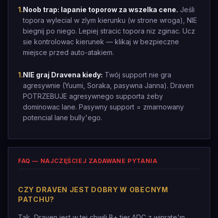
1
.
Noob trap: lapanie toporow za wszelka cene.
Jeśli
topora wylecial w zlym kierunku (w strone wroga), NIE
biegnij po niego. Lepiej stracic topora niz zginac. Ucz
sie kontrolowac kierunek — klikaj w bezpieczne
miejsce przed auto-atakiem.
1
.
NIE graj Dravena kiedy:
Twój support nie gra
agresywnie (Yuumi, Soraka, pasywna Janna). Draven
POTRZEBUJE agresywnego supporta żeby
dominowac lane. Pasywny support = zmarnowany
potencial lane bully'ego.
FAQ — NAJCZĘŚCIEJ ZADAWANE PYTANIA
CZY DRAVEN JEST DOBRY W OBECNYM
PATCHU?
Tak, Draven jest w tej chwili B+ tier ADC z winrate'm