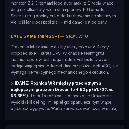
monster. Z 2-3 itemami jego auto'ataki z Q robią więcej
dmg niz ultiamte'y wielu championów. R (Tornado
Śmierci) to globalny nuke do finishowania uciakajacych.
Ale jeśli lane poszedl zle — mid game jest bolesny.
LATE GAME (MIN 25+) — SIŁA: 7/10
Draven w late game jest silny ale ryzykowny. Każdy
dropped axe = strata DPS. W chaosie teamfightu
lapanie toporow jest mega trudne. Full build Draven
zadaje więcej single-target dmg niz jakikolwiek ADC, ale
wymaga perfekcyjnego mechanicznego execution.
>
[DANE]
Różnica WR między przecietnym a
najlepszym graczem Draven to 4.93 pp (51.72% vs
56.65%).
To duża różnica — oznacza ze Draven ma
wysoki skill ceiling. Im lepiej go opanujesz, tym więcej
będziesz wygrywać. Warto zainwestować czas w naukę.