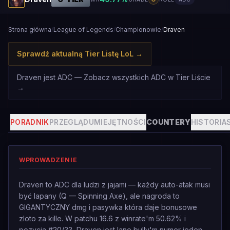
Strona główna
/
League of Legends
/
Championowie
/
Draven
Sprawdź aktualną Tier Listę LoL
→
Draven jest ADC — Zobacz wszystkich ADC w Tier Liście
→
PORADNIK
PRZEGLĄD
UMIEJĘTNOŚCI
COUNTERY
HISTORIA
WPROWADZENIE
Draven to ADC dla ludzi z jajami — każdy auto-atak musi
być lapany (Q — Spinning Axe), ale nagroda to
GIGANTYCZNY dmg i pasywka która daje bonusowe
zloto za kille. W patchu 16.6 z winrate'm 50.62% i
pozycja #20/33, Draven jest lane bully'm numer jeden