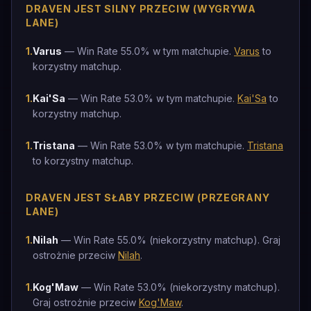
DRAVEN JEST SILNY PRZECIW (WYGRYWA
LANE)
1
.
Varus
— Win Rate 55.0% w tym matchupie.
Varus
to
korzystny matchup.
1
.
Kai'Sa
— Win Rate 53.0% w tym matchupie.
Kai'Sa
to
korzystny matchup.
1
.
Tristana
— Win Rate 53.0% w tym matchupie.
Tristana
to korzystny matchup.
DRAVEN JEST SŁABY PRZECIW (PRZEGRANY
LANE)
1
.
Nilah
— Win Rate 55.0% (niekorzystny matchup). Graj
ostrożnie przeciw
Nilah
.
1
.
Kog'Maw
— Win Rate 53.0% (niekorzystny matchup).
Graj ostrożnie przeciw
Kog'Maw
.