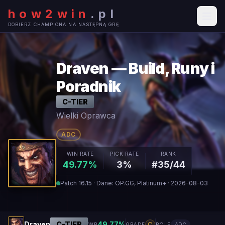
how2win
.
pl
DOBIERZ CHAMPIONA NA NASTĘPNĄ GRĘ
Draven — Build, Runy i
Poradnik
C
-TIER
Wielki Oprawca
ADC
WIN RATE
PICK RATE
RANK
49.77%
3%
#35/44
Patch 16.15 · Dane: OP.GG, Platinum+ · 2026-08-03
Draven
C
-TIER
49.77
%
C
WR
GRADE
ROLE
ADC