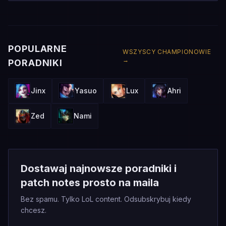
POPULARNE
WSZYSCY CHAMPIONOWIE
→
PORADNIKI
Jinx
Yasuo
Lux
Ahri
Zed
Nami
Dostawaj najnowsze poradniki i
patch notes prosto na maila
Bez spamu. Tylko LoL content. Odsubskrybuj kiedy
chcesz.