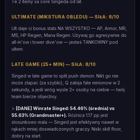
Te 2 itemy sa core Singeda od lat.
ULTIMATE (MIKSTURA OBLEDU) — SIŁA: 8/10
Ult daje ci bonus stats NA WSZYSTKO — AP, Armor, MR,
MS, HP Regen, Mana Regen. Używaj go agresywnie do
all-in'ow i tower dive'ow — jesteś TANKOWNY pod
ultem.
LATE GAME (25+ MIN) — SIŁA: 8/10
Singed w late game to split push demon. Nikt go nie
może zlapac (za szybki), Q zabija fale minionow w 2
sekundy, a jeśli wróg wysle 2+ osoby na ciebie — twój
team bierze objectivy.
>
[DANE]
Winrate Singed: 54.46% (średnia) vs
55.63% (Grandmaster+).
Różnica 1.17 pp jest
stosunkowo mala — Singed jest efektywny nawet w
rękach mniej doswiadczonych graczy. Niski skill floor,
dobry na start.