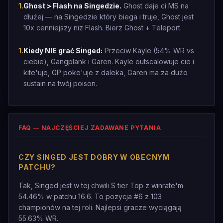
1
.
Ghost > Flash na Singedzie.
Ghost daje ci MS na
dłużej — na Singedzie który biega i truje, Ghost jest
10x cenniejszy niz Flash. Bierz Ghost + Teleport.
1
.
Kiedy NIE grać Singed:
Przeciw Kayle (54% WR vs
ciebie), Gangplank i Garen. Kayle outscalowuje cie i
kite'uje, GP poke'uje z daleka, Garen ma za dużo
sustain na twój poison.
FAQ — NAJCZĘŚCIEJ ZADAWANE PYTANIA
CZY SINGED JEST DOBRY W OBECNYM
PATCHU?
Tak, Singed jest w tej chwili S tier Top z winrate'm
54.46% w patchu 16.6. To pozycja #6 z 103
championów na tej roli. Najlepsi gracze wyciągają
55.63% WR.