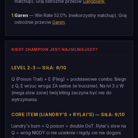
matchup). Graj ostrożnie przeciw
Gangplank
.
1
.
Garen
— Win Rate 52.0% (niekorzystny matchup). Graj
ostrożnie przeciw
Garen
.
KIEDY CHAMPION JEST NAJSILNIEJSZY?
LEVEL 2-3 — SIŁA: 6/10
Q (Poison Trail) + E (Fling) = podstawowe combo. Biegn
z Q, E wrzuc wroga ZA siebie (w truciznie). Na lvl 3 z W
(mega slow zone) twój kiting zaczyna być nie do
wytrzymania.
CORE ITEM (LIANDRY'S + RYLAI'S) — SIŁA: 9/10
Liandry's burn + Q poison = double DoT. Rylai's slow na
Q = wróg NIGDY ci nie ucieknie i nigdy cie nie dogoni.