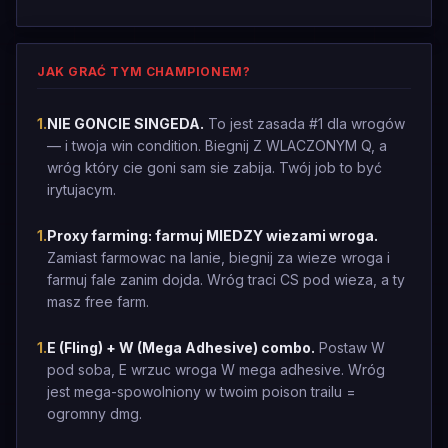
JAK GRAĆ TYM CHAMPIONEM?
1
.
NIE GONCIE SINGEDA.
To jest zasada #1 dla wrogów
— i twoja win condition. Biegnij Z WLACZONYM Q, a
wróg który cie goni sam sie zabija. Twój job to być
irytujacym.
1
.
Proxy farming: farmuj MIEDZY wiezami wroga.
Zamiast farmowac na lanie, biegnij za wieze wroga i
farmuj fale zanim dojda. Wróg traci CS pod wieza, a ty
masz free farm.
1
.
E (Fling) + W (Mega Adhesive) combo.
Postaw W
pod soba, E wrzuc wroga W mega adhesive. Wróg
jest mega-spowolniony w twoim poison trailu =
ogromny dmg.