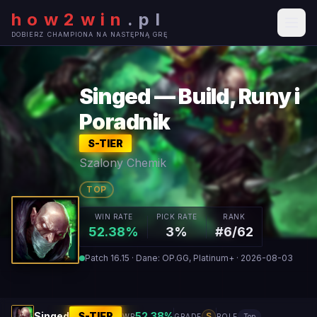
how2win
.
pl
DOBIERZ CHAMPIONA NA NASTĘPNĄ GRĘ
Singed — Build, Runy i
Poradnik
S
-TIER
Szalony Chemik
TOP
WIN RATE
PICK RATE
RANK
52.38%
3%
#6/62
Patch 16.15 · Dane: OP.GG, Platinum+ · 2026-08-03
Singed
S
-TIER
52.38
%
S
WR
GRADE
ROLE
Top