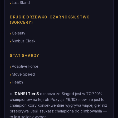
Last Stand
•
DRUGIE DRZEWKO: CZARNOKSIĘSTWO
(SORCERY)
Celerity
•
Nimbus Cloak
•
STAT SHARDY
Adaptive Force
•
Move Speed
•
Health
•
>
[DANE]
Tier S
oznacza ze Singed jest w TOP 10%
championów na tej roli. Pozycja #6/103 mowi ze jest to
champion który konsekwentnie wygrywa więcej gier niz
przegrywa. Jeśli szukasz championa do climbowania —
to jest solidny wybor.