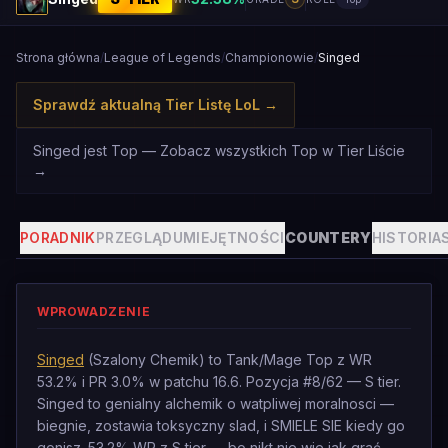
Strona główna
/
League of Legends
/
Championowie
/
Singed
Sprawdź aktualną Tier Listę LoL
→
Singed jest Top — Zobacz wszystkich Top w Tier Liście
→
PORADNIK
PRZEGLĄD
UMIEJĘTNOŚCI
COUNTERY
HISTORIA
WPROWADZENIE
Singed
(Szalony Chemik) to Tank/Mage Top z WR
53.2% i PR 3.0% w patchu 16.6. Pozycja #8/62 — S tier.
Singed to genialny alchemik o watpliwej moralnosci —
biegnie, zostawia toksyczny slad, i SMIELE SIE kiedy go
gonisz. 53.2% WR z S tier — bo nikt nie wie jak grać