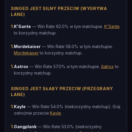
SINGED JEST SILNY PRZECIW (WYGRYWA
LANE)
1
.
K'Sante
— Win Rate 62.0% w tym matchupie.
K'Sante
to korzystny matchup.
1
.
Mordekaiser
— Win Rate 58.0% w tym matchupie.
Mordekaiser
to korzystny matchup.
1
.
Aatrox
— Win Rate 57.0% w tym matchupie.
Aatrox
to
korzystny matchup.
SINGED JEST SŁABY PRZECIW (PRZEGRANY
LANE)
1
.
Kayle
— Win Rate 54.0% (niekorzystny matchup). Graj
ostrożnie przeciw
Kayle
.
1
.
Gangplank
— Win Rate 53.0% (niekorzystny