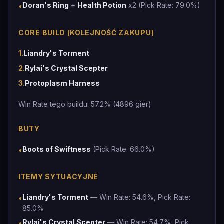
Doran's Ring
+
Health Potion
x2 (Pick Rate: 79.0%)
•
CORE BUILD (KOLEJNOŚĆ ZAKUPU)
1
.
Liandry's Torment
2
.
Rylai's Crystal Scepter
3
.
Protoplasm Harness
Win Rate tego buildu: 57.2% (4896 gier)
BUTY
Boots of Swiftness
(Pick Rate: 66.0%)
•
ITEMY SYTUACYJNE
Liandry's Torment
— Win Rate: 54.6%, Pick Rate:
•
85.0%
Rylai's Crystal Scepter
— Win Rate: 54.7%, Pick
•