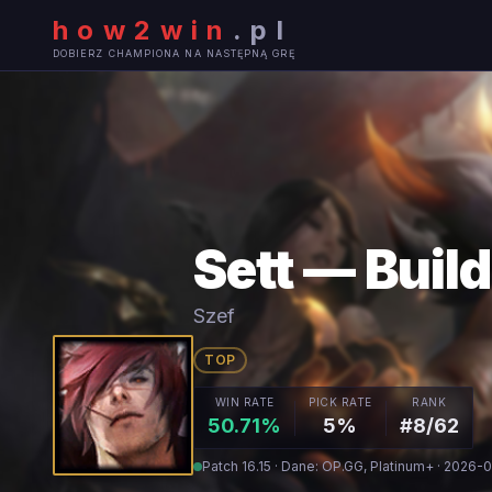
how2win
.
pl
DOBIERZ CHAMPIONA NA NASTĘPNĄ GRĘ
Sett — Build
Szef
TOP
WIN RATE
PICK RATE
RANK
50.71%
5%
#8/62
Patch 16.15 · Dane: OP.GG, Platinum+ · 2026-