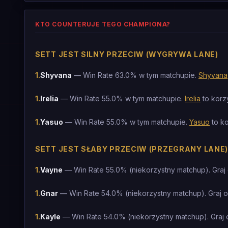
KTO COUNTERUJE TEGO CHAMPIONA?
SETT JEST SILNY PRZECIW (WYGRYWA LANE)
1
.
Shyvana
— Win Rate 63.0% w tym matchupie.
Shyvana
1
.
Irelia
— Win Rate 55.0% w tym matchupie.
Irelia
to korz
1
.
Yasuo
— Win Rate 55.0% w tym matchupie.
Yasuo
to ko
SETT JEST SŁABY PRZECIW (PRZEGRANY LANE)
1
.
Vayne
— Win Rate 55.0% (niekorzystny matchup). Graj
1
.
Gnar
— Win Rate 54.0% (niekorzystny matchup). Graj 
1
.
Kayle
— Win Rate 54.0% (niekorzystny matchup). Graj 