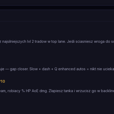
z najsilniejszych lvl 2 tradow w top lane. Jeśli sciasniesz wroga do 
uje — gap closer. Slow + dash + Q enhanced autos = nikt nie ucieka
/10
eam, robiacy % HP AoE dmg. Zlapiesz tanka i wrzucisz go w backlin