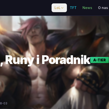
LoL
TFT
News
O nas
, Runy i Poradnik
A
-TIER
08-03