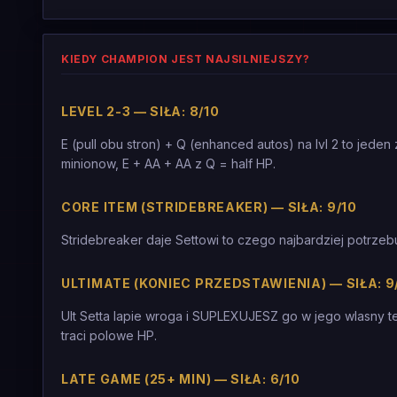
KIEDY CHAMPION JEST NAJSILNIEJSZY?
LEVEL 2-3 — SIŁA: 8/10
E (pull obu stron) + Q (enhanced autos) na lvl 2 to jeden 
minionow, E + AA + AA z Q = half HP.
CORE ITEM (STRIDEBREAKER) — SIŁA: 9/10
Stridebreaker daje Settowi to czego najbardziej potrzeb
ULTIMATE (KONIEC PRZEDSTAWIENIA) — SIŁA: 9
Ult Setta lapie wroga i SUPLEXUJESZ go w jego wlasny t
traci polowe HP.
LATE GAME (25+ MIN) — SIŁA: 6/10