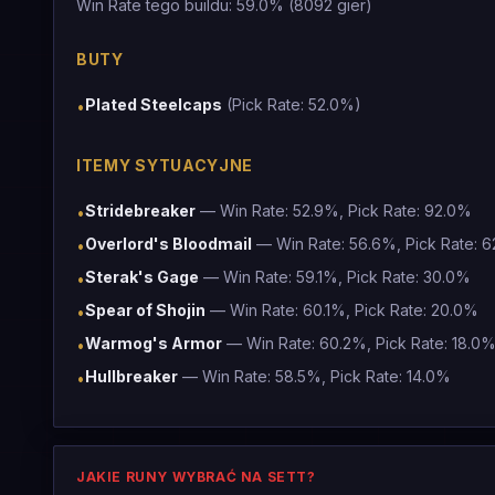
Win Rate tego buildu: 59.0% (8092 gier)
BUTY
Plated Steelcaps
(Pick Rate: 52.0%)
•
ITEMY SYTUACYJNE
Stridebreaker
— Win Rate: 52.9%, Pick Rate: 92.0%
•
Overlord's Bloodmail
— Win Rate: 56.6%, Pick Rate: 
•
Sterak's Gage
— Win Rate: 59.1%, Pick Rate: 30.0%
•
Spear of Shojin
— Win Rate: 60.1%, Pick Rate: 20.0%
•
Warmog's Armor
— Win Rate: 60.2%, Pick Rate: 18.0
•
Hullbreaker
— Win Rate: 58.5%, Pick Rate: 14.0%
•
JAKIE RUNY WYBRAĆ NA SETT?