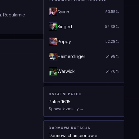
Quinn
53.55
%
. Regularnie
Singed
52.38
%
Poppy
52.28
%
Heimerdinger
51.98
%
Warwick
51.76
%
OSTATNI PATCH
Patch
16.15
Sprawdź zmiany
→
DARMOWA ROTACJA
Darmowi championowie