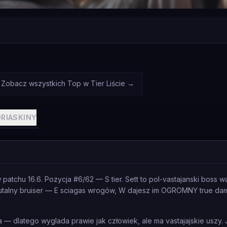
 Zobacz wszystkich Top w Tier Liście
→
RIA
SKINY
tchu 16.6. Pozycja #6/62 — S tier. Sett to pol-vastajanski boss walki
brutalny bruiser — E sciagas wrogów, W dajesz im OGROMNY true dam
a — dlatego wyglada prawie jak człowiek, ale ma vastajajskie uszy.