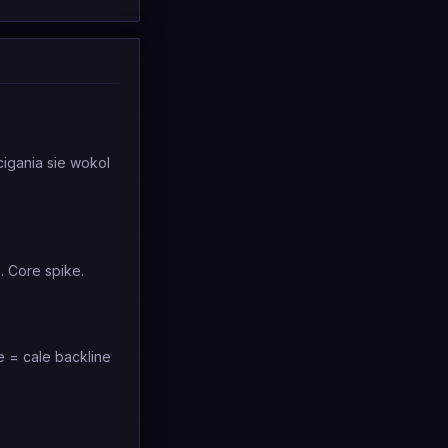
scigania sie wokol
. Core spike.
e = cale backline