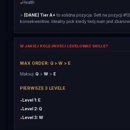
Health
•
>
[DANE]
Tier A+
to solidna pozycja. Sett na pozycji #13
konsekwentnie. Idealny pick kiedy twój main jest zbanow
W JAKIEJ KOLEJNOŚCI LEVELOWAĆ SKILLE?
MAX ORDER: Q > W > E
Maksuj:
Q
>
W
>
E
PIERWSZE 3 LEVELE
Level 1: E
•
Level 2: Q
•
Level 3: W
•