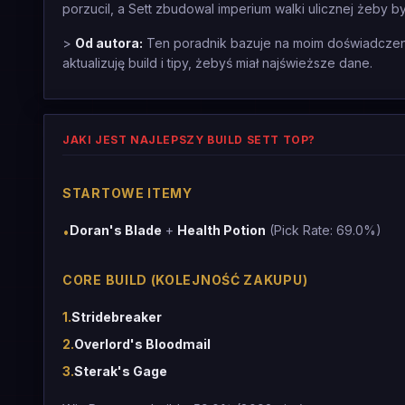
porzucil, a Sett zbudowal imperium walki ulicznej żeby być
>
Od autora:
Ten poradnik bazuje na moim doświadczeniu
aktualizuję build i tipy, żebyś miał najświeższe dane.
JAKI JEST NAJLEPSZY BUILD SETT TOP?
STARTOWE ITEMY
Doran's Blade
+
Health Potion
(Pick Rate: 69.0%)
•
CORE BUILD (KOLEJNOŚĆ ZAKUPU)
1
.
Stridebreaker
2
.
Overlord's Bloodmail
3
.
Sterak's Gage