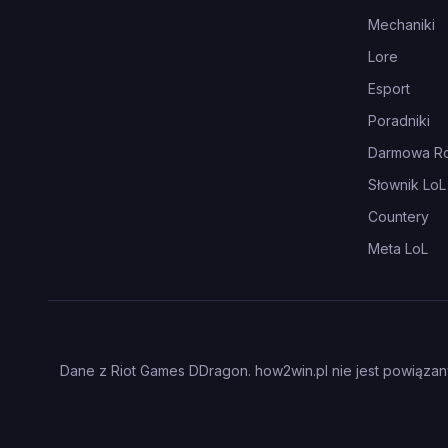
Mechaniki
Lore
Esport
Poradniki
Darmowa Ro
Słownik LoL
Countery
Meta LoL
Dane z Riot Games DDragon. how2win.pl nie jest powiązany