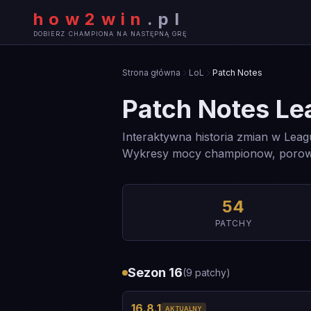
how2win
.
pl
DOBIERZ CHAMPIONA NA NASTĘPNĄ GRĘ
Strona główna
LoL
Patch Notes
Patch Notes Le
Interaktywna historia zmian w Lea
Wykresy mocy championow, porownan
54
PATCHY
Sezon 16
(
9
patchy
)
16.8.1
AKTUALNY