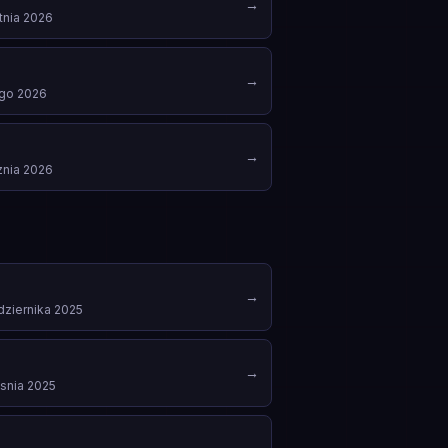
→
tnia 2026
→
ego 2026
→
znia 2026
→
dziernika 2025
→
snia 2025