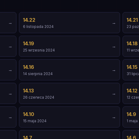
14.22
14.21
→
→
6 listopada 2024
23 paz
14.19
14.18
→
→
25 wrzesnia 2024
11 wrz
14.16
14.15
→
→
14 sierpnia 2024
31 lip
14.13
14.12
→
→
26 czerwca 2024
12 cze
14.10
14.9
→
→
15 maja 2024
1 maja
14.7
14.6