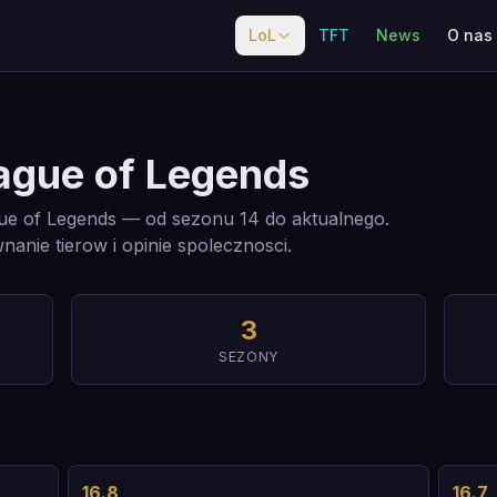
LoL
TFT
News
O nas
ague of Legends
gue of Legends — od sezonu 14 do aktualnego.
ie tierow i opinie spolecznosci.
3
SEZONY
16.8
16.7