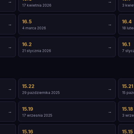
→
→
17 kwietnia 2026
3 kwie
16.5
16.4
→
→
4 marca 2026
18 lut
16.2
16.1
→
→
21 stycznia 2026
7 styc
15.22
15.21
→
→
29 pazdziernika 2025
15 paz
15.19
15.18
→
→
17 wrzesnia 2025
3 wrze
15.16
15.15