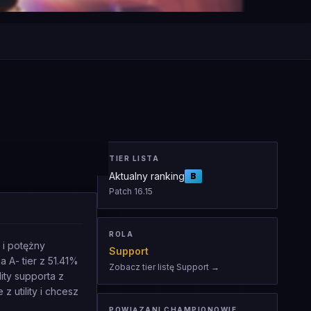
TIER LISTA
Aktualny ranking
B
Patch
16.15
ROLA
d i potężny
Support
 A- tier z 51.41%
Zobacz tier listę Support
→
ity supporta z
 utility i chcesz
POWIĄZANI CHAMPIONOWIE