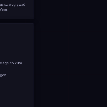
 musisz wygrywać
e'em.
amage co kilka
egen