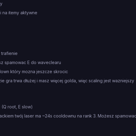
ty
i na itemy aktywne
trafienie
isz spamowac E do waveclearu
down który mozna jeszcze skrocic
e gra trwa dłużej i masz więcej golda, więc scaling jest wazniejszy
(Q root, E slow)
tackiem twój laser ma ~24s cooldownu na rank 3. Możesz spamowa