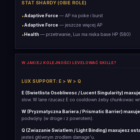
STAT SHARDY (OBIE ROLE)
Adaptive Force
— AP na poke i burst
•
Adaptive Force
— jeszcze więcej AP
•
Health
— przetrwanie, Lux ma niska base HP (580)
•
W JAKIEJ KOLEJNOŚCI LEVELOWAĆ SKILLE?
LUX SUPPORT: E > W > Q
E (Swietlista Osobliwosc / Lucent Singularity) maxuj
slow. W lane rzucasz E co cooldown żeby chunkowac wr
W (Pryzmatyczna Bariera / Prismatic Barrier) maxuje
podwójny (w droge i z powrotem).
Q (Zwiazanie Swiatlem / Light Binding) maxujesz ost
jesteś głównym zrodlem damage'u.