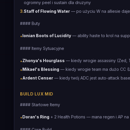
ogromny peel i sustain dla druzyny
3
.
Staff of Flowing Water
— po użyciu W na alliesie daje
#### Buty
Ionian Boots of Lucidity
— ability haste to krol na sup
•
#### Itemy Sytuacyjne
Zhonya's Hourglass
— kiedy wrogie assassiny (Zed, T
•
Mikael's Blessing
— kiedy wrogie team ma dużo CC (Le
•
Ardent Censer
— kiedy twój ADC jest auto-attack bas
•
BUILD LUX MID
#### Startowe Itemy
Doran's Ring
+ 2 Health Potions — mana regen i AP na 
•
#### Core Build