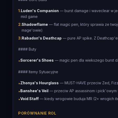
1
.
Luden's Companion
— burst damage i waveclear w je
mid game
2
.
Shadowflame
— flat magic pen, który sprawia ze two
mage'owie)
3
.
Rabadon's Deathcap
— pure AP spike. Z Deathcap'e
#### Buty
Sorcerer's Shoes
— magic pen dla wiekszego burst 
•
#### Itemy Sytuacyjne
Zhonya's Hourglass
— MUST-HAVE przeciw Zed, Fizz, 
•
Banshee's Veil
— przeciw AP assassinom i pick'owym 
•
Void Staff
— kiedy wrogowie buduja MR (2+ wrogich ite
•
PORÓWNANIE ROL