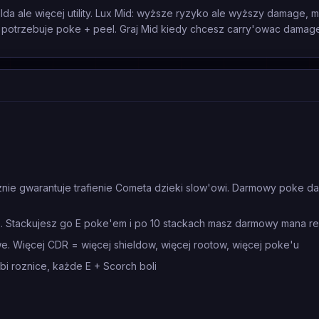
lda ale więcej utility. Lux Mid: wyższe ryzyko ale wyższy damage,
am potrzebuje poke + peel. Graj Mid kiedy chcesz carry'owac damag
znie gwarantuje trafienie Cometa dzieki slow'owi. Darmowy poke d
. Stackujesz go E poke'em i po 10 stackach masz darmowy mana r
we. Więcej CDR = więcej shieldow, więcej rootow, więcej poke'u
 roznice, każde E + Scorch boli