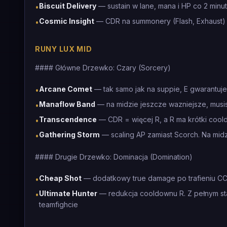
Biscuit Delivery
— sustain w lane, mana i HP co 2 minu
•
Cosmic Insight
— CDR na summonery (Flash, Exhaust) 
•
RUNY LUX MID
#### Główne Drzewko: Czary (Sorcery)
Arcane Comet
— tak samo jak na suppie, E gwarantuje 
•
Manaflow Band
— na midzie jeszcze wazniejsze, mus
•
Transcendence
— CDR = więcej R, a R ma krótki cool
•
Gathering Storm
— scaling AP zamiast Scorch. Na midzi
•
#### Drugie Drzewko: Dominacja (Domination)
Cheap Shot
— dodatkowy true damage po trafieniu CC 
•
Ultimate Hunter
— redukcja cooldownu R. Z pełnym s
•
teamfighcie