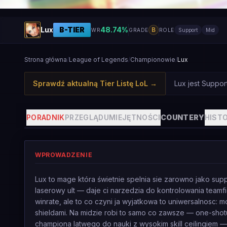
Lux
B
-TIER
48.74
%
B
WR
GRADE
ROLE
Support
Mid
Strona główna
/
League of Legends
/
Championowie
/
Lux
Sprawdź aktualną Tier Listę LoL
→
Lux jest Suppor
PORADNIK
PRZEGLĄD
UMIEJĘTNOŚCI
COUNTERY
HISTO
WPROWADZENIE
Lux to mage która świetnie spelnia sie zarowno jako support
laserowy ult — daje ci narzedzia do kontrolowania teamfi
winrate, ale to co czyni ja wyjatkowa to uniwersalnosc: 
shieldami. Na midzie robi to samo co zawsze — one-shotuj
championa latwego do nauki z wysokim skill ceilingiem — L