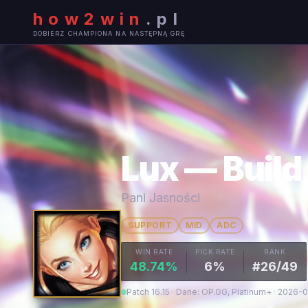
how2win
.
pl
DOBIERZ CHAMPIONA NA NASTĘPNĄ GRĘ
Lux — Build
Pani Jasności
SUPPORT
MID
ADC
WIN RATE
PICK RATE
RANK
48.74%
6%
#26/49
Patch 16.15 · Dane: OP.GG, Platinum+ · 2026-