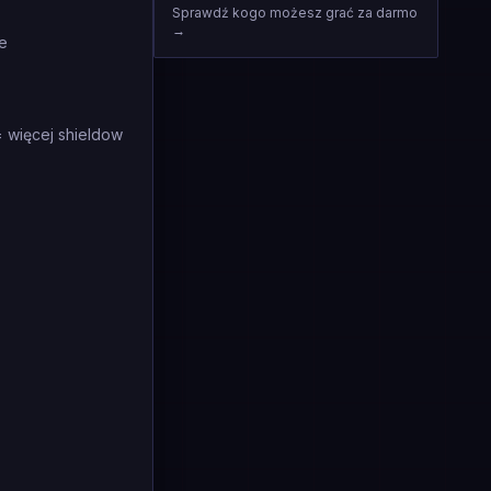
Sprawdź kogo możesz grać za darmo
→
ie
= więcej shieldow