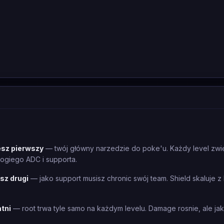
esz pierwszy
— twój główny narzedzie do poke'u. Każdy level zwi
ogiego ADC i supporta.
sz drugi
— jako support musisz chronic swój team. Shield skaluje z l
atni
— root trwa tyle samo na każdym levelu. Damage rosnie, ale jak