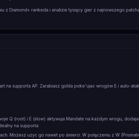
 z Diamond+ rankeda i analizie tysięcy gier z najnowszego patcha
art na supporta AP. Zarabiasz golda poke'ujac wrogów E i auto-at
woje Q (root) i E (slow) aktywuja Mandate na każdym wrogu, dodaja
idealny na supporta
ch. Możesz uzyc go nawet po śmierci. W połączeniu z W (Prismatic 