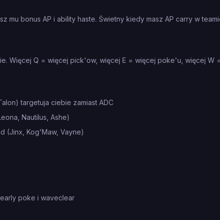
sz mu bonus AP i ability haste. Świetny kiedy masz AP carry w team
pie. Więcej Q = więcej pick'ow, więcej E = więcej poke'u, więcej W 
alon) targetuja ciebie zamiast ADC
ona, Nautilus, Ashe)
ed (Jinx, Kog'Maw, Vayne)
early poke i waveclear