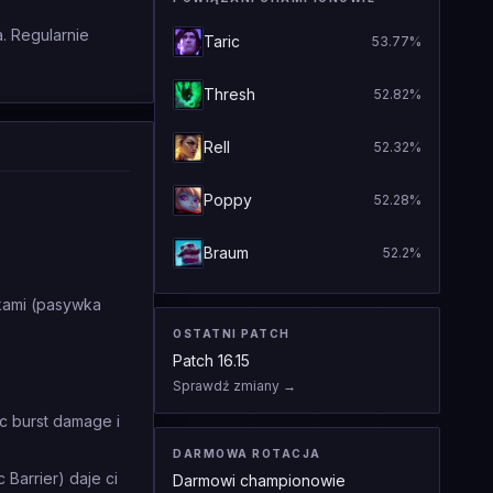
. Regularnie
Taric
53.77
%
Thresh
52.82
%
Rell
52.32
%
Poppy
52.28
%
Braum
52.2
%
akami (pasywka
OSTATNI PATCH
Patch
16.15
Sprawdź zmiany
→
c burst damage i
DARMOWA ROTACJA
Barrier) daje ci
Darmowi championowie