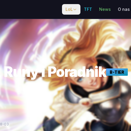
LoL
TFT
News
O nas
, Runy i Poradnik
B
-TIER
08-03