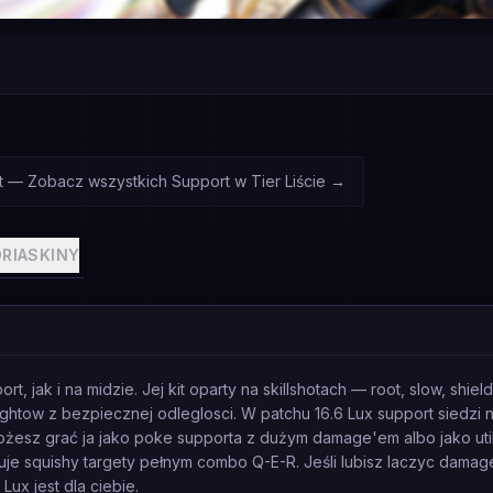
t — Zobacz wszystkich Support w Tier Liście
→
RIA
SKINY
, jak i na midzie. Jej kit oparty na skillshotach — root, slow, shiel
ghtow z bezpiecznej odleglosci. W patchu 16.6 Lux support siedzi na
możesz grać ja jako poke supporta z dużym damage'em albo jako util
e squishy targety pełnym combo Q-E-R. Jeśli lubisz laczyc damage z
ux jest dla ciebie.