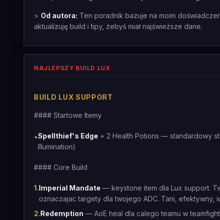
>
Od autora:
Ten poradnik bazuje na moim doświadczeniu
aktualizuję build i tipy, żebyś miał najświeższe dane.
NAJLEPSZY BUILD LUX
BUILD LUX SUPPORT
#### Startowe Itemy
Spellthief's Edge
+ 2 Health Potions — standardowy st
•
Illumination)
#### Core Build
1
.
Imperial Mandate
— keystone item dla Lux support. T
oznaczajac targety dla twojego ADC. Tani, efektywny, 
2
.
Redemption
— AoE heal dla calego teamu w teamfighta