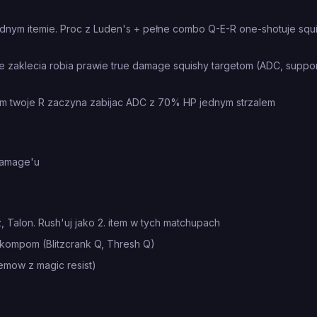
dnym itemie. Proc z Luden's + pełne combo Q-E-R one-shotuje squi
je zaklecia robia prawie true damage squishy targetom (ADC, suppor
m twoje R zaczyna zabijac ADC z 70% HP jednym strzalem
damage'u
Talon. Rush'uj jako 2. item w tych matchupach
kompom (Blitzcrank Q, Thresh Q)
mow z magic resist)