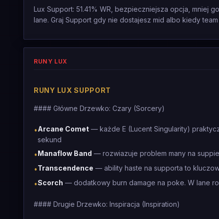
Lux Support: 51.41% WR, bezpieczniejsza opcja, mniej go
lane. Graj Support gdy nie dostajesz mid albo kiedy te
RUNY LUX
RUNY LUX SUPPORT
#### Główne Drzewko: Czary (Sorcery)
Arcane Comet
— każde E (Lucent Singularity) praktyc
•
sekund
Manaflow Band
— rozwiazuje problem many na suppie
•
Transcendence
— ability haste na supporta to kluczo
•
Scorch
— dodatkowy burn damage na poke. W lane robi
•
#### Drugie Drzewko: Inspiracja (Inspiration)