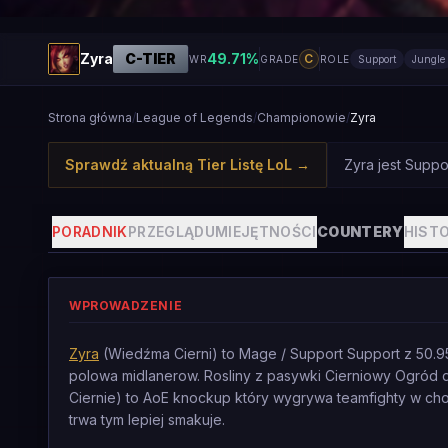
Zyra
C
-TIER
49.71
%
C
WR
GRADE
ROLE
Support
Jungle
Strona główna
/
League of Legends
/
Championowie
/
Zyra
Sprawdź aktualną Tier Listę LoL
→
Zyra jest Suppo
PORADNIK
PRZEGLĄD
UMIEJĘTNOŚCI
COUNTERY
HISTO
WPROWADZENIE
Zyra
(Wiedźma Cierni) to Mage / Support Support z 50.9
polowa midlanerow. Rosliny z pasywki Cierniowy Ogród d
Ciernie) to AoE knockup który wygrywa teamfighty w chok
trwa tym lepiej smakuje.