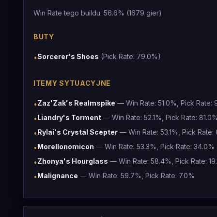
Win Rate tego buildu: 56.6% (1679 gier)
BUTY
Sorcerer's Shoes
(Pick Rate: 79.0%)
•
ITEMY SYTUACYJNE
Zaz'Zak's Realmspike
— Win Rate: 51.0%, Pick Rate:
•
Liandry's Torment
— Win Rate: 52.1%, Pick Rate: 81.0
•
Rylai's Crystal Scepter
— Win Rate: 53.1%, Pick Rate:
•
Morellonomicon
— Win Rate: 53.3%, Pick Rate: 34.0%
•
Zhonya's Hourglass
— Win Rate: 58.4%, Pick Rate: 1
•
Malignance
— Win Rate: 59.7%, Pick Rate: 7.0%
•