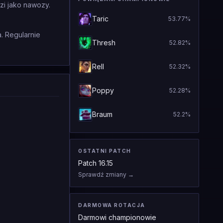
zi jako nawozy.
Taric
53.77
%
. Regularnie
Thresh
52.82
%
Rell
52.32
%
Poppy
52.28
%
Braum
52.2
%
OSTATNI PATCH
Patch
16.15
Sprawdź zmiany
→
DARMOWA ROTACJA
Darmowi championowie