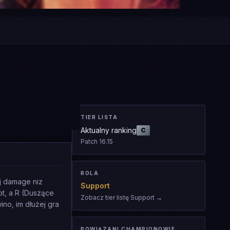
TIER LISTA
Aktualny ranking
C
Patch
16.15
ROLA
j damage niz
Support
ot, a R (Duszące
Zobacz tier listę Support
→
no, im dłużej gra
POWIĄZANI CHAMPIONOWIE