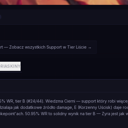
rt — Zobacz wszystkich Support w Tier Liście
→
RIA
SKINY
5% WR, tier B (#24/44). Wiedzma Cierni — support który robi więce
zialaja jak dodatkowe źródło damage, E (Korzenny Uścisk) daje ro
epoint'ach. 50.95% WR to solidny wynik na tier B — Zyra jest jak wi