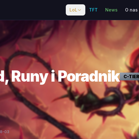
LoL
TFT
News
O nas
d, Runy i Poradnik
C
-TIE
08-03