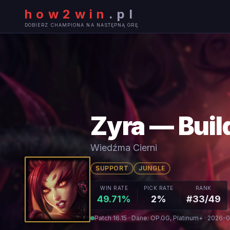
how2win
.
pl
DOBIERZ CHAMPIONA NA NASTĘPNĄ GRĘ
Zyra — Buil
Wiedźma Cierni
SUPPORT
JUNGLE
WIN RATE
PICK RATE
RANK
49.71%
2%
#33/49
Patch 16.15 · Dane: OP.GG, Platinum+ · 2026-