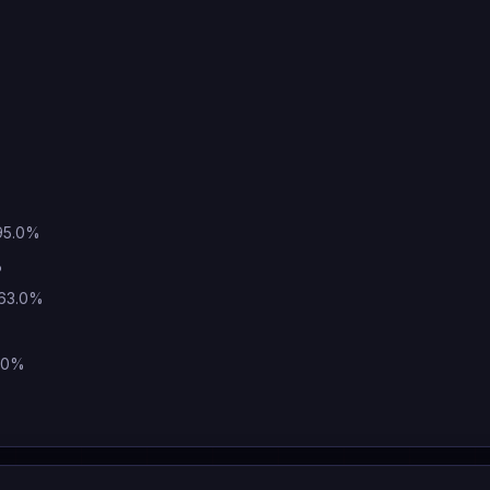
 95.0%
%
 63.0%
9.0%