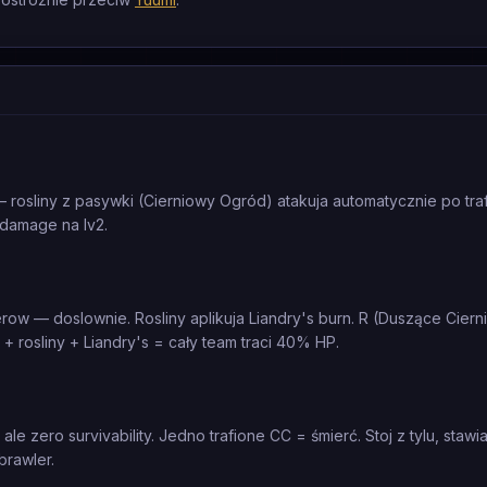
 rosliny z pasywki (Cierniowy Ogród) atakuja automatycznie po traf
 damage na lv2.
row — doslownie. Rosliny aplikuja Liandry's burn. R (Duszące Ciern
+ rosliny + Liandry's = cały team traci 40% HP.
zero survivability. Jedno trafione CC = śmierć. Stoj z tylu, stawiaj
brawler.