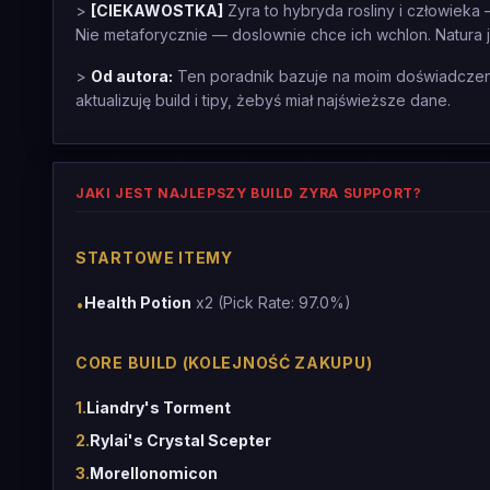
>
[CIEKAWOSTKA]
Zyra to hybryda rosliny i człowieka
Nie metaforycznie — doslownie chce ich wchlon. Natura j
>
Od autora:
Ten poradnik bazuje na moim doświadczeniu
aktualizuję build i tipy, żebyś miał najświeższe dane.
JAKI JEST NAJLEPSZY BUILD ZYRA SUPPORT?
STARTOWE ITEMY
Health Potion
x2 (Pick Rate: 97.0%)
•
CORE BUILD (KOLEJNOŚĆ ZAKUPU)
1
.
Liandry's Torment
2
.
Rylai's Crystal Scepter
3
.
Morellonomicon