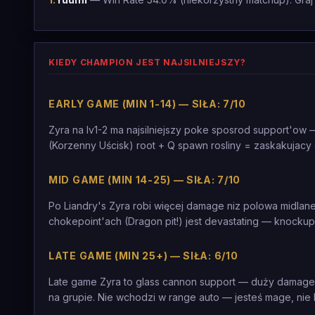
KIEDY CHAMPION JEST NAJSILNIEJSZY?
EARLY GAME (MIN 1-14) — SIŁA: 7/10
Zyra na lv1-2 ma najsilniejszy poke sposrod support'ow —
(Korzenny Uścisk) root + Q spawn rosliny = zaskakujacy
MID GAME (MIN 14-25) — SIŁA: 7/10
Po Liandry's Zyra robi więcej damage niz polowa midlane
chokepoint'ach (Dragon pit!) jest devastating — knockup 
LATE GAME (MIN 25+) — SIŁA: 6/10
Late game Zyra to glass cannon support — duży damage ale 
na grupie. Nie wchodzi w range auto — jesteś mage, nie 