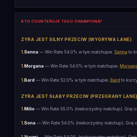
KTO COUNTERUJE TEGO CHAMPIONA?
ZYRA JEST SILNY PRZECIW (WYGRYWA LANE)
1
.
Senna
— Win Rate 54.0% w tym matchupie.
Senna
to k
1
.
Morgana
— Win Rate 54.0% w tym matchupie.
Morgan
1
.
Bard
— Win Rate 52.0% w tym matchupie.
Bard
to korz
ZYRA JEST SŁABY PRZECIW (PRZEGRANY LANE
1
.
Milio
— Win Rate 55.0% (niekorzystny matchup). Graj o
1
.
Sona
— Win Rate 54.0% (niekorzystny matchup). Graj 
1
.
Yuumi
— Win Rate 54.0% (niekorzystny matchup). Graj