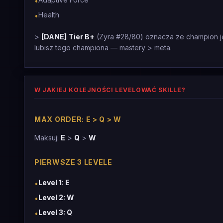
•
Health
•
>
[DANE]
Tier B+
(Zyra #28/80) oznacza ze champion jest
lubisz tego championa — mastery > meta.
W JAKIEJ KOLEJNOŚCI LEVELOWAĆ SKILLE?
MAX ORDER: E > Q > W
Maksuj:
E
>
Q
>
W
PIERWSZE 3 LEVELE
Level 1: E
•
Level 2: W
•
Level 3: Q
•