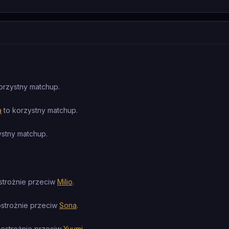
orzystny matchup.
a
to korzystny matchup.
ystny matchup.
)
strożnie przeciw
Milio
.
ostrożnie przeciw
Sona
.
 ostrożnie przeciw
Yuumi
.