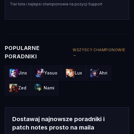
Tier lista i najlepsi championowie na pozycji Support
POPULARNE
WSZYSCY CHAMPIONOWIE
→
PORADNIKI
Jinx
Yasuo
Lux
Ahri
Zed
Nami
Dostawaj najnowsze poradniki i
patch notes prosto na maila