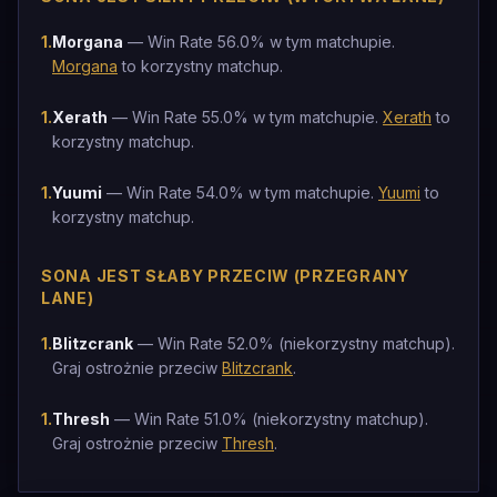
1
.
Morgana
— Win Rate 56.0% w tym matchupie.
Morgana
to korzystny matchup.
1
.
Xerath
— Win Rate 55.0% w tym matchupie.
Xerath
to
korzystny matchup.
1
.
Yuumi
— Win Rate 54.0% w tym matchupie.
Yuumi
to
korzystny matchup.
SONA JEST SŁABY PRZECIW (PRZEGRANY
LANE)
1
.
Blitzcrank
— Win Rate 52.0% (niekorzystny matchup).
Graj ostrożnie przeciw
Blitzcrank
.
1
.
Thresh
— Win Rate 51.0% (niekorzystny matchup).
Graj ostrożnie przeciw
Thresh
.