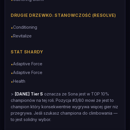
DRUGIE DRZEWKO: STANOWCZOŚĆ (RESOLVE)
Conditioning
•
Revitalize
•
STAT SHARDY
Adaptive Force
•
Adaptive Force
•
Health
•
>
[DANE]
Tier S
oznacza ze Sona jest w TOP 10%
championów na tej roli. Pozycja #3/80 mowi ze jest to
champion który konsekwentnie wygrywa więcej gier niz
przegrywa. Jeśli szukasz championa do climbowania —
to jest solidny wybor.