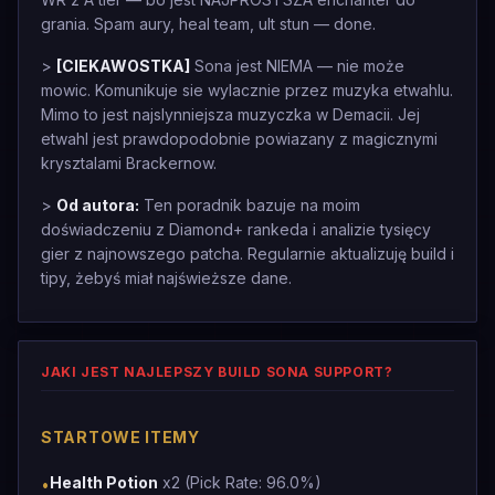
grania. Spam aury, heal team, ult stun — done.
>
[CIEKAWOSTKA]
Sona jest NIEMA — nie może
mowic. Komunikuje sie wylacznie przez muzyka etwahlu.
Mimo to jest najslynniejsza muzyczka w Demacii. Jej
etwahl jest prawdopodobnie powiazany z magicznymi
krysztalami Brackernow.
>
Od autora:
Ten poradnik bazuje na moim
doświadczeniu z Diamond+ rankeda i analizie tysięcy
gier z najnowszego patcha. Regularnie aktualizuję build i
tipy, żebyś miał najświeższe dane.
JAKI JEST NAJLEPSZY BUILD SONA SUPPORT?
STARTOWE ITEMY
Health Potion
x2 (Pick Rate: 96.0%)
•