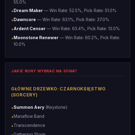
55.0%
Dream Maker
— Win Rate: 52.5%, Pick Rate: 51.0%
•
Dawncore
— Win Rate: 63.1%, Pick Rate: 37.0%
•
Ardent Censer
— Win Rate: 63.4%, Pick Rate: 13.0%
•
Moonstone Renewer
— Win Rate: 60.2%, Pick Rate:
•
10.0%
JAKIE RUNY WYBRAĆ NA SONA?
GŁÓWNE DRZEWKO: CZARNOKSIĘSTWO
(SORCERY)
Summon Aery
(Keystone)
•
Manaflow Band
•
Transcendence
•
Gathering Storm
•