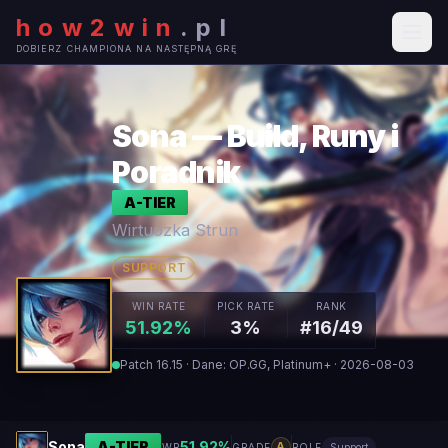
how2win
.
pl
DOBIERZ CHAMPIONA NA NASTĘPNĄ GRĘ
Sona — Build, Runy i
Poradnik
A
-TIER
Wirtuozka Strun
SUPPORT
WIN RATE
PICK RATE
RANK
51.92%
3%
#16/49
Patch 16.15 · Dane: OP.GG, Platinum+ · 2026-08-03
Sona
A
-TIER
51.92
%
A
WR
GRADE
ROLE
Support