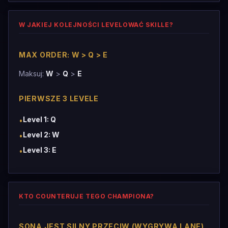
W JAKIEJ KOLEJNOŚCI LEVELOWAĆ SKILLE?
MAX ORDER: W > Q > E
Maksuj:
W
>
Q
>
E
PIERWSZE 3 LEVELE
Level 1: Q
•
Level 2: W
•
Level 3: E
•
KTO COUNTERUJE TEGO CHAMPIONA?
SONA JEST SILNY PRZECIW (WYGRYWA LANE)