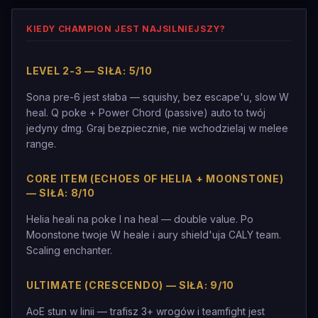
KIEDY CHAMPION JEST NAJSILNIEJSZY?
LEVEL 2-3 — SIŁA: 5/10
Sona pre-6 jest słaba — squishy, bez escape'u, slow W
heal. Q poke + Power Chord (passive) auto to twój
jedyny dmg. Graj bezpiecznie, nie wchodzielaj w melee
range.
CORE ITEM (ECHOES OF HELIA + MOONSTONE)
— SIŁA: 8/10
Helia heali na poke I na heal — double value. Po
Moonstone twoje W heale i aury shield'uja CALY team.
Scaling enchanter.
ULTIMATE (CRESCENDO) — SIŁA: 9/10
AoE stun w linii — trafisz 3+ wrogów i teamfight jest