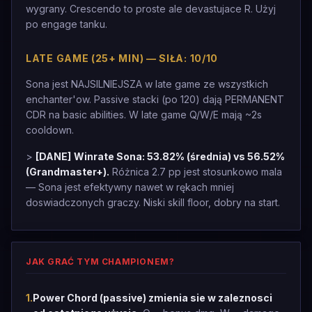
wygrany. Crescendo to proste ale devastujace R. Użyj
po engage tanku.
LATE GAME (25+ MIN) — SIŁA: 10/10
Sona jest NAJSILNIEJSZA w late game ze wszystkich
enchanter'ow. Passive stacki (po 120) dają PERMANENT
CDR na basic abilities. W late game Q/W/E mają ~2s
cooldown.
>
[DANE]
Winrate Sona: 53.82% (średnia) vs 56.52%
(Grandmaster+).
Różnica 2.7 pp jest stosunkowo mala
— Sona jest efektywny nawet w rękach mniej
doswiadczonych graczy. Niski skill floor, dobry na start.
JAK GRAĆ TYM CHAMPIONEM?
1
.
Power Chord (passive) zmienia sie w zaleznosci