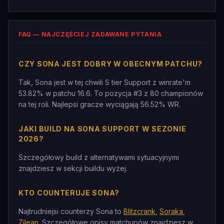
FAQ — NAJCZĘŚCIEJ ZADAWANE PYTANIA
CZY SONA JEST DOBRY W OBECNYM PATCHU?
Tak, Sona jest w tej chwili S tier Support z winrate'm
53.82% w patchu 16.6. To pozycja #3 z 80 championów
na tej roli. Najlepsi gracze wyciągają 56.52% WR.
JAKI BUILD NA SONA SUPPORT W SEZONIE
2026?
Szczegółowy build z alternatywami sytuacyjnymi
znajdziesz w sekcji buildu wyżej.
KTO COUNTERUJE SONA?
Najtrudniejsi counterzy Sona to
Blitzcrank
,
Soraka
,
Zilean
. Szczegółowe opisy matchupów znajdziesz w