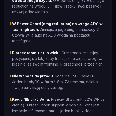
od ostatniego użycia.
Q = bonus dmg, W = damage
reduction na wrogu, E = slow. Trackuj swój passive i
używaj odpowiednio.
1
.
W Power Chord (dmg reduction) na wroga ADC w
teamfightach.
Zmniejsza jego dmg o znaczacy %.
Używaj W -> auto na ADC wroga na początku
teamfightu.
1
.
R przez team = stun wielu.
Crescendo jest linijny —
pozycjonuj sie tak, żeby trafic jak najwięcej wrogów.
Idealnie: za swoim frontline, R przechodzi przez nich.
1
.
Nie wchodz do przodu.
Sona ma ~500 base HP.
Jeden hook/CC = śmierć. Stoj ZA teamem, daleko.
Twoje aury mają duży zasieg.
1
.
Kiedy NIE grać Sona:
Przeciw Blitzcrank (52% WR vs
ciebie), Thresh i hook support'y ogolnie. Sona jest
immobile z 0 escape'ami — jeden hook = dead.