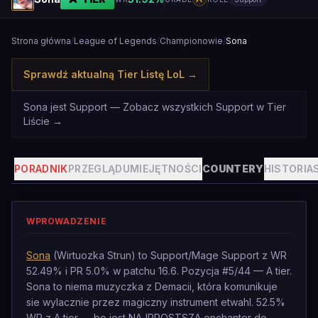
Strona główna
/
League of Legends
/
Championowie
/
Sona
Sprawdź aktualną Tier Listę LoL
→
Sona jest Support — Zobacz wszystkich Support w Tier
Liście
→
PORADNIK
PRZEGLĄD
UMIEJĘTNOŚCI
COUNTERY
HISTORIA
WPROWADZENIE
Sona
(Wirtuozka Strun) to Support/Mage Support z WR
52.49% i PR 5.0% w patchu 16.6. Pozycja #5/44 — A tier.
Sona to niema muzyczka z Demacii, która komunikuje
sie wylacznie przez magiczny instrument etwahl. 52.5%
WR z A tier — bo jest NAJPROSTSZA enchanter do