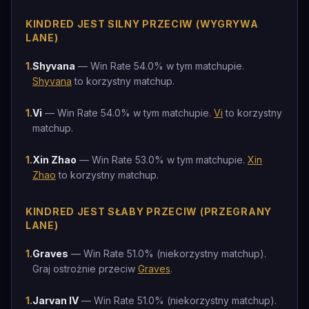
KINDRED JEST SILNY PRZECIW (WYGRYWA
LANE)
1
.
Shyvana
— Win Rate 54.0% w tym matchupie.
Shyvana
to korzystny matchup.
1
.
Vi
— Win Rate 54.0% w tym matchupie.
Vi
to korzystny
matchup.
1
.
Xin Zhao
— Win Rate 53.0% w tym matchupie.
Xin
Zhao
to korzystny matchup.
KINDRED JEST SŁABY PRZECIW (PRZEGRANY
LANE)
1
.
Graves
— Win Rate 51.0% (niekorzystny matchup).
Graj ostrożnie przeciw
Graves
.
1
.
Jarvan IV
— Win Rate 51.0% (niekorzystny matchup).