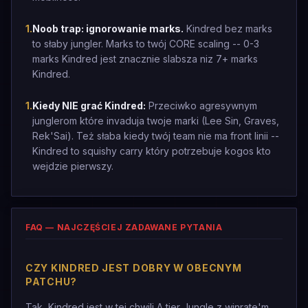
1
.
Noob trap: ignorowanie marks.
Kindred bez marks
to słaby jungler. Marks to twój CORE scaling -- 0-3
marks Kindred jest znacznie slabsza niz 7+ marks
Kindred.
1
.
Kiedy NIE grać Kindred:
Przeciwko agresywnym
junglerom które invaduja twoje marki (Lee Sin, Graves,
Rek'Sai). Też słaba kiedy twój team nie ma front linii --
Kindred to squishy carry który potrzebuje kogos kto
wejdzie pierwszy.
FAQ — NAJCZĘŚCIEJ ZADAWANE PYTANIA
CZY KINDRED JEST DOBRY W OBECNYM
PATCHU?
Tak, Kindred jest w tej chwili A tier Jungle z winrate'm