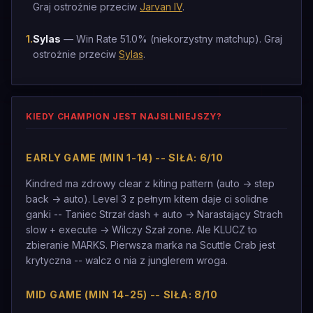
Graj ostrożnie przeciw
Jarvan IV
.
1
.
Sylas
— Win Rate 51.0% (niekorzystny matchup). Graj
ostrożnie przeciw
Sylas
.
KIEDY CHAMPION JEST NAJSILNIEJSZY?
EARLY GAME (MIN 1-14) -- SIŁA: 6/10
Kindred ma zdrowy clear z kiting pattern (auto -> step
back -> auto). Level 3 z pełnym kitem daje ci solidne
ganki -- Taniec Strzał dash + auto -> Narastający Strach
slow + execute -> Wilczy Szał zone. Ale KLUCZ to
zbieranie MARKS. Pierwsza marka na Scuttle Crab jest
krytyczna -- walcz o nia z junglerem wroga.
MID GAME (MIN 14-25) -- SIŁA: 8/10