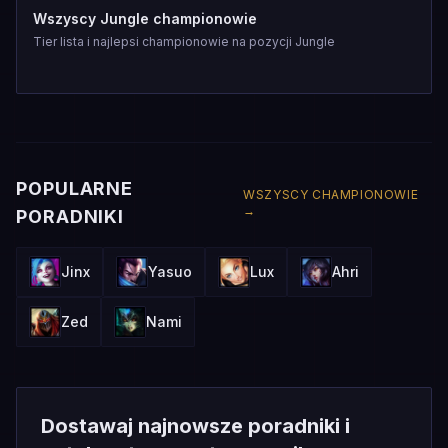
Wszyscy Jungle championowie
Tier lista i najlepsi championowie na pozycji Jungle
POPULARNE
WSZYSCY CHAMPIONOWIE
→
PORADNIKI
Jinx
Yasuo
Lux
Ahri
Zed
Nami
Dostawaj najnowsze poradniki i