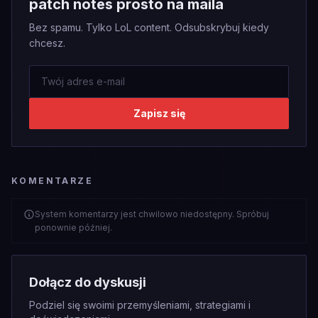
patch notes prosto na maila
Bez spamu. Tylko LoL content. Odsubskrybuj kiedy
chcesz.
Zapisz się
KOMENTARZE
System komentarzy jest chwilowo niedostępny. Spróbuj
ponownie później.
Dołącz do dyskusji
Podziel się swoimi przemyśleniami, strategiami i