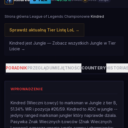
Strona główna
/
League of Legends
/
Championowie
/
Kindred
Sprawdź aktualną Tier Listę LoL
→
Kindred jest Jungle — Zobacz wszystkich Jungle w Tier
Liście
→
PORADNIK
PRZEGLĄD
UMIEJĘTNOŚCI
COUNTERY
HISTORIA
WPROWADZENIE
Kindred (Wieczni Łowcy) to marksman w Jungle z tier B,
51.34% WR i pozycja #26/59. Kindred to ADC w jungle --
jedyny ranged marksman jungler który naprawde dziala.
Pasywka Znak Wiecznych Łowców (Znak Wiecznych
Lowcow) oznacza wrogie jungle campy i championów -