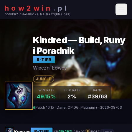
how2win
.
pl
DOBIERZ CHAMPIONA NA NASTĘPNĄ GRĘ
Kindred — Build, Runy
i Poradnik
B
-TIER
Wieczni Łowcy
JUNGLE
WIN RATE
PICK RATE
RANK
49.15%
2%
#39/63
Patch 16.15 · Dane: OP.GG, Platinum+ · 2026-08-03
Kindred
B
-TIER
49.15
%
B
WR
GRADE
ROLE
Jungle