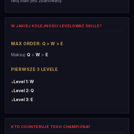
twój main jest zbanowany.
W JAKIEJ KOLEJNOŚCI LEVELOWAĆ SKILLE?
MAX ORDER: Q > W > E
Maksuj:
Q
>
W
>
E
PIERWSZE 3 LEVELE
Level 1: W
•
Level 2: Q
•
Level 3: E
•
KTO COUNTERUJE TEGO CHAMPIONA?