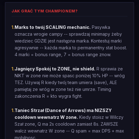
JAK GRAĆ TYM CHAMPIONEM?
1
.
Marks to twój SCALING mechanic.
Pasywka
oznacza wrogie campy -- sprawdzaj minimapy żeby
wiedziec GDZIE jest następna marka. Kontestuj marki
agresywnie -- każda marka to permanentny stat boost.
4 marki = bonus range, 7 = bonus range znow.
1
.
Jagnięcy Spokój to ZONE, nie shield.
R sprawia ze
NIKT w zone nie może spasc poniżej 10% HP -- wróg
TEZ. Używaj R kiedy twój team umiera (save), ALE
pamiętaj ze wróg w zone też nie umrze. Timing
zakonczenia R = kto wygra fight.
1
.
Taniec Strzał (Dance of Arrows) ma NIZSZY
cooldown wewnatrz W zone.
Kiedy stoisz w Wilczy
Szał zone, Q ma 2s cooldown zamiast 8s. ZAWSZE
walcz wewnatrz W zone -- Q spam = max DPS + max
mobilnosc.