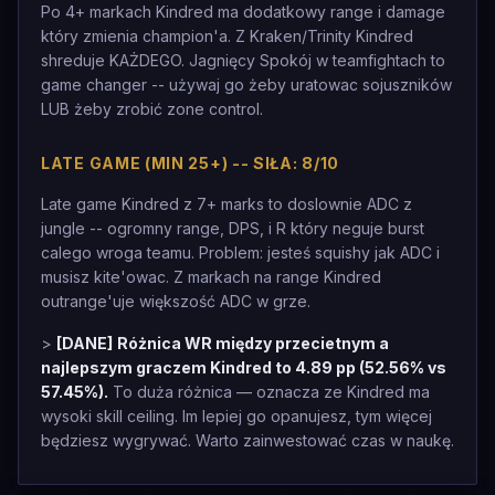
Po 4+ markach Kindred ma dodatkowy range i damage
który zmienia champion'a. Z Kraken/Trinity Kindred
shreduje KAŻDEGO. Jagnięcy Spokój w teamfightach to
game changer -- używaj go żeby uratowac sojuszników
LUB żeby zrobić zone control.
LATE GAME (MIN 25+) -- SIŁA: 8/10
Late game Kindred z 7+ marks to doslownie ADC z
jungle -- ogromny range, DPS, i R który neguje burst
calego wroga teamu. Problem: jesteś squishy jak ADC i
musisz kite'owac. Z markach na range Kindred
outrange'uje większość ADC w grze.
>
[DANE]
Różnica WR między przecietnym a
najlepszym graczem Kindred to 4.89 pp (52.56% vs
57.45%).
To duża różnica — oznacza ze Kindred ma
wysoki skill ceiling. Im lepiej go opanujesz, tym więcej
będziesz wygrywać. Warto zainwestować czas w naukę.