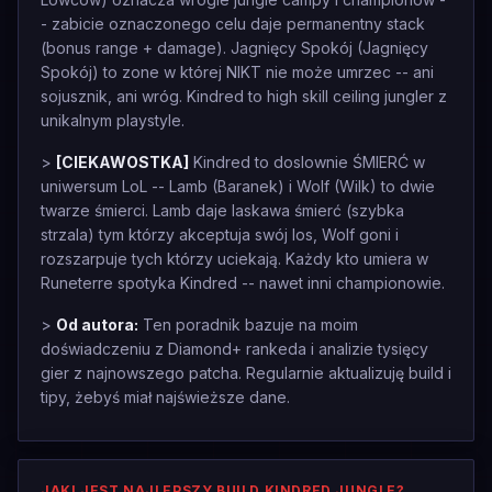
- zabicie oznaczonego celu daje permanentny stack
(bonus range + damage). Jagnięcy Spokój (Jagnięcy
Spokój) to zone w której NIKT nie może umrzec -- ani
sojusznik, ani wróg. Kindred to high skill ceiling jungler z
unikalnym playstyle.
>
[CIEKAWOSTKA]
Kindred to doslownie ŚMIERĆ w
uniwersum LoL -- Lamb (Baranek) i Wolf (Wilk) to dwie
twarze śmierci. Lamb daje laskawa śmierć (szybka
strzala) tym którzy akceptuja swój los, Wolf goni i
rozszarpuje tych którzy uciekają. Każdy kto umiera w
Runeterre spotyka Kindred -- nawet inni championowie.
>
Od autora:
Ten poradnik bazuje na moim
doświadczeniu z Diamond+ rankeda i analizie tysięcy
gier z najnowszego patcha. Regularnie aktualizuję build i
tipy, żebyś miał najświeższe dane.
JAKI JEST NAJLEPSZY BUILD KINDRED JUNGLE?