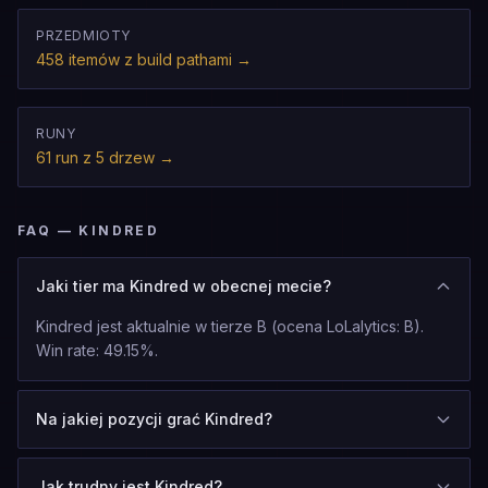
PRZEDMIOTY
458 itemów z build pathami
→
RUNY
61 run z 5 drzew
→
FAQ — KINDRED
Jaki tier ma Kindred w obecnej mecie?
Kindred jest aktualnie w tierze B (ocena LoLalytics: B).
Win rate: 49.15%.
Na jakiej pozycji grać Kindred?
Jak trudny jest Kindred?