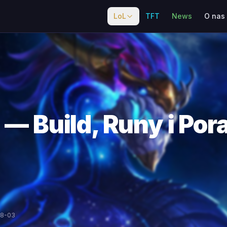
LoL
TFT
News
O nas
 — Build, Runy i Por
08-03