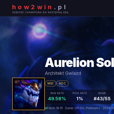
how2win
.
pl
DOBIERZ CHAMPIONA NA NASTĘPNĄ GRĘ
Aurelion Sol
Architekt Gwiazd
MID
ADC
WIN RATE
PICK RATE
RANK
49.58%
1%
#43/55
Patch 16.15 · Dane: OP.GG, Platinum+ · 2026-