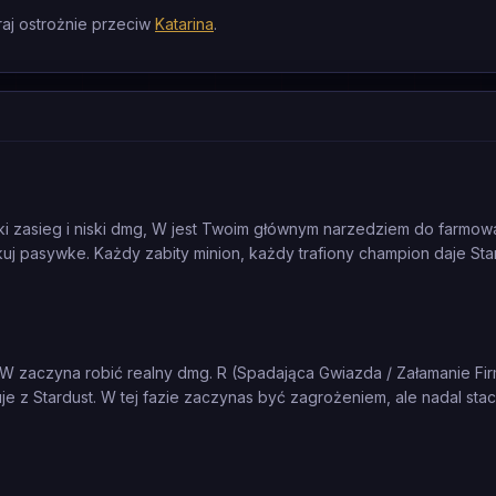
aj ostrożnie przeciw
Katarina
.
ótki zasieg i niski dmg, W jest Twoim głównym narzedziem do farmow
ackuj pasywke. Każdy zabity minion, każdy trafiony champion daje St
 W zaczyna robić realny dmg. R (Spadająca Gwiazda / Załamanie Fi
je z Stardust. W tej fazie zaczynas być zagrożeniem, ale nadal sta