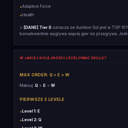
Adaptive Force
•
Health
•
>
[DANE]
Tier S
oznacza ze Aurelion Sol jest w TOP 10%
konsekwentnie wygrywa więcej gier niz przegrywa. Jeśli
W JAKIEJ KOLEJNOŚCI LEVELOWAĆ SKILLE?
MAX ORDER: Q > E > W
Maksuj:
Q
>
E
>
W
PIERWSZE 3 LEVELE
Level 1: E
•
Level 2: Q
•