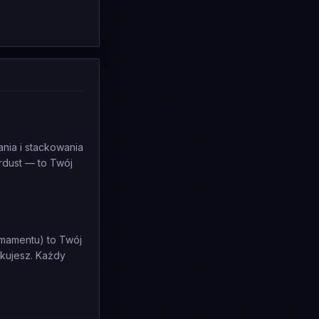
ania i stackowania
ardust — to Twój
rmamentu) to Twój
ckujesz. Każdy