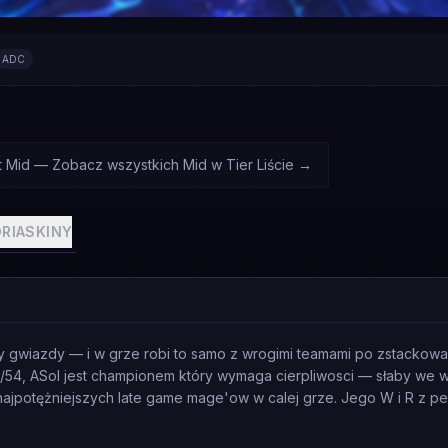
ADC
st Mid — Zobacz wszystkich Mid w Tier Liście
→
RIA
SKINY
 gwiazdy — i w grze robi to samo z wrogimi teamami po zstackowa
7/54, ASol jest championem który wymaga cierpliwosci — słaby we w
najpotężniejszych late game mage'ow w calej grze. Jego W i R z pe