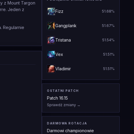
ty z Mount Targon
rre. Jeden z
Fizz
51.68
%
Gangplank
51.67
%
. Regularnie
Tristana
51.54
%
Vex
51.51
%
Vladimir
51.51
%
OSTATNI PATCH
Patch
16.15
Sprawdź zmiany
→
DARMOWA ROTACJA
Darmowi championowie