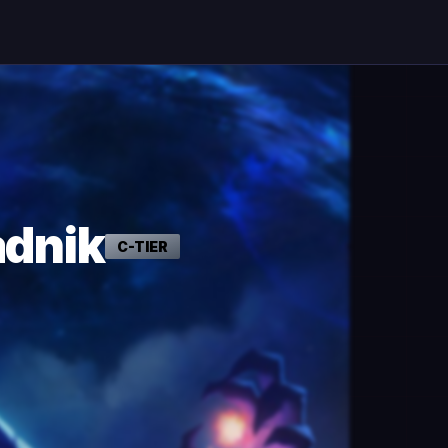
adnik
C
-TIER