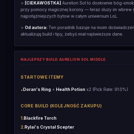
>
[CIEKAWOSTKA]
Aurelion Sol to dosłownie bóg-smok
przy pomocy magicznej korony — teraz sluzy im wbrew sw
najpotężniejszych bytow w całym uniwersum LoL.
>
Od autora:
Ten poradnik bazuje na moim doświadczeniu
aktualizuję build i tipy, żebyś miał najświeższe dane.
NAJLEPSZY BUILD AURELION SOL MIDDLE
STARTOWE ITEMY
Doran's Ring
+
Health Potion
x2 (Pick Rate: 91.0%)
•
CORE BUILD (KOLEJNOŚĆ ZAKUPU)
1
.
Blackfire Torch
2
.
Rylai's Crystal Scepter