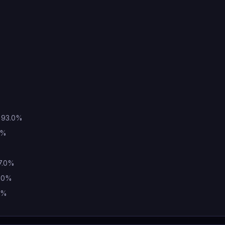
: 93.0%
0%
27.0%
3.0%
.0%