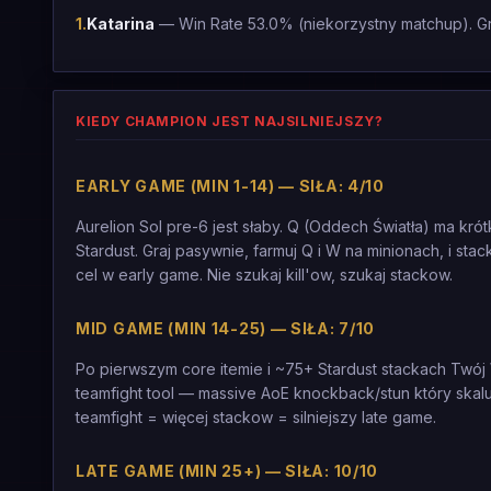
1
.
Katarina
— Win Rate 53.0% (niekorzystny matchup). Gr
KIEDY CHAMPION JEST NAJSILNIEJSZY?
EARLY GAME (MIN 1-14) — SIŁA: 4/10
Aurelion Sol pre-6 jest słaby. Q (Oddech Światła) ma kr
Stardust. Graj pasywnie, farmuj Q i W na minionach, i st
cel w early game. Nie szukaj kill'ow, szukaj stackow.
MID GAME (MIN 14-25) — SIŁA: 7/10
Po pierwszym core itemie i ~75+ Stardust stackach Twój
teamfight tool — massive AoE knockback/stun który skalu
teamfight = więcej stackow = silniejszy late game.
LATE GAME (MIN 25+) — SIŁA: 10/10