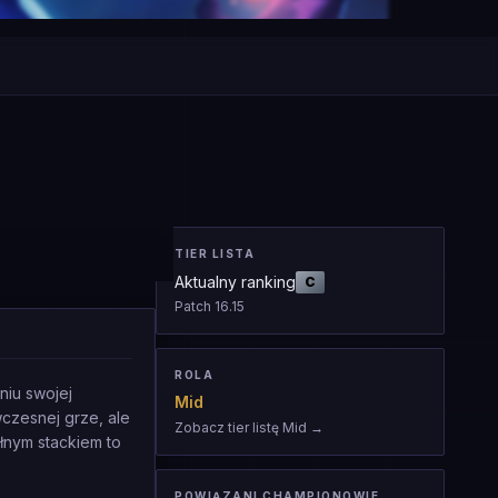
TIER LISTA
Aktualny ranking
C
Patch
16.15
ROLA
niu swojej
Mid
czesnej grze, ale
Zobacz tier listę Mid
→
łnym stackiem to
POWIĄZANI CHAMPIONOWIE