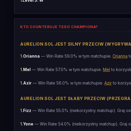
Level 3: W
•
KTO COUNTERUJE TEGO CHAMPIONA?
AURELION SOL JEST SILNY PRZECIW (WYGRYWA
1
.
Orianna
— Win Rate 59.0% w tym matchupie.
Orianna
t
1
.
Mel
— Win Rate 57.0% w tym matchupie.
Mel
to korzyst
1
.
Azir
— Win Rate 56.0% w tym matchupie.
Azir
to korzys
AURELION SOL JEST SŁABY PRZECIW (PRZEGRA
1
.
Fizz
— Win Rate 55.0% (niekorzystny matchup). Graj os
1
.
Yone
— Win Rate 54.0% (niekorzystny matchup). Graj 