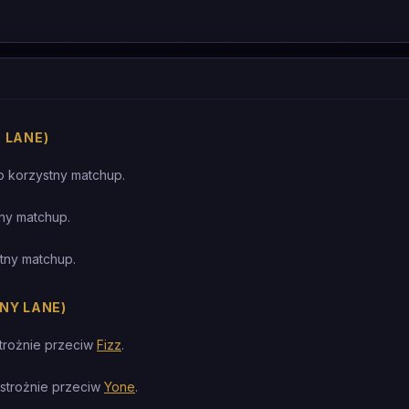
 LANE)
o korzystny matchup.
ny matchup.
tny matchup.
NY LANE)
trożnie przeciw
Fizz
.
ostrożnie przeciw
Yone
.