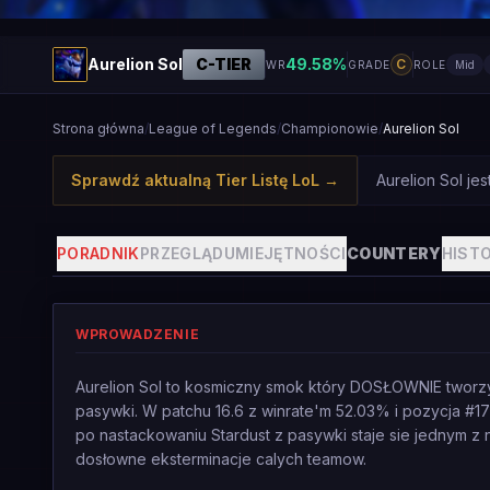
Aurelion Sol
C
-TIER
49.58
%
C
WR
GRADE
ROLE
Mid
Strona główna
/
League of Legends
/
Championowie
/
Aurelion Sol
Sprawdź aktualną Tier Listę LoL
→
Aurelion Sol je
PORADNIK
PRZEGLĄD
UMIEJĘTNOŚCI
COUNTERY
HISTO
WPROWADZENIE
Aurelion Sol to kosmiczny smok który DOSŁOWNIE tworzy
pasywki. W patchu 16.6 z winrate'm 52.03% i pozycja #1
po nastackowaniu Stardust z pasywki staje sie jednym z 
dosłowne eksterminacje calych teamow.