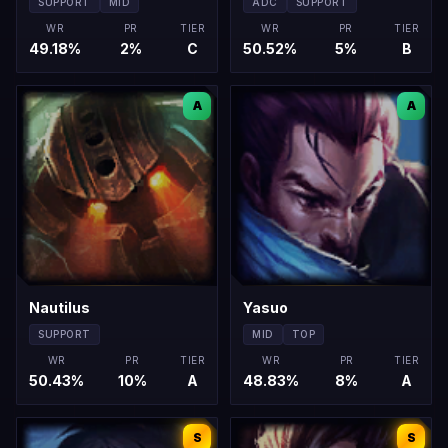
SUPPORT
MID
ADC
SUPPORT
WR
PR
TIER
WR
PR
TIER
49.18
%
2
%
C
50.52
%
5
%
B
A
A
Nautilus
Yasuo
SUPPORT
MID
TOP
WR
PR
TIER
WR
PR
TIER
50.43
%
10
%
A
48.83
%
8
%
A
S
S