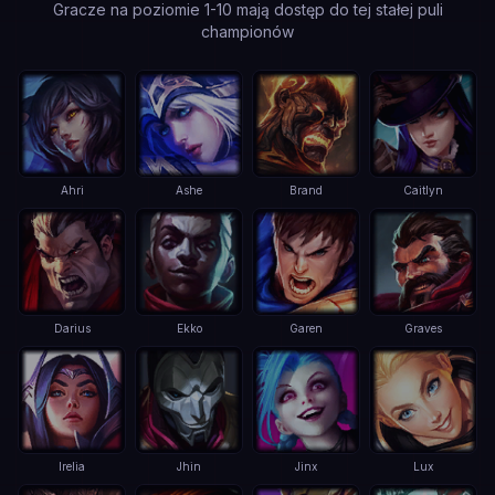
Gracze na poziomie 1-10 mają dostęp do tej stałej puli
championów
Ahri
Ashe
Brand
Caitlyn
Darius
Ekko
Garen
Graves
Irelia
Jhin
Jinx
Lux