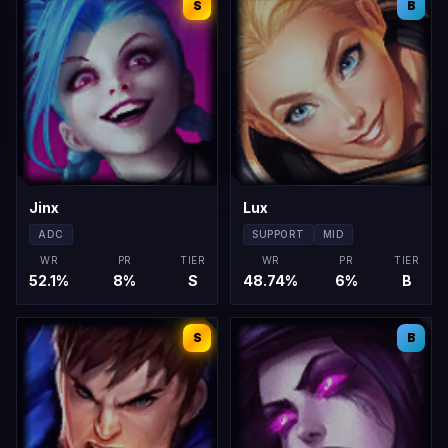
S
B
Jinx
Lux
ADC
SUPPORT
MID
WR
PR
TIER
WR
PR
TIER
52.1
%
8
%
S
48.74
%
6
%
B
S
B