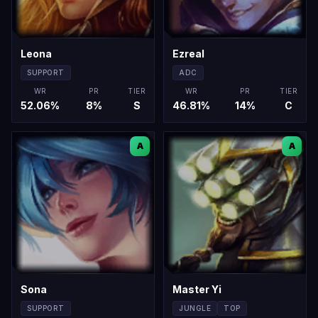
Leona
Ezreal
SUPPORT
ADC
WR
PR
TIER
WR
PR
TIER
52.06
%
8
%
S
46.81
%
14
%
C
A
A
Sona
Master Yi
SUPPORT
JUNGLE
TOP