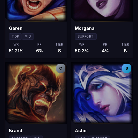
Garen
Morgana
TOP
MID
SUPPORT
WR
PR
TIER
WR
PR
TIER
51.21
%
6
%
S
50.3
%
4
%
B
C
B
Brand
Ashe