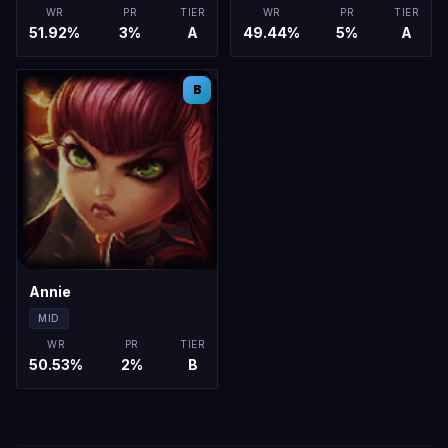
WR
PR
TIER
WR
PR
TIER
51.92
%
3
%
A
49.44
%
5
%
A
B
Annie
MID
WR
PR
TIER
50.53
%
2
%
B