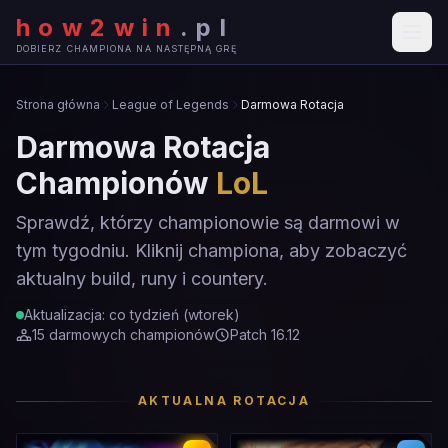
how2win
.
pl
DOBIERZ CHAMPIONA NA NASTĘPNĄ GRĘ
Strona główna
League of Legends
Darmowa Rotacja
Darmowa Rotacja
Championów
LoL
Sprawdź, którzy championowie są darmowi w
tym tygodniu. Kliknij championa, aby zobaczyć
aktualny build, runy i countery.
Aktualizacja: co tydzień (wtorek)
15
darmowych championów
Patch
16.12
AKTUALNA ROTACJA