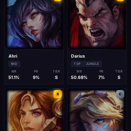
Ahri
Darius
MID
TOP
JUNGLE
WR
PR
TIER
WR
PR
TIER
51.1
%
9
%
S
50.68
%
7
%
S
S
C