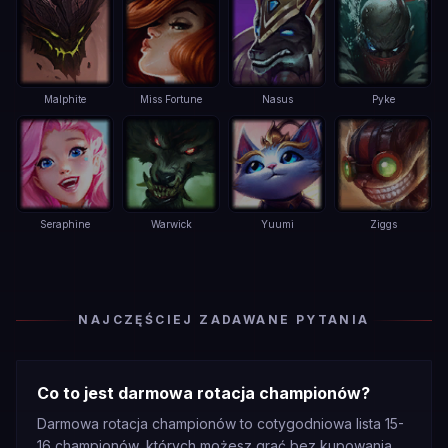
Malphite
Miss Fortune
Nasus
Pyke
Seraphine
Warwick
Yuumi
Ziggs
NAJCZĘŚCIEJ ZADAWANE PYTANIA
Co to jest darmowa rotacja championów?
Darmowa rotacja championów to cotygodniowa lista 15-
16 championów, których możesz grać bez kupowania.