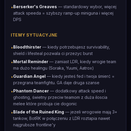
Berserker's Greaves
— standardowy wybor, więcej
•
attack speeda = szybszy ramp-up miniguna i więcej
DPS
ITEMY SYTUACYJNE
Bloodthirster
— kiedy potrzebujesz survivability,
•
shield i lifesteal pozwala ci przezyc burst
Mortal Reminder
— zamiast LDR, kiedy wrogie team
•
ma dużo healingu (Soraka, Yuumi, Aatrox)
Guardian Angel
— kiedy jesteś fed i twoja śmierć =
•
przegrana teamfightu. GA daje druga szanse
Phantom Dancer
— dodatkowy attack speed i
•
ghosting, świetny przeciw teamom z duża iloscia
melee które probuja cie dogonic
Blade of the Ruined King
— jezeli wrogowie mają 3+
•
tankow, BotRK w połączeniu z LDR roztapia nawet
najgrubsze frontline'y