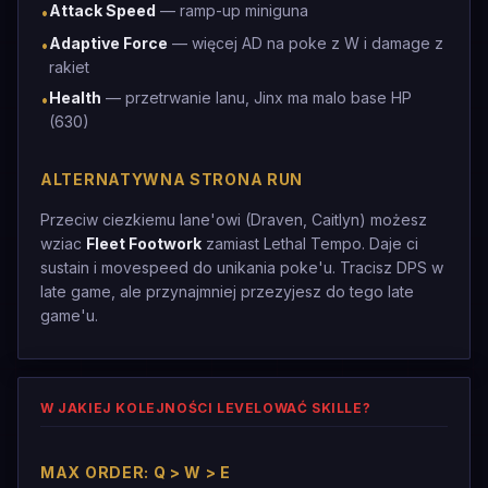
Attack Speed
— ramp-up miniguna
•
Adaptive Force
— więcej AD na poke z W i damage z
•
rakiet
Health
— przetrwanie lanu, Jinx ma malo base HP
•
(630)
ALTERNATYWNA STRONA RUN
Przeciw ciezkiemu lane'owi (Draven, Caitlyn) możesz
wziac
Fleet Footwork
zamiast Lethal Tempo. Daje ci
sustain i movespeed do unikania poke'u. Tracisz DPS w
late game, ale przynajmniej przezyjesz do tego late
game'u.
W JAKIEJ KOLEJNOŚCI LEVELOWAĆ SKILLE?
MAX ORDER: Q > W > E