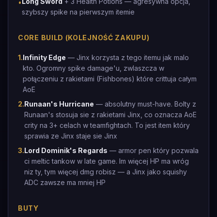
Long Sword
+ 3 Health Potions — agresywna opcja,
•
szybszy spike na pierwszym itemie
CORE BUILD (KOLEJNOŚĆ ZAKUPU)
1
.
Infinity Edge
— Jinx korzysta z tego itemu jak malo
kto. Ogromny spike damage'u, zwlaszcza w
połączeniu z rakietami (Fishbones) które crittuja całym
AoE
2
.
Runaan's Hurricane
— absolutny must-have. Bolty z
Runaan's stosuja sie z rakietami Jinx, co oznacza AoE
crity na 3+ celach w teamfightach. To jest item który
sprawia ze Jinx staje sie Jinx
3
.
Lord Dominik's Regards
— armor pen który pozwala
ci meltic tankow w late game. Im więcej HP ma wróg
niz ty, tym więcej dmg robisz — a Jinx jako squishy
ADC zawsze ma mniej HP
BUTY