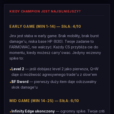
KIEDY CHAMPION JEST NAJSILNIEJSZY?
EARLY GAME (MIN 1-14) — SIŁA: 4/10
Jinx jest słaba w early game. Brak mobility, brak burst
damage'u, niska base HP (630). Twoje zadanie to
FARMOWAC, nie walczyć. Każdy CS przybliża cie do
momentu, kiedy możesz carry'owac. Jedyny wczesny
spike to:
Level 2
— jeśli dobijasz level 2 jako pierwsza, Q+W
•
daje ci możliwość agresywnego trade'u z slow'em
BF Sword
— pierwszy duży item daje odczuwalny
•
skok damage'u
MID GAME (MIN 14-25) — SIŁA: 6/10
Infinity Edge ukonczony
— ogromny spike. Twoje criti
•