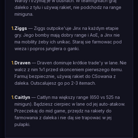
Wardy i trzymaj je w bushach. W teamfightach graj
daleko z tylu i używaj rakiet, nie podchodz na range
miniguna.
1
.
Ziggs
— Ziggs outpoke'uje Jinx na każdym etapie
gry. Jego bomby mają dobry range i AoE, a Jinx nie
ma mobility żeby ich unikac. Staraj sie farmowac pod
wieza i popros junglera o ganki.
1
.
Draven
— Draven dominuje krótkie trade'y w lane. Nie
walcz z nim 1v1 przed skonceniem pierwszego itemu.
Farmuj bezpiecznie, używaj rakiet do CSowania z
daleka. Outscalujesz go po 2-3 itemach.
1
.
Caitlyn
— Caitlyn ma większy range (650 vs 525 na
minigun). Będziesz cierpiec w lane od jej auto-atakow.
Przeczekaj do mid game, przejdz na rakiety do
farmowania z daleka i nie daj sie trapowac w jej
pulapki.