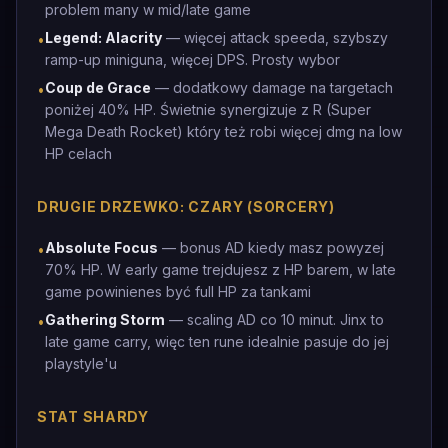
problem many w mid/late game
Legend: Alacrity
— więcej attack speeda, szybszy
•
ramp-up miniguna, więcej DPS. Prosty wybor
Coup de Grace
— dodatkowy damage na targetach
•
poniżej 40% HP. Świetnie synergizuje z R (Super
Mega Death Rocket) który też robi więcej dmg na low
HP celach
DRUGIE DRZEWKO: CZARY (SORCERY)
Absolute Focus
— bonus AD kiedy masz powyzej
•
70% HP. W early game trejdujesz z HP barem, w late
game powinienes być full HP za tankami
Gathering Storm
— scaling AD co 10 minut. Jinx to
•
late game carry, więc ten rune idealnie pasuje do jej
playstyle'u
STAT SHARDY