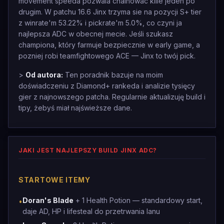
movement speeda pozwala chainowac kille jeden po
drugim. W patchu 16.6 Jinx trzyma sie na pozycji S+ tier
z winrate'm 53.22% i pickrate'm 5.0%, co czyni ja
najlepsza ADC w obecnej mecie. Jeśli szukasz
championa, który farmuje bezpiecznie w early game, a
pozniej robi teamfightowego ACE — Jinx to twój pick.
>
Od autora:
Ten poradnik bazuje na moim
doświadczeniu z Diamond+ rankeda i analizie tysięcy
gier z najnowszego patcha. Regularnie aktualizuję build i
tipy, żebyś miał najświeższe dane.
JAKI JEST NAJLEPSZY BUILD JINX ADC?
STARTOWE ITEMY
Doran's Blade
+ 1 Health Potion — standardowy start,
•
daje AD, HP i lifesteal do przetrwania lanu