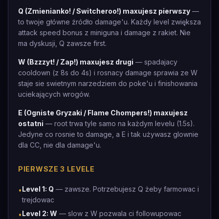
Q (Zmienianko! / Switcheroo!) maxujesz pierwszy
—
to twoje główne źródło damage'u. Każdy level zwiększa
attack speed bonus z miniguna i damage z rakiet. Nie
ma dyskusji, Q zawsze first.
W (Bzzzyt! / Zap!) maxujesz drugi
— spadajacy
cooldown (z 8s do 4s) i rosnacy damage sprawia ze W
staje sie swietnym narzedziem do poke'u i finishowania
uciekających wrogów.
E (Ogniste Gryzaki / Flame Chompers!) maxujesz
ostatni
— root trwa tyle samo na każdym levelu (1.5s).
Jedyne co rosnie to damage, a E i tak używasz glownie
dla CC, nie dla damage'u.
PIERWSZE 3 LEVELE
Level 1: Q
— zawsze. Potrzebujesz Q żeby farmowac i
•
trejdowac
Level 2: W
— slow z W pozwala ci followupowac
•