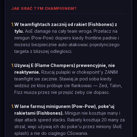
JAK GRAĆ TYM CHAMPIONEM?
1
.
W teamfightach zacznij od rakiet (Fishbones) z
tylu.
AoE damage na cały team wroga. Przelacz na
minigun (Pow-Pow) dopiero kiedy frontline padnie i
możesz bezpiecznie auto-atakowac pojedynczego
targeta z blizszej odleglosci.
1
.
Używaj E (Flame Chompers) prewencyjnie, nie
reaktywnie.
Rzucaj pulapki w chokepoint'y ZANIM
teamfight sie zacznie. Stawiaj je pod soba kiedy
widzisz ze ktos próbuje cie flankowac — Zed, Talon,
Fizz musza przez nie przejść żeby cie dopasc.
1
.
W lane farmuj minigunem (Pow-Pow), poke'uj
rakietami (Fishbones).
Minigun nie kosztuje many i
daje attack speed stacks. Rakiety kosztuja 20 many za
strzal, więc używaj ich do poke'u przez miniony (AoE
splash) a nie do ciaglego CSowania.