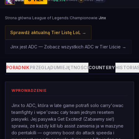
Strona główna
/
League of Legends
/
Championowie
/
Jinx
Sprawdź aktualną Tier Listę LoL
→
Jinx jest ADC — Zobacz wszystkich ADC w Tier Liście
→
PORADNIK
PRZEGLĄD
UMIEJĘTNOŚCI
COUNTERY
HISTORIA
WPROWADZENIE
Jinx to ADC, która w late game potrafi solo carry'owac
teamfighty i wipe'owac cały team jednym resetem
pasywki. Jej pasywka Get Excited! (Zabawmy sie!)
sprawia, ze każdy kill lub assist zamienia ja w maszyne
do pentakilli — ogromny boost do attack speeda i