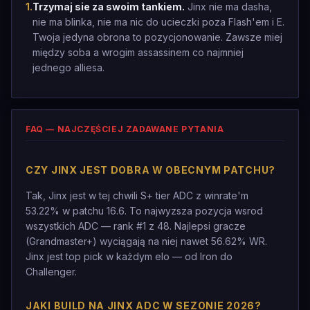
1
.
Trzymaj sie za swoim tankiem.
Jinx nie ma dasha,
nie ma blinka, nie ma nic do ucieczki poza Flash'em i E.
Twoja jedyna obrona to pozycjonowanie. Zawsze miej
między soba a wrogim assassinem co najmniej
jednego alliesa.
FAQ — NAJCZĘŚCIEJ ZADAWANE PYTANIA
CZY JINX JEST DOBRA W OBECNYM PATCHU?
Tak, Jinx jest w tej chwili S+ tier ADC z winrate'm
53.22% w patchu 16.6. To najwyzsza pozycja wsrod
wszystkich ADC — rank #1 z 48. Najlepsi gracze
(Grandmaster+) wyciągają na niej nawet 56.62% WR.
Jinx jest top pick w każdym elo — od Iron do
Challenger.
JAKI BUILD NA JINX ADC W SEZONIE 2026?