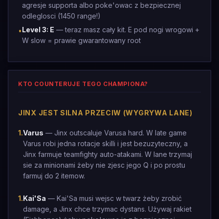
agresje supporta albo poke'owac z bezpiecznej
odleglosci (1450 range!)
Level 3: E
— teraz masz cały kit. E pod nogi wrogowi +
•
W slow = prawie gwarantowany root
KTO COUNTERUJE TEGO CHAMPIONA?
JINX JEST SILNA PRZECIW (WYGRYWA LANE)
1
.
Varus
— Jinx outscaluje Varusa hard. W late game
Varus robi jedna rotacje skilli i jest bezuzyteczny, a
Jinx farmuje teamfighty auto-atakami. W lane trzymaj
sie za minionami żeby nie zjesc jego Q i po prostu
farmuj do 2 itemow.
1
.
Kai'Sa
— Kai'Sa musi wejsc w twarz żeby zrobić
damage, a Jinx chce trzymac dystans. Używaj rakiet