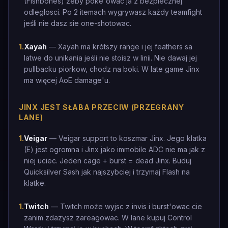
(Fishbones) żeby poke'owac ja z bezpiecznej
odleglosci. Po 2 itemach wygrywasz każdy teamfight
jeśli nie dasz sie one-shotowac.
1
.
Xayah
— Xayah ma krótszy range i jej feathers sa
latwe do unikania jeśli nie stoisz w linii. Nie dawaj jej
pullbacku piorkow, chodz na boki. W late game Jinx
ma więcej AoE damage'u.
JINX JEST SŁABA PRZECIW (PRZEGRANY
LANE)
1
.
Veigar
— Veigar support to koszmar Jinx. Jego klatka
(E) jest ogromna i Jinx jako immobile ADC nie ma jak z
niej uciec. Jeden cage + burst = dead Jinx. Buduj
Quicksilver Sash jak najszybciej i trzymaj Flash na
klatke.
1
.
Twitch
— Twitch może wyjsc z invis i burst'owac cie
zanim zdazysz zareagowac. W lane kupuj Control