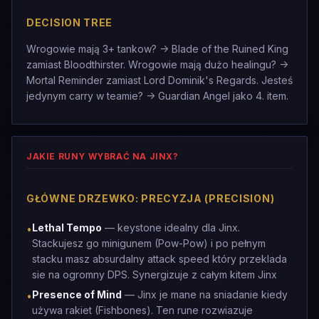
DECISION TREE
Wrogowie mają 3+ tankow? -> Blade of the Ruined King
zamiast Bloodthirster. Wrogowie mają dużo healingu? ->
Mortal Reminder zamiast Lord Dominik's Regards. Jesteś
jedynym carry w teamie? -> Guardian Angel jako 4. item.
JAKIE RUNY WYBRAĆ NA JINX?
GŁÓWNE DRZEWKO: PRECYZJA (PRECISION)
Lethal Tempo
— keystone idealny dla Jinx.
•
Stackujesz go minigunem (Pow-Pow) i po pełnym
stacku masz absurdalny attack speed który przeklada
sie na ogromny DPS. Synergizuje z całym kitem Jinx
Presence of Mind
— Jinx je mane na sniadanie kiedy
•
używa rakiet (Fishbones). Ten rune rozwiazuje