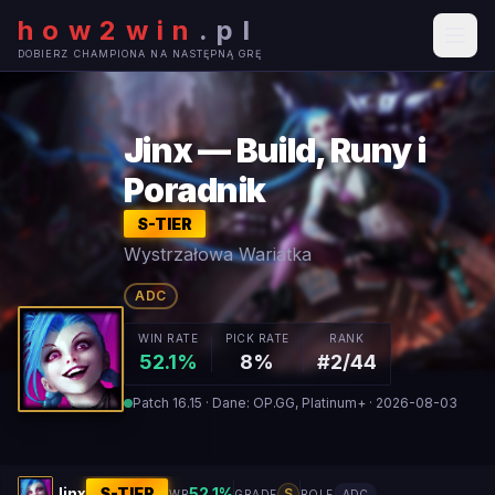
how2win
.
pl
DOBIERZ CHAMPIONA NA NASTĘPNĄ GRĘ
Jinx — Build, Runy i
Poradnik
S
-TIER
Wystrzałowa Wariatka
ADC
WIN RATE
PICK RATE
RANK
52.1%
8%
#2/44
Patch 16.15 · Dane: OP.GG, Platinum+ · 2026-08-03
Jinx
S
-TIER
52.1
%
S
WR
GRADE
ROLE
ADC