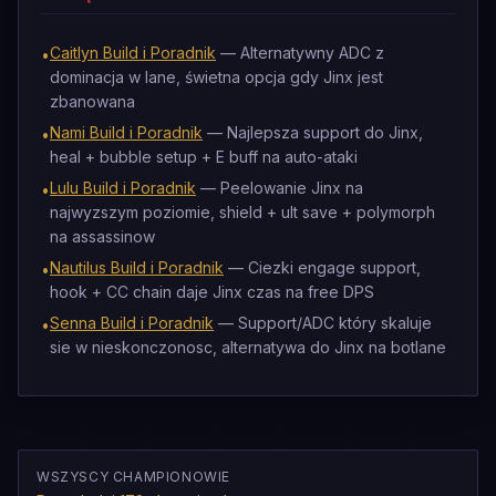
Caitlyn Build i Poradnik
— Alternatywny ADC z
•
dominacja w lane, świetna opcja gdy Jinx jest
zbanowana
Nami Build i Poradnik
— Najlepsza support do Jinx,
•
heal + bubble setup + E buff na auto-ataki
Lulu Build i Poradnik
— Peelowanie Jinx na
•
najwyzszym poziomie, shield + ult save + polymorph
na assassinow
Nautilus Build i Poradnik
— Ciezki engage support,
•
hook + CC chain daje Jinx czas na free DPS
Senna Build i Poradnik
— Support/ADC który skaluje
•
sie w nieskonczonosc, alternatywa do Jinx na botlane
WSZYSCY CHAMPIONOWIE