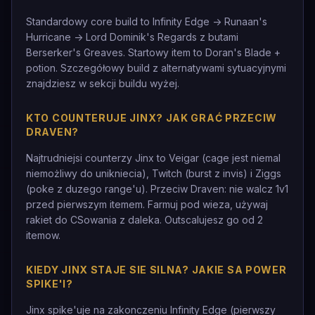
Standardowy core build to Infinity Edge -> Runaan's
Hurricane -> Lord Dominik's Regards z butami
Berserker's Greaves. Startowy item to Doran's Blade +
potion. Szczegółowy build z alternatywami sytuacyjnymi
znajdziesz w sekcji buildu wyżej.
KTO COUNTERUJE JINX? JAK GRAĆ PRZECIW
DRAVEN?
Najtrudniejsi counterzy Jinx to Veigar (cage jest niemal
niemożliwy do unikniecia), Twitch (burst z invis) i Ziggs
(poke z duzego range'u). Przeciw Draven: nie walcz 1v1
przed pierwszym itemem. Farmuj pod wieza, używaj
rakiet do CSowania z daleka. Outscalujesz go od 2
itemow.
KIEDY JINX STAJE SIE SILNA? JAKIE SA POWER
SPIKE'I?
Jinx spike'uje na zakonczeniu Infinity Edge (pierwszy