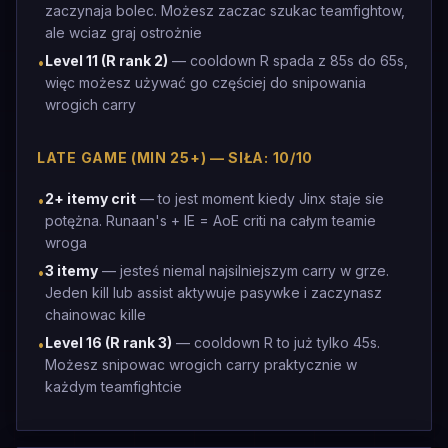
zaczynaja bolec. Możesz zaczac szukac teamfightow,
ale wciaz graj ostrożnie
Level 11 (R rank 2)
— cooldown R spada z 85s do 65s,
•
więc możesz używać go częściej do snipowania
wrogich carry
LATE GAME (MIN 25+) — SIŁA: 10/10
2+ itemy crit
— to jest moment kiedy Jinx staje sie
•
potężna. Runaan's + IE = AoE criti na całym teamie
wroga
3 itemy
— jesteś niemal najsilniejszym carry w grze.
•
Jeden kill lub assist aktywuje pasywke i zaczynasz
chainowac kille
Level 16 (R rank 3)
— cooldown R to już tylko 45s.
•
Możesz snipowac wrogich carry praktycznie w
każdym teamfightcie