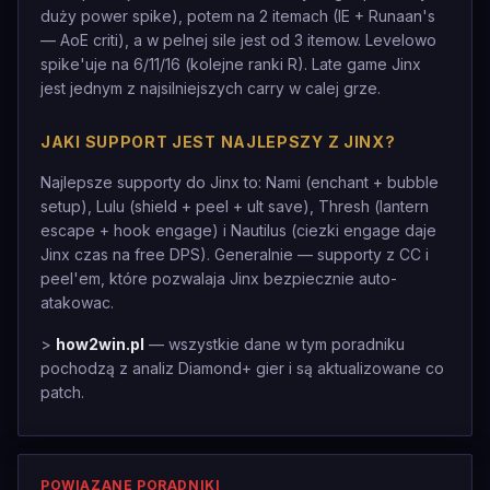
duży power spike), potem na 2 itemach (IE + Runaan's
— AoE criti), a w pelnej sile jest od 3 itemow. Levelowo
spike'uje na 6/11/16 (kolejne ranki R). Late game Jinx
jest jednym z najsilniejszych carry w calej grze.
JAKI SUPPORT JEST NAJLEPSZY Z JINX?
Najlepsze supporty do Jinx to: Nami (enchant + bubble
setup), Lulu (shield + peel + ult save), Thresh (lantern
escape + hook engage) i Nautilus (ciezki engage daje
Jinx czas na free DPS). Generalnie — supporty z CC i
peel'em, które pozwalaja Jinx bezpiecznie auto-
atakowac.
>
how2win.pl
— wszystkie dane w tym poradniku
pochodzą z analiz Diamond+ gier i są aktualizowane co
patch.
POWIĄZANE PORADNIKI