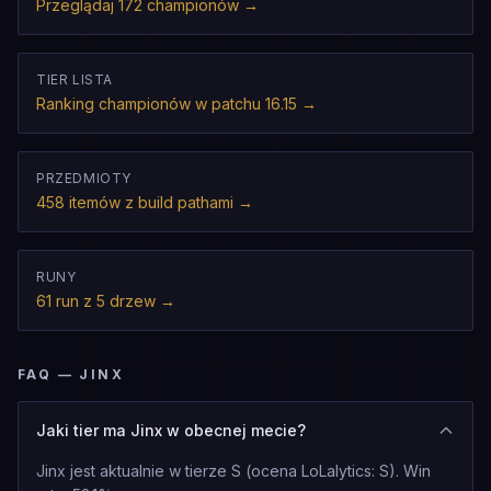
Przeglądaj 172 championów
→
TIER LISTA
Ranking championów w patchu 16.15
→
PRZEDMIOTY
458 itemów z build pathami
→
RUNY
61 run z 5 drzew
→
FAQ — JINX
Jaki tier ma Jinx w obecnej mecie?
Jinx jest aktualnie w tierze S (ocena LoLalytics: S). Win