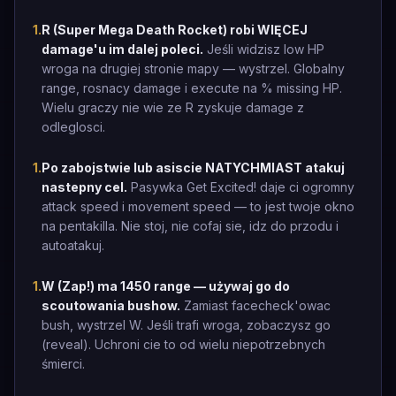
1
.
R (Super Mega Death Rocket) robi WIĘCEJ
damage'u im dalej poleci.
Jeśli widzisz low HP
wroga na drugiej stronie mapy — wystrzel. Globalny
range, rosnacy damage i execute na % missing HP.
Wielu graczy nie wie ze R zyskuje damage z
odleglosci.
1
.
Po zabojstwie lub asiscie NATYCHMIAST atakuj
nastepny cel.
Pasywka Get Excited! daje ci ogromny
attack speed i movement speed — to jest twoje okno
na pentakilla. Nie stoj, nie cofaj sie, idz do przodu i
autoatakuj.
1
.
W (Zap!) ma 1450 range — używaj go do
scoutowania bushow.
Zamiast facecheck'owac
bush, wystrzel W. Jeśli trafi wroga, zobaczysz go
(reveal). Uchroni cie to od wielu niepotrzebnych
śmierci.