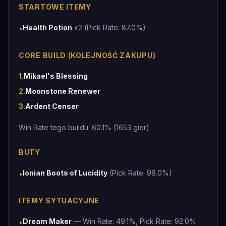
STARTOWE ITEMY
Health Potion
x2 (Pick Rate: 87.0%)
•
CORE BUILD (KOLEJNOŚĆ ZAKUPU)
1
.
Mikael's Blessing
2
.
Moonstone Renewer
3
.
Ardent Censer
Win Rate tego buildu: 60.1% (1653 gier)
BUTY
Ionian Boots of Lucidity
(Pick Rate: 98.0%)
•
ITEMY SYTUACYJNE
Dream Maker
— Win Rate: 49.1%, Pick Rate: 92.0%
•