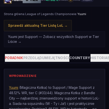
Strona główna
/
League of Legends
/
Championowie
/
Yuumi
Sprawdź aktualną Tier Listę LoL
→
Yuumi jest Support — Zobacz wszystkich Support w Tier
Liście
→
PORADNIK
PRZEGLĄD
UMIEJĘTNOŚCI
COUNTERY
HISTORIA
WPROWADZENIE
Yuumi
(Magiczna Kotka) to Support / Mage Support z
48.12% WR, tier C (#33/44). Magiczna Kotka z Bandle
City — najbardziej znienawidzony support w historii LoL-
a. Siada na sojuszniku (W - Ty i Ja!) i jest praktycznie
niecelowalna. Problem? 48.12% WR to katastrofa — po