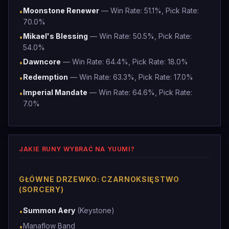
Moonstone Renewer
— Win Rate: 51.1%, Pick Rate:
•
70.0%
Mikael's Blessing
— Win Rate: 50.5%, Pick Rate:
•
54.0%
Dawncore
— Win Rate: 64.4%, Pick Rate: 18.0%
•
Redemption
— Win Rate: 63.3%, Pick Rate: 17.0%
•
Imperial Mandate
— Win Rate: 64.6%, Pick Rate:
•
7.0%
JAKIE RUNY WYBRAĆ NA YUUMI?
GŁÓWNE DRZEWKO: CZARNOKSIĘSTWO
(SORCERY)
Summon Aery
(Keystone)
•
Manaflow Band
•