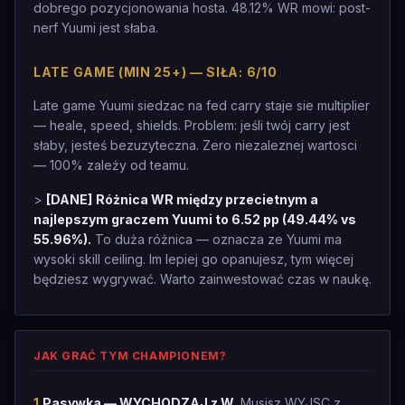
dobrego pozycjonowania hosta. 48.12% WR mowi: post-
nerf Yuumi jest słaba.
LATE GAME (MIN 25+) — SIŁA: 6/10
Late game Yuumi siedzac na fed carry staje sie multiplier
— heale, speed, shields. Problem: jeśli twój carry jest
słaby, jesteś bezuzyteczna. Zero niezaleznej wartosci
— 100% zależy od teamu.
>
[DANE]
Różnica WR między przecietnym a
najlepszym graczem Yuumi to 6.52 pp (49.44% vs
55.96%).
To duża różnica — oznacza ze Yuumi ma
wysoki skill ceiling. Im lepiej go opanujesz, tym więcej
będziesz wygrywać. Warto zainwestować czas w naukę.
JAK GRAĆ TYM CHAMPIONEM?
1
.
Pasywka — WYCHODZAJ z W.
Musisz WYJSC z