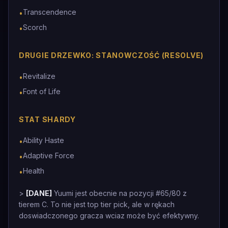
Transcendence
•
Scorch
•
DRUGIE DRZEWKO: STANOWCZOŚĆ (RESOLVE)
Revitalize
•
Font of Life
•
STAT SHARDY
Ability Haste
•
Adaptive Force
•
Health
•
>
[DANE]
Yuumi jest obecnie na pozycji #65/80 z
tierem C. To nie jest top tier pick, ale w rękach
doswiadczonego gracza wciaz może być efektywny.