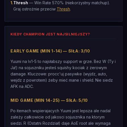
1
.
Thresh
— Win Rate 57.0% (niekorzystny matchup).
Graj ostrożnie przeciw
Thresh
.
KIEDY CHAMPION JEST NAJSILNIEJSZY?
EARLY GAME (MIN 1-14) — SIŁA: 3/10
Yuumi na lv1-5 to najsłabszy support w grze. Bez W (Ty i
Ja!) na sojuszniku jesteś squishy kociak z zerowym
damage. Kluczowe: procc'uj pasywke (wyjdz, auto,
wejdz z powrotem) żeby mieć mane i shield. Nie siedz
AFK na ADC.
MID GAME (MIN 14-25) — SIŁA: 5/10
Po itemach wspierajacych Yuumi jest lepsza ale nadal
zależy całkowicie od jakosci sojusznika na ktorym
siedzi. R (Ostatni Rozdział) daje AoE root ale wymaga