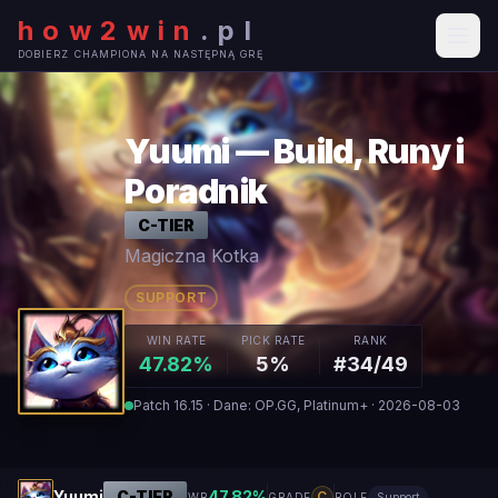
how2win
.
pl
DOBIERZ CHAMPIONA NA NASTĘPNĄ GRĘ
Yuumi — Build, Runy i
Poradnik
C
-TIER
Magiczna Kotka
SUPPORT
WIN RATE
PICK RATE
RANK
47.82%
5%
#34/49
Patch 16.15 · Dane: OP.GG, Platinum+ · 2026-08-03
Yuumi
C
-TIER
47.82
%
C
WR
GRADE
ROLE
Support