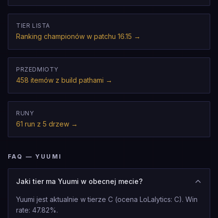
TIER LISTA
Ranking championów w patchu 16.15
→
PRZEDMIOTY
458 itemów z build pathami
→
RUNY
61 run z 5 drzew
→
FAQ — YUUMI
Jaki tier ma Yuumi w obecnej mecie?
Yuumi jest aktualnie w tierze C (ocena LoLalytics: C). Win
rate: 47.82%.