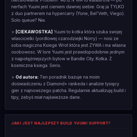
nerfach Yuumi jest cieniem dawnej siebie. Graj ja TYLKO
z duo partnerem na hypercarry (Yone, Bel'Veth, Viego).
Solo queue? Nie.
>
[CIEKAWOSTKA]
Yuumi to kotka która szuka swojej
wlascicielki (yordlowej czarodziejki Norry) — nosi ze
soba magiczna Ksiege Wrot która jest ZYWA i ma wlasna
osobowosc. W lore Yuumi jest prawdopodobnie jednym
z najpotężniejszych bytow w Bandle City. Kotka. Z
kosmiczna ksiega. Serio.
>
Od autora:
Ten poradnik bazuje na moim
doświadczeniu z Diamond+ rankeda i analizie tysięcy
gier z najnowszego patcha. Regularnie aktualizuję build i
tipy, żebyś miał najświeższe dane.
JAKI JEST NAJLEPSZY BUILD YUUMI SUPPORT?