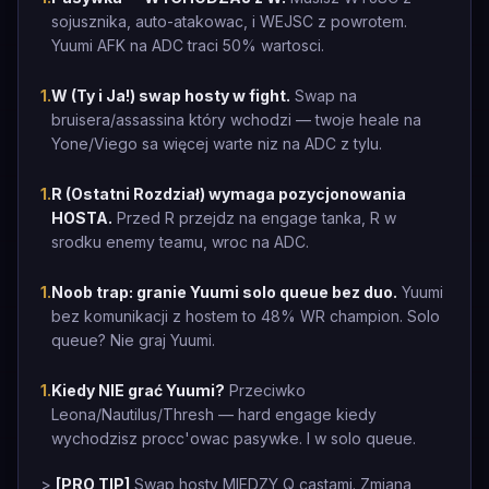
sojusznika, auto-atakowac, i WEJSC z powrotem.
Yuumi AFK na ADC traci 50% wartosci.
1
.
W (Ty i Ja!) swap hosty w fight.
Swap na
bruisera/assassina który wchodzi — twoje heale na
Yone/Viego sa więcej warte niz na ADC z tylu.
1
.
R (Ostatni Rozdział) wymaga pozycjonowania
HOSTA.
Przed R przejdz na engage tanka, R w
srodku enemy teamu, wroc na ADC.
1
.
Noob trap: granie Yuumi solo queue bez duo.
Yuumi
bez komunikacji z hostem to 48% WR champion. Solo
queue? Nie graj Yuumi.
1
.
Kiedy NIE grać Yuumi?
Przeciwko
Leona/Nautilus/Thresh — hard engage kiedy
wychodzisz procc'owac pasywke. I w solo queue.
>
[PRO TIP]
Swap hosty MIEDZY Q castami. Zmiana