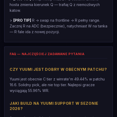
hosta zmienia kierunek Q — trafiaj Q z niemozliwych
katow.
>
[PRO TIP]
R -> swap na frontline -> R pełny range.
Zacznij R na ADC (bezpiecznie), natychmiast W na tanka
— R fale ida z nowej pozycji.
FAQ — NAJCZĘŚCIEJ ZADAWANE PYTANIA
CZY YUUMI JEST DOBRY W OBECNYM PATCHU?
Yuumi jest obecnie C tier z winrate'm 49.44% w patchu
16.6. Solidny pick, ale nie top tier. Najlepsi gracze
wyciągają 55.96% WR.
JAKI BUILD NA YUUMI SUPPORT W SEZONIE
2026?