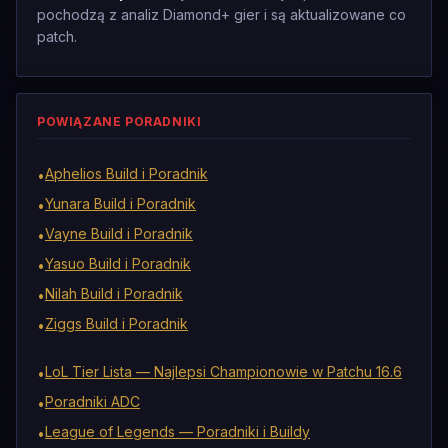
pochodzą z analiz Diamond+ gier i są aktualizowane co
patch.
POWIĄZANE PORADNIKI
Aphelios Build i Poradnik
•
Yunara Build i Poradnik
•
Vayne Build i Poradnik
•
Yasuo Build i Poradnik
•
Nilah Build i Poradnik
•
Ziggs Build i Poradnik
•
LoL Tier Lista — Najlepsi Championowie w Patchu 16.6
•
Poradniki ADC
•
League of Legends — Poradniki i Buildy
•