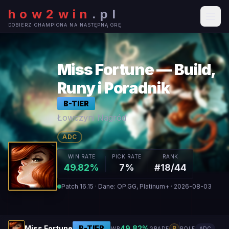
how2win
.
pl
DOBIERZ CHAMPIONA NA NASTĘPNĄ GRĘ
Miss Fortune — Build,
Runy i Poradnik
B
-TIER
Łowczyni Nagród
ADC
WIN RATE
PICK RATE
RANK
49.82%
7%
#18/44
Patch 16.15 · Dane: OP.GG, Platinum+ · 2026-08-03
Miss Fortune
B
-TIER
49.82
%
B
WR
GRADE
ROLE
ADC