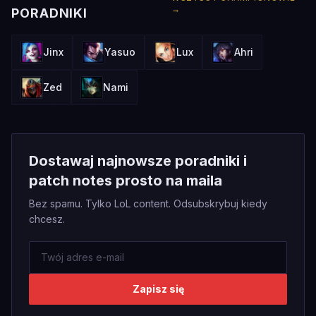
→
PORADNIKI
Jinx
Yasuo
Lux
Ahri
Zed
Nami
Dostawaj najnowsze poradniki i
patch notes prosto na maila
Bez spamu. Tylko LoL content. Odsubskrybuj kiedy
chcesz.
Zapisz się