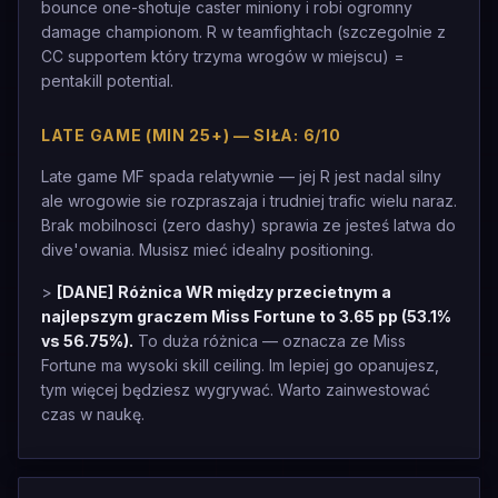
bounce one-shotuje caster miniony i robi ogromny
damage championom. R w teamfightach (szczegolnie z
CC supportem który trzyma wrogów w miejscu) =
pentakill potential.
LATE GAME (MIN 25+) — SIŁA: 6/10
Late game MF spada relatywnie — jej R jest nadal silny
ale wrogowie sie rozpraszaja i trudniej trafic wielu naraz.
Brak mobilnosci (zero dashy) sprawia ze jesteś latwa do
dive'owania. Musisz mieć idealny positioning.
>
[DANE]
Różnica WR między przecietnym a
najlepszym graczem Miss Fortune to 3.65 pp (53.1%
vs 56.75%).
To duża różnica — oznacza ze Miss
Fortune ma wysoki skill ceiling. Im lepiej go opanujesz,
tym więcej będziesz wygrywać. Warto zainwestować
czas w naukę.