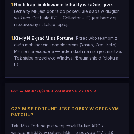
1
.
Noob trap: buildowanie lethality w każdej grze.
Lethality MF jest dobra do poke'u ale słaba w dlugich
walkach. Crit build (BT + Collector + IE) jest bardziej
niezawodny i skaluje lepiej.
1
.
Kiedy NIE grać Miss Fortune:
Przeciwko teamom z
duża mobilnoscia i gapcloserami (Yasuo, Zed, Irelia).
MF nie ma escape'a — jeden dash na nia i jest martwa.
Też słaba przeciwko Windwall/Braum shield (blokuja
R).
FAQ — NAJCZĘŚCIEJ ZADAWANE PYTANIA
CZY MISS FORTUNE JEST DOBRY W OBECNYM
PATCHU?
Tak, Miss Fortune jest w tej chwili B+ tier ADC z
winrate'm 53.1% w patchu 16.6. To pozycja #17 z 48