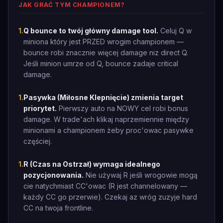
JAK GRAĆ TYM CHAMPIONEM?
1
.
Q bounce to twój główny damage tool.
Celuj Q w
miniona który jest PRZED wrogim championem —
bounce robi znacznie więcej damage niz direct Q.
Jeśli minion umrze od Q, bounce zadaje critical
damage.
1
.
Pasywka (Miłosne Klepnięcie) zmienia target
priorytet.
Pierwszy auto na NOWY cel robi bonus
damage. W trade'ach klikaj naprzemiennie między
minionami a championem żeby proc'owac pasywke
częściej.
1
.
R (Czas na Ostrzał) wymaga idealnego
pozycjonowania.
Nie używaj R jeśli wrogowie mogą
cie natychmiast CC'owac (R jest channelowany —
każdy CC go przerwie). Czekaj az wróg zuzyje hard
CC na twoja frontline.