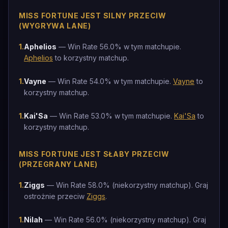
MISS FORTUNE JEST SILNY PRZECIW
(WYGRYWA LANE)
1
.
Aphelios
— Win Rate 56.0% w tym matchupie.
Aphelios
to korzystny matchup.
1
.
Vayne
— Win Rate 54.0% w tym matchupie.
Vayne
to
korzystny matchup.
1
.
Kai'Sa
— Win Rate 53.0% w tym matchupie.
Kai'Sa
to
korzystny matchup.
MISS FORTUNE JEST SŁABY PRZECIW
(PRZEGRANY LANE)
1
.
Ziggs
— Win Rate 58.0% (niekorzystny matchup). Graj
ostrożnie przeciw
Ziggs
.
1
.
Nilah
— Win Rate 56.0% (niekorzystny matchup). Graj