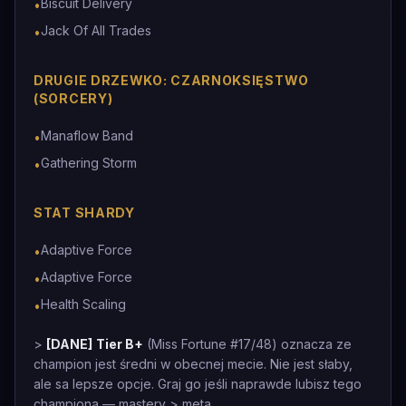
Biscuit Delivery
•
Jack Of All Trades
•
DRUGIE DRZEWKO: CZARNOKSIĘSTWO
(SORCERY)
Manaflow Band
•
Gathering Storm
•
STAT SHARDY
Adaptive Force
•
Adaptive Force
•
Health Scaling
•
>
[DANE]
Tier B+
(Miss Fortune #17/48) oznacza ze
champion jest średni w obecnej mecie. Nie jest słaby,
ale sa lepsze opcje. Graj go jeśli naprawde lubisz tego
championa — mastery > meta.