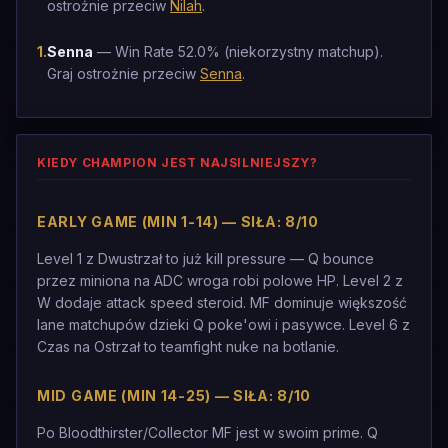
ostrożnie przeciw
Nilah
.
1
.
Senna
— Win Rate 52.0% (niekorzystny matchup).
Graj ostrożnie przeciw
Senna
.
KIEDY CHAMPION JEST NAJSILNIEJSZY?
EARLY GAME (MIN 1-14) — SIŁA: 8/10
Level 1 z Dwustrzał to już kill pressure — Q bounce
przez miniona na ADC wroga robi polowe HP. Level 2 z
W dodaje attack speed steroid. MF dominuje większość
lane matchupów dzieki Q poke'owi i pasywce. Level 6 z
Czas na Ostrzał to teamfight nuke na botlanie.
MID GAME (MIN 14-25) — SIŁA: 8/10
Po Bloodthirster/Collector MF jest w swoim prime. Q