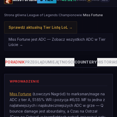
Strona główna
/
League of Legends
/
Championowie
/
Miss Fortune
Sprawdź aktualną Tier Listę LoL
→
Miss Fortune jest ADC — Zobacz wszystkich ADC w Tier
Liście
→
PORADNIK
PRZEGLĄD
UMIEJĘTNOŚCI
COUNTERY
HISTORIA
WPROWADZENIE
Miss Fortune
(Łowczyni Nagród) to marksman/mage na
ADC z tier A, 51.65% WR i pozycja #6/33. MF to jedna z
najlatwiejszych i najskuteczniejszych ADC w grze — Q
bounce damage jest absurdalny, a Czas na Ostrzał
(Czas na Ostrzał) w teamfightach potrafi zniszczyć cały