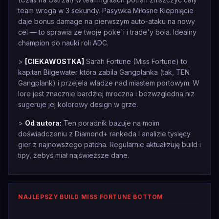
team wroga w 3 sekundy. Pasywka Miłosne Klepnięcie
daje bonus damage na pierwszym auto-ataku na nowy
cel — to sprawia ze twoje poke'i i trade'y bola. Idealny
champion do nauki roli ADC.
>
[CIEKAWOSTKA]
Sarah Fortune (Miss Fortune) to
kapitan Bilgewater która zabila Gangplanka (tak, TEN
Gangplank) i przejela wladze nad miastem portowym. W
lore jest znacznie bardziej mroczna i bezwzgledna niz
sugeruje jej kolorowy design w grze.
>
Od autora:
Ten poradnik bazuje na moim
doświadczeniu z Diamond+ rankeda i analizie tysięcy
gier z najnowszego patcha. Regularnie aktualizuję build i
tipy, żebyś miał najświeższe dane.
NAJLEPSZY BUILD MISS FORTUNE BOTTOM