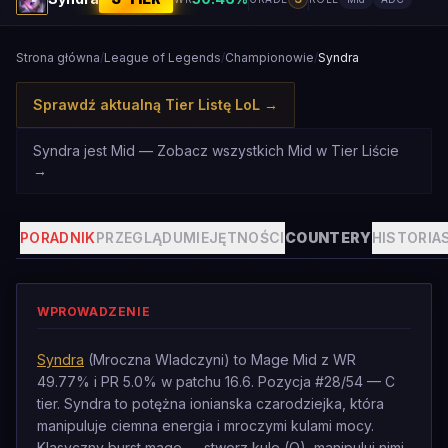
Strona główna
/
League of Legends
/
Championowie
/
Syndra
Sprawdź aktualną Tier Listę LoL
→
Syndra jest Mid — Zobacz wszystkich Mid w Tier Liście
→
PORADNIK
PRZEGLĄD
UMIEJĘTNOŚCI
COUNTERY
HISTORIA
WPROWADZENIE
Syndra
(Mroczna Wladczyni) to Mage Mid z WR
49.77% i PR 5.0% w patchu 16.6. Pozycja #28/54 — C
tier. Syndra to potężna ionianska czarodziejka, która
manipuluje ciemna energia i mroczymi kulami mocy.
Klasyczny burst mage — stworz kule (Q), manipuluj nimi