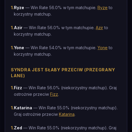
1
.
Ryze
— Win Rate 56.0% w tym matchupie.
Ryze
to
korzystny matchup.
1
.
Azir
— Win Rate 56.0% w tym matchupie.
Azir
to
korzystny matchup.
1
.
Yone
— Win Rate 54.0% w tym matchupie.
Yone
to
korzystny matchup.
SYNDRA JEST SŁABY PRZECIW (PRZEGRANY
LANE)
1
.
Fizz
— Win Rate 56.0% (niekorzystny matchup). Graj
ostrożnie przeciw
Fizz
.
1
.
Katarina
— Win Rate 55.0% (niekorzystny matchup).
Graj ostrożnie przeciw
Katarina
.
1
.
Zed
— Win Rate 55.0% (niekorzystny matchup). Graj