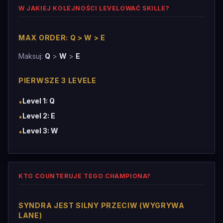
W JAKIEJ KOLEJNOŚCI LEVELOWAĆ SKILLE?
MAX ORDER: Q > W > E
Maksuj:
Q
>
W
>
E
PIERWSZE 3 LEVELE
Level 1: Q
•
Level 2: E
•
Level 3: W
•
KTO COUNTERUJE TEGO CHAMPIONA?
SYNDRA JEST SILNY PRZECIW (WYGRYWA
LANE)