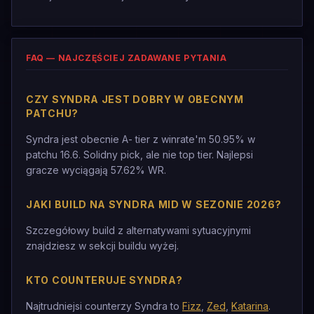
FAQ — NAJCZĘŚCIEJ ZADAWANE PYTANIA
CZY SYNDRA JEST DOBRY W OBECNYM
PATCHU?
Syndra jest obecnie A- tier z winrate'm 50.95% w
patchu 16.6. Solidny pick, ale nie top tier. Najlepsi
gracze wyciągają 57.62% WR.
JAKI BUILD NA SYNDRA MID W SEZONIE 2026?
Szczegółowy build z alternatywami sytuacyjnymi
znajdziesz w sekcji buildu wyżej.
KTO COUNTERUJE SYNDRA?
Najtrudniejsi counterzy Syndra to
Fizz
,
Zed
,
Katarina
.