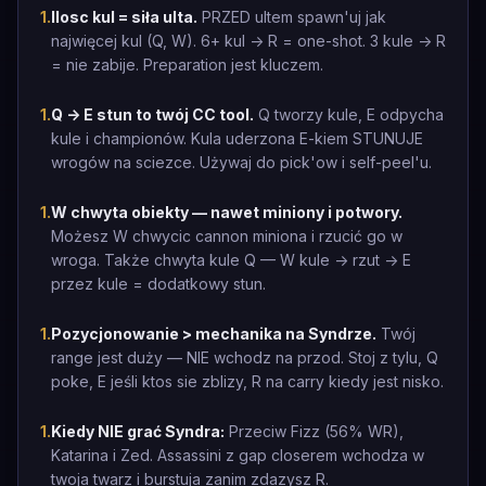
1
.
Ilosc kul = siła ulta.
PRZED ultem spawn'uj jak
najwięcej kul (Q, W). 6+ kul -> R = one-shot. 3 kule -> R
= nie zabije. Preparation jest kluczem.
1
.
Q -> E stun to twój CC tool.
Q tworzy kule, E odpycha
kule i championów. Kula uderzona E-kiem STUNUJE
wrogów na sciezce. Używaj do pick'ow i self-peel'u.
1
.
W chwyta obiekty — nawet miniony i potwory.
Możesz W chwycic cannon miniona i rzucić go w
wroga. Także chwyta kule Q — W kule -> rzut -> E
przez kule = dodatkowy stun.
1
.
Pozycjonowanie > mechanika na Syndrze.
Twój
range jest duży — NIE wchodz na przod. Stoj z tylu, Q
poke, E jeśli ktos sie zblizy, R na carry kiedy jest nisko.
1
.
Kiedy NIE grać Syndra:
Przeciw Fizz (56% WR),
Katarina i Zed. Assassini z gap closerem wchodza w
twoja twarz i burstuja zanim zdazysz R.