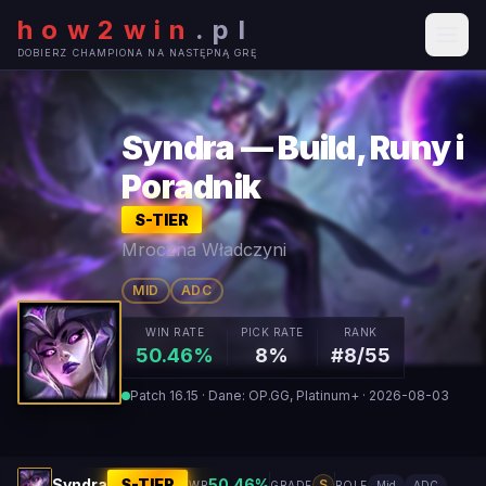
how2win
.
pl
DOBIERZ CHAMPIONA NA NASTĘPNĄ GRĘ
Syndra — Build, Runy i
Poradnik
S
-TIER
Mroczna Władczyni
MID
ADC
WIN RATE
PICK RATE
RANK
50.46%
8%
#8/55
Patch 16.15 · Dane: OP.GG, Platinum+ · 2026-08-03
Syndra
S
-TIER
50.46
%
S
WR
GRADE
ROLE
Mid
ADC