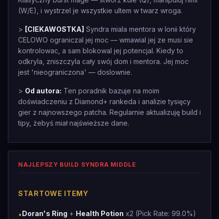
(W/E), i wystrzel je wszystkie ultem w twarz wroga.
>
[CIEKAWOSTKA]
Syndra miala mentora w Ionii który
CELOWO ograniczal jej moc — wmawial jej ze musi sie
kontrolowac, a sam blokowal jej potencjal. Kiedy to
odkryla, zniszczyla cały swój dom i mentora. Jej moc
jest 'nieograniczona' — doslownie.
>
Od autora:
Ten poradnik bazuje na moim
doświadczeniu z Diamond+ rankeda i analizie tysięcy
gier z najnowszego patcha. Regularnie aktualizuję build i
tipy, żebyś miał najświeższe dane.
NAJLEPSZY BUILD SYNDRA MIDDLE
STARTOWE ITEMY
Doran's Ring
+
Health Potion
x2 (Pick Rate: 99.0%)
•