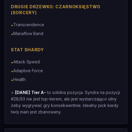
DRUGIE DRZEWKO: CZARNOKSIĘSTWO
(SORCERY)
Transcendence
•
Manaflow Band
•
STAT SHARDY
Attack Speed
•
Adaptive Force
•
Health
•
>
[DANE]
Tier A-
to solidna pozycja. Syndra na pozycji
#28/93 nie jest top-tierem, ale jest wystarczająco silny
żeby wygrywać gry konsekwentnie. Idealny pick kiedy
twój main jest zbanowany.