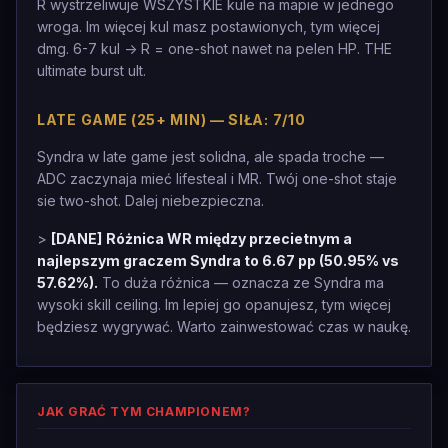
R wystrzeliwuje WSZYSTKIE kule na mapie w jednego
wroga. Im więcej kul masz postawionych, tym więcej
dmg. 6-7 kul -> R = one-shot nawet na pelen HP. THE
ultimate burst ult.
LATE GAME (25+ MIN) — SIŁA: 7/10
Syndra w late game jest solidna, ale spada troche —
ADC zaczynaja mieć lifesteal i MR. Twój one-shot staje
sie two-shot. Dalej niebezpieczna.
>
[DANE]
Różnica WR między przecietnym a
najlepszym graczem Syndra to 6.67 pp (50.95% vs
57.62%).
To duża różnica — oznacza ze Syndra ma
wysoki skill ceiling. Im lepiej go opanujesz, tym więcej
będziesz wygrywać. Warto zainwestować czas w naukę.
JAK GRAĆ TYM CHAMPIONEM?