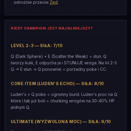
ostrożnie przeciw
Zed
.
KIEDY CHAMPION JEST NAJSILNIEJSZY?
LEVEL 2-3 — SIŁA: 7/10
Q (Dark Sphere) + E (Scatter the Weak) = stun. Q
tworzy kule, E odpycha ja i STUNUJE wroga. Na lvl 2-3
Q -> E stun -> Q ponownie = porzadny poke i CC.
CORE ITEM (LUDEN'S ECHO) — SIŁA: 8/10
Luden's + Q poke = ogromny burst. Luden's proc na Q
które i tak już boli = chunking wrogów na 30-40% HP
jednym Q.
ULTIMATE (WYZWOLONA MOC) — SIŁA: 9/10