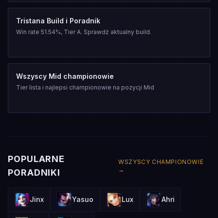
Tristana Build i Poradnik
Win rate 51.54%, Tier A. Sprawdź aktualny build.
Wszyscy Mid championowie
Tier lista i najlepsi championowie na pozycji Mid
POPULARNE
WSZYSCY CHAMPIONOWIE
→
PORADNIKI
Jinx
Yasuo
Lux
Ahri