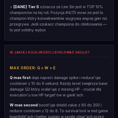
>
[DANE]
Tier S
oznacza ze Lee Sin jest w TOP 10%
championów na tej roli. Pozycja #4/75 mowi ze jest to
champion który konsekwentnie wygrywa więcej gier niz
przegrywa. Jeśli szukasz championa do climbowania —
to jest solidny wybor.
W JAKIEJ KOLEJNOŚCI LEVELOWAĆ SKILLE?
MAX ORDER: Q > W > E
Q max first
daje najveći damage spike i reduce'uje
cooldown z 10 do 6 sekund. Każdy level zwiększa base
damage Q2 który scale'uje z missing HP - crucial dla
execution'u low HP target'ów w gank'ach.
W max second
boost'uje shield value z 80 do 200 i
reduce cooldown z 12 do 8. To survival tool w mid game
teamfight'ach i better sustain w jungle clear'ach przez