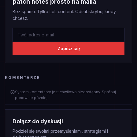
patch notes prosto na maila
Bez spamu. Tylko LoL content. Odsubskrybuj kiedy
chcesz.
Zapisz się
KOMENTARZE
System komentarzy jest chwilowo niedostępny. Spróbuj
ponownie później.
Dołącz do dyskusji
Podziel się swoimi przemyśleniami, strategiami i