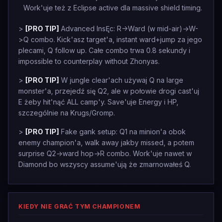
Work'uje też z Eclipse active dla massive shield timing.
>
[PRO TIP]
Advanced InsĘc: R->Ward (w mid-air)->W-
>Q combo. Kick'asz target'a, instant ward+jump za jego
plecami, Q follow up. Całe combo trwa 0.8 sekundy i
impossible to counterplay without Zhonyas.
>
[PRO TIP]
W jungle clear'ach używaj Q na large
monster'a, przejedź się Q2, ale w połowie drogi cast'uj
E żeby hit'nąć ALL camp'y. Save'uje Energy i HP,
szczególnie na Krugs/Gromp.
>
[PRO TIP]
Fake gank setup: Q1 na minion'a obok
enemy champion'a, walk away jakby missed, a potem
surprise Q2->ward hop->R combo. Work'uje nawet w
Diamond bo wszyscy assume'ują że zmarnowałeś Q.
KIEDY NIE GRAĆ TYM CHAMPIONEM