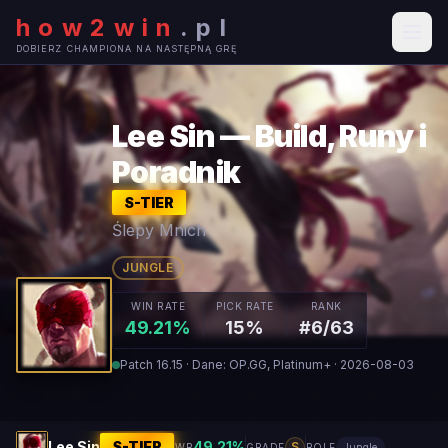
how2win
.
pl
DOBIERZ CHAMPIONA NA NASTĘPNĄ GRĘ
Lee Sin — Build, Runy i
Poradnik
S
-TIER
Ślepy Mnich
JUNGLE
WIN RATE
PICK RATE
RANK
49.21%
15%
#6/63
Patch 16.15 · Dane: OP.GG, Platinum+ · 2026-08-03
Lee Sin
S
-TIER
49.21
%
S
WR
GRADE
ROLE
Jungle