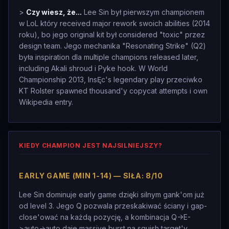
>
Czy wiesz, że...
Lee Sin był pierwszym championem
w LoL który received major rework swoich abilities (2014
roku), bo jego original kit był considered "toxic" przez
design team. Jego mechanika "Resonating Strike" (Q2)
była inspiration dla multiple champions released later,
including Akali shroud i Pyke hook. W World
Championship 2013, InsĘc's legendary play przeciwko
KT Rolster spawned thousand'y copycat attempts i own
Wikipedia entry.
KIEDY CHAMPION JEST NAJSILNIEJSZY?
EARLY GAME (MIN 1-14) — SIŁA: 8/10
Lee Sin dominuje early game dzięki silnym gank'om już
od level 3. Jego Q pozwala przeskakiwać ściany i gap-
close'ować na każdą pozycję, a kombinacja Q->E-
>auto->auto daje massive burst na squish target'y.