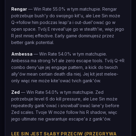
Rengar
— Win Rate 55.0% w tym matchupie. Rengar
potrzebuje bush'y do swojego kit'u, ale Lee Sin może
Q->follow him podczas leap'a i out-duel'ować go w
open space. Tvój E reveal'uje go w stealth'ie, więc jego
R jest mniej effective. Early game dominujesz przez
better gank potential.
Ambessa
— Win Rate 54.0% w tym matchupie.
Ambessa ma strong 1v1 ale zero escape tools. Tvój Q->R
combo deny'uje jej engage pattern, a kick do twoich
ally'ów mean certain death dla niej. Jej kit jest melee-
only więc nie może kite'ować tvich gank'ów.
Zed
— Win Rate 54.0% w tym matchupie. Zed
potrzebuje level 6 do kill pressure, ale Lee Sin może
repeatedly gank'ować i snowball'ować lane'y before
Zed scales. Tvoje W może follow his R shadow, więc
jego ultimate nie gwarantuje escape'a z gank'ów.
LEE SIN JEST SŁABY PRZECIW (PRZEGRYWA