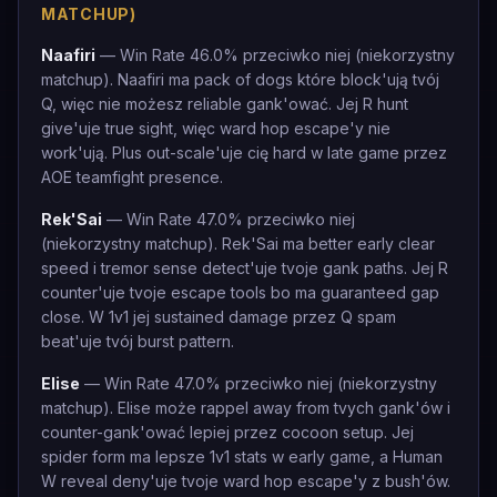
MATCHUP)
Naafiri
— Win Rate 46.0% przeciwko niej (niekorzystny
matchup). Naafiri ma pack of dogs które block'ują tvój
Q, więc nie możesz reliable gank'ować. Jej R hunt
give'uje true sight, więc ward hop escape'y nie
work'ują. Plus out-scale'uje cię hard w late game przez
AOE teamfight presence.
Rek'Sai
— Win Rate 47.0% przeciwko niej
(niekorzystny matchup). Rek'Sai ma better early clear
speed i tremor sense detect'uje tvoje gank paths. Jej R
counter'uje tvoje escape tools bo ma guaranteed gap
close. W 1v1 jej sustained damage przez Q spam
beat'uje tvój burst pattern.
Elise
— Win Rate 47.0% przeciwko niej (niekorzystny
matchup). Elise może rappel away from tvych gank'ów i
counter-gank'ować lepiej przez cocoon setup. Jej
spider form ma lepsze 1v1 stats w early game, a Human
W reveal deny'uje tvoje ward hop escape'y z bush'ów.