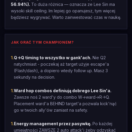
56.94%).
To duża różnica — oznacza ze Lee Sin ma
wysoki skill ceiling. Im lepiej go opanujesz, tym więcej
będziesz wygrywać. Warto zainwestować czas w naukę.
JAK GRAĆ TYM CHAMPIONEM?
1
.
Q->Q timing to wszystko w gank'ach.
Nie Q2
natychmiast - poczekaj aż target użyje escape'a
(Flash/dash), a dopiero wtedy follow up. Masz 3
sekundy na decision.
1
.
Ward hop combos definiują dobrego Lee Sin'a.
Zawsze noś 2 ward'y do combo W->ward->R->Q.
Placement ward'a BEHIND target'a pozwala kick'nąć
go w twoich ally'ów zamiast na safety.
1
.
Energy management przez pasywkę.
Po każdej
umiejętności ZAWSZE 2 auto attack'i żeby odzyskać