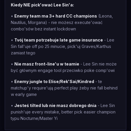
Kiedy NIE pick'ować Lee Sin'a:
•
Enemy team ma 3+ hard CC champions
(Leona,
Nautilus, Morgana) - nie możesz execute'ować
combo'sów bez instant lockdown
•
Tvój team potrzebuje late game insurance
- Lee
Sin fall'uje off po 25 minucie, pick'uj Graves/Karthus
zamiast tego
•
Nie masz front-line'u w teamie
- Lee Sin nie może
być głównym engage tool przeciwko poke comp'owi
•
Enemy jungle to Elise/Rek'Sai/Kindred
- te
matchup'y require'ują perfect play żeby nie fall behind
w early game
•
Jesteś tilted lub nie masz dobrego dnia
- Lee Sin
punish'uje every mistake, better pick easier champion
typu Nocturne/Master Yi