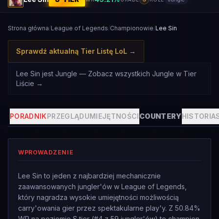
Strona główna
/
League of Legends
/
Championowie
/
Lee Sin
Sprawdź aktualną Tier Listę LoL
→
Lee Sin jest Jungle — Zobacz wszystkich Jungle w Tier
Liście
→
PORADNIK
PRZEGLĄD
UMIEJĘTNOŚCI
COUNTERY
HISTORIA
WPROWADZENIE
Lee Sin to jeden z najbardziej mechanicznie
zaawansowanych jungler'ów w League of Legends,
który nagradza wysokie umiejętności możliwością
carry'owania gier przez spektakularne play'y. Z 50.84%
WR na poziomie S tier (#4 z 59 jungler'ów) to champion