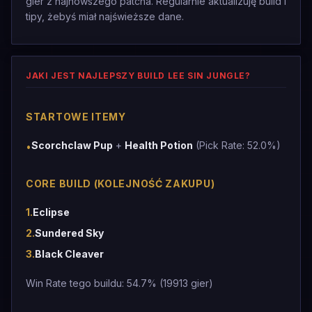
gier z najnowszego patcha. Regularnie aktualizuję build i
tipy, żebyś miał najświeższe dane.
JAKI JEST NAJLEPSZY BUILD LEE SIN JUNGLE?
STARTOWE ITEMY
Scorchclaw Pup
+
Health Potion
(Pick Rate: 52.0%)
•
CORE BUILD (KOLEJNOŚĆ ZAKUPU)
1
.
Eclipse
2
.
Sundered Sky
3
.
Black Cleaver
Win Rate tego buildu: 54.7% (19913 gier)