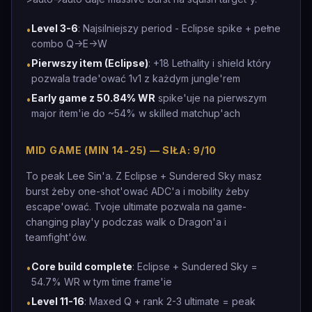
Level 3-6
: Najsilniejszy period - Eclipse spike + pełne
•
combo Q->E->W
Pierwszy item (Eclipse)
: +18 Lethality i shield który
•
pozwala trade'ować 1v1 z każdym jungle'rem
Early game z 50.84% WR
spike'uje na pierwszym
•
major item'ie do ~54% w skilled matchup'ach
MID GAME (MIN 14-25) — SIŁA: 9/10
To peak Lee Sin'a. Z Eclipse + Sundered Sky masz
burst żeby one-shot'ować ADC'a i mobility żeby
escape'ować. Tvoje ultimate pozwala na game-
changing play'y podczas walk o Dragon'a i
teamfight'ów.
Core build complete
: Eclipse + Sundered Sky =
•
54.7% WR w tym time frame'ie
Level 11-16
: Maxed Q + rank 2-3 ultimate = peak
•