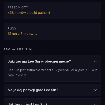
PRZEDMIOTY
458 itemów z build pathami
→
RUNY
61 run z 5 drzew
→
FAQ — LEE SIN
Jaki tier ma Lee Sin w obecnej mecie?
Lee Sin jest aktualnie w tierze S (ocena LoLalytics: S). Win
rate: 49.21%.
Na jakiej pozycji grać Lee Sin?
Jak trudny jest Lee Sin?