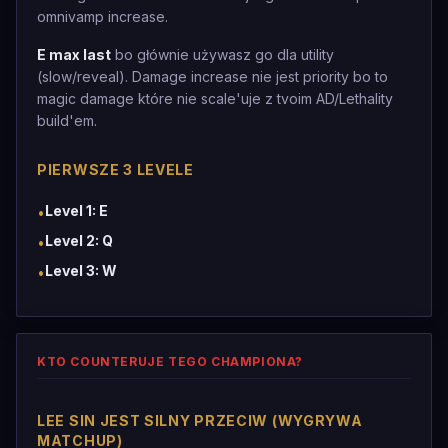
omnivamp increase.
E max last
bo głównie używasz go dla utility
(slow/reveal). Damage increase nie jest priority bo to
magic damage które nie scale'uje z tvoim AD/Lethality
build'em.
PIERWSZE 3 LEVELE
Level 1: E
•
Level 2: Q
•
Level 3: W
•
KTO COUNTERUJE TEGO CHAMPIONA?
LEE SIN JEST SILNY PRZECIW (WYGRYWA
MATCHUP)