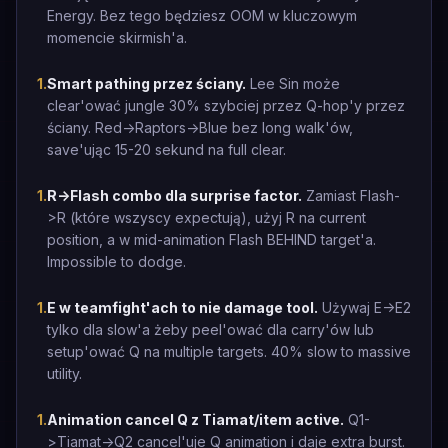
Energy. Bez tego będziesz OOM w kluczowym
momencie skirmish'a.
1
.
Smart pathing przez ściany.
Lee Sin może
clear'ować jungle 30% szybciej przez Q-hop'y przez
ściany. Red->Raptors->Blue bez long walk'ów,
save'ując 15-20 sekund na full clear.
1
.
R->Flash combo dla surprise factor.
Zamiast Flash-
>R (które wszyscy expectują), użyj R na current
position, a w mid-animation Flash BEHIND target'a.
Impossible to dodge.
1
.
E w teamfight'ach to nie damage tool.
Używaj E->E2
tylko dla slow'a żeby peel'ować dla carry'ów lub
setup'ować Q na multiple targets. 40% slow to massive
utility.
1
.
Animation cancel Q z Tiamat/item active.
Q1-
>Tiamat->Q2 cancel'uje Q animation i daje extra burst.