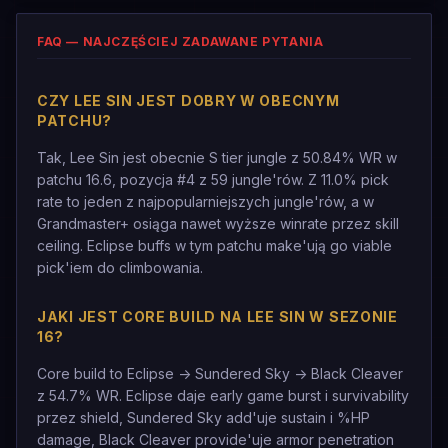
FAQ — NAJCZĘŚCIEJ ZADAWANE PYTANIA
CZY LEE SIN JEST DOBRY W OBECNYM
PATCHU?
Tak, Lee Sin jest obecnie S tier jungle z 50.84% WR w
patchu 16.6, pozycja #4 z 59 jungle'rów. Z 11.0% pick
rate to jeden z najpopularniejszych jungle'rów, a w
Grandmaster+ osiąga nawet wyższe winrate przez skill
ceiling. Eclipse buffs w tym patchu make'ują go viable
pick'iem do climbowania.
JAKI JEST CORE BUILD NA LEE SIN W SEZONIE
16?
Core build to Eclipse -> Sundered Sky -> Black Cleaver
z 54.7% WR. Eclipse daje early game burst i survivability
przez shield, Sundered Sky add'uje sustain i %HP
damage, Black Cleaver provide'uje armor penetration