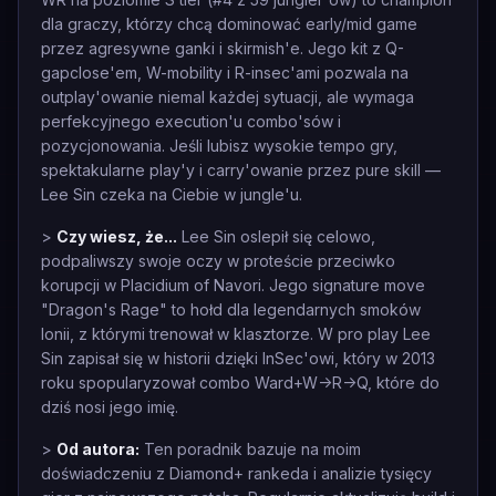
dla graczy, którzy chcą dominować early/mid game
przez agresywne ganki i skirmish'e. Jego kit z Q-
gapclose'em, W-mobility i R-insec'ami pozwala na
outplay'owanie niemal każdej sytuacji, ale wymaga
perfekcyjnego execution'u combo'sów i
pozycjonowania. Jeśli lubisz wysokie tempo gry,
spektakularne play'y i carry'owanie przez pure skill —
Lee Sin czeka na Ciebie w jungle'u.
>
Czy wiesz, że...
Lee Sin oslepił się celowo,
podpaliwszy swoje oczy w proteście przeciwko
korupcji w Placidium of Navori. Jego signature move
"Dragon's Rage" to hołd dla legendarnych smoków
Ionii, z którymi trenował w klasztorze. W pro play Lee
Sin zapisał się w historii dzięki InSec'owi, który w 2013
roku spopularyzował combo Ward+W->R->Q, które do
dziś nosi jego imię.
>
Od autora:
Ten poradnik bazuje na moim
doświadczeniu z Diamond+ rankeda i analizie tysięcy