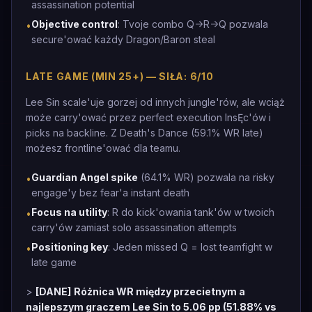
assassination potential
Objective control
: Tvoje combo Q->R->Q pozwala
•
secure'ować każdy Dragon/Baron steal
LATE GAME (MIN 25+) — SIŁA: 6/10
Lee Sin scale'uje gorzej od innych jungle'rów, ale wciąż
może carry'ować przez perfect execution InsĘc'ów i
picks na backline. Z Death's Dance (59.1% WR late)
możesz frontline'ować dla teamu.
Guardian Angel spike
(64.1% WR) pozwala na risky
•
engage'y bez fear'a instant death
Focus na utility
: R do kick'owania tank'ów w twoich
•
carry'ów zamiast solo assassination attempts
Positioning key
: Jeden missed Q = lost teamfight w
•
late game
>
[DANE]
Różnica WR między przecietnym a
najlepszym graczem Lee Sin to 5.06 pp (51.88% vs