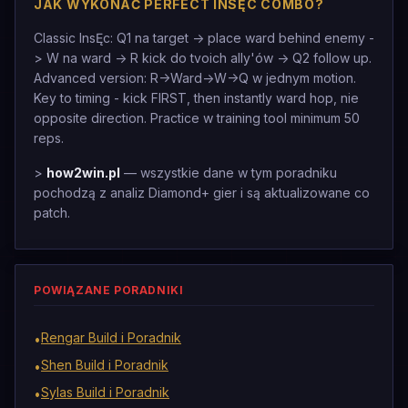
JAK WYKONAĆ PERFECT INSĘC COMBO?
Classic InsĘc: Q1 na target -> place ward behind enemy -
> W na ward -> R kick do tvoich ally'ów -> Q2 follow up.
Advanced version: R->Ward->W->Q w jednym motion.
Key to timing - kick FIRST, then instantly ward hop, nie
opposite direction. Practice w training tool minimum 50
reps.
>
how2win.pl
— wszystkie dane w tym poradniku
pochodzą z analiz Diamond+ gier i są aktualizowane co
patch.
POWIĄZANE PORADNIKI
Rengar Build i Poradnik
•
Shen Build i Poradnik
•
Sylas Build i Poradnik
•