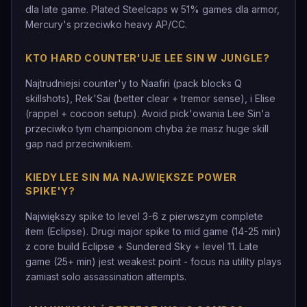
dla late game. Plated Steelcaps w 51% games dla armor,
Mercury's przeciwko heavy AP/CC.
KTO HARD COUNTER'UJE LEE SIN W JUNGLE?
Najtrudniejsi counter'y to Naafiri (pack blocks Q
skillshots), Rek'Sai (better clear + tremor sense), i Elise
(rappel + cocoon setup). Avoid pick'owania Lee Sin'a
przeciwko tym championom chyba że masz huge skill
gap nad przeciwnikiem.
KIEDY LEE SIN MA NAJWIĘKSZE POWER
SPIKE'Y?
Największy spike to level 3-6 z pierwszym complete
item (Eclipse). Drugi major spike to mid game (14-25 min)
z core build Eclipse + Sundered Sky + level 11. Late
game (25+ min) jest weakest point - focus na utility plays
zamiast solo assassination attempts.