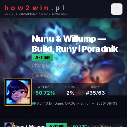
how2win
.
pl
DOBIERZ CHAMPIONA NA NASTĘPNĄ GRĘ
Nunu & Willump —
Build, Runy i Poradnik
A
-TIER
Chłopiec i Jego Yeti
JUNGLE
WIN RATE
PICK RATE
RANK
50.72%
2%
#35/63
Patch 16.15 · Dane: OP.GG, Platinum+ · 2026-08-03
Nunu & Willump
A
-TIER
50.72
%
A
WR
GRADE
ROLE
Jungle