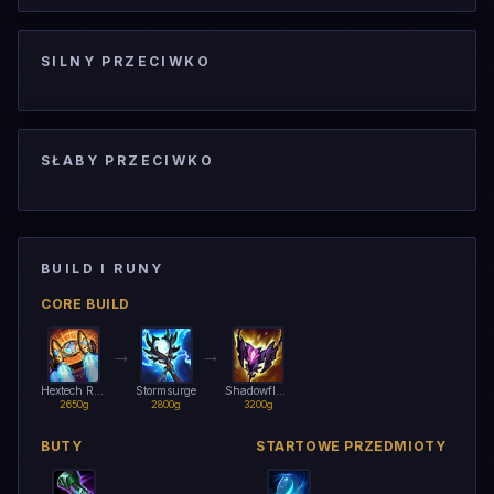
SILNY PRZECIWKO
SŁABY PRZECIWKO
BUILD I RUNY
CORE BUILD
→
→
Hextech Rocketbelt
Stormsurge
Shadowflame
2650g
2800g
3200g
BUTY
STARTOWE PRZEDMIOTY