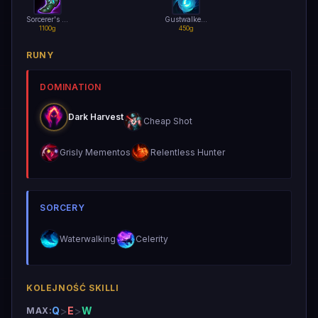
Sorcerer's Shoes
Gustwalker Hatchling
1100g
450g
RUNY
DOMINATION
Dark Harvest
Cheap Shot
Grisly Mementos
Relentless Hunter
SORCERY
Waterwalking
Celerity
KOLEJNOŚĆ SKILLI
>
>
Q
E
W
MAX: