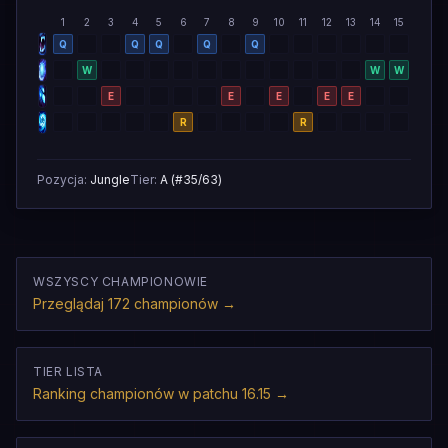
1
2
3
4
5
6
7
8
9
10
11
12
13
14
15
Q
Q
Q
Q
Q
W
W
W
E
E
E
E
E
R
R
Pozycja
:
Jungle
Tier
:
A
(#
35
/
63
)
WSZYSCY CHAMPIONOWIE
Przeglądaj 172 championów
→
TIER LISTA
Ranking championów w patchu 16.15
→