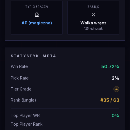
TYP OBRAŻEŃ
ZASIĘG
🔮
⚔️
AP (magiczne)
Walka wręcz
125 jednostek
STATYSTYKI META
50.72
%
Win Rate
2
%
Pick Rate
Tier Grade
A
#
35
/
63
Rank (
jungle
)
0
%
Top Player WR
Top Player Rank