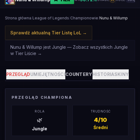
Strona główna
/
League of Legends
/
Championowie
/
Nunu & Willump
Sprawdź aktualną Tier Listę LoL
→
Nunu & Willump jest Jungle — Zobacz wszystkich Jungle
w Tier Liście
→
PRZEGLĄD
UMIEJĘTNOŚCI
COUNTERY
HISTORIA
SKINY
PRZEGLĄD CHAMPIONA
ROLA
TRUDNOŚĆ
🌿
4
/10
Średni
Jungle