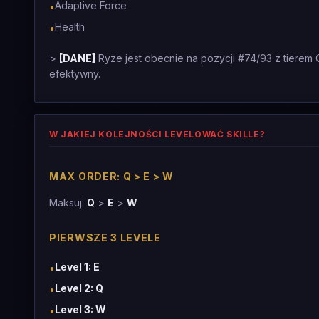
Adaptive Force
•
Health
•
>
[DANE]
Ryze jest obecnie na pozycji #74/93 z tierem 
efektywny.
W JAKIEJ KOLEJNOŚCI LEVELOWAĆ SKILLE?
MAX ORDER: Q > E > W
Maksuj:
Q
>
E
>
W
PIERWSZE 3 LEVELE
Level 1: E
•
Level 2: Q
•
Level 3: W
•