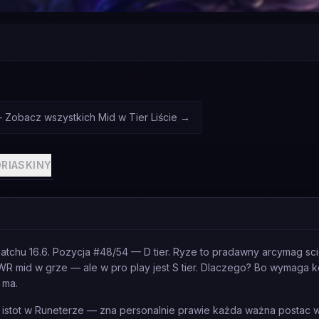
 Zobacz wszystkich Mid w Tier Liście
→
RIA
SKINY
tchu 16.6. Pozycja #48/54 — D tier. Ryze to pradawny arcymag sc
R mid w grze — ale w pro play jest S tier. Dlaczego? Bo wymaga k
 ma.
stot w Runeterze — zna personalnie prawie każda ważna postac w