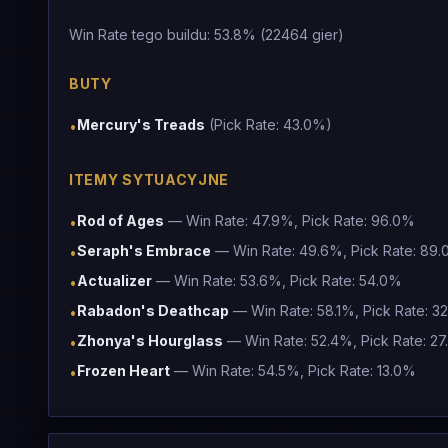
Win Rate tego buildu: 53.8% (22464 gier)
BUTY
Mercury's Treads
(Pick Rate: 43.0%)
•
ITEMY SYTUACYJNE
Rod of Ages
— Win Rate: 47.9%, Pick Rate: 96.0%
•
Seraph's Embrace
— Win Rate: 49.6%, Pick Rate: 89
•
Actualizer
— Win Rate: 53.6%, Pick Rate: 54.0%
•
Rabadon's Deathcap
— Win Rate: 58.1%, Pick Rate: 3
•
Zhonya's Hourglass
— Win Rate: 52.4%, Pick Rate: 2
•
Frozen Heart
— Win Rate: 54.5%, Pick Rate: 13.0%
•