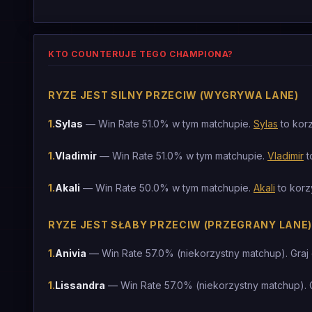
KTO COUNTERUJE TEGO CHAMPIONA?
RYZE JEST SILNY PRZECIW (WYGRYWA LANE)
1
.
Sylas
— Win Rate 51.0% w tym matchupie.
Sylas
to kor
1
.
Vladimir
— Win Rate 51.0% w tym matchupie.
Vladimir
t
1
.
Akali
— Win Rate 50.0% w tym matchupie.
Akali
to korz
RYZE JEST SŁABY PRZECIW (PRZEGRANY LANE)
1
.
Anivia
— Win Rate 57.0% (niekorzystny matchup). Graj
1
.
Lissandra
— Win Rate 57.0% (niekorzystny matchup). 