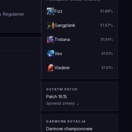
Fizz
51.68
%
. Regularnie
Gangplank
51.67
%
Tristana
51.54
%
Vex
51.51
%
Vladimir
51.51
%
OSTATNI PATCH
Patch
16.15
Sprawdź zmiany
→
DARMOWA ROTACJA
Darmowi championowie