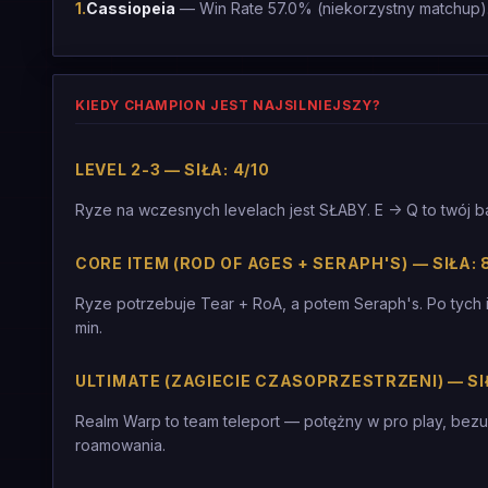
1
.
Cassiopeia
— Win Rate 57.0% (niekorzystny matchup).
KIEDY CHAMPION JEST NAJSILNIEJSZY?
LEVEL 2-3 — SIŁA: 4/10
Ryze na wczesnych levelach jest SŁABY. E -> Q to twój ba
CORE ITEM (ROD OF AGES + SERAPH'S) — SIŁA: 
Ryze potrzebuje Tear + RoA, a potem Seraph's. Po tych
min.
ULTIMATE (ZAGIECIE CZASOPRZESTRZENI) — SIŁ
Realm Warp to team teleport — potężny w pro play, bezu
roamowania.