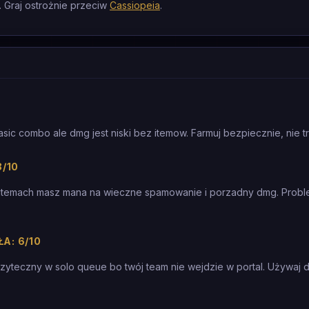
 Graj ostrożnie przeciw
Cassiopeia
.
sic combo ale dmg jest niski bez itemow. Farmuj bezpiecznie, nie t
8/10
 itemach masz mana na wieczne spamowanie i porzadny dmg. Proble
A: 6/10
zyteczny w solo queue bo twój team nie wejdzie w portal. Używaj 