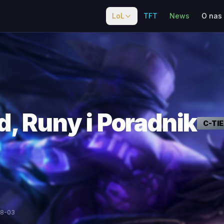
LoL
TFT
News
O nas
d, Runy i Poradnik
C
-TI
08-03