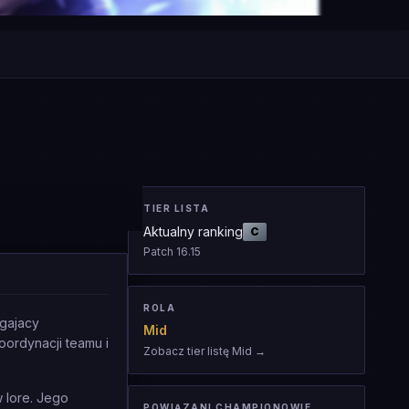
TIER LISTA
Aktualny ranking
C
Patch
16.15
ROLA
igajacy
Mid
oordynacji teamu i
Zobacz tier listę Mid
→
 lore. Jego
POWIĄZANI CHAMPIONOWIE