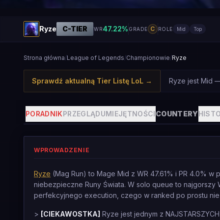
Ryze
C
-TIER
47.22
%
C
WR
GRADE
ROLE
Mid
Top
Strona główna
/
League of Legends
/
Championowie
/
Ryze
Sprawdź aktualną Tier Listę LoL
→
Ryze jest Mid —
PORADNIK
PRZEGLĄD
UMIEJĘTNOŚCI
COUNTERY
HISTO
WPROWADZENIE
Ryze
(Mag Run) to Mage Mid z WR 47.61% i PR 4.0% w pa
niebezpieczne Runy Świata. W solo queue to najgorszy W
perfekcyjnego execution, czego w ranked po prostu nie
>
[CIEKAWOSTKA]
Ryze jest jednym z NAJSTARSZYCH i