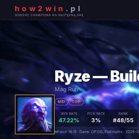
how2win
.
pl
DOBIERZ CHAMPIONA NA NASTĘPNĄ GRĘ
Ryze — Buil
Mag Run
MID
TOP
WIN RATE
PICK RATE
RANK
47.22%
3%
#48/55
Patch 16.15 · Dane: OP.GG, Platinum+ · 2026-