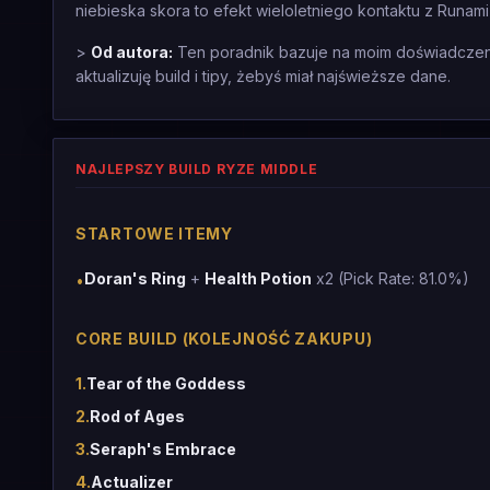
niebieska skora to efekt wieloletniego kontaktu z Runam
>
Od autora:
Ten poradnik bazuje na moim doświadczeniu
aktualizuję build i tipy, żebyś miał najświeższe dane.
NAJLEPSZY BUILD RYZE MIDDLE
STARTOWE ITEMY
Doran's Ring
+
Health Potion
x2 (Pick Rate: 81.0%)
•
CORE BUILD (KOLEJNOŚĆ ZAKUPU)
1
.
Tear of the Goddess
2
.
Rod of Ages
3
.
Seraph's Embrace
4
.
Actualizer