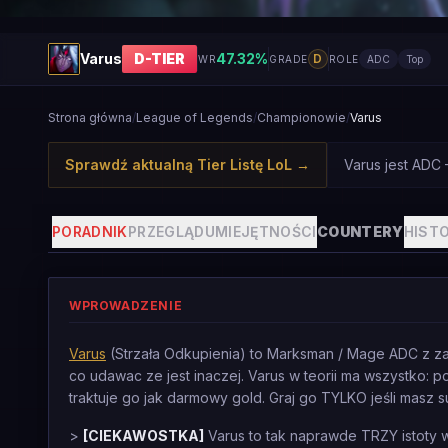
Varus
D
-TIER
47.32
%
D
WR
GRADE
ROLE
ADC
Top
Strona główna
/
League of Legends
/
Championowie
/
Varus
Sprawdź aktualną Tier Listę LoL
→
Varus jest ADC
PORADNIK
PRZEGLĄD
UMIEJĘTNOŚCI
COUNTERY
HISTO
WPROWADZENIE
Varus
(Strzała Odkupienia) to Marksman / Mage ADC z zal
co udawac ze jest inaczej. Varus w teorii ma wszystko: p
traktuje go jak darmowy gold. Graj go TYLKO jeśli masz su
>
[CIEKAWOSTKA]
Varus to tak naprawde TRZY istoty w