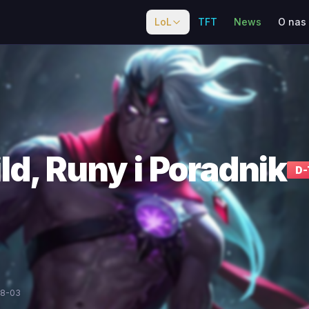
LoL
TFT
News
O nas
ld, Runy i Poradnik
D
-
08-03