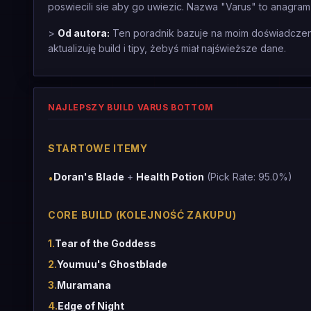
poswiecili sie aby go uwiezic. Nazwa "Varus" to anagram
>
Od autora:
Ten poradnik bazuje na moim doświadczeniu
aktualizuję build i tipy, żebyś miał najświeższe dane.
NAJLEPSZY BUILD VARUS BOTTOM
STARTOWE ITEMY
Doran's Blade
+
Health Potion
(Pick Rate: 95.0%)
•
CORE BUILD (KOLEJNOŚĆ ZAKUPU)
1
.
Tear of the Goddess
2
.
Youmuu's Ghostblade
3
.
Muramana
4
.
Edge of Night