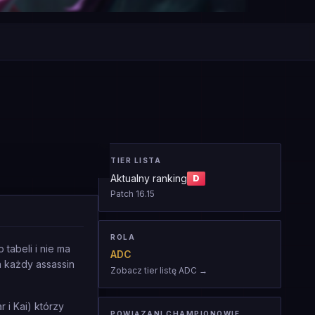
TIER LISTA
Aktualny ranking
D
Patch
16.15
ROLA
tabeli i nie ma
ADC
a każdy assassin
Zobacz tier listę ADC
→
 i Kai) którzy
POWIĄZANI CHAMPIONOWIE