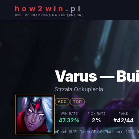
how2win
.
pl
DOBIERZ CHAMPIONA NA NASTĘPNĄ GRĘ
Varus — Bui
Strzała Odkupienia
ADC
TOP
WIN RATE
PICK RATE
RANK
47.32%
2%
#42/44
Patch 16.15 · Dane: OP.GG, Platinum+ · 2026-