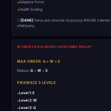
Adaptive Force
•
Health Scaling
•
>
[DANE]
Varus jest obecnie na pozycji #40/48 z tierem
efektywny.
W JAKIEJ KOLEJNOŚCI LEVELOWAĆ SKILLE?
MAX ORDER: Q > W > E
Maksuj:
Q
>
W
>
E
PIERWSZE 3 LEVELE
Level 1: E
•
Level 2: W
•
Level 3: Q
•