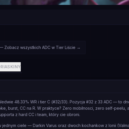
 — Zobacz wszystkich ADC w Tier Liście
→
RIA
SKINY
edwie 48.33% WR i tier C (#32/33). Pozycja #32 z 33 ADC — to dno 
oke, burst, CC na R. W praktyce? Zero mobilnosci, zero self-peelu, 
pporta z hard CC i team, który cie obroni.
 jednym ciele — Darkin Varus oraz dwoch kochankow z Ionii (Valmar