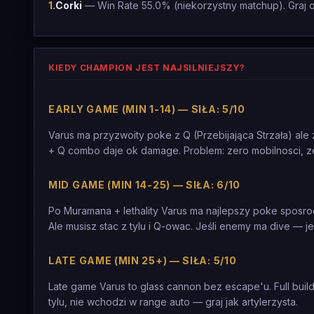
1
.
Corki
— Win Rate 55.0% (niekorzystny matchup). Graj 
KIEDY CHAMPION JEST NAJSILNIEJSZY?
EARLY GAME (MIN 1-14) — SIŁA: 5/10
Varus ma przyzwoity poke z Q (Przebijająca Strzała) ale
+ Q combo daje ok damage. Problem: zero mobilnosci, ze
MID GAME (MIN 14-25) — SIŁA: 6/10
Po Muramana + lethality Varus ma najlepszy poke sposrod 
Ale musisz stac z tylu i Q-owac. Jeśli enemy ma dive — j
LATE GAME (MIN 25+) — SIŁA: 5/10
Late game Varus to glass cannon bez escape'u. Full bui
tylu, nie wchodzi w range auto — graj jak artylerzysta.