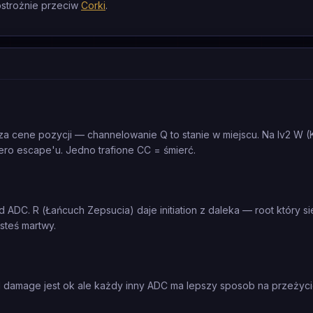
ostrożnie przeciw
Corki
.
 za cene pozycji — channelowanie Q to stanie w miejscu. Na lv2 W 
ro escape'u. Jedno trafione CC = śmierć.
ADC. R (Łańcuch Zepsucia) daje initiation z daleka — root który si
esteś martwy.
ld damage jest ok ale każdy inny ADC ma lepszy sposob na przeżyci