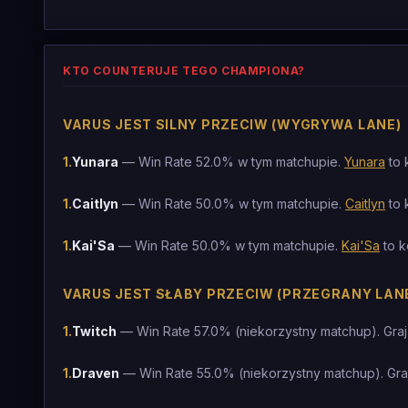
KTO COUNTERUJE TEGO CHAMPIONA?
VARUS JEST SILNY PRZECIW (WYGRYWA LANE)
1
.
Yunara
— Win Rate 52.0% w tym matchupie.
Yunara
to 
1
.
Caitlyn
— Win Rate 50.0% w tym matchupie.
Caitlyn
to 
1
.
Kai'Sa
— Win Rate 50.0% w tym matchupie.
Kai'Sa
to k
VARUS JEST SŁABY PRZECIW (PRZEGRANY LAN
1
.
Twitch
— Win Rate 57.0% (niekorzystny matchup). Graj
1
.
Draven
— Win Rate 55.0% (niekorzystny matchup). Gra