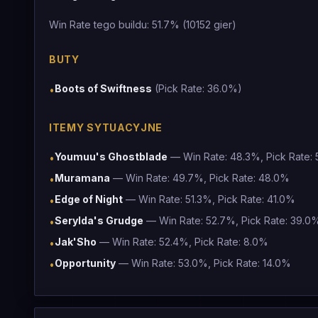
Win Rate tego buildu: 51.7% (10152 gier)
BUTY
Boots of Swiftness
(Pick Rate: 36.0%)
•
ITEMY SYTUACYJNE
Youmuu's Ghostblade
— Win Rate: 48.3%, Pick Rate:
•
Muramana
— Win Rate: 49.7%, Pick Rate: 48.0%
•
Edge of Night
— Win Rate: 51.3%, Pick Rate: 41.0%
•
Serylda's Grudge
— Win Rate: 52.7%, Pick Rate: 39.0
•
Jak'Sho
— Win Rate: 52.4%, Pick Rate: 8.0%
•
Opportunity
— Win Rate: 53.0%, Pick Rate: 14.0%
•