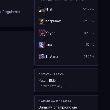
Nilah
52.79
%
. Regularnie
Kog'Maw
52.58
%
Xayah
52.12
%
Jinx
52.1
%
Tristana
51.54
%
OSTATNI PATCH
Patch
16.15
Sprawdź zmiany
→
DARMOWA ROTACJA
Darmowi championowie