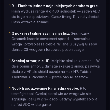
1
.
R + Flash to jedne z najsilniejszych combo w grze.
Flash wydluza range R o 400 jednostek — żaden ADC
sie tego nie spodziewa. Cwicz timing: R -> natychmiast
Flash w trakcie animacji.
1
.
Q poke jest silniejszy niz myslisz.
Sejsmiczny
Odłamek kradnie movement speed — spowalnia
wroga i przyspiesza ciebie. W lane'u używaj Q żeby
deniac CS wrogowi i forcowac potion usage.
1
.
Stackuj armor, nie HP.
Malphite skaluje z armor — W
daje bonus armor, E damage skaluje z armor, pasywka
skaluje z HP ale shield bazuje na max HP. Tabis +
Thornmail + Randuin's = jesteś pan AD teamow.
1
.
Noob trap: używanie R na jedna osobe.
R to
teamfight tool. Czekaj cierpliwie az wrogowie sie
zgrupuja i celuj w 2-3+ osob. Jedyny wyjatek: solo R
na fed ADC w late game.