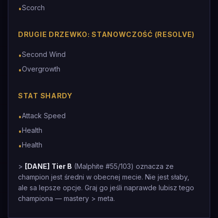
Scorch
•
DRUGIE DRZEWKO: STANOWCZOŚĆ (RESOLVE)
Second Wind
•
Overgrowth
•
STAT SHARDY
Attack Speed
•
Health
•
Health
•
>
[DANE]
Tier B
(Malphite #55/103) oznacza ze
champion jest średni w obecnej mecie. Nie jest słaby,
ale sa lepsze opcje. Graj go jeśli naprawde lubisz tego
championa — mastery > meta.