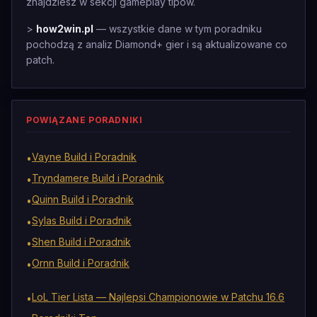
znajdziesz w sekcji gameplay tipow.
>
how2win.pl
— wszystkie dane w tym poradniku
pochodzą z analiz Diamond+ gier i są aktualizowane co
patch.
POWIĄZANE PORADNIKI
Vayne Build i Poradnik
•
Tryndamere Build i Poradnik
•
Quinn Build i Poradnik
•
Sylas Build i Poradnik
•
Shen Build i Poradnik
•
Ornn Build i Poradnik
•
LoL Tier Lista — Najlepsi Championowie w Patchu 16.6
•