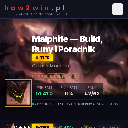
how2win
.
pl
DOBIERZ CHAMPIONA NA NASTĘPNĄ GRĘ
Malphite — Build,
Runy i Poradnik
S
-TIER
Okruch Monolitu
TOP
JUNGLE
MID
WIN RATE
PICK RATE
RANK
51.41%
6%
#2/62
Patch 16.15 · Dane: OP.GG, Platinum+ · 2026-08-03
Malphite
S
-TIER
51.41
%
S
WR
GRADE
ROLE
Top
Jungle