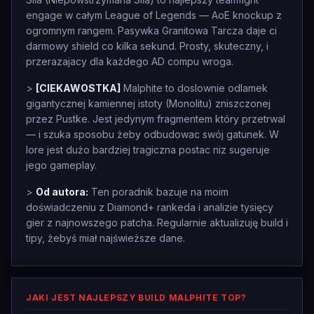
engage w całym League of Legends — AoE knockup z
ogromnym rangem. Pasywka Granitowa Tarcza daje ci
darmowy shield co kilka sekund. Prosty, skuteczny, i
przerazajacy dla każdego AD compu wroga.
>
[CIEKAWOSTKA]
Malphite to doslownie odlamek
gigantycznej kamiennej istoty (Monolitu) zniszczonej
przez Pustke. Jest jedynym fragmentem który przetrwal
— i szuka sposobu żeby odbudowac swój gatunek. W
lore jest dużo bardziej tragiczna postac niz sugeruje
jego gameplay.
>
Od autora:
Ten poradnik bazuje na moim
doświadczeniu z Diamond+ rankeda i analizie tysięcy
gier z najnowszego patcha. Regularnie aktualizuję build i
tipy, żebyś miał najświeższe dane.
JAKI JEST NAJLEPSZY BUILD MALPHITE TOP?