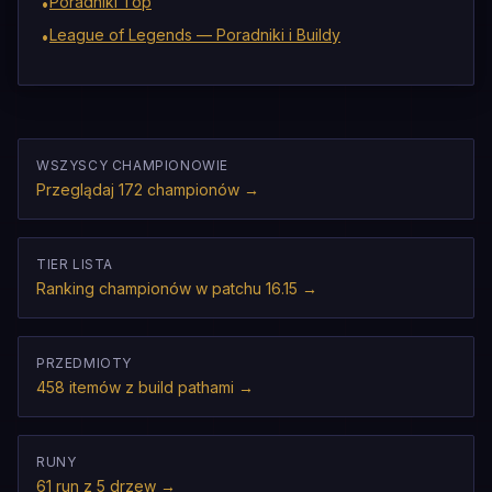
Poradniki Top
•
League of Legends — Poradniki i Buildy
•
WSZYSCY CHAMPIONOWIE
Przeglądaj 172 championów
→
TIER LISTA
Ranking championów w patchu 16.15
→
PRZEDMIOTY
458 itemów z build pathami
→
RUNY
61 run z 5 drzew
→