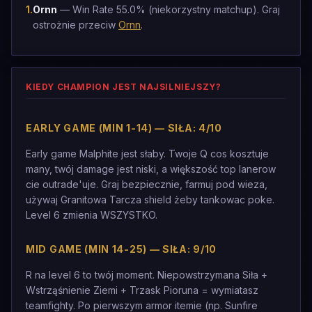
1
.
Ornn
— Win Rate 55.0% (niekorzystny matchup). Graj
ostrożnie przeciw
Ornn
.
KIEDY CHAMPION JEST NAJSILNIEJSZY?
EARLY GAME (MIN 1-14) — SIŁA: 4/10
Early game Malphite jest słaby. Twoje Q cos kosztuje
many, twój damage jest niski, a większość top lanerow
cie outrade'uje. Graj bezpiecznie, farmuj pod wieza,
używaj Granitowa Tarcza shield żeby tankowac poke.
Level 6 zmienia WSZYSTKO.
MID GAME (MIN 14-25) — SIŁA: 9/10
R na level 6 to twój moment. Niepowstrzymana Siła +
Wstrząśnienie Ziemi + Trzask Pioruna = wymiatasz
teamfighty. Po pierwszym armor itemie (np. Sunfire