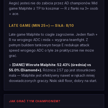
Aegis) jesteś nie do zabicia przez AD championów. Mid
game Malphite z TP to koszmar — R z flanki na 3+ osob
= ace.
LATE GAME (MIN 25+) — SIŁA: 8/10
Late game Malphite to ciagle zagrożenie. Jeden flash +
R na wrogiego ADC i mida = wygrana teamfight. Z
pełnym buildem tankowym twoje E redukuje attack
speed wrogiego ADC o tyle ze praktycznie nie może
grać.
>
[DANE]
Winrate Malphite: 52.43% (średnia) vs
55.0% (Diamond+).
Różnica 2.57 pp jest stosunkowo
mala — Malphite jest efektywny nawet w rękach mniej
doswiadczonych graczy. Niski skill floor, dobry na start.
JAK GRAĆ TYM CHAMPIONEM?