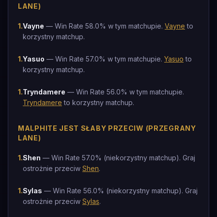
LANE)
1
.
Vayne
— Win Rate 58.0% w tym matchupie.
Vayne
to
korzystny matchup.
1
.
Yasuo
— Win Rate 57.0% w tym matchupie.
Yasuo
to
korzystny matchup.
1
.
Tryndamere
— Win Rate 56.0% w tym matchupie.
Tryndamere
to korzystny matchup.
MALPHITE JEST SŁABY PRZECIW (PRZEGRANY
LANE)
1
.
Shen
— Win Rate 57.0% (niekorzystny matchup). Graj
ostrożnie przeciw
Shen
.
1
.
Sylas
— Win Rate 56.0% (niekorzystny matchup). Graj
ostrożnie przeciw
Sylas
.