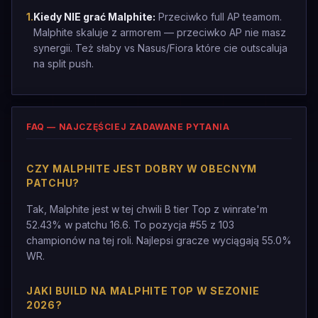
1
.
Kiedy NIE grać Malphite:
Przeciwko full AP teamom.
Malphite skaluje z armorem — przeciwko AP nie masz
synergii. Też słaby vs Nasus/Fiora które cie outscaluja
na split push.
FAQ — NAJCZĘŚCIEJ ZADAWANE PYTANIA
CZY MALPHITE JEST DOBRY W OBECNYM
PATCHU?
Tak, Malphite jest w tej chwili B tier Top z winrate'm
52.43% w patchu 16.6. To pozycja #55 z 103
championów na tej roli. Najlepsi gracze wyciągają 55.0%
WR.
JAKI BUILD NA MALPHITE TOP W SEZONIE
2026?