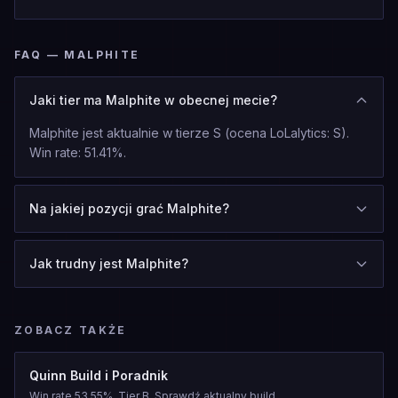
FAQ — MALPHITE
Jaki tier ma Malphite w obecnej mecie?
Malphite jest aktualnie w tierze S (ocena LoLalytics: S).
Win rate: 51.41%.
Na jakiej pozycji grać Malphite?
Jak trudny jest Malphite?
ZOBACZ TAKŻE
Quinn Build i Poradnik
Win rate 53.55%, Tier B. Sprawdź aktualny build.