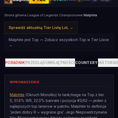
Strona główna
/
League of Legends
/
Championowie
/
Malphite
Sprawdź aktualną Tier Listę LoL
→
Malphite jest Top — Zobacz wszystkich Top w Tier Liście
→
PORADNIK
PRZEGLĄD
UMIEJĘTNOŚCI
COUNTERY
HISTORIA
WPROWADZENIE
Malphite
(Okruch Monolitu) to tank/mage na Top z tier
S, 51.6% WR, 22.0% banrate i pozycja #3/62 — jeden z
najlepszych top lanerow w patchu. Malphite to definicja
'jeden dobry R = wygrana gra'. Jego Niepowstrzymana
Siła (Niepowstrzymana Siła) to najlepszy teamfight