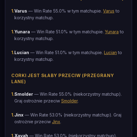
1
.
Varus
— Win Rate 55.0% w tym matchupie.
Varus
to
korzystny matchup.
1
.
Yunara
— Win Rate 51.0% w tym matchupie.
Yunara
to
korzystny matchup.
1
.
Lucian
— Win Rate 51.0% w tym matchupie.
Lucian
to
korzystny matchup.
CORKI JEST SŁABY PRZECIW (PRZEGRANY
LANE)
1
.
Smolder
— Win Rate 55.0% (niekorzystny matchup).
Graj ostrożnie przeciw
Smolder
.
1
.
Jinx
— Win Rate 53.0% (niekorzystny matchup). Graj
ostrożnie przeciw
Jinx
.
1
.
Xayah
— Win Rate 53.0% (niekorzystny matchup).