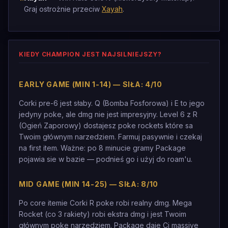
Graj ostrożnie przeciw
Xayah
.
KIEDY CHAMPION JEST NAJSILNIEJSZY?
EARLY GAME (MIN 1-14) — SIŁA: 4/10
Corki pre-6 jest słaby. Q (Bomba Fosforowa) i E to jego
jedyny poke, ale dmg nie jest impresyjny. Level 6 z R
(Ogień Zaporowy) dostajesz poke rockets które sa
Twoim głównym narzedziem. Farmuj pasywnie i czekaj
na first item. Ważne: po 8 minucie gramy Package
pojawia sie w bazie — podnieś go i użyj do roam'u.
MID GAME (MIN 14-25) — SIŁA: 8/10
Po core itemie Corki R poke robi realny dmg. Mega
Rocket (co 3 rakiety) robi ekstra dmg i jest Twoim
głównym poke narzedziem. Package daje Ci massive