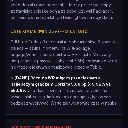
zone denial i roam potential — lecisz przez pol mapy
zostawiajac ścieżkę ognia za soba. Używaj Package'u
do roam'ow na bota lub do teamfightow na objektach.
LATE GAME (MIN 25+) — SIŁA: 8/10
Full build Corki z 3+ itemami to poke machine. R spam z
daleka -> szukaj momentu na W (Package)
engage/zone -> burst combo Q + E + auto. Mieszany
dmg (magic z pasywki + physical z AD) sprawia ze wróg
nie może efektywnie itemizowac przeciw Tobie.
>
[DANE]
Różnica WR między przecietnym a
najlepszym graczem Corki to 5.08 pp (49.98% vs
55.06%).
To duża różnica — oznacza ze Corki ma
wysoki skill ceiling. Im lepiej go opanujesz, tym więcej
będziesz wygrywać. Warto zainwestować czas w naukę.
JAK GRAĆ TYM CHAMPIONEM?