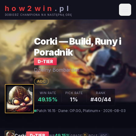
how2win
.
pl
DOBIERZ CHAMPIONA NA NASTĘPNĄ GRĘ
Corki — Build, Runy i
Poradnik
D
-TIER
Dzielny Bombardier
ADC
WIN RATE
PICK RATE
RANK
49.15%
1%
#40/44
Patch 16.15 · Dane: OP.GG, Platinum+ · 2026-08-03
Corki
D
-TIER
49.15
%
D
WR
GRADE
ROLE
ADC