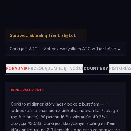
Sprawdź aktualną Tier Listę LoL
→
Corki jest ADC — Zobacz wszystkich ADC w Tier Liście
→
PORADNIK
PRZEGLĄD
UMIEJĘTNOŚCI
COUNTERY
HISTORIA
WPROWADZENIE
Corki to midlaner który laczy poke z burst'em — i
jednocześnie champion z unikalna mechanika Package
(po 8 minucie). W patchu 16.6 z winrate'm 49.2% i
pozycja #30/33, Corki jest klasycznym scaling mid'em
który spike'uje na 2-3 itemach. Jego passive sprawia ze