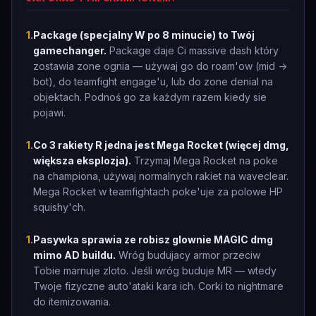
1
.
Package (specjalny W po 8 minucie) to Twój
gamechanger.
Package daje Ci massive dash który
zostawia zone ognia — używaj go do roam'ow (mid ->
bot), do teamfight engage'u, lub do zone denial na
objektach. Podnoś go za każdym razem kiedy sie
pojawi.
1
.
Co 3 rakiety R jedna jest Mega Rocket (więcej dmg,
większa eksplozja).
Trzymaj Mega Rocket na poke
na championa, używaj normalnych rakiet na waveclear.
Mega Rocket w teamfightach poke'uje za polowe HP
squishy'ch.
1
.
Pasywka sprawia ze robisz glownie MAGIC dmg
mimo AD buildu.
Wróg budujacy armor przeciw
Tobie marnuje zloto. Jeśli wróg buduje MR — wtedy
Twoje fizyczne auto'ataki kara ich. Corki to nightmare
do itemizowania.