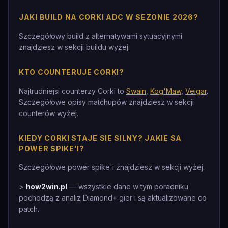
JAKI BUILD NA CORKI ADC W SEZONIE 2026?
Szczegółowy build z alternatywami sytuacyjnymi
znajdziesz w sekcji buildu wyżej.
KTO COUNTERUJE CORKI?
Najtrudniejsi counterzy Corki to
Swain
,
Kog'Maw
,
Veigar
.
Szczegółowe opisy matchupów znajdziesz w sekcji
counterów wyżej.
KIEDY CORKI STAJE SIE SILNY? JAKIE SA
POWER SPIKE'I?
Szczegółowe power spike'i znajdziesz w sekcji wyżej.
>
how2win.pl
— wszystkie dane w tym poradniku
pochodzą z analiz Diamond+ gier i są aktualizowane co
patch.