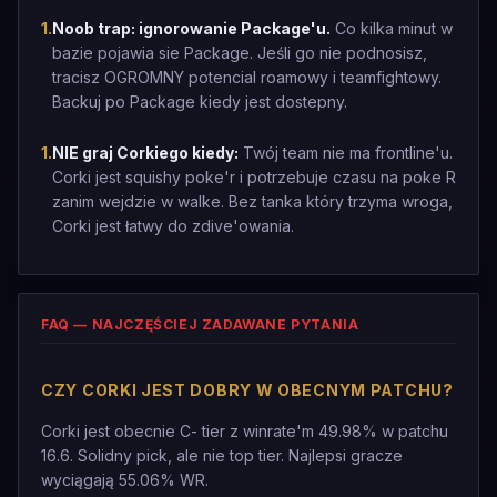
1
.
Noob trap: ignorowanie Package'u.
Co kilka minut w
bazie pojawia sie Package. Jeśli go nie podnosisz,
tracisz OGROMNY potencial roamowy i teamfightowy.
Backuj po Package kiedy jest dostepny.
1
.
NIE graj Corkiego kiedy:
Twój team nie ma frontline'u.
Corki jest squishy poke'r i potrzebuje czasu na poke R
zanim wejdzie w walke. Bez tanka który trzyma wroga,
Corki jest łatwy do zdive'owania.
FAQ — NAJCZĘŚCIEJ ZADAWANE PYTANIA
CZY CORKI JEST DOBRY W OBECNYM PATCHU?
Corki jest obecnie C- tier z winrate'm 49.98% w patchu
16.6. Solidny pick, ale nie top tier. Najlepsi gracze
wyciągają 55.06% WR.