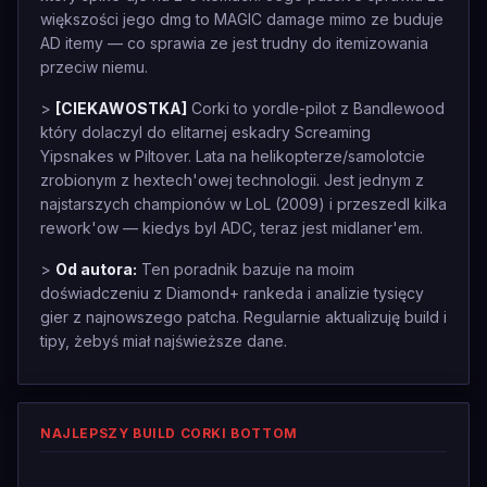
większości jego dmg to MAGIC damage mimo ze buduje
AD itemy — co sprawia ze jest trudny do itemizowania
przeciw niemu.
>
[CIEKAWOSTKA]
Corki to yordle-pilot z Bandlewood
który dolaczyl do elitarnej eskadry Screaming
Yipsnakes w Piltover. Lata na helikopterze/samolotcie
zrobionym z hextech'owej technologii. Jest jednym z
najstarszych championów w LoL (2009) i przeszedl kilka
rework'ow — kiedys byl ADC, teraz jest midlaner'em.
>
Od autora:
Ten poradnik bazuje na moim
doświadczeniu z Diamond+ rankeda i analizie tysięcy
gier z najnowszego patcha. Regularnie aktualizuję build i
tipy, żebyś miał najświeższe dane.
NAJLEPSZY BUILD CORKI BOTTOM