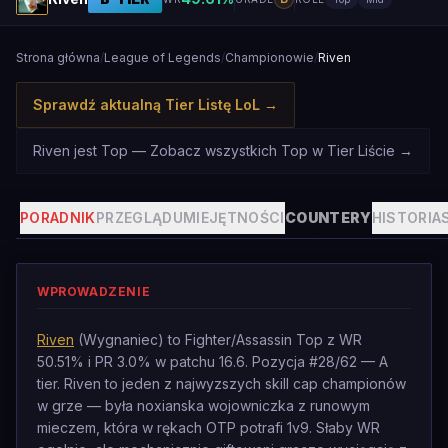
Strona główna
/
League of Legends
/
Championowie
/
Riven
Sprawdź aktualną Tier Listę LoL
→
Riven jest Top — Zobacz wszystkich Top w Tier Liście
→
PORADNIK
PRZEGLĄD
UMIEJĘTNOŚCI
COUNTERY
HISTORIA
WPROWADZENIE
Riven
(Wygnaniec) to Fighter/Assassin Top z WR
50.51% i PR 3.0% w patchu 16.6. Pozycja #28/62 — A
tier. Riven to jeden z najwyzszych skill cap championów
w grze — była noxianska wojowniczka z runowym
mieczem, która w rękach OTP potrafi 1v9. Słaby WR