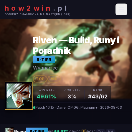
how2win
.
pl
DOBIERZ CHAMPIONA NA NASTĘPNĄ GRĘ
Riven — Build, Runy i
Poradnik
B
-TIER
Wygnaniec
TOP
MID
WIN RATE
PICK RATE
RANK
49.61%
3%
#43/62
Patch 16.15 · Dane: OP.GG, Platinum+ · 2026-08-03
Riven
B
-TIER
49.61
%
B
WR
GRADE
ROLE
Top
Mid