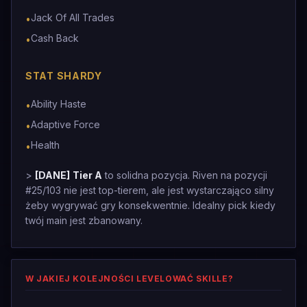
Jack Of All Trades
•
Cash Back
•
STAT SHARDY
Ability Haste
•
Adaptive Force
•
Health
•
>
[DANE]
Tier A
to solidna pozycja. Riven na pozycji
#25/103 nie jest top-tierem, ale jest wystarczająco silny
żeby wygrywać gry konsekwentnie. Idealny pick kiedy
twój main jest zbanowany.
W JAKIEJ KOLEJNOŚCI LEVELOWAĆ SKILLE?