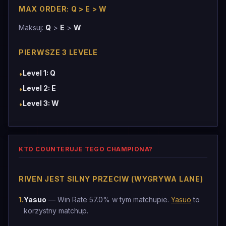
MAX ORDER: Q > E > W
Maksuj:
Q
>
E
>
W
PIERWSZE 3 LEVELE
Level 1: Q
•
Level 2: E
•
Level 3: W
•
KTO COUNTERUJE TEGO CHAMPIONA?
RIVEN JEST SILNY PRZECIW (WYGRYWA LANE)
1
.
Yasuo
— Win Rate 57.0% w tym matchupie.
Yasuo
to
korzystny matchup.