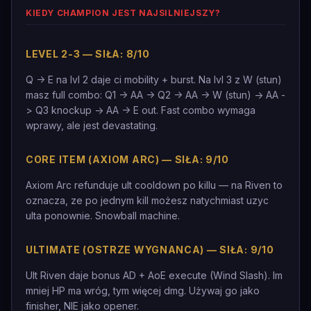
KIEDY CHAMPION JEST NAJSILNIEJSZY?
LEVEL 2-3 — SIŁA: 8/10
Q -> E na lvl 2 daje ci mobility + burst. Na lvl 3 z W (stun)
masz full combo: Q1 -> AA -> Q2 -> AA -> W (stun) -> AA -
> Q3 knockup -> AA -> E out. Fast combo wymaga
wprawy, ale jest devastating.
CORE ITEM (AXIOM ARC) — SIŁA: 9/10
Axiom Arc refunduje ult cooldown po killu — na Riven to
oznacza, ze po jednym kill możesz natychmiast uzyc
ulta ponownie. Snowball machine.
ULTIMATE (OSTRZE WYGNANCA) — SIŁA: 9/10
Ult Riven daje bonus AD + AoE execute (Wind Slash). Im
mniej HP ma wróg, tym więcej dmg. Używaj go jako
finisher, NIE jako opener.