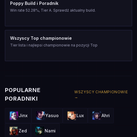
Poppy Build i Poradnik
Win rate 52.28%, Tier A. Sprawdź aktualny build.
Wszyscy Top championowie
Tier lista i najlepsi championowie na pozycji Top
POPULARNE
WSZYSCY CHAMPIONOWIE
→
PORADNIKI
Jinx
Yasuo
Lux
Ahri
Zed
Nami