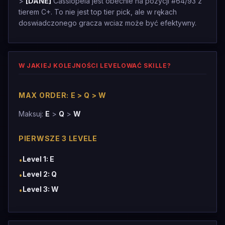
>
[DANE]
Cassiopeia jest obecnie na pozycji #64/93 z
tierem C+. To nie jest top tier pick, ale w rękach
doswiadczonego gracza wciaz może być efektywny.
W JAKIEJ KOLEJNOŚCI LEVELOWAĆ SKILLE?
MAX ORDER: E > Q > W
Maksuj:
E
>
Q
>
W
PIERWSZE 3 LEVELE
Level 1: E
•
Level 2: Q
•
Level 3: W
•