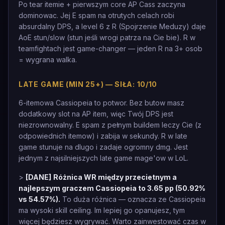
Po tear itemie + pierwszym core AP Cass zaczyna
dominowac. Jej E spam na otrutych celach robi
absurdalny DPS, a level 6 z R (Spojrzenie Meduzy) daje
AoE stun/slow (stun jeśli wrogi patrza na Cie bie). R w
teamfightach jest game-changer — jeden R na 3+ osob
= wygrana walka.
LATE GAME (MIN 25+) — SIŁA: 10/10
6-itemowa Cassiopeia to potwor. Bez butow masz
dodatkowy slot na AP item, więc Twój DPS jest
niezrownowalny. E spam z pełnym buildem leczy Cie (z
odpowiednich itemow) i zabija w sekundy. R w late
game stunuje na dlugo i zadaje ogromny dmg. Jest
jednym z najsilniejszych late game mage'ow w LoL.
>
[DANE]
Różnica WR między przecietnym a
najlepszym graczem Cassiopeia to 3.65 pp (50.92%
vs 54.57%).
To duża różnica — oznacza ze Cassiopeia
ma wysoki skill ceiling. Im lepiej go opanujesz, tym
więcej będziesz wygrywać. Warto zainwestować czas w