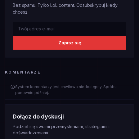
Bez spamu. Tylko LoL content. Odsubskrybuj kiedy
chcesz.
Zapisz się
KOMENTARZE
System komentarzy jest chwilowo niedostępny. Spróbuj
ponownie później.
Dołącz do dyskusji
Podziel się swoimi przemyśleniami, strategiami i
doświadczeniami.