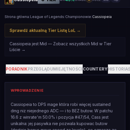
Strona główna
/
League of Legends
/
Championowie
/
Cassiopeia
Sprawdź aktualną Tier Listę LoL
→
Cassiopeia jest Mid — Zobacz wszystkich Mid w Tier
Liście
→
PORADNIK
PRZEGLĄD
UMIEJĘTNOŚCI
COUNTERY
HISTORIA
WPROWADZENIE
Cassiopeia to DPS mage która robi więcej sustained
dmg niz niejednego ADC — i to BEZ butow. W patchu
16.6 z winrate'm 50.0% i pozycja #47/54, Cass jest
unikalna: jej pasywka nie pozwala kupowac butow
(dostaje bonus move speed za levele), co oznacza ze