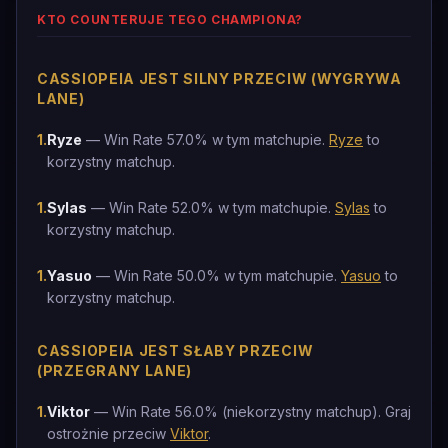
KTO COUNTERUJE TEGO CHAMPIONA?
CASSIOPEIA JEST SILNY PRZECIW (WYGRYWA
LANE)
1
.
Ryze
— Win Rate 57.0% w tym matchupie.
Ryze
to
korzystny matchup.
1
.
Sylas
— Win Rate 52.0% w tym matchupie.
Sylas
to
korzystny matchup.
1
.
Yasuo
— Win Rate 50.0% w tym matchupie.
Yasuo
to
korzystny matchup.
CASSIOPEIA JEST SŁABY PRZECIW
(PRZEGRANY LANE)
1
.
Viktor
— Win Rate 56.0% (niekorzystny matchup). Graj
ostrożnie przeciw
Viktor
.