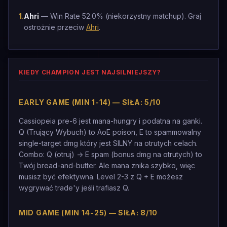
1
.
Ahri
— Win Rate 52.0% (niekorzystny matchup). Graj
ostrożnie przeciw
Ahri
.
KIEDY CHAMPION JEST NAJSILNIEJSZY?
EARLY GAME (MIN 1-14) — SIŁA: 5/10
Cassiopeia pre-6 jest mana-hungry i podatna na ganki.
Q (Trujący Wybuch) to AoE poison, E to spammowalny
single-target dmg który jest SILNY na otrutych celach.
Combo: Q (otruj) -> E spam (bonus dmg na otrutych) to
Twój bread-and-butter. Ale mana znika szybko, więc
musisz być efektywna. Level 2-3 z Q + E możesz
wygrywać trade'y jeśli trafiasz Q.
MID GAME (MIN 14-25) — SIŁA: 8/10