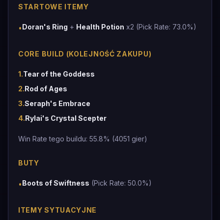
STARTOWE ITEMY
Doran's Ring
+
Health Potion
x2 (Pick Rate: 73.0%)
•
CORE BUILD (KOLEJNOŚĆ ZAKUPU)
1
.
Tear of the Goddess
2
.
Rod of Ages
3
.
Seraph's Embrace
4
.
Rylai's Crystal Scepter
Win Rate tego buildu: 55.8% (4051 gier)
BUTY
Boots of Swiftness
(Pick Rate: 50.0%)
•
ITEMY SYTUACYJNE