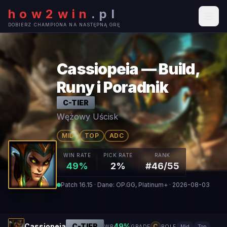
how2win
.
pl
DOBIERZ CHAMPIONA NA NASTĘPNĄ GRĘ
Cassiopeia — Build,
Runy i Poradnik
C
-TIER
Wężowy Uścisk
MID
TOP
ADC
WIN RATE
PICK RATE
RANK
49%
2%
#46/55
Patch 16.15 · Dane: OP.GG, Platinum+ · 2026-08-03
Cassiopeia
C
-TIER
49
%
C
WR
GRADE
ROLE
Mid
Top