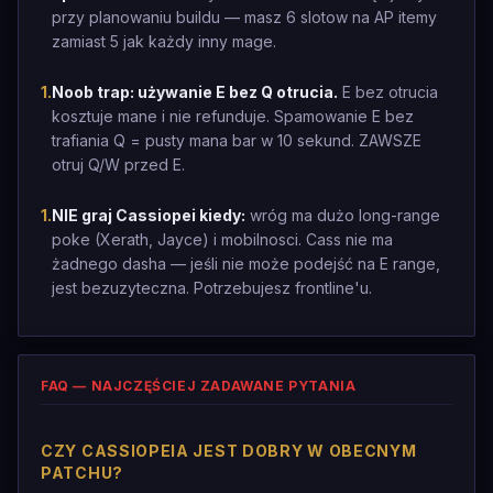
przy planowaniu buildu — masz 6 slotow na AP itemy
zamiast 5 jak każdy inny mage.
1
.
Noob trap: używanie E bez Q otrucia.
E bez otrucia
kosztuje mane i nie refunduje. Spamowanie E bez
trafiania Q = pusty mana bar w 10 sekund. ZAWSZE
otruj Q/W przed E.
1
.
NIE graj Cassiopei kiedy:
wróg ma dużo long-range
poke (Xerath, Jayce) i mobilnosci. Cass nie ma
żadnego dasha — jeśli nie może podejść na E range,
jest bezuzyteczna. Potrzebujesz frontline'u.
FAQ — NAJCZĘŚCIEJ ZADAWANE PYTANIA
CZY CASSIOPEIA JEST DOBRY W OBECNYM
PATCHU?