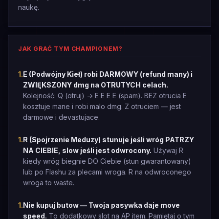
naukę.
JAK GRAĆ TYM CHAMPIONEM?
1
.
E (Podwójny Kieł) robi DARMOWY (refund many) i
ZWIĘKSZONY dmg na OTRUTYCH celach.
Kolejność: Q (otruj) -> E E E E (spam). BEZ otrucia E
kosztuje mane i robi malo dmg. Z otruciem — jest
darmowe i devastujace.
1
.
R (Spojrzenie Meduzy) stunuje jeśli wróg PATRZY
NA CIEBIE, slow jeśli jest odwrocony.
Używaj R
kiedy wróg biegnie DO Ciebie (stun gwarantowany)
lub po Flashu za plecami wroga. R na odwroconego
wroga to waste.
1
.
Nie kupuj butow — Twoja pasywka daje move
speed.
To dodatkowy slot na AP item. Pamiętaj o tym