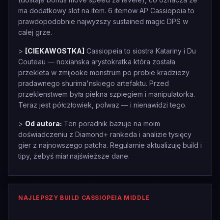
ma dodatkowy slot na item. 6 itemow AP Cassiopeia to
prawdopodobnie najwyzszy sustained magic DPS w
calej grze.
>
[CIEKAWOSTKA]
Cassiopeia to siostra Katariny i Du
Couteau — noxianska arystokratka która została
przekleta w zmijooke monstrum po probie kradziezy
pradawnego shurima'nskiego artefaktu. Przed
przeklenstwem była piekna szpiegiem i manipulatorka.
Teraz jest półczłowiek, polwaz — i nienawidzi tego.
>
Od autora:
Ten poradnik bazuje na moim
doświadczeniu z Diamond+ rankeda i analizie tysięcy
gier z najnowszego patcha. Regularnie aktualizuję build i
tipy, żebyś miał najświeższe dane.
NAJLEPSZY BUILD CASSIOPEIA MIDDLE