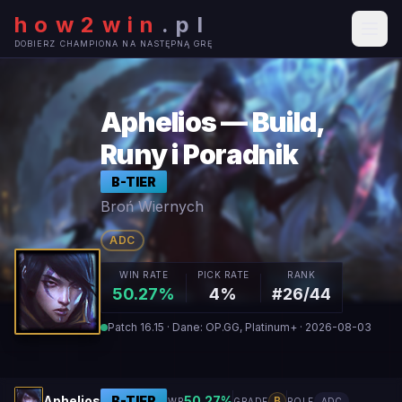
how2win
.
pl
DOBIERZ CHAMPIONA NA NASTĘPNĄ GRĘ
Aphelios — Build,
Runy i Poradnik
B
-TIER
Broń Wiernych
ADC
WIN RATE
PICK RATE
RANK
50.27%
4%
#26/44
Patch 16.15 · Dane: OP.GG, Platinum+ · 2026-08-03
Aphelios
B
-TIER
50.27
%
B
WR
GRADE
ROLE
ADC