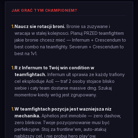
JAK GRAĆ TYM CHAMPIONEM?
1
.
Naucz sie rotacji broni.
Bronie sa zuzywane i
wracaja w stalej kolejnosci. Planuj PRZED teamfightem
jakie bronie chcesz mieć — Infernum + Crescendum to
best combo na teamfighty. Severum + Crescendum to
best na 1v1.
1
.
R z Infernum to Twój win condition w
teamfightach.
Infernum ult sprawia ze każdy trafiony
cel eksploduje AoE — traf 2 osoby stojace blisko
siebie i cały team dostanie massive dmg. Szukaj
momentow kiedy wróg jest zgrupowany.
1
.
W teamfightach pozycja jest wazniejsza niz
mechanika.
Aphelios jest immobile — zero dashow,
zero blinkow. Twoje pozycjonowanie musi być
perfekcyjne. Stoj za frontline'em, auto-atakuj
najblizszy cel, i nie probuj hero play'ow.