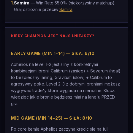
1
.
Samira
— Win Rate 55.0% (niekorzystny matchup).
Graj ostrożnie przeciw
Samira
.
KIEDY CHAMPION JEST NAJSILNIEJSZY?
EARLY GAME (MIN 1-14) — SIŁA: 6/10
Aphelios na level 1-2 jest silny z konkretnymi
kombinacjami broni. Calibrum (zasieg) + Severum (heal)
to bezpieczny laning, Gravitum (slow) + Calibrum to
agresywny poke. Level 2-3 z dobrymi broniami możesz
wygrywać trade'y które wyglada na nierealne. Klucz:
wiedziec jakie bronie będziesz miał na lane'u PRZED
gra.
MID GAME (MIN 14-25) — SIŁA: 8/10
Po core itemie Aphelios zaczyna krecic sie na full