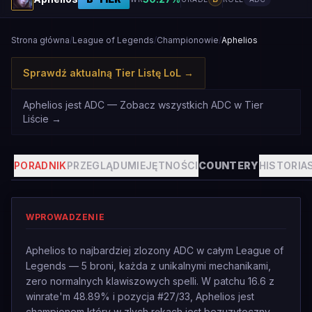
Strona główna
/
League of Legends
/
Championowie
/
Aphelios
Sprawdź aktualną Tier Listę LoL
→
Aphelios jest ADC — Zobacz wszystkich ADC w Tier
Liście
→
PORADNIK
PRZEGLĄD
UMIEJĘTNOŚCI
COUNTERY
HISTORIA
WPROWADZENIE
Aphelios to najbardziej zlozony ADC w całym League of
Legends — 5 broni, każda z unikalnymi mechanikami,
zero normalnych klawiszowych spelli. W patchu 16.6 z
winrate'm 48.89% i pozycja #27/33, Aphelios jest
championem który w zlych rękach jest bezuzyteczny,