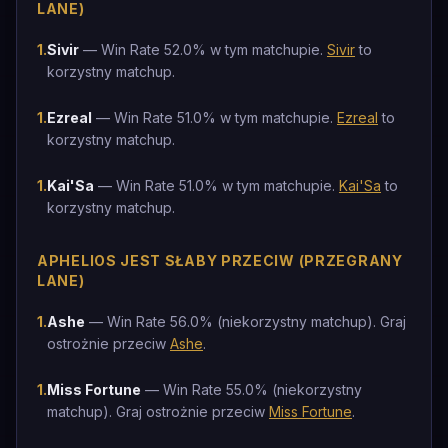
LANE)
1
.
Sivir
— Win Rate 52.0% w tym matchupie.
Sivir
to
korzystny matchup.
1
.
Ezreal
— Win Rate 51.0% w tym matchupie.
Ezreal
to
korzystny matchup.
1
.
Kai'Sa
— Win Rate 51.0% w tym matchupie.
Kai'Sa
to
korzystny matchup.
APHELIOS JEST SŁABY PRZECIW (PRZEGRANY
LANE)
1
.
Ashe
— Win Rate 56.0% (niekorzystny matchup). Graj
ostrożnie przeciw
Ashe
.
1
.
Miss Fortune
— Win Rate 55.0% (niekorzystny
matchup). Graj ostrożnie przeciw
Miss Fortune
.