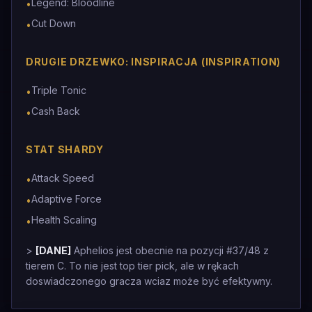
Legend: Bloodline
•
Cut Down
•
DRUGIE DRZEWKO: INSPIRACJA (INSPIRATION)
Triple Tonic
•
Cash Back
•
STAT SHARDY
Attack Speed
•
Adaptive Force
•
Health Scaling
•
>
[DANE]
Aphelios jest obecnie na pozycji #37/48 z
tierem C. To nie jest top tier pick, ale w rękach
doswiadczonego gracza wciaz może być efektywny.