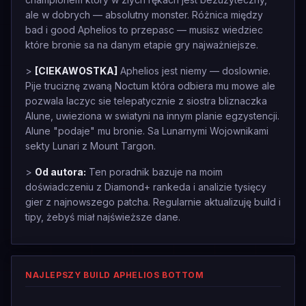
ale w dobrych — absolutny monster. Różnica między
bad i good Aphelios to przepasc — musisz wiedziec
które bronie sa na danym etapie gry najważniejsze.
>
[CIEKAWOSTKA]
Aphelios jest niemy — doslownie.
Pije truciznę zwaną Noctum która odbiera mu mowe ale
pozwala laczyc sie telepatycznie z siostra bliznaczka
Alune, uwieziona w swiatyni na innym planie egzystencji.
Alune "podaje" mu bronie. Sa Lunarnymi Wojownikami
sekty Lunari z Mount Targon.
>
Od autora:
Ten poradnik bazuje na moim
doświadczeniu z Diamond+ rankeda i analizie tysięcy
gier z najnowszego patcha. Regularnie aktualizuję build i
tipy, żebyś miał najświeższe dane.
NAJLEPSZY BUILD APHELIOS BOTTOM