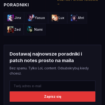
→
PORADNIKI
Jinx
Yasuo
Lux
Ahri
Zed
Nami
Dostawaj najnowsze poradniki i
patch notes prosto na maila
Bez spamu. Tylko LoL content. Odsubskrybuj kiedy
chcesz.
Zapisz się