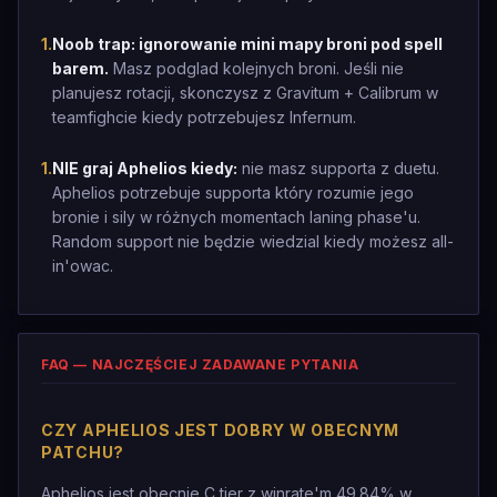
1
.
Noob trap: ignorowanie mini mapy broni pod spell
barem.
Masz podglad kolejnych broni. Jeśli nie
planujesz rotacji, skonczysz z Gravitum + Calibrum w
teamfighcie kiedy potrzebujesz Infernum.
1
.
NIE graj Aphelios kiedy:
nie masz supporta z duetu.
Aphelios potrzebuje supporta który rozumie jego
bronie i sily w różnych momentach laning phase'u.
Random support nie będzie wiedzial kiedy możesz all-
in'owac.
FAQ — NAJCZĘŚCIEJ ZADAWANE PYTANIA
CZY APHELIOS JEST DOBRY W OBECNYM
PATCHU?
Aphelios jest obecnie C tier z winrate'm 49.84% w