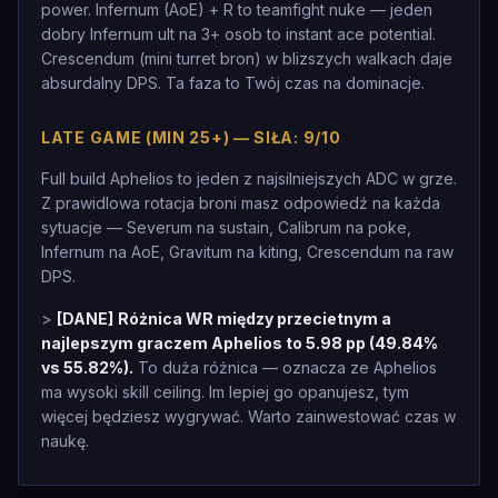
power. Infernum (AoE) + R to teamfight nuke — jeden
dobry Infernum ult na 3+ osob to instant ace potential.
Crescendum (mini turret bron) w blizszych walkach daje
absurdalny DPS. Ta faza to Twój czas na dominacje.
LATE GAME (MIN 25+) — SIŁA: 9/10
Full build Aphelios to jeden z najsilniejszych ADC w grze.
Z prawidlowa rotacja broni masz odpowiedź na każda
sytuacje — Severum na sustain, Calibrum na poke,
Infernum na AoE, Gravitum na kiting, Crescendum na raw
DPS.
>
[DANE]
Różnica WR między przecietnym a
najlepszym graczem Aphelios to 5.98 pp (49.84%
vs 55.82%).
To duża różnica — oznacza ze Aphelios
ma wysoki skill ceiling. Im lepiej go opanujesz, tym
więcej będziesz wygrywać. Warto zainwestować czas w
naukę.