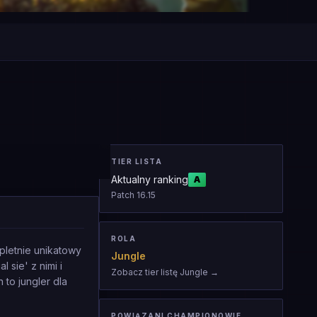
TIER LISTA
Aktualny ranking
A
Patch
16.15
ROLA
mpletnie unikatowy
Jungle
 sie' z nimi i
Zobacz tier listę Jungle
→
 to jungler dla
POWIĄZANI CHAMPIONOWIE