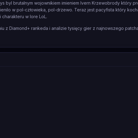
ys byl brutalnym wojownikiem imieniem Ivern Krzewobrody który pr
enilo w pol-człowieka, pol-drzewo. Teraz jest pacyfista który koc
i charakteru w lore LoL.
 z Diamond+ rankeda i analizie tysięcy gier z najnowszego patcha