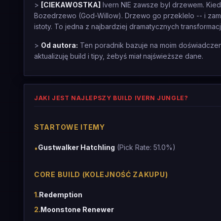
>
[CIEKAWOSTKA]
Ivern NIE zawsze byl drzewem. Kied
Bozedrzewo (God-Willow). Drzewo go przeklelo -- i zami
istoty. To jedna z najbardziej dramatycznych transformacj
>
Od autora:
Ten poradnik bazuje na moim doświadczeniu
aktualizuję build i tipy, żebyś miał najświeższe dane.
JAKI JEST NAJLEPSZY BUILD IVERN JUNGLE?
STARTOWE ITEMY
Gustwalker Hatchling
(Pick Rate: 51.0%)
•
CORE BUILD (KOLEJNOŚĆ ZAKUPU)
1
.
Redemption
2
.
Moonstone Renewer