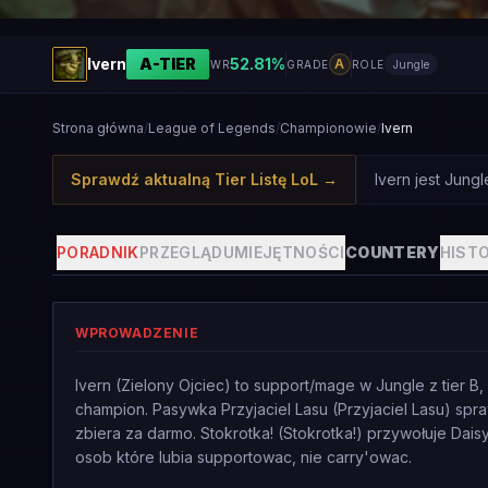
Ivern
A
-TIER
52.81
%
A
WR
GRADE
ROLE
Jungle
Strona główna
/
League of Legends
/
Championowie
/
Ivern
Sprawdź aktualną Tier Listę LoL
→
Ivern jest Jung
PORADNIK
PRZEGLĄD
UMIEJĘTNOŚCI
COUNTERY
HISTO
WPROWADZENIE
Ivern (Zielony Ojciec) to support/mage w Jungle z tier B
champion. Pasywka Przyjaciel Lasu (Przyjaciel Lasu) spraw
zbiera za darmo. Stokrotka! (Stokrotka!) przywołuje Daisy
osob które lubia supportowac, nie carry'owac.