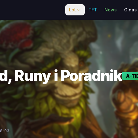
LoL
TFT
News
O nas
d, Runy i Poradnik
A
-TI
08-03