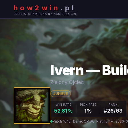
how2win
.
pl
DOBIERZ CHAMPIONA NA NASTĘPNĄ GRĘ
Ivern — Buil
Zielony Ojciec
JUNGLE
WIN RATE
PICK RATE
RANK
52.81%
1%
#26/63
Patch 16.15 · Dane: OP.GG, Platinum+ · 2026-