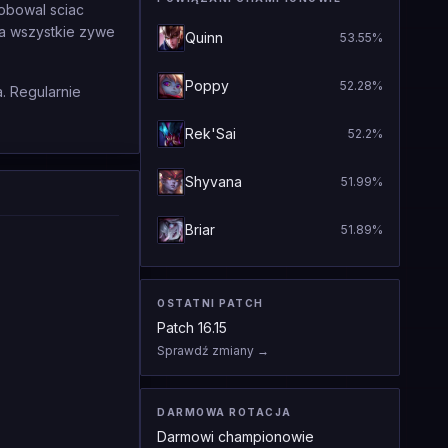
obowal sciac
ha wszystkie zywe
Quinn
53.55
%
Poppy
52.28
%
. Regularnie
Rek'Sai
52.2
%
Shyvana
51.99
%
Briar
51.89
%
OSTATNI PATCH
Patch
16.15
Sprawdź zmiany
→
DARMOWA ROTACJA
Darmowi championowie