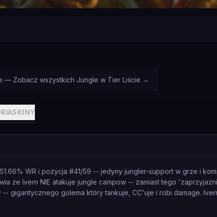
le — Zobacz wszystkich Jungle w Tier Liście
→
RIA
SKINY
, 51.66% WR i pozycja #41/59 -- jedyny jungler-support w grze i ko
ia ze Ivern NIE atakuje jungle campow -- zamiast tego 'zaprzyjaznial
 -- gigantycznego golema który tankuje, CC'uje i robi damage. Ivern