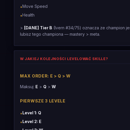
Move Speed
•
Health
•
>
[DANE]
Tier B
(Ivern #34/75) oznacza ze champion jest
lubisz tego championa — mastery > meta.
W JAKIEJ KOLEJNOŚCI LEVELOWAĆ SKILLE?
MAX ORDER: E > Q > W
Maksuj:
E
>
Q
>
W
PIERWSZE 3 LEVELE
Level 1: Q
•
Level 2: E
•