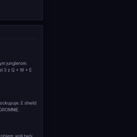
nym junglerom.
el 3 z Q + W + E
ckupuje. E shield
 OGROMNIE.
oblem: jeśli twój