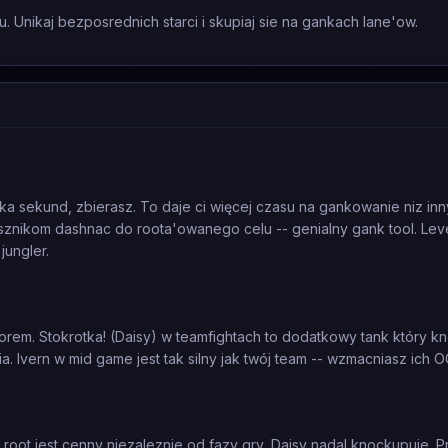
. Unikaj bezposrednich starci i skupiaj sie na gankach lane'ow.
ka sekund, zbierasz. To daje ci więcej czasu na gankowanie niz in
jusznikom dashnac do roota'owanego celu -- genialny gank tool. Lev
jungler.
m. Stokrotka! (Daisy) w teamfightach to dodatkowy tank który kno
cia. Ivern w mid game jest tak silny jak twój team -- wzmacniasz ich
 Q root jest cenny niezaleznie od fazy gry, Daisy nadal knockupuje. Pr