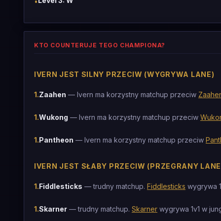
Level 3: W
•
KTO COUNTERUJE TEGO CHAMPIONA?
IVERN JEST SILNY PRZECIW (WYGRYWA LANE)
1
.
Zaahen
— Ivern ma korzystny matchup przeciw
Zaahe
1
.
Wukong
— Ivern ma korzystny matchup przeciw
Wuko
1
.
Pantheon
— Ivern ma korzystny matchup przeciw
Pan
IVERN JEST SŁABY PRZECIW (PRZEGRANY LANE
1
.
Fiddlesticks
— trudny matchup.
Fiddlesticks
wygrywa 1v
1
.
Skarner
— trudny matchup.
Skarner
wygrywa 1v1 w jungl