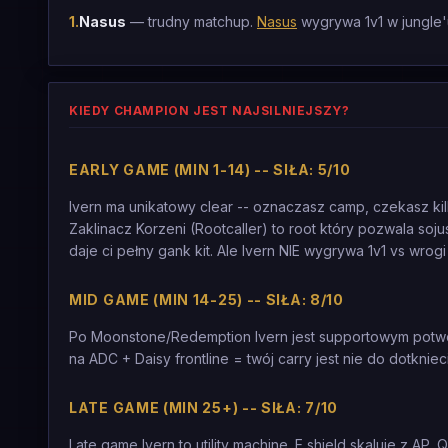
1
.
Nasus
— trudny matchup.
Nasus
wygrywa 1v1 w jungle'u
KIEDY CHAMPION JEST NAJSILNIEJSZY?
EARLY GAME (MIN 1-14) -- SIŁA: 5/10
Ivern ma unikatowy clear -- oznaczasz camp, czekasz kil
Zaklinacz Korzeni (Rootcaller) to root który pozwala so
daje ci pełny gank kit. Ale Ivern NIE wygrywa 1v1 vs wrogi 
MID GAME (MIN 14-25) -- SIŁA: 8/10
Po Moonstone/Redemption Ivern jest supportowym potwore
na ADC + Daisy frontline = twój carry jest nie do dotknie
LATE GAME (MIN 25+) -- SIŁA: 7/10
Late game Ivern to utility machine. E shield skaluje z AP,