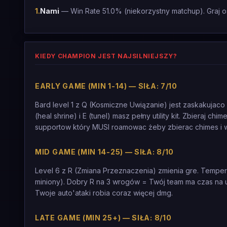
1
.
Nami
— Win Rate 51.0% (niekorzystny matchup). Graj 
KIEDY CHAMPION JEST NAJSILNIEJSZY?
EARLY GAME (MIN 1-14) — SIŁA: 7/10
Bard level 1 z Q (Kosmiczne Uwiązanie) jest zaskakujaco s
(heal shrine) i E (tunel) masz pełny utility kit. Zbieraj
supportow który MUSI roamowac żeby zbierac chimes i 
MID GAME (MIN 14-25) — SIŁA: 8/10
Level 6 z R (Zmiana Przeznaczenia) zmienia gre. Tempe
miniony). Dobry R na 3 wrogów = Twój team ma czas na us
Twoje auto'ataki robia coraz więcej dmg.
LATE GAME (MIN 25+) — SIŁA: 8/10