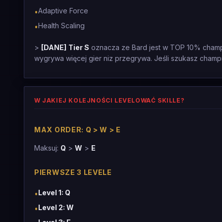
Adaptive Force
•
Health Scaling
•
>
[DANE]
Tier S
oznacza ze Bard jest w TOP 10% champio
wygrywa więcej gier niz przegrywa. Jeśli szukasz champi
W JAKIEJ KOLEJNOŚCI LEVELOWAĆ SKILLE?
MAX ORDER: Q > W > E
Maksuj:
Q
>
W
>
E
PIERWSZE 3 LEVELE
Level 1: Q
•
Level 2: W
•