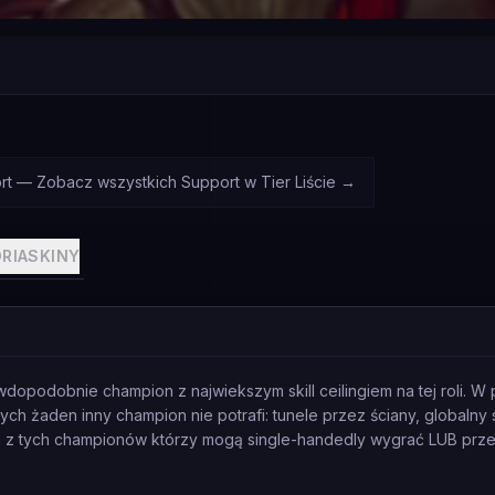
rt — Zobacz wszystkich Support w Tier Liście
→
RIA
SKINY
wdopodobnie champion z najwiekszym skill ceilingiem na tej roli. W 
ch żaden inny champion nie potrafi: tunele przez ściany, globalny s
 z tych championów którzy mogą single-handedly wygrać LUB prz