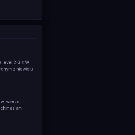
a level 2-3 z W
jednym z niewielu
w, wierze,
Z chimes'ami