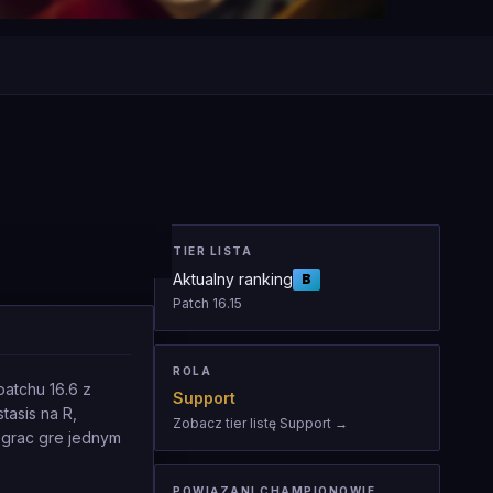
TIER LISTA
Aktualny ranking
B
Patch
16.15
ROLA
patchu 16.6 z
Support
tasis na R,
Zobacz tier listę Support
→
egrac gre jednym
POWIĄZANI CHAMPIONOWIE