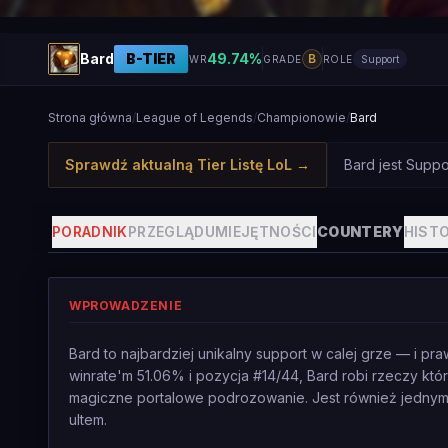
Bard
B
-TIER
49.74
%
B
WR
GRADE
ROLE
Support
Strona główna
/
League of Legends
/
Championowie
/
Bard
Sprawdź aktualną Tier Listę LoL
→
Bard jest Suppo
PORADNIK
PRZEGLĄD
UMIEJĘTNOŚCI
COUNTERY
HISTO
WPROWADZENIE
Bard to najbardziej unikalny support w calej grze — i pra
winrate'm 51.06% i pozycja #14/44, Bard robi rzeczy który
magiczne portalowe podrozowanie. Jest również jednym
ultem.