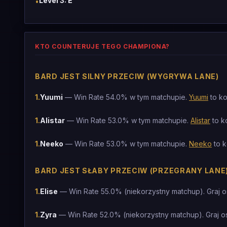
Level 3: E
•
KTO COUNTERUJE TEGO CHAMPIONA?
BARD JEST SILNY PRZECIW (WYGRYWA LANE)
1
.
Yuumi
— Win Rate 54.0% w tym matchupie.
Yuumi
to ko
1
.
Alistar
— Win Rate 53.0% w tym matchupie.
Alistar
to k
1
.
Neeko
— Win Rate 53.0% w tym matchupie.
Neeko
to k
BARD JEST SŁABY PRZECIW (PRZEGRANY LANE
1
.
Elise
— Win Rate 55.0% (niekorzystny matchup). Graj o
1
.
Zyra
— Win Rate 52.0% (niekorzystny matchup). Graj o