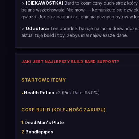
>
[CIEKAWOSTKA]
Bard to kosmiczny duch-stroz który
balans wszechswiata. Nie mowi — komunikuje sie dzwiekami
gwiazd. Jeden z najbardziej enigmatycznych bytow w lor
>
Od autora:
Ten poradnik bazuje na moim doświadczeniu
aktualizuję build i tipy, żebyś miał najświeższe dane.
JAKI JEST NAJLEPSZY BUILD BARD SUPPORT?
STARTOWE ITEMY
Health Potion
x2 (Pick Rate: 95.0%)
•
CORE BUILD (KOLEJNOŚĆ ZAKUPU)
1
.
Dead Man's Plate
2
.
Bandlepipes