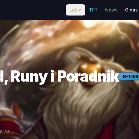
LoL
TFT
News
O nas
, Runy i Poradnik
B
-TIER
08-03