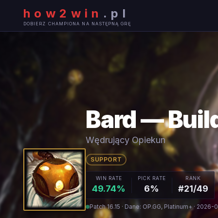
how2win
.
pl
DOBIERZ CHAMPIONA NA NASTĘPNĄ GRĘ
Bard — Build
Wędrujący Opiekun
SUPPORT
WIN RATE
PICK RATE
RANK
49.74%
6%
#21/49
Patch 16.15 · Dane: OP.GG, Platinum+ · 2026-