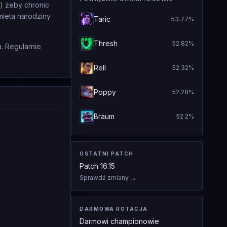
) żeby chronic
mieta narodziny
Taric
53.77
%
Thresh
52.82
%
. Regularnie
Rell
52.32
%
Poppy
52.28
%
Braum
52.2
%
OSTATNI PATCH
Patch
16.15
Sprawdź zmiany
→
DARMOWA ROTACJA
Darmowi championowie