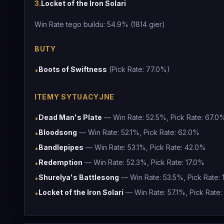
3
.
Locket of the Iron Solari
Win Rate tego buildu: 54.9% (1814 gier)
BUTY
Boots of Swiftness
(Pick Rate: 77.0%)
•
ITEMY SYTUACYJNE
Dead Man's Plate
— Win Rate: 52.5%, Pick Rate: 67.0
•
Bloodsong
— Win Rate: 52.1%, Pick Rate: 62.0%
•
Bandlepipes
— Win Rate: 53.1%, Pick Rate: 42.0%
•
Redemption
— Win Rate: 52.3%, Pick Rate: 17.0%
•
Shurelya's Battlesong
— Win Rate: 53.5%, Pick Rate:
•
Locket of the Iron Solari
— Win Rate: 57.1%, Pick Rate:
•