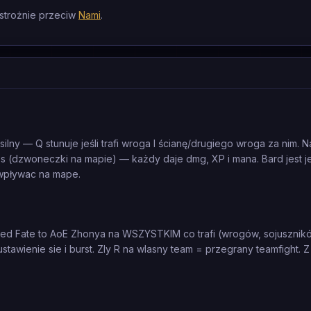
ostrożnie przeciw
Nami
.
ilny — Q stunuje jeśli trafi wroga I ścianę/drugiego wroga za nim. N
 chimes (dzwoneczki na mapie) — każdy daje dmg, XP i mana. Bard jest 
wpływac na mape.
red Fate to AoE Zhonya na WSZYSTKIM co trafi (wrogów, sojusznikó
tawienie sie i burst. Zly R na wlasny team = przegrany teamfight. 