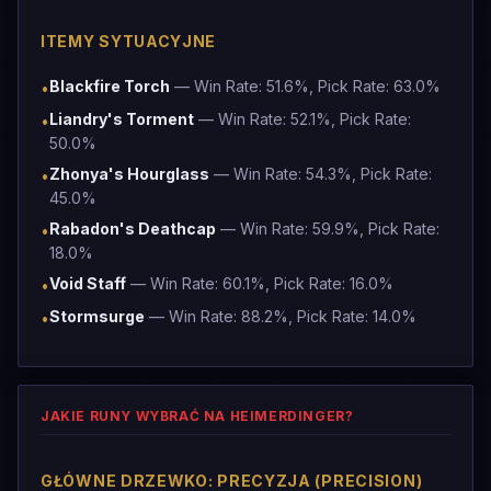
ITEMY SYTUACYJNE
Blackfire Torch
— Win Rate: 51.6%, Pick Rate: 63.0%
•
Liandry's Torment
— Win Rate: 52.1%, Pick Rate:
•
50.0%
Zhonya's Hourglass
— Win Rate: 54.3%, Pick Rate:
•
45.0%
Rabadon's Deathcap
— Win Rate: 59.9%, Pick Rate:
•
18.0%
Void Staff
— Win Rate: 60.1%, Pick Rate: 16.0%
•
Stormsurge
— Win Rate: 88.2%, Pick Rate: 14.0%
•
JAKIE RUNY WYBRAĆ NA HEIMERDINGER?
GŁÓWNE DRZEWKO: PRECYZJA (PRECISION)