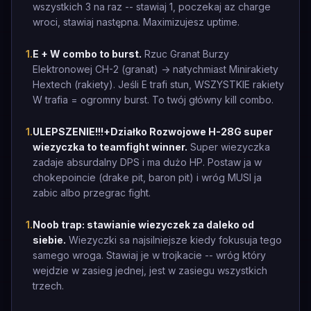
wszystkich 3 na raz -- stawiaj 1, poczekaj az charge
wroci, stawiaj następna. Maximizujesz uptime.
1
.
E + W combo to burst.
Rzuc Granat Burzy
Elektronowej CH-2 (granat) -> natychmiast Minirakiety
Hextech (rakiety). Jeśli E trafi stun, WSZYSTKIE rakiety
W trafia = ogromny burst. To twój główny kill combo.
1
.
ULEPSZENIE!!!+Działko Rozwojowe H-28G super
wiezyczka to teamfight winner.
Super wiezyczka
zadaje absurdalny DPS i ma dużo HP. Postaw ja w
chokepoincie (drake pit, baron pit) i wróg MUSI ja
zabic albo przegrac fight.
1
.
Noob trap: stawianie wiezyczek za daleko od
siebie.
Wiezyczki sa najsilniejsze kiedy fokusuja tego
samego wroga. Stawiaj je w trojkacie -- wróg który
wejdzie w zasieg jednej, jest w zasiegu wszystkich
trzech.