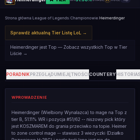
Strona główna
/
League of Legends
/
Championowie
/
Heimerdinger
Sprawdź aktualną Tier Listę LoL
→
Heimerdinger jest Top — Zobacz wszystkich Top w Tier
Liście
→
PORADNIK
PRZEGLĄD
UMIEJĘTNOŚCI
COUNTERY
HISTORIA
WPROWADZENIE
Heimerdinger (Wielbiony Wynalazca) to mage na Top z
tier B, 51.11% WR i pozycja #51/62 -- niszowy pick który
jest KOSZMAREM do grania przeciwko na topie. Heimer
to zone control mage -- stawiasz 3 wiezyczki (Działko
Rozwojowe H-28G) i nagle twój lane jest nie do