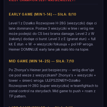
KIEDY CHAMPION JEST NAJSILNIEJSZY?
EARLY GAME (MIN 1-14) -- SIŁA: 8/10
Level 1 z Działko Rozwojowe H-28G (wiezyczki) daje ci
lane dominance. Postaw 3 wiezyczki w linie i wróg nie
może podejść do CS bez brania damage. Level 2 z W
(rakiety) dodaje ci burst. Level 3 z E (granat stun) = full
kit. E stun -> W -> wiezyczki fokusuja = pol HP wroga.
Heimer DOMINUJE early lane jak malo kto na topie.
MID GAME (MIN 14-25) -- SIŁA: 7/10
Po Zhonya's Heimer jest bezpieczny -- wróg dive'uje
cie pod wieze z wiezyczkami? Zhonya's + wiezyczki +
tower = śmierć wroga. ULEPSZENIE!!!+Działko
Rozwojowe H-28G (super wiezyczka) w teamfightach to
zonal control na sterydach. Mid game to push + roam z
TP pattern.