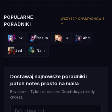
POPULARNE
WSZYSCY CHAMPIONOWIE
→
PORADNIKI
Jinx
Yasuo
Lux
Ahri
Zed
Nami
Dostawaj najnowsze poradniki i
patch notes prosto na maila
Bez spamu. Tylko LoL content. Odsubskrybuj kiedy
chcesz.