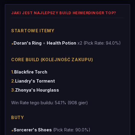
JAKI JEST NAJLEPSZY BUILD HEIMERDINGER TOP?
STARTOWE ITEMY
Doran's Ring
+
Health Potion
x2 (Pick Rate: 94.0%)
•
CORE BUILD (KOLEJNOŚĆ ZAKUPU)
1
.
Blackfire Torch
2
.
Liandry's Torment
3
.
Zhonya's Hourglass
Win Rate tego buildu: 54.1% (908 gier)
BUTY
Sorcerer's Shoes
(Pick Rate: 90.0%)
•