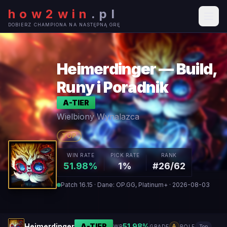
how2win
.
pl
DOBIERZ CHAMPIONA NA NASTĘPNĄ GRĘ
Heimerdinger — Build,
Runy i Poradnik
A
-TIER
Wielbiony Wynalazca
TOP
WIN RATE
PICK RATE
RANK
51.98%
1%
#26/62
Patch 16.15 · Dane: OP.GG, Platinum+ · 2026-08-03
Heimerdinger
A
-TIER
51.98
%
A
WR
GRADE
ROLE
Top