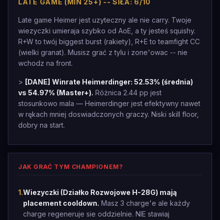
LATE GAME (MIN 25+) -- SIŁA: 6/10
Late game Heimer jest uzyteczny ale nie carry. Twoje
wiezyczki umieraja szybko od AoE, a ty jesteś squishy.
R+W to twój biggest burst (rakiety), R+E to teamfight CC
(wielki granat). Musisz grać z tylu i zone'owac -- nie
wchodz na front.
>
[DANE]
Winrate Heimerdinger: 52.53% (średnia)
vs 54.97% (Master+).
Różnica 2.44 pp jest
stosunkowo mala — Heimerdinger jest efektywny nawet
w rękach mniej doswiadczonych graczy. Niski skill floor,
dobry na start.
JAK GRAĆ TYM CHAMPIONEM?
1
.
Wiezyczki (Działko Rozwojowe H-28G) mają
placement cooldown.
Masz 3 charge'e ale każdy
charge regeneruje sie oddzielnie. NIE stawiaj