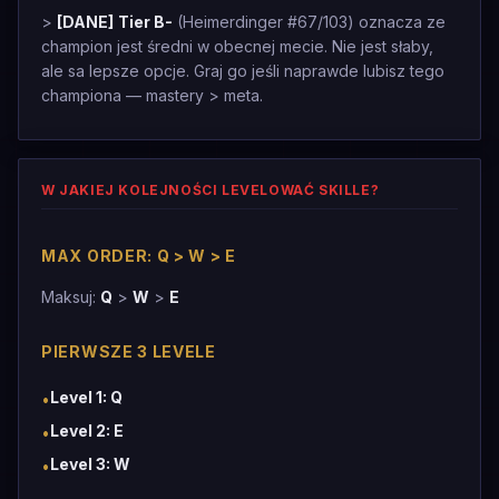
>
[DANE]
Tier B-
(Heimerdinger #67/103) oznacza ze
champion jest średni w obecnej mecie. Nie jest słaby,
ale sa lepsze opcje. Graj go jeśli naprawde lubisz tego
championa — mastery > meta.
W JAKIEJ KOLEJNOŚCI LEVELOWAĆ SKILLE?
MAX ORDER: Q > W > E
Maksuj:
Q
>
W
>
E
PIERWSZE 3 LEVELE
Level 1: Q
•
Level 2: E
•
Level 3: W
•