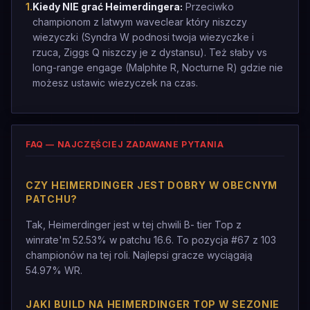
1
.
Kiedy NIE grać Heimerdingera:
Przeciwko
championom z latwym waveclear który niszczy
wiezyczki (Syndra W podnosi twoja wiezyczke i
rzuca, Ziggs Q niszczy je z dystansu). Też słaby vs
long-range engage (Malphite R, Nocturne R) gdzie nie
możesz ustawic wiezyczek na czas.
FAQ — NAJCZĘŚCIEJ ZADAWANE PYTANIA
CZY HEIMERDINGER JEST DOBRY W OBECNYM
PATCHU?
Tak, Heimerdinger jest w tej chwili B- tier Top z
winrate'm 52.53% w patchu 16.6. To pozycja #67 z 103
championów na tej roli. Najlepsi gracze wyciągają
54.97% WR.
JAKI BUILD NA HEIMERDINGER TOP W SEZONIE