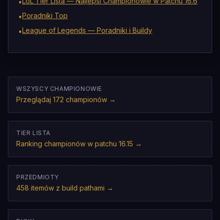
LoL Tier Lista — Najlepsi Championowie w Patchu 16.6
•
Poradniki Top
•
League of Legends — Poradniki i Buildy
•
WSZYSCY CHAMPIONOWIE
Przeglądaj 172 championów
→
TIER LISTA
Ranking championów w patchu 16.15
→
PRZEDMIOTY
458 itemów z build pathami
→