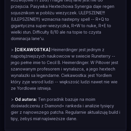
przejscia. Pasywka Hextechowa Synergia daje regen
sojusznikom w pobliżu wiezyczek. ULEPSZENIE!!!
(ULEPSZENIE!!!) wzmacnia nastepny spell -- R+Q to
gigantyczna super-wiezyczka, R+W to nuke, R+E to
wielki stun. Difficulty 8/10 ale na topie to czysta
dominacja lane'u.
>
[CIEKAWOSTKA]
Heimerdinger jest jednym z
najpotężniejszych naukowcow w swiecie Runeterry --
jego pełne imie to Cecil B. Heimerdinger. W Piltover jest
szanowanym profesorem i wynalazca, a jego hextech
wynalazki sa legendarne. Ciekawostka: jest Yordlem
który zyje wsrod ludzi -- większość ludzi nawet nie wie
ze Yordlowie istnieja.
>
Od autora:
Ten poradnik bazuje na moim
doświadczeniu z Diamond+ rankeda i analizie tysięcy
gier z najnowszego patcha. Regularnie aktualizuję build i
tipy, żebyś miał najświeższe dane.