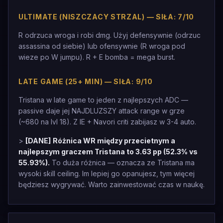
ULTIMATE (NISZCZACY STRZAL) — SIŁA: 7/10
R odrzuca wroga i robi dmg. Użyj defensywnie (odrzuc
assassina od siebie) lub ofensywnie (R wroga pod
wieze po W jumpu). R + E bomba = mega burst.
LATE GAME (25+ MIN) — SIŁA: 9/10
Tristana w late game to jeden z najlepszych ADC —
passive daje jej NAJDLUZSZY attack range w grze
(~680 na lvl 18). Z IE + Navori criti zabijasz w 3-4 auto.
>
[DANE]
Różnica WR między przecietnym a
najlepszym graczem Tristana to 3.63 pp (52.3% vs
55.93%).
To duża różnica — oznacza ze Tristana ma
wysoki skill ceiling. Im lepiej go opanujesz, tym więcej
będziesz wygrywać. Warto zainwestować czas w naukę.