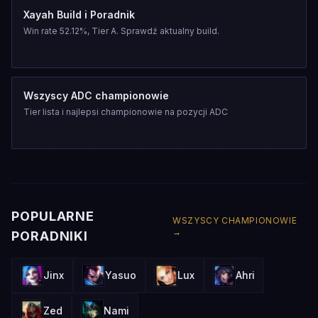
Xayah Build i Poradnik
Win rate 52.12%, Tier A. Sprawdź aktualny build.
Wszyscy ADC championowie
Tier lista i najlepsi championowie na pozycji ADC
POPULARNE
WSZYSCY CHAMPIONOWIE
→
PORADNIKI
Jinx
Yasuo
Lux
Ahri
Zed
Nami