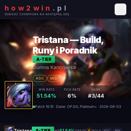
how2win
.
pl
DOBIERZ CHAMPIONA NA NASTĘPNĄ GRĘ
Tristana — Build,
Runy i Poradnik
A
-TIER
Dumna Kanonierka
ADC
MID
WIN RATE
PICK RATE
RANK
51.54%
6%
#3/44
Patch 16.15 · Dane: OP.GG, Platinum+ · 2026-08-03
Tristana
A
-TIER
51.54
%
A
WR
GRADE
ROLE
ADC
Mid