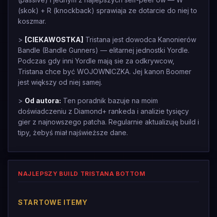
(skok) + R (knockback) sprawiaja ze dotarcie do niej to
koszmar.
>
[CIEKAWOSTKA]
Tristana jest dowodca Kanonierów
Bandle (Bandle Gunners) — elitarnej jednostki Yordle.
Podczas gdy inni Yordle mają sie za odkrywcow,
Tristana chce być WOJOWNICZKA. Jej kanon Boomer
jest większy od niej samej.
>
Od autora:
Ten poradnik bazuje na moim
doświadczeniu z Diamond+ rankeda i analizie tysięcy
gier z najnowszego patcha. Regularnie aktualizuję build i
tipy, żebyś miał najświeższe dane.
NAJLEPSZY BUILD TRISTANA BOTTOM
STARTOWE ITEMY