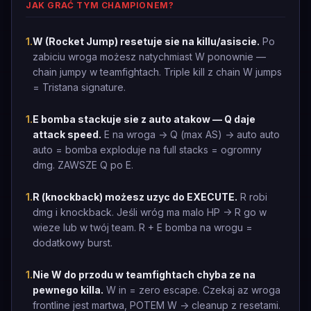
JAK GRAĆ TYM CHAMPIONEM?
1
.
W (Rocket Jump) resetuje sie na killu/asiscie.
Po
zabiciu wroga możesz natychmiast W ponownie —
chain jumpy w teamfightach. Triple kill z chain W jumps
= Tristana signature.
1
.
E bomba stackuje sie z auto atakow — Q daje
attack speed.
E na wroga -> Q (max AS) -> auto auto
auto = bomba exploduje na full stacks = ogromny
dmg. ZAWSZE Q po E.
1
.
R (knockback) możesz uzyc do EXECUTE.
R robi
dmg i knockback. Jeśli wróg ma malo HP -> R go w
wieze lub w twój team. R + E bomba na wrogu =
dodatkowy burst.
1
.
Nie W do przodu w teamfightach chyba ze na
pewnego killa.
W in = zero escape. Czekaj az wroga
frontline jest martwa, POTEM W -> cleanup z resetami.