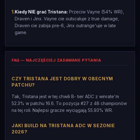
1
.
Kiedy NIE grać Tristana:
Przeciw Vayne (54% WR),
Draven i Jinx. Vayne cie outscaluje z true damage,
Draven cie zabija pre-6, Jinx outrange'uje w late
game.
FAQ — NAJCZĘŚCIEJ ZADAWANE PYTANIA
CZY TRISTANA JEST DOBRY W OBECNYM
PATCHU?
Tak, Tristana jest w tej chwili B- tier ADC z winrate'm
52.3% w patchu 16.6. To pozycja #27 z 48 championów
na tej roli. Najlepsi gracze wyciągają 55.93% WR.
JAKI BUILD NA TRISTANA ADC W SEZONIE
2026?