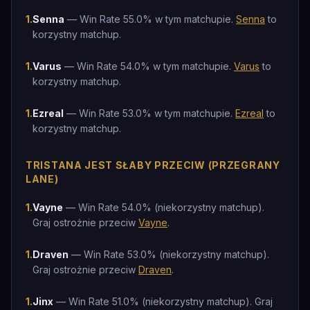
1
.
Senna
— Win Rate 55.0% w tym matchupie.
Senna
to
korzystny matchup.
1
.
Varus
— Win Rate 54.0% w tym matchupie.
Varus
to
korzystny matchup.
1
.
Ezreal
— Win Rate 53.0% w tym matchupie.
Ezreal
to
korzystny matchup.
TRISTANA JEST SŁABY PRZECIW (PRZEGRANY
LANE)
1
.
Vayne
— Win Rate 54.0% (niekorzystny matchup).
Graj ostrożnie przeciw
Vayne
.
1
.
Draven
— Win Rate 53.0% (niekorzystny matchup).
Graj ostrożnie przeciw
Draven
.
1
.
Jinx
— Win Rate 51.0% (niekorzystny matchup). Graj