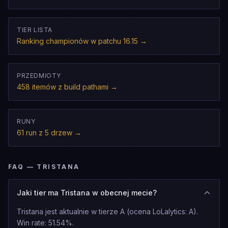
TIER LISTA
Ranking championów w patchu 16.15
→
PRZEDMIOTY
458 itemów z build pathami
→
RUNY
61 run z 5 drzew
→
FAQ — TRISTANA
Jaki tier ma Tristana w obecnej mecie?
Tristana jest aktualnie w tierze A (ocena LoLalytics: A).
Win rate: 51.54%.