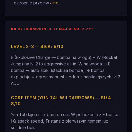
ostrożnie przeciw
Jinx
.
KIEDY CHAMPION JEST NAJSILNIEJSZY?
LEVEL 2-3 — SIŁA: 8/10
E (Explosive Charge — bomba na wrogu) + W (Rocket
Jump) na lvl 2 to aggressive all-in. W na wroga -> E
bomba -> auto ataki (stackuja bombe) -> bomba
exploduje = ogromny burst. Jeden z najsilniejszych lvl 2
ADC.
CORE ITEM (YUN TAL WILDARROWS) — SIŁA:
8/10
Yun Tal daje crit + burn on crit. W połączeniu z E bomba
i Q attack speed, Tristana z pierwszym itemem już
solidnie boli.