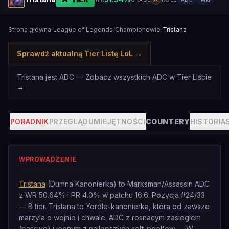
Strona główna
/
League of Legends
/
Championowie
/
Tristana
Sprawdź aktualną Tier Listę LoL
→
Tristana jest ADC — Zobacz wszystkich ADC w Tier Liście
→
PORADNIK
PRZEGLĄD
UMIEJĘTNOŚCI
COUNTERY
HISTORIA
WPROWADZENIE
Tristana
(Dumna Kanonierka) to Marksman/Assassin ADC
z WR 50.64% i PR 4.0% w patchu 16.6. Pozycja #24/33
— B tier. Tristana to Yordle-kanonierka, która od zawsze
marzyla o wojnie i chwale. ADC z rosnacym zasiegiem
(passive) i jednym z najlepszych self-peel'ow — W