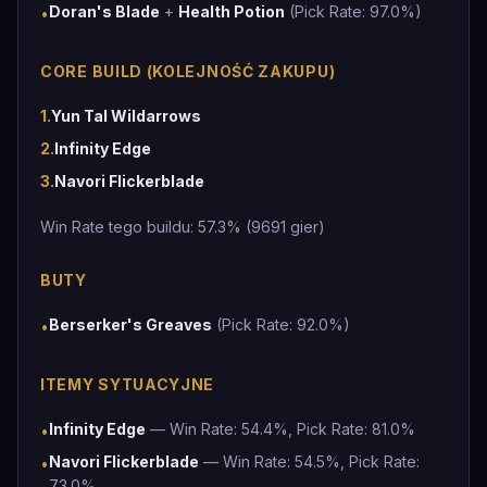
Doran's Blade
+
Health Potion
(Pick Rate: 97.0%)
•
CORE BUILD (KOLEJNOŚĆ ZAKUPU)
1
.
Yun Tal Wildarrows
2
.
Infinity Edge
3
.
Navori Flickerblade
Win Rate tego buildu: 57.3% (9691 gier)
BUTY
Berserker's Greaves
(Pick Rate: 92.0%)
•
ITEMY SYTUACYJNE
Infinity Edge
— Win Rate: 54.4%, Pick Rate: 81.0%
•
Navori Flickerblade
— Win Rate: 54.5%, Pick Rate:
•
73.0%