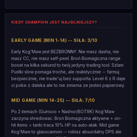
KIEDY CHAMPION JEST NAJSILNIEJSZY?
EARLY GAME (MIN 1-14) -- SIŁA: 3/10
Early Kog'Maw jest BEZBRONNY. Nie masz dasha, nie
masz CC, nie masz self-peel. Broń Biomagiczna range
boost na kilka sekund to twój jedyny trading tool. Szlam
Pustki slow pomaga troche, ale realistycznie -- farmuj
bezpiecznie, nie trade'uj bez supporta. Level 6 z R daje
ci poke z daleka ale to nie zmienia ze jesteś papierowy.
MID GAME (MIN 14-25) -- SIŁA: 7/10
Po 2 itemach (Guinsoo + Nashor/BOTRK) Kog'Maw
zaczyna shredowac. Broń Biomagiczna aktywne + on-
hit items = tanki traca 10% HP na auto-atak. Mid game
Kog'Maw to glasscannon -- robisz absurdalny DPS ale