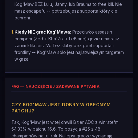
Kog'Maw BEZ Lulu, Janny, lub Brauma to free kill. Nie
masz escape'u -- potrzebujesz supporta który cie
ochroni.
1
.
Kiedy NIE grać Kog'Mawa:
Przeciwko assassin
compom (Zed + Kha'Zix + LeBlanc) gdzie umierasz
zanim klikniesz W. Też słaby bez peel supporta i
frontliny -- Kog'Maw solo jest najlatwiejszym targetem
w grze.
FAQ — NAJCZĘŚCIEJ ZADAWANE PYTANIA
CZY KOG'MAW JEST DOBRY W OBECNYM
PATCHU?
Tak, Kog'Maw jest w tej chwili B tier ADC z winrate'm
54.33% w patchu 16.6. To pozycja #25 z 48
championów na tej roli. Najlepsi gracze wyciągają