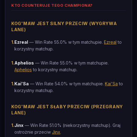
KTO COUNTERUJE TEGO CHAMPIONA?
KOG'MAW JEST SILNY PRZECIW (WYGRYWA
LANE)
1
.
Ezreal
— Win Rate 55.0% w tym matchupie.
Ezreal
to
korzystny matchup.
1
.
Aphelios
— Win Rate 55.0% w tym matchupie.
Aphelios
to korzystny matchup.
1
.
Kai'Sa
— Win Rate 54.0% w tym matchupie.
Kai'Sa
to
korzystny matchup.
KOG'MAW JEST SŁABY PRZECIW (PRZEGRANY
LANE)
1
.
Jinx
— Win Rate 51.0% (niekorzystny matchup). Graj
ostrożnie przeciw
Jinx
.