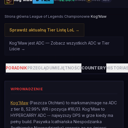
Strona główna
/
League of Legends
/
Championowie
/
Kog'Maw
Sprawdź aktualną Tier Listę LoL
→
Kog'Maw jest ADC — Zobacz wszystkich ADC w Tier
Liście
→
PORADNIK
PRZEGLĄD
UMIEJĘTNOŚCI
COUNTERY
HISTORIA
WPROWADZENIE
Kog'Maw
(Paszcza Otchłani) to marksman/mage na ADC
z tier B, 52.99% WR i pozycja #16/33. Kog'Maw to
HYPERCARRY ADC -- najwyzszy DPS w grze kiedy ma
pełny build. Pasywka Icathiańska Niespodzianka
(Icathianska Niespodzianka) sprawia ze po śmierci