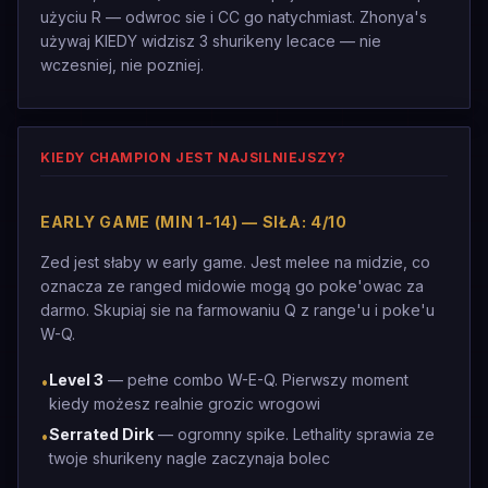
użyciu R — odwroc sie i CC go natychmiast. Zhonya's
używaj KIEDY widzisz 3 shurikeny lecace — nie
wczesniej, nie pozniej.
KIEDY CHAMPION JEST NAJSILNIEJSZY?
EARLY GAME (MIN 1-14) — SIŁA: 4/10
Zed jest słaby w early game. Jest melee na midzie, co
oznacza ze ranged midowie mogą go poke'owac za
darmo. Skupiaj sie na farmowaniu Q z range'u i poke'u
W-Q.
Level 3
— pełne combo W-E-Q. Pierwszy moment
•
kiedy możesz realnie grozic wrogowi
Serrated Dirk
— ogromny spike. Lethality sprawia ze
•
twoje shurikeny nagle zaczynaja bolec