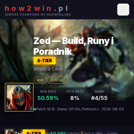
how2win
.
pl
DOBIERZ CHAMPIONA NA NASTĘPNĄ GRĘ
Zed — Build, Runy i
Poradnik
S
-TIER
Władca Cieni
MID
JUNGLE
WIN RATE
PICK RATE
RANK
50.59%
8%
#4/55
Patch 16.15 · Dane: OP.GG, Platinum+ · 2026-08-03
Zed
S
-TIER
50.59
%
S
WR
GRADE
ROLE
Mid
Jungle