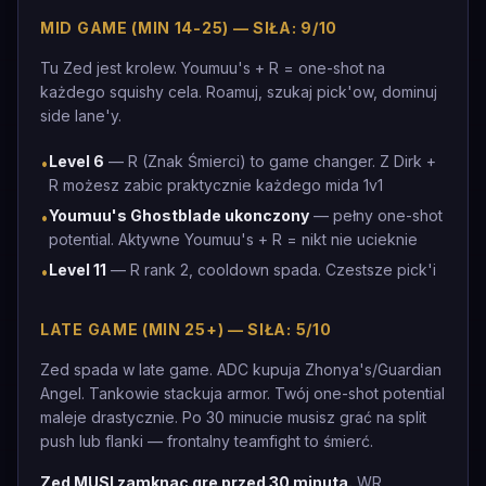
MID GAME (MIN 14-25) — SIŁA: 9/10
Tu Zed jest krolew. Youmuu's + R = one-shot na
każdego squishy cela. Roamuj, szukaj pick'ow, dominuj
side lane'y.
Level 6
— R (Znak Śmierci) to game changer. Z Dirk +
•
R możesz zabic praktycznie każdego mida 1v1
Youmuu's Ghostblade ukonczony
— pełny one-shot
•
potential. Aktywne Youmuu's + R = nikt nie ucieknie
Level 11
— R rank 2, cooldown spada. Czestsze pick'i
•
LATE GAME (MIN 25+) — SIŁA: 5/10
Zed spada w late game. ADC kupuja Zhonya's/Guardian
Angel. Tankowie stackuja armor. Twój one-shot potential
maleje drastycznie. Po 30 minucie musisz grać na split
push lub flanki — frontalny teamfight to śmierć.
Zed MUSI zamknac gre przed 30 minuta.
WR