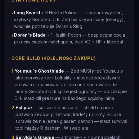
Long Sword
+ 3 Health Potions — standardowy start,
•
szybszy Serrated Dirk. Zed nie używa many (energy),
więc nie potrzebuje Doran's Ring
Doran's Blade
+ 1 Health Potion — bezpieczna opcja
•
przeciw ciezkim matchupom, daje AD + HP + lifesteal
CORE BUILD (KOLEJNOŚĆ ZAKUPU)
1
.
Youmuu's Ghostblade
— Zed MUSI mieć Youmuu's
jako pierwszy item. Lethality + movespeed aktywne
pozwala ci roamowac z mida i one-shotowac side
lane'y. Serrated Dirk spike jest ogromny — po zakupie
Dirk masz kill pressure na każdego squishy mida
2
.
Eclipse
— sustain z omnivamp + shield na proc
pozwala Zedowi przetrwac trade'y i all-in'y. Eclipse
sprawia ze nie jesteś glassem cannon — masz survival
tool między R dashem i W swap'em
3
.
Serylda's Grudge
— armor pen + slow na spelach.