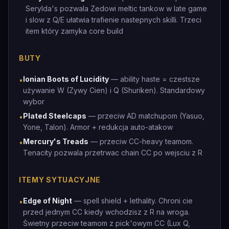
Serylda's pozwala Zedowi meltic tankow w late game
i slow z Q/E ułatwia trafienie nastepnych skilli. Trzeci
item który zamyka core build
BUTY
Ionian Boots of Lucidity
— ability haste = czestsze
•
używanie W (Zywy Cien) i Q (Shuriken). Standardowy
wybor
Plated Steelcaps
— przeciw AD matchupom (Yasuo,
•
Yone, Talon). Armor + redukcja auto-atakow
Mercury's Treads
— przeciw CC-heavy teamom.
•
Tenacity pozwala przetrwac chain CC po wejsciu z R
ITEMY SYTUACYJNE
Edge of Night
— spell shield + lethality. Chroni cie
•
przed jednym CC kiedy wchodzisz z R na wroga.
Świetny przeciw teamom z pick'owym CC (Lux Q,