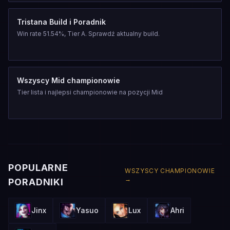
Tristana Build i Poradnik
Win rate 51.54%, Tier A. Sprawdź aktualny build.
Wszyscy Mid championowie
Tier lista i najlepsi championowie na pozycji Mid
POPULARNE
WSZYSCY CHAMPIONOWIE
→
PORADNIKI
Jinx
Yasuo
Lux
Ahri