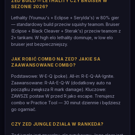
ZED BUILD — LETHALITY CZY BRUISER W
SEZONIE 2026?
Lethality (Youmuu's + Eclipse + Serylda's) w 80% gier
— standardowy build przeciw squishy teamom. Bruiser
(Eclipse + Black Cleaver + Sterak's) przeciw teamom z
2+ tankami. W high elo lethality dominuje, w low elo
bruiser jest bezpieczniejszy.
JAK ROBIĆ COMBO NA ZED? JAKIE SA
ZAAWANSOWANE COMBO?
Podstawowe: W-E-Q (poke). All-in: R-E-Q-AA-Ignite.
Zaawansowane: R-AA-E-Q-W (dodatkowy auto na
początku zwiększa R mark damage). Kluczowe:
ZAWSZE postaw W przed R jako escape. Trenujesz
combo w Practice Tool — 30 minut dziennie i będziesz
go ogarniač.
CZY ZED JUNGLE DZIALA W RANKEDA?