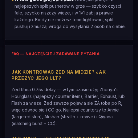
najlepszych split pusherow w grze — szybko czysci
fale, szybko niszczy wieze, i w 1v1 zabija prawie
każdego. Kiedy nie możesz teamfightowac, split
pushuj i zmuszaj wroga do wysylania 2 osob na ciebie.
FAQ — NAJCZĘŚCIEJ ZADAWANE PYTANIA
JAK KONTROWAC ZED NA MIDZIE? JAK
PRZEZYC JEGO ULT?
Zed R ma 0.75s delay — w tym czasie użyj Zhonya's
Hourglass (najlepszy counter item), Barrier, Exhaust, lub
Flash za wieze. Zed zawsze pojawia sie ZA toba po R,
więc odwroc sie i CC go. Najlepsi counterzy to Annie
(targeted stun), Akshan (stealth + revive) i Qiyana
(matching burst + CC).