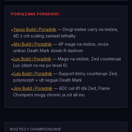
POWIĄZANE PORADNIKI
Yasuo Build i Poradnik
— Drugi melee carry na midzie,
•
AD z crit scaling zamiast lethality
Ahri Build i Poradnik
— AP mage na midzie, może
•
unikac Death Mark dzieki R dashom
Lux Build i Poradnik
— Mage na midzie, Zed counteruje
•
Lux (dash na nia po level 6)
Lulu Build i Poradnik
— Support który counteruje Zed,
•
polymorph + ult neguje Death Mark
Jinx Build i Poradnik
— ADC cel #1 dla Zed, Flame
•
Chompers mogą chronic ja od all-inu
WSZYSCY CHAMPIONOWIE