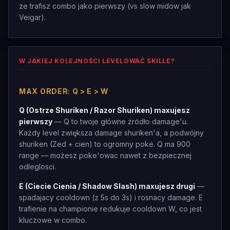
ze trafisz combo jako pierwszy (vs slow midow jak
Veigar).
W JAKIEJ KOLEJNOŚCI LEVELOWAĆ SKILLE?
MAX ORDER: Q > E > W
Q (Ostrze Shuriken / Razor Shuriken) maxujesz
pierwszy
— Q to twoje główne źródło damage'u.
Każdy level zwiększa damage shuriken'a, a podwójny
shuriken (Zed + cien) to ogromny poke. Q ma 900
range — możesz poke'owac nawet z bezpiecznej
odleglosci.
E (Ciecie Cienia / Shadow Slash) maxujesz drugi
—
spadajacy cooldown (z 5s do 3s) i rosnacy damage. E
trafienie na championie redukuje cooldown W, co jest
kluczowe w combo.