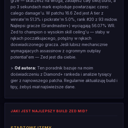
grze — skaczesz na wroga, zadajesz cały swój burst, a
po 3 sekundach mark exploduje powtarzajac czesc
calego damage'u. W patchu 16.6 Zed jest A tier z
winrate'm 51.3% i pickrate'm 5.0%, rank #20 z 93 midow.
Najlepsi gracze (Grandmaster+) wyciągają 56.07% WR.
Zed to champion o wysokim skill ceiling'u — słaby w
rękach poczatkujacego, potężny w rękach
doswiadczonego gracza. Jeśli lubisz mechanicznie
wymagajacych assassinow z ogromnym outplay
potential'em — Zed jest dla ciebie.
>
Od autora:
Ten poradnik bazuje na moim
doświadczeniu z Diamond+ rankeda i analizie tysięcy
gier z najnowszego patcha. Regularnie aktualizuję build i
tipy, żebyś miał najświeższe dane.
JAKI JEST NAJLEPSZY BUILD ZED MID?
STARTOWE ITEMY