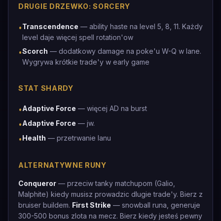
DRUGIE DRZEWKO: SORCERY
Transcendence
— ability haste na level 5, 8, 11. Każdy
•
level daje więcej spell rotation'ow
Scorch
— dodatkowy damage na poke'u W-Q w lane.
•
Wygrywa krótkie trade'y w early game
STAT SHARDY
Adaptive Force
— więcej AD na burst
•
Adaptive Force
— jw.
•
Health
— przetrwanie lanu
•
ALTERNATYWNE RUNY
Conqueror
— przeciw tanky matchupom (Galio,
Malphite) kiedy musisz prowadzic dlugie trade'y. Bierz z
bruiser buildem.
First Strike
— snowball runa, generuje
300-500 bonus zlota na mecz. Bierz kiedy jesteś pewny