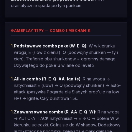
dramatycznie spada po tym punkcie.
GAMEPLAY TIPY — COMBO I MECHANIKI
1
.
Podstawowe combo poke (W-E-Q):
W w kierunku
wroga, E (slow z cienia), Q (podwójny shuriken — ty i
cien). Trafienie obu shurikenow = ogromny damage.
Używaj tego do poke'u w lane od level 3.
1
.
All-in combo (R-E-Q-AA-Ignite):
R na wroga ->
natychmiast E (slow) -> Q (podwójny shuriken) -> auto-
attack (pasywka Pogarda dla Slabych proc'uje na low
HP) -> Ignite. Cały burst trwa 1.5s.
1
.
Zaawansowane combo (R-AA-E-Q-W):
R na wroga
-> AUTO-ATTACK natychmiast -> E -> Q -> potem W w
kierunku ucieczki. Cofnij sie do W shadow. Dodatkowy
auto-attack na początku zwiększa R mark damage.