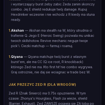
i wystarczający burst żeby zabic Zeda zanim skonczy
combo. Jej E shield redukuje twój damage. Kupuj
Hexdrinker wczesnie i nie wchodz z R kiedy ma stuna
ready.
1
.
Akshan
— Akshan ma stealth na W, który utrudnia ci
trafienie Q. Jego E (Heroic Swing) pozwala mu unikac
twoich skillshotow. Revive mechanic neguje twoje
pick'i. Ciezki matchup — farmuj i roamuj.
1
.
Qiyana
— Qiyana matchuje twój burst z wlasnym
burst'em, ale ma CC (Q ice root, R knockback)
którego Zed nie ma. Kto first hit'nie combo wygrywa.
Graj ostrożnie, nie daj sie wciagnac w trade bez W.
JAK PRZEZYC ZED R (DLA WROGÓW)
Zed R (Znak Śmierci) ma 0.75s opuznienie. W tym
czasie: Zhonya's Hourglass, Flash za wieze, shield
(Barrier, Exhaust). Zed ZAWSZE pojawia sie ZA toba po