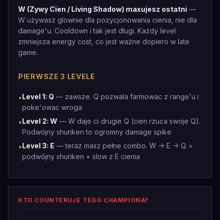
W (Zywy Cien / Living Shadow) maxujesz ostatni
—
W używasz glownie dla pozycjonowania cienia, nie dla
damage'u. Cooldown i tak jest dlugi. Każdy level
zmniejsza energy cost, co jest ważne dopiero w late
game.
PIERWSZE 3 LEVELE
Level 1: Q
— zawsze. Q pozwala farmowac z range'u i
•
poke'owac wroga
Level 2: W
— W daje ci drugie Q (cien rzuca swoje Q).
•
Podwójny shuriken to ogromny damage spike
Level 3: E
— teraz masz pełne combo. W -> E -> Q =
•
podwójny shuriken + slow z E cienia
KTO COUNTERUJE TEGO CHAMPIONA?