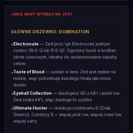
JAKIE RUNY WYBRAĆ NA ZED?
GŁÓWNE DRZEWKO: DOMINATION
Electrocute
— Zed proc'uje Electrocute jednym
•
combo (W-E-Q lub R-E-Q). Ogromny burst w krotkim
oknie czasowym, idealny do assassinowania squishy
celow
Taste of Blood
— sustain w lane. Zed jest melee na
•
midzie, więc potrzebuje każdego heala jaki może
dostac
Eyeball Collection
— stackujesz AD z kill'i i assist'ow.
•
Zed szuka kill'i, więc stackuje to szybko
Ultimate Hunter
— redukcja cooldownu R (Znak
•
Śmierci). Czestszy R = więcej pick'ow, więcej roam'ow,
więcej carry