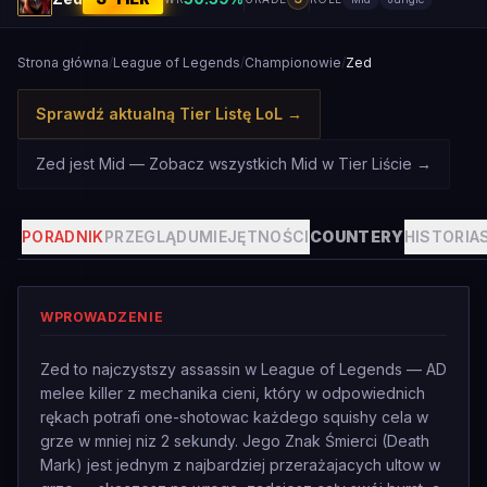
Strona główna
/
League of Legends
/
Championowie
/
Zed
Sprawdź aktualną Tier Listę LoL
→
Zed jest Mid — Zobacz wszystkich Mid w Tier Liście
→
PORADNIK
PRZEGLĄD
UMIEJĘTNOŚCI
COUNTERY
HISTORIA
WPROWADZENIE
Zed to najczystszy assassin w League of Legends — AD
melee killer z mechanika cieni, który w odpowiednich
rękach potrafi one-shotowac każdego squishy cela w
grze w mniej niz 2 sekundy. Jego Znak Śmierci (Death
Mark) jest jednym z najbardziej przerażajacych ultow w