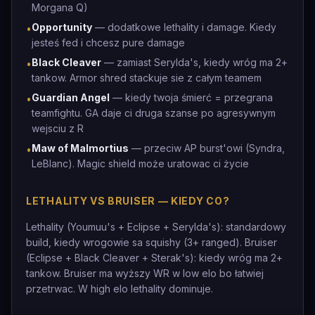
Morgana Q)
Opportunity
— dodatkowe lethality i damage. Kiedy
•
jesteś fed i chcesz pure damage
Black Cleaver
— zamiast Serylda's, kiedy wróg ma 2+
•
tankow. Armor shred stackuje sie z całym teamem
Guardian Angel
— kiedy twoja śmierć = przegrana
•
teamfightu. GA daje ci druga szanse po agresywnym
wejsciu z R
Maw of Malmortius
— przeciw AP burst'owi (Syndra,
•
LeBlanc). Magic shield może uratowac ci życie
LETHALITY VS BRUISER — KIEDY CO?
Lethality (Youmuu's + Eclipse + Serylda's): standardowy
build, kiedy wrogowie sa squishy (3+ ranged). Bruiser
(Eclipse + Black Cleaver + Sterak's): kiedy wróg ma 2+
tankow. Bruiser ma wyższy WR w low elo bo łatwiej
przetrwac. W high elo lethality dominuje.