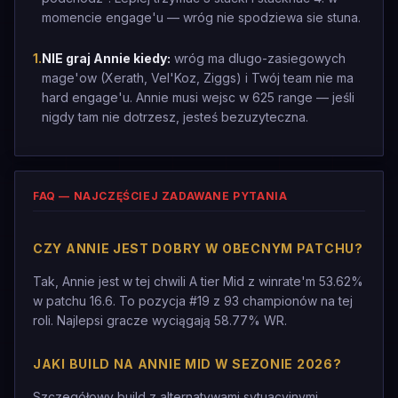
momencie engage'u — wróg nie spodziewa sie stuna.
1
.
NIE graj Annie kiedy:
wróg ma dlugo-zasiegowych
mage'ow (Xerath, Vel'Koz, Ziggs) i Twój team nie ma
hard engage'u. Annie musi wejsc w 625 range — jeśli
nigdy tam nie dotrzesz, jesteś bezuzyteczna.
FAQ — NAJCZĘŚCIEJ ZADAWANE PYTANIA
CZY ANNIE JEST DOBRY W OBECNYM PATCHU?
Tak, Annie jest w tej chwili A tier Mid z winrate'm 53.62%
w patchu 16.6. To pozycja #19 z 93 championów na tej
roli. Najlepsi gracze wyciągają 58.77% WR.
JAKI BUILD NA ANNIE MID W SEZONIE 2026?
Szczegółowy build z alternatywami sytuacyjnymi