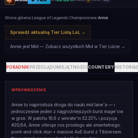
Strona główna
/
League of Legends
/
Championowie
/
Annie
Sprawdź aktualną Tier Listę LoL
→
Annie jest Mid — Zobacz wszystkich Mid w Tier Liście
→
PORADNIK
PRZEGLĄD
UMIEJĘTNOŚCI
COUNTERY
HISTORIA
WPROWADZENIE
Annie to najprostsza droga do nauki mid lane'a — i
jednocześnie jeden z najgroźniejszych burst mage'ow
w grze. W patchu 16.6 z winrate'm 52.25% i pozycja
#20/54, Annie oferuje cos prostego ale smiertelnego:
point-and-click stun + massive AoE burst z Tibbersem.