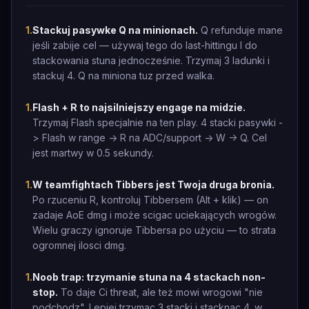
1
.
Stackuj pasywke Q na minionach.
Q refunduje mane
jeśli zabije cel — używaj tego do last-hittingu I do
stackowania stuna jednocześnie. Trzymaj 3 ladunki i
stackuj 4. Q na miniona tuz przed walka.
1
.
Flash + R to najsilniejszy engage na midzie.
Trzymaj Flash specjalnie na ten play. 4 stacki pasywki -
> Flash w range -> R na ADC/support -> W -> Q. Cel
jest martwy w 0.5 sekundy.
1
.
W teamfightach Tibbers jest Twoja druga bronia.
Po rzuceniu R, kontroluj Tibbersem (Alt + klik) — on
zadaje AoE dmg i może scigac uciekających wrogów.
Wielu graczy ignoruje Tibbersa po użyciu — to strata
ogromnej ilosci dmg.
1
.
Noob trap: trzymanie stuna na 4 stackach non-
stop.
To daje Ci threat, ale też mowi wrogowi "nie
podchodz". Lepiej trzymac 3 stacki i stacknac 4. w