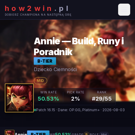
how2win
.
pl
DOBIERZ CHAMPIONA NA NASTĘPNĄ GRĘ
Annie — Build, Runy i
Poradnik
B
-TIER
Dziecko Ciemności
MID
WIN RATE
PICK RATE
RANK
50.53%
2%
#29/55
Patch 16.15 · Dane: OP.GG, Platinum+ · 2026-08-03
Annie
B
-TIER
50.53
%
B
WR
GRADE
ROLE
Mid