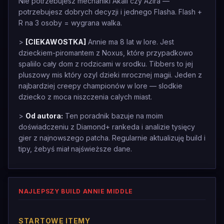
Nie potrzebujesz mechaniki Akali czy Azira —
potrzebujesz dobrych decyzji i jednego Flasha. Flash +
R na 3 osoby = wygrana walka.
>
[CIEKAWOSTKA]
Annie ma 8 lat w lore. Jest
dzieckiem-piromantem z Noxus, które przypadkowo
spaliilo cały dom z rodzicami w srodku. Tibbers to jej
pluszowy mis który ozyl dzieki mrocznej magii. Jeden z
najbardziej creepy championów w lore — slodkie
dziecko z moca niszczenia calych miast.
>
Od autora:
Ten poradnik bazuje na moim
doświadczeniu z Diamond+ rankeda i analizie tysięcy
gier z najnowszego patcha. Regularnie aktualizuję build i
tipy, żebyś miał najświeższe dane.
NAJLEPSZY BUILD ANNIE MIDDLE
STARTOWE ITEMY