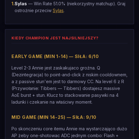
1
.
Sylas
— Win Rate 51.0% (niekorzystny matchup). Graj
ostrożnie przeciw
Sylas
.
KIEDY CHAMPION JEST NAJSILNIEJSZY?
EARLY GAME (MIN 1-14) — SIŁA: 6/10
Level 2-3 Annie jest zaskakujaco groźna. Q
(Dezintegracja) to point-and-click z niskim cooldownem,
a z passive stun'em jest to darmowy CC. Na level 6 z R
(Przywołanie: Tibbers — Tibbers) dostajesz massive
AoE burst + stun. Klucz to stackowanie pasywki na 4
ladunki i czekanie na właściwy moment.
MID GAME (MIN 14-25) — SIŁA: 9/10
Po skonczeniu core itemu Annie ma wystarczająco dużo
AP żeby one-shotowac ADC jednym combo: Flash +