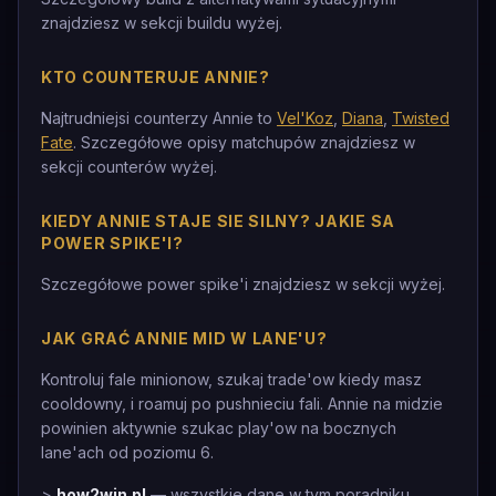
znajdziesz w sekcji buildu wyżej.
KTO COUNTERUJE ANNIE?
Najtrudniejsi counterzy Annie to
Vel'Koz
,
Diana
,
Twisted
Fate
. Szczegółowe opisy matchupów znajdziesz w
sekcji counterów wyżej.
KIEDY ANNIE STAJE SIE SILNY? JAKIE SA
POWER SPIKE'I?
Szczegółowe power spike'i znajdziesz w sekcji wyżej.
JAK GRAĆ ANNIE MID W LANE'U?
Kontroluj fale minionow, szukaj trade'ow kiedy masz
cooldowny, i roamuj po pushnieciu fali. Annie na midzie
powinien aktywnie szukac play'ow na bocznych
lane'ach od poziomu 6.
>
how2win.pl
— wszystkie dane w tym poradniku