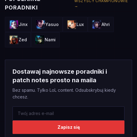
WSZYSCY CHAMPIONOWIE
→
PORADNIKI
Jinx
Yasuo
Lux
Ahri
Zed
Nami
Dostawaj najnowsze poradniki i
patch notes prosto na maila
Bez spamu. Tylko LoL content. Odsubskrybuj kiedy
chcesz.
Zapisz się