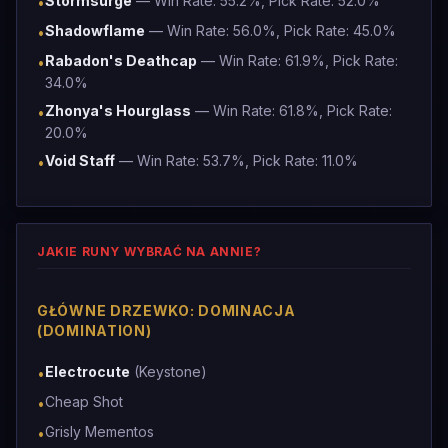
Stormsurge
— Win Rate: 55.2%, Pick Rate: 52.0%
•
Shadowflame
— Win Rate: 56.0%, Pick Rate: 45.0%
•
Rabadon's Deathcap
— Win Rate: 61.9%, Pick Rate:
•
34.0%
Zhonya's Hourglass
— Win Rate: 61.8%, Pick Rate:
•
20.0%
Void Staff
— Win Rate: 53.7%, Pick Rate: 11.0%
•
JAKIE RUNY WYBRAĆ NA ANNIE?
GŁÓWNE DRZEWKO: DOMINACJA
(DOMINATION)
Electrocute
(Keystone)
•
Cheap Shot
•
Grisly Mementos
•