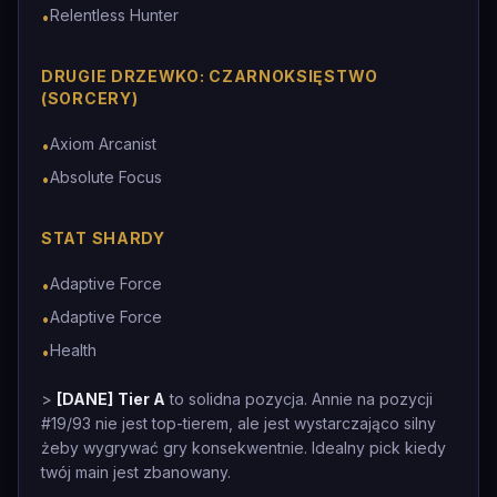
Relentless Hunter
•
DRUGIE DRZEWKO: CZARNOKSIĘSTWO
(SORCERY)
Axiom Arcanist
•
Absolute Focus
•
STAT SHARDY
Adaptive Force
•
Adaptive Force
•
Health
•
>
[DANE]
Tier A
to solidna pozycja. Annie na pozycji
#19/93 nie jest top-tierem, ale jest wystarczająco silny
żeby wygrywać gry konsekwentnie. Idealny pick kiedy
twój main jest zbanowany.