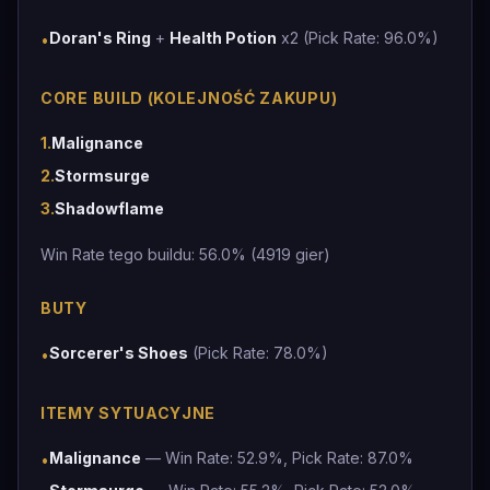
Doran's Ring
+
Health Potion
x2 (Pick Rate: 96.0%)
•
CORE BUILD (KOLEJNOŚĆ ZAKUPU)
1
.
Malignance
2
.
Stormsurge
3
.
Shadowflame
Win Rate tego buildu: 56.0% (4919 gier)
BUTY
Sorcerer's Shoes
(Pick Rate: 78.0%)
•
ITEMY SYTUACYJNE
Malignance
— Win Rate: 52.9%, Pick Rate: 87.0%
•