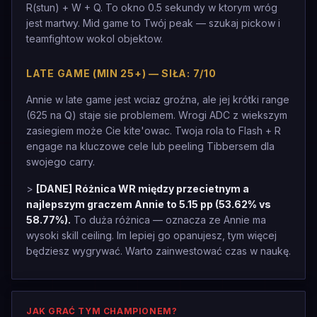
R(stun) + W + Q. To okno 0.5 sekundy w ktorym wróg
jest martwy. Mid game to Twój peak — szukaj pickow i
teamfightow wokol objektow.
LATE GAME (MIN 25+) — SIŁA: 7/10
Annie w late game jest wciaz groźna, ale jej krótki range
(625 na Q) staje sie problemem. Wrogi ADC z wiekszym
zasiegiem może Cie kite'owac. Twoja rola to Flash + R
engage na kluczowe cele lub peeling Tibbersem dla
swojego carry.
>
[DANE]
Różnica WR między przecietnym a
najlepszym graczem Annie to 5.15 pp (53.62% vs
58.77%).
To duża różnica — oznacza ze Annie ma
wysoki skill ceiling. Im lepiej go opanujesz, tym więcej
będziesz wygrywać. Warto zainwestować czas w naukę.
JAK GRAĆ TYM CHAMPIONEM?