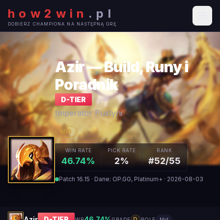
how2win
.
pl
DOBIERZ CHAMPIONA NA NASTĘPNĄ GRĘ
Azir — Build, Runy i
Poradnik
D
-TIER
Imperator Pustyni
MID
WIN RATE
PICK RATE
RANK
46.74%
2%
#52/55
Patch 16.15 · Dane: OP.GG, Platinum+ · 2026-08-03
Azir
D
-TIER
46.74
%
D
WR
GRADE
ROLE
Mid