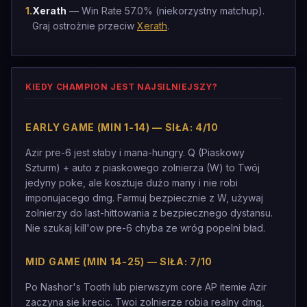
1
.
Xerath
— Win Rate 57.0% (niekorzystny matchup).
Graj ostrożnie przeciw
Xerath
.
KIEDY CHAMPION JEST NAJSILNIEJSZY?
EARLY GAME (MIN 1-14) — SIŁA: 4/10
Azir pre-6 jest słaby i mana-hungry. Q (Piaskowy
Szturm) + auto z piaskowego zolnierza (W) to Twój
jedyny poke, ale kosztuje dużo many i nie robi
imponujacego dmg. Farmuj bezpiecznie z W, używaj
zolnierzy do last-hittowania z bezpiecznego dystansu.
Nie szukaj kill'ow pre-6 chyba ze wróg popelni bład.
MID GAME (MIN 14-25) — SIŁA: 7/10
Po Nashor's Tooth lub pierwszym core AP itemie Azir
zaczyna sie krecic. Twoi zolnierze robia realny dmg,