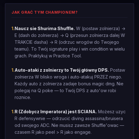
JAK GRAĆ TYM CHAMPIONEM?
1
.
Naucz sie Shurima Shuffle.
W (postaw zolnierza) ->
E (dash do zolnierza) -> Q (przesun zolnierza dalej W
TRAKCIE dasha) -> R (odrzuc wrogów do Twojego
teamu). To Twój signature play i win condition w wielu
grach. Praktykuj w Practice Tool.
1
.
Auto-ataki z zolnierzy to Twój główny DPS.
Postaw
zolnierza W blisko wroga i auto-atakuj PRZEZ niego.
Każdy auto z zolnierza zadaje bonus magic dmg. Nie
polegaj na Q poke — to Twój DPS z auto'ow robi
roznice.
1
.
R (Zdobycz Imperatora) jest SCIANA.
Możesz uzyc
R defensywnie — odrzucić diving assassina/bruisera
od swojego ADC. Nie musisz zawsze Shuffle'owac —
czasem R jako peel > R jako engage.