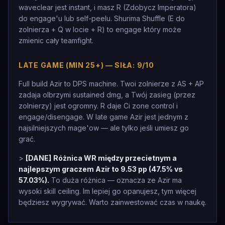
waveclear jest instant, i masz R (Zdobycz Imperatora)
do engage'u lub self-peelu. Shurima Shuffle (E do
zolnierza + Q w locie + R) to engage który może
zmienic cały teamfight.
LATE GAME (MIN 25+) — SIŁA: 9/10
Full build Azir to DPS machine. Twoi zolnierze z AS + AP
zadaja olbrzymi sustained dmg, a Twój zasieg (przez
zolnierzy) jest ogromny. R daje Ci zone control i
engage/disengage. W late game Azir jest jednym z
najsilniejszych mage'ow — ale tylko jeśli umiesz go
grać.
>
[DANE]
Różnica WR między przecietnym a
najlepszym graczem Azir to 9.53 pp (47.5% vs
57.03%).
To duża różnica — oznacza ze Azir ma
wysoki skill ceiling. Im lepiej go opanujesz, tym więcej
będziesz wygrywać. Warto zainwestować czas w naukę.