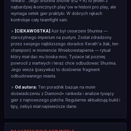
reward". Jego Shurima Shuffle (EQ + R) to jeden z
najbardziej ikonicznych play'ow w historii pro play, ale
wymaga setek gier praktyki. W dobrych rękach
kontroluje cały teamfight sam.
>
[CIEKAWOSTKA]
Azir byl cesarzem Shurima —
starozytnego imperium na pustyni. Został zdradzony
przez swojego najblizszego doradce Xerath'a (tak, ten
champion) w momencie Wniebowstapienia — rytual
który miał dac mu boska moc. Tysiace lat pozniej
powrocil z martwych i teraz chce odbudowac Shurima.
Jego wieza (pasywka) to doslownie fragment
odbudowanego miasta.
>
Od autora:
Ten poradnik bazuje na moim
doświadczeniu z Diamond+ rankeda i analizie tysięcy
gier z najnowszego patcha. Regularnie aktualizuję build i
tipy, żebyś miał najświeższe dane.