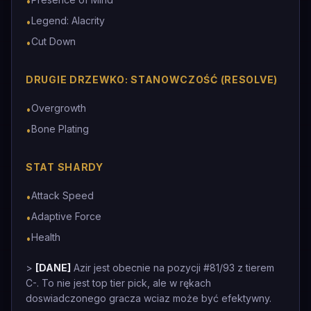
•
Legend: Alacrity
•
Cut Down
•
DRUGIE DRZEWKO: STANOWCZOŚĆ (RESOLVE)
Overgrowth
•
Bone Plating
•
STAT SHARDY
Attack Speed
•
Adaptive Force
•
Health
•
>
[DANE]
Azir jest obecnie na pozycji #81/93 z tierem
C-. To nie jest top tier pick, ale w rękach
doswiadczonego gracza wciaz może być efektywny.