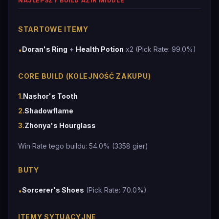
NAJLEPSZY BUILD AZIR MIDDLE
STARTOWE ITEMY
Doran's Ring
+
Health Potion
x2 (Pick Rate: 99.0%)
•
CORE BUILD (KOLEJNOŚĆ ZAKUPU)
1
.
Nashor's Tooth
2
.
Shadowflame
3
.
Zhonya's Hourglass
Win Rate tego buildu: 54.0% (3358 gier)
BUTY
Sorcerer's Shoes
(Pick Rate: 70.0%)
•
ITEMY SYTUACYJNE