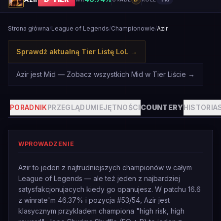
Strona główna
/
League of Legends
/
Championowie
/
Azir
Sprawdź aktualną Tier Listę LoL
→
Azir jest Mid — Zobacz wszystkich Mid w Tier Liście
→
PORADNIK
PRZEGLĄD
UMIEJĘTNOŚCI
COUNTERY
HISTORIA
WPROWADZENIE
Azir to jeden z najtrudniejszych championów w całym
League of Legends — ale też jeden z najbardziej
satysfakcjonujacych kiedy go opanujesz. W patchu 16.6
z winrate'm 46.37% i pozycja #53/54, Azir jest
klasycznym przykladem championa "high risk, high