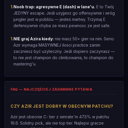
1
.
Noob trap: agresywne E (dash) w lane'u.
E to Twój
JEDYNY escape. Jeśli uzyjjesz go offensywnie i wróg
jungler jest w pobliżu — jesteś martwy. Trzymaj E
defensywnie chyba ze masz pewnosc ze jest safe.
1
.
NIE graj Azira kiedy:
nie masz 50+ gier na nim. Serio.
Azir wymaga MASYWNEJ ilosci practice zanim
zaczniesz być uzyteczny. Jeśli dopiero zaczynasz —
to nie jest champion do climbowania, to champion do
mastering'u.
FAQ — NAJCZĘŚCIEJ ZADAWANE PYTANIA
CZY AZIR JEST DOBRY W OBECNYM PATCHU?
Azir jest obecnie C- tier z winrate'm 47.5% w patchu
16.6. Solidny pick, ale nie top tier. Najlepsi gracze