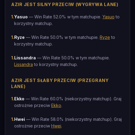
AZIR JEST SILNY PRZECIW (WYGRYWA LANE)
1
.
Yasuo
— Win Rate 52.0% w tym matchupie.
Yasuo
to
korzystny matchup.
1
.
Ryze
— Win Rate 50.0% w tym matchupie.
Ryze
to
korzystny matchup.
1
.
Lissandra
— Win Rate 50.0% w tym matchupie.
Lissandra
to korzystny matchup.
AZIR JEST SŁABY PRZECIW (PRZEGRANY
LANE)
1
.
Ekko
— Win Rate 60.0% (niekorzystny matchup). Graj
ostrożnie przeciw
Ekko
.
1
.
Hwei
— Win Rate 58.0% (niekorzystny matchup). Graj
ostrożnie przeciw
Hwei
.