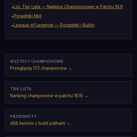
LoL Tier Lista — Najlepsi Championowie w Patchu 16.6
•
Poradniki Mid
•
League of Legends — Poradniki i Buildy
•
WSZYSCY CHAMPIONOWIE
Przeglądaj 172 championów
→
TIER LISTA
Ranking championów w patchu 16.15
→
PRZEDMIOTY
458 itemów z build pathami
→