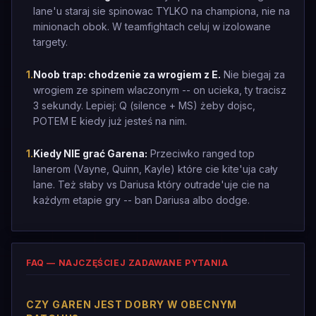
lane'u staraj sie spinowac TYLKO na championa, nie na
minionach obok. W teamfightach celuj w izolowane
targety.
1
.
Noob trap: chodzenie za wrogiem z E.
Nie biegaj za
wrogiem ze spinem wlaczonym -- on ucieka, ty tracisz
3 sekundy. Lepiej: Q (silence + MS) żeby dojsc,
POTEM E kiedy już jesteś na nim.
1
.
Kiedy NIE grać Garena:
Przeciwko ranged top
lanerom (Vayne, Quinn, Kayle) które cie kite'uja cały
lane. Też słaby vs Dariusa który outrade'uje cie na
każdym etapie gry -- ban Dariusa albo dodge.
FAQ — NAJCZĘŚCIEJ ZADAWANE PYTANIA
CZY GAREN JEST DOBRY W OBECNYM