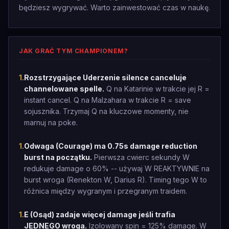
będziesz wygrywać. Warto zainwestować czas w naukę.
JAK GRAĆ TYM CHAMPIONEM?
1
.
Rozstrzygające Uderzenie silence canceluje
channelowane spelle.
Q na Katarinie w trakcie jej R =
instant cancel. Q na Malzahara w trakcie R = save
sojusznika. Trzymaj Q na kluczowe momenty, nie
marnuj na poke.
1
.
Odwaga (Courage) ma 0.75s damage reduction
burst na początku.
Pierwsza cwierc sekundy W
redukuje damage o 60% -- używaj W REAKTYWNIE na
burst wroga (Renekton W, Darius R). Timing tego W to
różnica między wygranym i przegranym traidem.
1
.
E (Osąd) zadaje więcej damage jeśli trafia
JEDNEGO wroga.
Izolowany spin = 125% damage. W