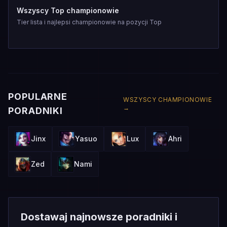
Wszyscy Top championowie
Tier lista i najlepsi championowie na pozycji Top
POPULARNE
WSZYSCY CHAMPIONOWIE
→
PORADNIKI
Jinx
Yasuo
Lux
Ahri
Zed
Nami
Dostawaj najnowsze poradniki i