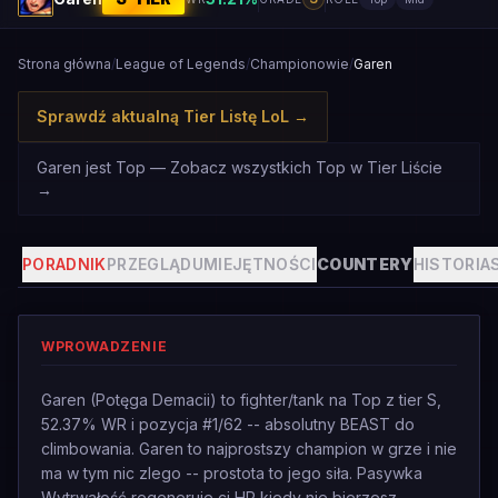
Strona główna
/
League of Legends
/
Championowie
/
Garen
Sprawdź aktualną Tier Listę LoL
→
Garen jest Top — Zobacz wszystkich Top w Tier Liście
→
PORADNIK
PRZEGLĄD
UMIEJĘTNOŚCI
COUNTERY
HISTORIA
WPROWADZENIE
Garen (Potęga Demacii) to fighter/tank na Top z tier S,
52.37% WR i pozycja #1/62 -- absolutny BEAST do
climbowania. Garen to najprostszy champion w grze i nie
ma w tym nic zlego -- prostota to jego siła. Pasywka
Wytrwałość regeneruje ci HP kiedy nie bierzesz