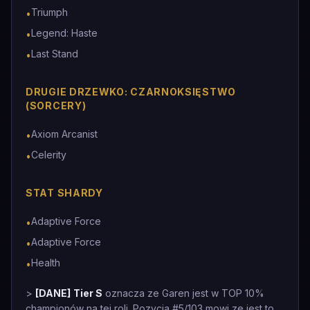
Triumph
•
Legend: Haste
•
Last Stand
•
DRUGIE DRZEWKO: CZARNOKSIĘSTWO
(SORCERY)
Axiom Arcanist
•
Celerity
•
STAT SHARDY
Adaptive Force
•
Adaptive Force
•
Health
•
>
[DANE]
Tier S
oznacza ze Garen jest w TOP 10%
championów na tej roli. Pozycja #5/103 mowi ze jest to