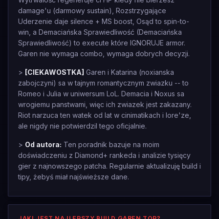
damage'u (darmowy sustain), Rozstrzygające
Uderzenie daje silence + MS boost, Osąd to spin-to-
win, a Demaciańska Sprawiedliwość (Demaciańska
Sprawiedliwość) to execute które IGNORUJE armor.
Garen nie wymaga combo, wymaga dobrych decyzji.
>
[CIEKAWOSTKA]
Garen i Katarina (noxianska
zabojczyni) sa w tajnym romantycznym zwiazku -- to
Romeo i Julia w uniwersum LoL. Demacia i Noxus sa
wrogiemu panstwami, więc ich zwiazek jest zakazany.
Riot narzuca ten watek od lat w cinimatikach i lore'ze,
ale nigdy nie potwierdzil tego oficjalnie.
>
Od autora:
Ten poradnik bazuje na moim
doświadczeniu z Diamond+ rankeda i analizie tysięcy
gier z najnowszego patcha. Regularnie aktualizuję build i
tipy, żebyś miał najświeższe dane.
JAKI JEST NAJLEPSZY BUILD GAREN TOP?