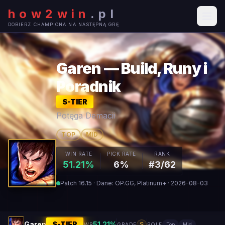
how2win
.
pl
DOBIERZ CHAMPIONA NA NASTĘPNĄ GRĘ
Garen — Build, Runy i
Poradnik
S
-TIER
Potęga Demacii
TOP
MID
WIN RATE
PICK RATE
RANK
51.21%
6%
#3/62
Patch 16.15 · Dane: OP.GG, Platinum+ · 2026-08-03
Garen
S
-TIER
51.21
%
S
WR
GRADE
ROLE
Top
Mid