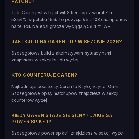
PATCHU?
Tak, Garen jest w tej chwili S tier Top z winrate'm
53.54% w patchu 16.6. To pozycja #5 z 103 championów
na tej roli. Najlepsi gracze wyciągają 58.41% WR.
JAKI BUILD NA GAREN TOP W SEZONIE 2026?
Szczegółowy build z alternatywami sytuacyjnymi
znajdziesz w sekcji buildu wyżej.
KTO COUNTERUJE GAREN?
Najtrudniejsi counterzy Garen to Kayle, Vayne, Quinn.
Szczegółowe opisy matchupów znajdziesz w sekcji
counterów wyżej.
KIEDY GAREN STAJE SIE SILNY? JAKIE SA
POWER SPIKE'I?
Szczegółowe power spike'i znajdziesz w sekcji wyżej.