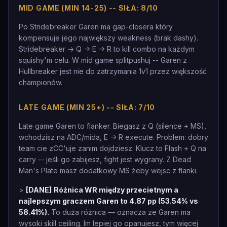
MID GAME (MIN 14-25) -- SIŁA: 8/10
Po Stridebreaker Garen ma gap-closera który
kompensuje jego największy weakness (brak dashy).
Stridebreaker -> Q -> E -> R to kill combo na każdym
squishy'm celu. W mid game splitpushuj -- Garen z
Hullbreaker jest nie do zatrzymania 1v1 przez większość
championów.
LATE GAME (MIN 25+) -- SIŁA: 7/10
Late game Garen to flanker. Biegasz z Q (silence + MS),
wchodzisz na ADC/mida, E -> R execute. Problem: dobry
team cie zCC'uje zanim dojdziesz. Klucz to Flash + Q na
carry -- jeśli go zabijesz, fight jest wygrany. Z Dead
Man's Plate masz dodatkowy MS żeby wejsc z flanki.
>
[DANE]
Różnica WR między przecietnym a
najlepszym graczem Garen to 4.87 pp (53.54% vs
58.41%).
To duża różnica — oznacza ze Garen ma
wysoki skill ceiling. Im lepiej go opanujesz, tym więcej