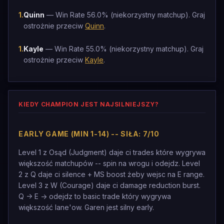
1
.
Quinn
— Win Rate 56.0% (niekorzystny matchup). Graj
ostrożnie przeciw
Quinn
.
1
.
Kayle
— Win Rate 55.0% (niekorzystny matchup). Graj
ostrożnie przeciw
Kayle
.
KIEDY CHAMPION JEST NAJSILNIEJSZY?
EARLY GAME (MIN 1-14) -- SIŁA: 7/10
Level 1 z Osąd (Judgment) daje ci trades które wygrywa
większość matchupów -- spin na wrogu i odejdz. Level
2 z Q daje ci silence + MS boost żeby wejsc na E range.
Level 3 z W (Courage) daje ci damage reduction burst.
Q -> E -> odejdz to basic trade który wygrywa
większość lane'ow. Garen jest silny early.