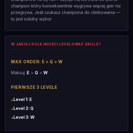
champion który konsekwentnie wygrywa więcej gier niz
przegrywa. Jeśli szukasz championa do climbowania —
to jest solidny wybor.
W JAKIEJ KOLEJNOŚCI LEVELOWAĆ SKILLE?
MAX ORDER: E > Q > W
Maksuj:
E
>
Q
>
W
PIERWSZE 3 LEVELE
Level 1: E
•
Level 2: Q
•
Level 3: W
•