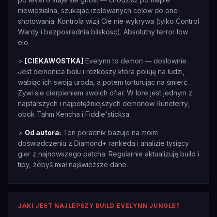
niewidzialna, szukajac izolowanych celow do one-
shotowania. Kontrola wizji Cie nie wykrywa (tylko Control
Wardy i bezposrednia bliskosc). Absolutny terror low
elo.
>
[CIEKAWOSTKA]
Evelynn to demon — doslownie.
Jest demonica bolu i rozkoszy która poluję na ludzi,
wabiąc ich swoją uroda, a potem torturujac na śmierć.
Zywi sie cierpieniem swoich ofiar. W lore jest jednym z
najstarszych i najpotężniejszych demonow Runeterry,
obok Tahm Kencha i Fiddle'sticksa.
>
Od autora:
Ten poradnik bazuje na moim
doświadczeniu z Diamond+ rankeda i analizie tysięcy
gier z najnowszego patcha. Regularnie aktualizuję build i
tipy, żebyś miał najświeższe dane.
JAKI JEST NAJLEPSZY BUILD EVELYNN JUNGLE?