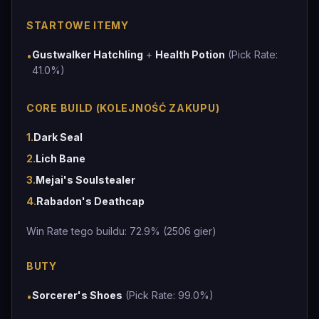
STARTOWE ITEMY
Gustwalker Hatchling
+
Health Potion
(Pick Rate:
•
41.0%)
CORE BUILD (KOLEJNOŚĆ ZAKUPU)
1
.
Dark Seal
2
.
Lich Bane
3
.
Mejai's Soulstealer
4
.
Rabadon's Deathcap
Win Rate tego buildu: 72.9% (2506 gier)
BUTY
Sorcerer's Shoes
(Pick Rate: 99.0%)
•