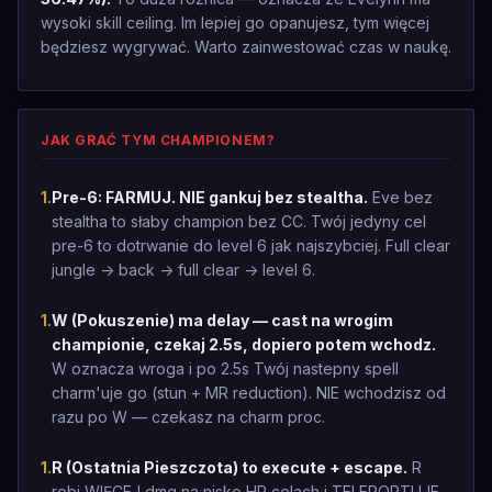
wysoki skill ceiling. Im lepiej go opanujesz, tym więcej
będziesz wygrywać. Warto zainwestować czas w naukę.
JAK GRAĆ TYM CHAMPIONEM?
1
.
Pre-6: FARMUJ. NIE gankuj bez stealtha.
Eve bez
stealtha to słaby champion bez CC. Twój jedyny cel
pre-6 to dotrwanie do level 6 jak najszybciej. Full clear
jungle -> back -> full clear -> level 6.
1
.
W (Pokuszenie) ma delay — cast na wrogim
championie, czekaj 2.5s, dopiero potem wchodz.
W oznacza wroga i po 2.5s Twój nastepny spell
charm'uje go (stun + MR reduction). NIE wchodzisz od
razu po W — czekasz na charm proc.
1
.
R (Ostatnia Pieszczota) to execute + escape.
R
robi WIĘCEJ dmg na nisko HP celach i TELEPORTUJE