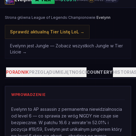
Strona główna
/
League of Legends
/
Championowie
/
Evelynn
Sprawdź aktualną Tier Listę LoL
→
Evelynn jest Jungle — Zobacz wszystkich Jungle w Tier
Liście
→
PORADNIK
PRZEGLĄD
UMIEJĘTNOŚCI
COUNTERY
HISTORIA
WPROWADZENIE
Evelynn to AP assassin z permanentna niewidzialnoscia
od level 6 — co sprawia ze wróg NIGDY nie czuje sie
bezpiecznie. W patchu 16.6 z winrate'm 52.01% i
pozycja #19/59, Evelynn jest unikalnym junglerem który
po level 6 staje sie ghost — chodzisz po mapie