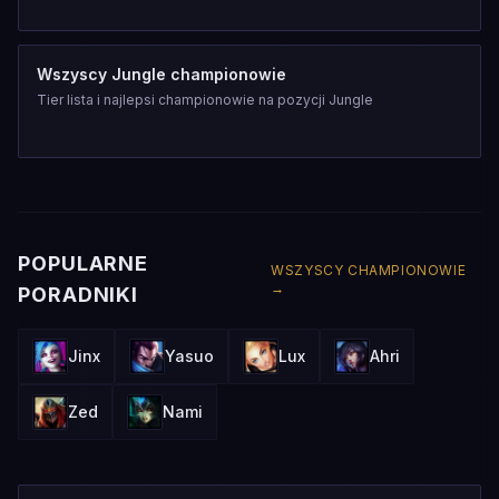
Wszyscy Jungle championowie
Tier lista i najlepsi championowie na pozycji Jungle
POPULARNE
WSZYSCY CHAMPIONOWIE
→
PORADNIKI
Jinx
Yasuo
Lux
Ahri
Zed
Nami