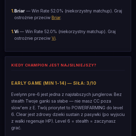
1
.
Briar
— Win Rate 52.0% (niekorzystny matchup). Graj
ostrożnie przeciw
Briar
.
1
.
Vi
— Win Rate 52.0% (niekorzystny matchup). Graj
ostrożnie przeciw
Vi
.
KIEDY CHAMPION JEST NAJSILNIEJSZY?
EARLY GAME (MIN 1-14) — SIŁA: 3/10
Evelynn pre-6 jest jedna z najsłabszych junglerow. Bez
stealth Twoje ganki sa słabe — nie masz CC poza
slow'em z E. Twój priorytet to POWERFARMING do level
6. Clear jest zdrowy dzieki sustain z pasywki (po wyjsciu
z walki regenuje HP). Level 6 = stealth = zaczynasz
grać.