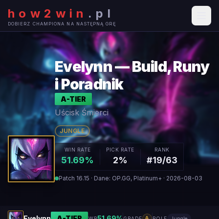
how2win
.
pl
DOBIERZ CHAMPIONA NA NASTĘPNĄ GRĘ
Evelynn — Build, Runy
i Poradnik
A
-TIER
Uścisk Śmierci
JUNGLE
WIN RATE
PICK RATE
RANK
51.69%
2%
#19/63
Patch 16.15 · Dane: OP.GG, Platinum+ · 2026-08-03
Evelynn
A
-TIER
51.69
%
A
WR
GRADE
ROLE
Jungle