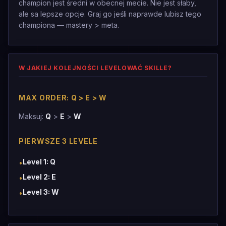
champion jest średni w obecnej mecie. Nie jest słaby,
ale sa lepsze opcje. Graj go jeśli naprawde lubisz tego
championa — mastery > meta.
W JAKIEJ KOLEJNOŚCI LEVELOWAĆ SKILLE?
MAX ORDER: Q > E > W
Maksuj:
Q
>
E
>
W
PIERWSZE 3 LEVELE
Level 1: Q
•
Level 2: E
•
Level 3: W
•