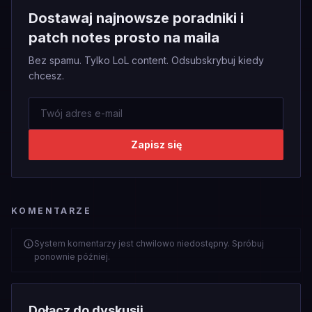
Dostawaj najnowsze poradniki i
patch notes prosto na maila
Bez spamu. Tylko LoL content. Odsubskrybuj kiedy
chcesz.
Zapisz się
KOMENTARZE
System komentarzy jest chwilowo niedostępny. Spróbuj
ponownie później.
Dołącz do dyskusji