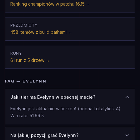
Ranking championów w patchu 16.15
→
PRZEDMIOTY
458 itemów z build pathami
→
RUNY
61 run z 5 drzew
→
FAQ — EVELYNN
Jaki tier ma Evelynn w obecnej mecie?
Evelynn jest aktualnie w tierze A (ocena LoLalytics: A).
Win rate: 51.69%.
Na jakiej pozycji grać Evelynn?