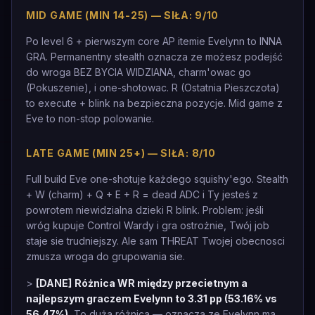
MID GAME (MIN 14-25) — SIŁA: 9/10
Po level 6 + pierwszym core AP itemie Evelynn to INNA
GRA. Permanentny stealth oznacza ze możesz podejść
do wroga BEZ BYCIA WIDZIANA, charm'owac go
(Pokuszenie), i one-shotowac. R (Ostatnia Pieszczota)
to execute + blink na bezpieczna pozycje. Mid game z
Eve to non-stop polowanie.
LATE GAME (MIN 25+) — SIŁA: 8/10
Full build Eve one-shotuje każdego squishy'ego. Stealth
+ W (charm) + Q + E + R = dead ADC i Ty jesteś z
powrotem niewidzialna dzieki R blink. Problem: jeśli
wróg kupuje Control Wardy i gra ostrożnie, Twój job
staje sie trudniejszy. Ale sam THREAT Twojej obecnosci
zmusza wroga do grupowania sie.
>
[DANE]
Różnica WR między przecietnym a
najlepszym graczem Evelynn to 3.31 pp (53.16% vs
56.47%).
To duża różnica — oznacza ze Evelynn ma