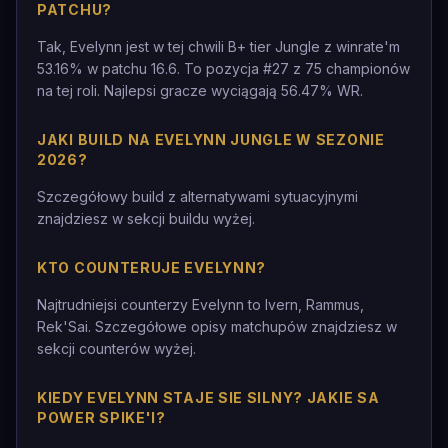
PATCHU?
Tak, Evelynn jest w tej chwili B+ tier Jungle z winrate'm
53.16% w patchu 16.6. To pozycja #27 z 75 championów
na tej roli. Najlepsi gracze wyciągają 56.47% WR.
JAKI BUILD NA EVELYNN JUNGLE W SEZONIE
2026?
Szczegółowy build z alternatywami sytuacyjnymi
znajdziesz w sekcji buildu wyżej.
KTO COUNTERUJE EVELYNN?
Najtrudniejsi counterzy Evelynn to Ivern, Rammus,
Rek'Sai. Szczegółowe opisy matchupów znajdziesz w
sekcji counterów wyżej.
KIEDY EVELYNN STAJE SIE SILNY? JAKIE SA
POWER SPIKE'I?