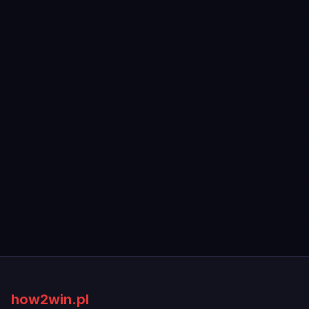
how2win.pl