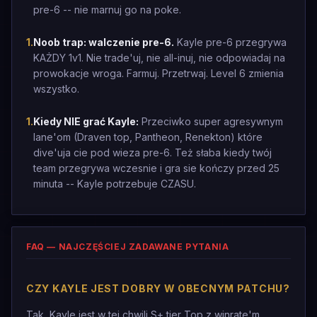
pre-6 -- nie marnuj go na poke.
1
.
Noob trap: walczenie pre-6.
Kayle pre-6 przegrywa
KAŻDY 1v1. Nie trade'uj, nie all-inuj, nie odpowiadaj na
prowokacje wroga. Farmuj. Przetrwaj. Level 6 zmienia
wszystko.
1
.
Kiedy NIE grać Kayle:
Przeciwko super agresywnym
lane'om (Draven top, Pantheon, Renekton) które
dive'uja cie pod wieza pre-6. Też słaba kiedy twój
team przegrywa wczesnie i gra sie kończy przed 25
minuta -- Kayle potrzebuje CZASU.
FAQ — NAJCZĘŚCIEJ ZADAWANE PYTANIA
CZY KAYLE JEST DOBRY W OBECNYM PATCHU?
Tak, Kayle jest w tej chwili S+ tier Top z winrate'm