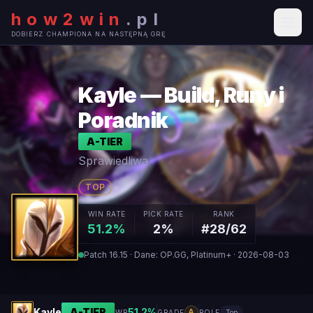
how2win
.
pl
DOBIERZ CHAMPIONA NA NASTĘPNĄ GRĘ
Kayle — Build, Runy i
Poradnik
A
-TIER
Sprawiedliwa
TOP
WIN RATE
PICK RATE
RANK
51.2%
2%
#28/62
Patch 16.15 · Dane: OP.GG, Platinum+ · 2026-08-03
Kayle
A
-TIER
51.2
%
A
WR
GRADE
ROLE
Top