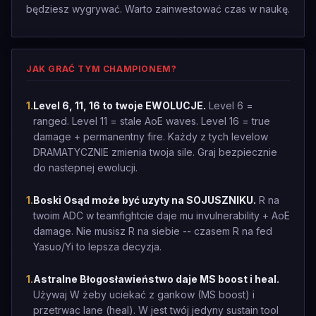
będziesz wygrywać. Warto zainwestować czas w naukę.
JAK GRAĆ TYM CHAMPIONEM?
1
.
Level 6, 11, 16 to twoje EWOLUCJE.
Level 6 =
ranged. Level 11 = stale AoE waves. Level 16 = true
damage + permanentny fire. Każdy z tych levelow
DRAMATYCZNIE zmienia twoja sile. Graj bezpiecznie
do nastepnej ewolucji.
1
.
Boski Osąd może być uzyty na SOJUSZNIKU.
R na
twoim ADC w teamfightcie daje mu invulnerability + AoE
damage. Nie musisz R na siebie -- czasem R na fed
Yasuo/Yi to lepsza decyzja.
1
.
Astralne Błogosławieństwo daje MS boost i heal.
Używaj W żeby uciekać z gankow (MS boost) i
przetrwac lane (heal). W jest twój jedyny sustain tool