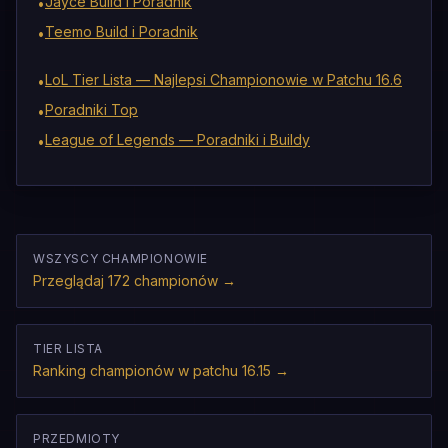
Jayce Build i Poradnik
•
Teemo Build i Poradnik
•
LoL Tier Lista — Najlepsi Championowie w Patchu 16.6
•
Poradniki Top
•
League of Legends — Poradniki i Buildy
•
WSZYSCY CHAMPIONOWIE
Przeglądaj 172 championów
→
TIER LISTA
Ranking championów w patchu 16.15
→
PRZEDMIOTY