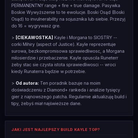
PERMANENTNY range + fire + true damage. Pasywka
Boskie Wywyższenie to te ewolucje. Boski Osąd (Boski
Osąd) to invulnerability na sojusznika lub siebie. Przezyj
do 16 = wygrywasz gre.
>
[CIEKAWOSTKA]
Kayle i Morgana to SIOSTRY --
corki Mihiry (aspect of Justice). Kayle reprezentuje
surowa, bezkompromisowa sprawiedliwosc, a Morgana
milosierdzie i przebaczenie. Kayle opuscila Runeterr
żeby stac sie czysta istota sprawiedliwosci -- wroci
kiedy Runaterra będzie w potrzebie.
>
Od autora:
Ten poradnik bazuje na moim
doświadczeniu z Diamond+ rankeda i analizie tysięcy
gier z najnowszego patcha. Regularnie aktualizuję build i
tipy, żebyś miał najświeższe dane.
JAKI JEST NAJLEPSZY BUILD KAYLE TOP?