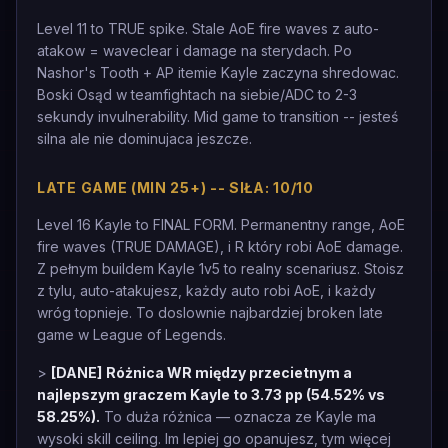
Level 11 to TRUE spike. Stale AoE fire waves z auto-
atakow = waveclear i damage na sterydach. Po
Nashor's Tooth + AP itemie Kayle zaczyna shredowac.
Boski Osąd w teamfightach na siebie/ADC to 2-3
sekundy invulnerability. Mid game to transition -- jesteś
silna ale nie dominujaca jeszcze.
LATE GAME (MIN 25+) -- SIŁA: 10/10
Level 16 Kayle to FINAL FORM. Permanentny range, AoE
fire waves (TRUE DAMAGE), i R który robi AoE damage.
Z pełnym buildem Kayle 1v5 to realny scenariusz. Stoisz
z tylu, auto-atakujesz, każdy auto robi AoE, i każdy
wróg topnieje. To doslownie najbardziej broken late
game w League of Legends.
>
[DANE]
Różnica WR między przecietnym a
najlepszym graczem Kayle to 3.73 pp (54.52% vs
58.25%).
To duża różnica — oznacza ze Kayle ma
wysoki skill ceiling. Im lepiej go opanujesz, tym więcej