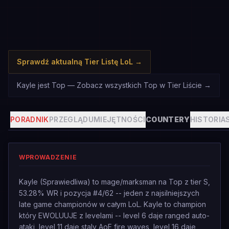
Sprawdź aktualną Tier Listę LoL
→
Kayle jest Top — Zobacz wszystkich Top w Tier Liście
→
PORADNIK
PRZEGLĄD
UMIEJĘTNOŚCI
COUNTERY
HISTORIA
WPROWADZENIE
Kayle (Sprawiedliwa) to mage/marksman na Top z tier S,
53.28% WR i pozycja #4/62 -- jeden z najsilniejszych
late game championów w całym LoL. Kayle to champion
który EWOLUUJE z levelami -- level 6 daje ranged auto-
ataki, level 11 daje staly AoE fire waves, level 16 daje