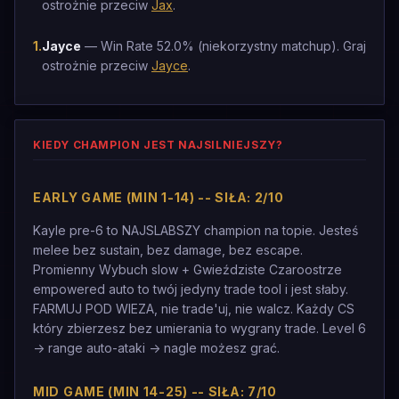
ostrożnie przeciw
Jax
.
1
.
Jayce
— Win Rate 52.0% (niekorzystny matchup). Graj
ostrożnie przeciw
Jayce
.
KIEDY CHAMPION JEST NAJSILNIEJSZY?
EARLY GAME (MIN 1-14) -- SIŁA: 2/10
Kayle pre-6 to NAJSLABSZY champion na topie. Jesteś
melee bez sustain, bez damage, bez escape.
Promienny Wybuch slow + Gwieździste Czaroostrze
empowered auto to twój jedyny trade tool i jest słaby.
FARMUJ POD WIEZA, nie trade'uj, nie walcz. Każdy CS
który zbierzesz bez umierania to wygrany trade. Level 6
-> range auto-ataki -> nagle możesz grać.
MID GAME (MIN 14-25) -- SIŁA: 7/10