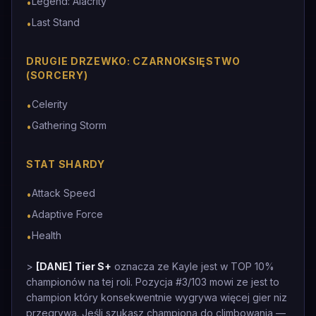
Legend: Alacrity
•
Last Stand
•
DRUGIE DRZEWKO: CZARNOKSIĘSTWO
(SORCERY)
Celerity
•
Gathering Storm
•
STAT SHARDY
Attack Speed
•
Adaptive Force
•
Health
•
>
[DANE]
Tier S+
oznacza ze Kayle jest w TOP 10%
championów na tej roli. Pozycja #3/103 mowi ze jest to
champion który konsekwentnie wygrywa więcej gier niz
przegrywa. Jeśli szukasz championa do climbowania —