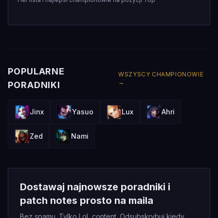
POPULARNE
WSZYSCY CHAMPIONOWIE
→
PORADNIKI
Jinx
Yasuo
Lux
Ahri
Zed
Nami
Dostawaj najnowsze poradniki i
patch notes prosto na maila
Bez spamu. Tylko LoL content. Odsubskrybuj kiedy