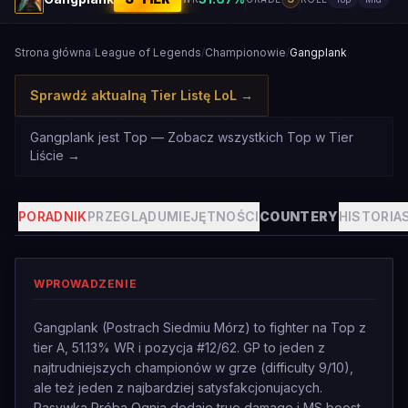
Strona główna
/
League of Legends
/
Championowie
/
Gangplank
Sprawdź aktualną Tier Listę LoL
→
Gangplank jest Top — Zobacz wszystkich Top w Tier
Liście
→
PORADNIK
PRZEGLĄD
UMIEJĘTNOŚCI
COUNTERY
HISTORIA
WPROWADZENIE
Gangplank (Postrach Siedmiu Mórz) to fighter na Top z
tier A, 51.13% WR i pozycja #12/62. GP to jeden z
najtrudniejszych championów w grze (difficulty 9/10),
ale też jeden z najbardziej satysfakcjonujacych.
Pasywka Próba Ognia dodaje true damage i MS boost