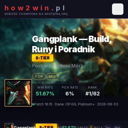
how2win
.
pl
DOBIERZ CHAMPIONA NA NASTĘPNĄ GRĘ
Gangplank — Build,
Runy i Poradnik
S
-TIER
Postrach Siedmiu Mórz
TOP
MID
WIN RATE
PICK RATE
RANK
51.67%
6%
#1/62
Patch 16.15 · Dane: OP.GG, Platinum+ · 2026-08-03
Gangplank
S
-TIER
51.67
%
S
WR
GRADE
ROLE
Top
Mid