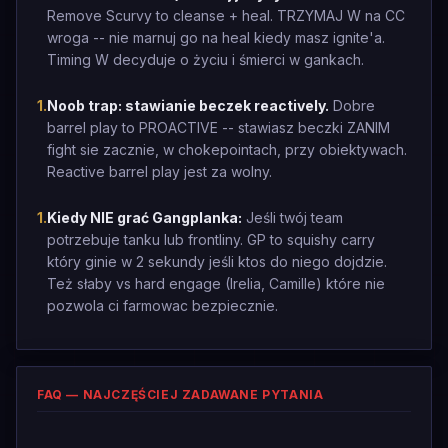
Remove Scurvy to cleanse + heal. TRZYMAJ W na CC
wroga -- nie marnuj go na heal kiedy masz ignite'a.
Timing W decyduje o życiu i śmierci w gankach.
1
.
Noob trap: stawianie beczek reactively.
Dobre
barrel play to PROACTIVE -- stawiasz beczki ZANIM
fight sie zacznie, w chokepointach, przy obiektywach.
Reactive barrel play jest za wolny.
1
.
Kiedy NIE grać Gangplanka:
Jeśli twój team
potrzebuje tanku lub frontliny. GP to squishy carry
który ginie w 2 sekundy jeśli ktos do niego dojdzie.
Też słaby vs hard engage (Irelia, Camille) które nie
pozwola ci farmowac bezpiecznie.
FAQ — NAJCZĘŚCIEJ ZADAWANE PYTANIA