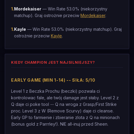
1
.
Mordekaiser
— Win Rate 53.0% (niekorzystny
matchup). Graj ostrożnie przeciw
Mordekaiser
.
1
.
Kayle
— Win Rate 53.0% (niekorzystny matchup). Graj
ostrożnie przeciw
Kayle
.
KIEDY CHAMPION JEST NAJSILNIEJSZY?
EARLY GAME (MIN 1-14) -- SIŁA: 5/10
Level 1 z Beczka Prochu (beczki) pozwala ci
kontrolowac fale, ale twój damage jest słaby. Level 2 z
Q daje ci poke tool -- Q na wroga z Grasp/First Strike
proc. Level 3 z W (Remove Scurvy) daje ci cleanse.
Early GP to farmienie i zbieranie zlota z Q na minionach
(bonus gold z Parrrley!). NIE all-inuj przed Sheen.