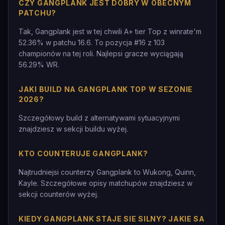
CZY GANGPLANK JEST DOBRY W OBECNYM
PATCHU?
Tak, Gangplank jest w tej chwili A+ tier Top z winrate'm
52.36% w patchu 16.6. To pozycja #16 z 103
championów na tej roli. Najlepsi gracze wyciągają
56.29% WR.
JAKI BUILD NA GANGPLANK TOP W SEZONIE
2026?
Szczegółowy build z alternatywami sytuacyjnymi
znajdziesz w sekcji buildu wyżej.
KTO COUNTERUJE GANGPLANK?
Najtrudniejsi counterzy Gangplank to Wukong, Quinn,
Kayle. Szczegółowe opisy matchupów znajdziesz w
sekcji counterów wyżej.
KIEDY GANGPLANK STAJE SIE SILNY? JAKIE SA