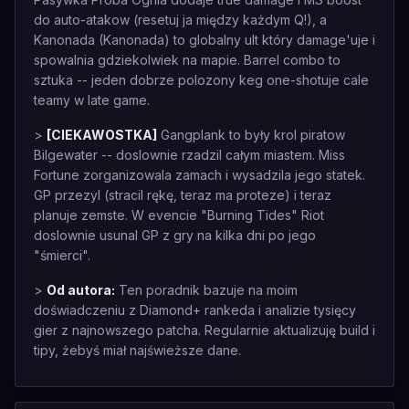
do auto-atakow (resetuj ja między każdym Q!), a
Kanonada (Kanonada) to globalny ult który damage'uje i
spowalnia gdziekolwiek na mapie. Barrel combo to
sztuka -- jeden dobrze polozony keg one-shotuje cale
teamy w late game.
>
[CIEKAWOSTKA]
Gangplank to były krol piratow
Bilgewater -- doslownie rzadzil całym miastem. Miss
Fortune zorganizowala zamach i wysadzila jego statek.
GP przezyl (stracil rękę, teraz ma proteze) i teraz
planuje zemste. W evencie "Burning Tides" Riot
doslownie usunal GP z gry na kilka dni po jego
"śmierci".
>
Od autora:
Ten poradnik bazuje na moim
doświadczeniu z Diamond+ rankeda i analizie tysięcy
gier z najnowszego patcha. Regularnie aktualizuję build i
tipy, żebyś miał najświeższe dane.