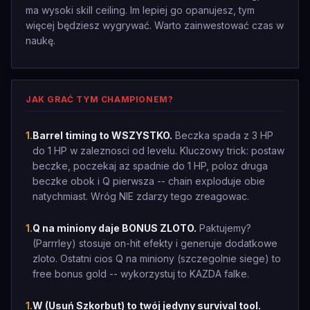
ma wysoki skill ceiling. Im lepiej go opanujesz, tym
więcej będziesz wygrywać. Warto zainwestować czas w
naukę.
JAK GRAĆ TYM CHAMPIONEM?
1
.
Barrel timing to WSZYSTKO.
Beczka spada z 3 HP
do 1 HP w zaleznosci od levelu. Kluczowy trick: postaw
beczke, poczekaj az spadnie do 1 HP, poloz druga
beczke obok i Q pierwsza -- chain exploduje obie
natychmiast. Wróg NIE zdarzy tego zreagowac.
1
.
Q na miniony daje BONUS ZLOTO.
Paktujemy?
(Parrrley) stosuje on-hit efekty i generuje dodatkowe
zloto. Ostatni cios Q na miniony (szczegolnie siege) to
free bonus gold -- wykorzystuj to KAZDA falke.
1
.
W (Usuń Szkorbut) to twój jedyny survival tool.