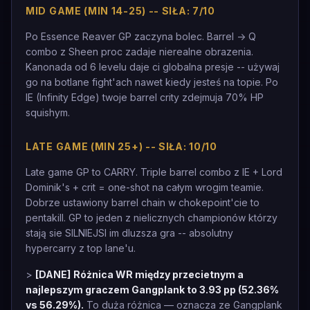
MID GAME (MIN 14-25) -- SIŁA: 7/10
Po Essence Reaver GP zaczyna bolec. Barrel -> Q
combo z Sheen proc zadaje nierealne obrazenia.
Kanonada od 6 levelu daje ci globalna presje -- używaj
go na botlane fight'ach nawet kiedy jesteś na topie. Po
IE (Infinity Edge) twoje barrel crity zdejmuja 70% HP
squishym.
LATE GAME (MIN 25+) -- SIŁA: 10/10
Late game GP to CARRY. Triple barrel combo z IE + Lord
Dominik's + crit = one-shot na całym wrogim teamie.
Dobrze ustawiony barrel chain w chokepoint'cie to
pentakill. GP to jeden z nielicznych championów którzy
stają sie SILNIEJSI im dluzsza gra -- absolutny
hypercarry z top lane'u.
>
[DANE]
Różnica WR między przecietnym a
najlepszym graczem Gangplank to 3.93 pp (52.36%
vs 56.29%).
To duża różnica — oznacza ze Gangplank