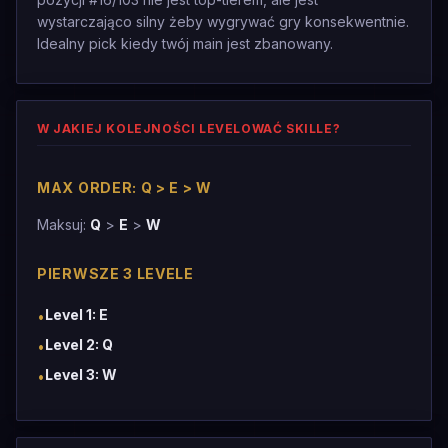
wystarczająco silny żeby wygrywać gry konsekwentnie.
Idealny pick kiedy twój main jest zbanowany.
W JAKIEJ KOLEJNOŚCI LEVELOWAĆ SKILLE?
MAX ORDER: Q > E > W
Maksuj:
Q
>
E
>
W
PIERWSZE 3 LEVELE
Level 1: E
•
Level 2: Q
•
Level 3: W
•