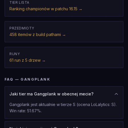
TIER LISTA
Ranking championów w patchu 16.15
→
PRZEDMIOTY
458 itemów z build pathami
→
RUNY
61 run z 5 drzew
→
FAQ — GANGPLANK
Jaki tier ma Gangplank w obecnej mecie?
Gangplank jest aktualnie w tierze S (ocena LoLalytics: S).
Win rate: 51.67%.