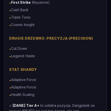
First Strike
(Keystone)
•
Cash Back
•
Triple Tonic
•
Cosmic Insight
•
DRUGIE DRZEWKO: PRECYZJA (PRECISION)
Cut Down
•
Legend: Haste
•
STAT SHARDY
Adaptive Force
•
Adaptive Force
•
Health Scaling
•
>
[DANE]
Tier A+
to solidna pozycja. Gangplank na
pozycji #16/103 nie jest top-tierem, ale jest