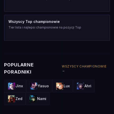
Wszyscy Top championowie
Tier lista i najlepsi championowie na pozycji Top
POPULARNE
WSZYSCY CHAMPIONOWIE
→
PORADNIKI
Jinx
Yasuo
Lux
Ahri
Zed
Nami