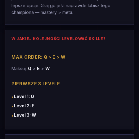
lepsze opcje. Graj go jeśli naprawde lubisz tego
championa — mastery > meta.
W JAKIEJ KOLEJNOŚCI LEVELOWAĆ SKILLE?
MAX ORDER: Q > E > W
Maksuj:
Q
>
E
>
W
PIERWSZE 3 LEVELE
Level 1: Q
•
Level 2: E
•
Level 3: W
•