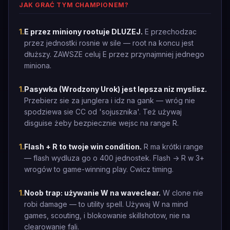
JAK GRAĆ TYM CHAMPIONEM?
1
.
E przez miniony rootuje DLUZEJ.
E przechodzac
przez jednostki rosnie w sile — root na koncu jest
dłuższy. ZAWSZE celuj E przez przynajmniej jednego
miniona.
1
.
Pasywka (Wrodzony Urok) jest lepsza niz myslisz.
Przebierz sie za junglera i idz na gank — wróg nie
spodziewa sie CC od 'sojusznika'. Też używaj
disguise żeby bezpiecznie wejsc na range R.
1
.
Flash + R to twoje win condition.
R ma krótki range
— flash wydluza go o 400 jednostek. Flash -> R w 3+
wrogów to game-winning play. Cwicz timing.
1
.
Noob trap: używanie W na waveclear.
W clone nie
robi damage — to utility spell. Używaj W na mind
games, scouting, i blokowanie skillshotow, nie na
clearowanie fali.