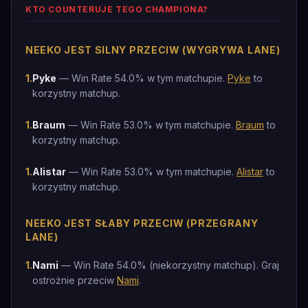
KTO COUNTERUJE TEGO CHAMPIONA?
NEEKO JEST SILNY PRZECIW (WYGRYWA LANE)
1
.
Pyke
— Win Rate 54.0% w tym matchupie.
Pyke
to
korzystny matchup.
1
.
Braum
— Win Rate 53.0% w tym matchupie.
Braum
to
korzystny matchup.
1
.
Alistar
— Win Rate 53.0% w tym matchupie.
Alistar
to
korzystny matchup.
NEEKO JEST SŁABY PRZECIW (PRZEGRANY
LANE)
1
.
Nami
— Win Rate 54.0% (niekorzystny matchup). Graj
ostrożnie przeciw
Nami
.