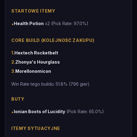
STARTOWE ITEMY
Health Potion
x2 (Pick Rate: 97.0%)
•
CORE BUILD (KOLEJNOŚĆ ZAKUPU)
1
.
Hextech Rocketbelt
2
.
Zhonya's Hourglass
3
.
Morellonomicon
Win Rate tego buildu: 51.8% (796 gier)
BUTY
Ionian Boots of Lucidity
(Pick Rate: 65.0%)
•
ITEMY SYTUACYJNE