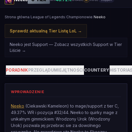
Strona główna
/
League of Legends
/
Championowie
/
Neeko
Sprawdź aktualną Tier Listę LoL
→
Neeko jest Support — Zobacz wszystkich Support w Tier
Liście
→
PORADNIK
PRZEGLĄD
UMIEJĘTNOŚCI
COUNTERY
HISTORIA
WPROWADZENIE
Neeko
(Ciekawski Kameleon) to mage/support z tier C,
49.37% WR i pozycja #32/44. Neeko to quirky mage z
unikalnym gimmickiem: Wrodzony Urok (Wrodzony
Urok) pozwala jej przebrac sie za dowolnego
sojusznika. Ale prawdziwa siła Neeko to Skoczny