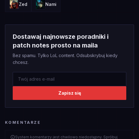
Zed
Nami
Dostawaj najnowsze poradniki i
patch notes prosto na maila
Bez spamu. Tylko LoL content. Odsubskrybuj kiedy
chcesz.
Zapisz się
KOMENTARZE
System komentarzy jest chwilowo niedostępny. Spróbuj