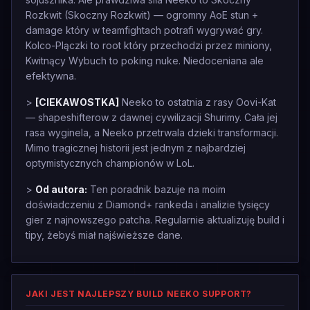
Rozkwit (Skoczny Rozkwit) — ogromny AoE stun +
damage który w teamfightach potrafi wygrywać gry.
Kolco-Plączki to root który przechodzi przez miniony,
Kwitnący Wybuch to poking nuke. Niedoceniana ale
efektywna.
>
[CIEKAWOSTKA]
Neeko to ostatnia z rasy Oovi-Kat
— shapeshifterow z dawnej cywilizacji Shurimy. Cała jej
rasa wyginela, a Neeko przetrwala dzieki transformacji.
Mimo tragicznej historii jest jednym z najbardziej
optymistycznych championów w LoL.
>
Od autora:
Ten poradnik bazuje na moim
doświadczeniu z Diamond+ rankeda i analizie tysięcy
gier z najnowszego patcha. Regularnie aktualizuję build i
tipy, żebyś miał najświeższe dane.
JAKI JEST NAJLEPSZY BUILD NEEKO SUPPORT?