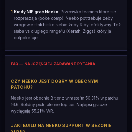
1
.
Kiedy NIE grać Neeko:
Przeciwko teamom które sie
rozpraszaja (poke comp). Neeko potrzebuje żeby
wrogowie stali blisko siebie żeby R byl efektywny. Też
słaba vs dlugiego range'u (Xerath, Ziggs) który ja
outpoke'uje.
FAQ — NAJCZĘŚCIEJ ZADAWANE PYTANIA
CZY NEEKO JEST DOBRY W OBECNYM
PATCHU?
Neeko jest obecnie B tier z winrate'm 50.31% w patchu
16.6. Solidny pick, ale nie top tier. Najlepsi gracze
wyciągają 55.21% WR.
JAKI BUILD NA NEEKO SUPPORT W SEZONIE
2026?