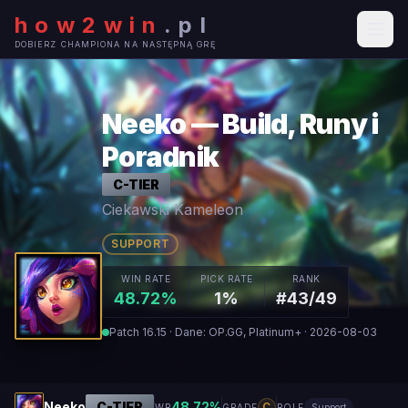
how2win
.
pl
DOBIERZ CHAMPIONA NA NASTĘPNĄ GRĘ
Neeko — Build, Runy i
Poradnik
C
-TIER
Ciekawski Kameleon
SUPPORT
WIN RATE
PICK RATE
RANK
48.72%
1%
#43/49
Patch 16.15 · Dane: OP.GG, Platinum+ · 2026-08-03
Neeko
C
-TIER
48.72
%
C
WR
GRADE
ROLE
Support