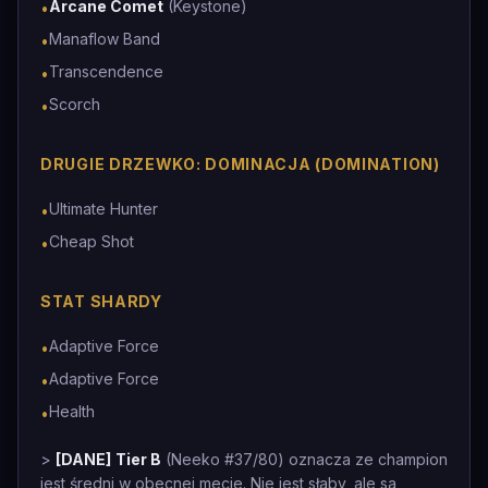
Arcane Comet
(Keystone)
•
Manaflow Band
•
Transcendence
•
Scorch
•
DRUGIE DRZEWKO: DOMINACJA (DOMINATION)
Ultimate Hunter
•
Cheap Shot
•
STAT SHARDY
Adaptive Force
•
Adaptive Force
•
Health
•
>
[DANE]
Tier B
(Neeko #37/80) oznacza ze champion
jest średni w obecnej mecie. Nie jest słaby, ale sa