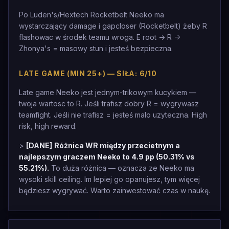
Po Luden's/Hextech Rocketbelt Neeko ma
wystarczający damage i gapcloser (Rocketbelt) żeby R
flashowac w środek teamu wroga. E root -> R ->
Zhonya's = masowy stun i jesteś bezpieczna.
LATE GAME (MIN 25+) — SIŁA: 6/10
Late game Neeko jest jednym-trikowym kucykiem —
twoja wartosc to R. Jeśli trafisz dobry R = wygrywasz
teamfight. Jeśli nie trafisz = jesteś malo uzyteczna. High
risk, high reward.
>
[DANE]
Różnica WR między przecietnym a
najlepszym graczem Neeko to 4.9 pp (50.31% vs
55.21%).
To duża różnica — oznacza ze Neeko ma
wysoki skill ceiling. Im lepiej go opanujesz, tym więcej
będziesz wygrywać. Warto zainwestować czas w naukę.