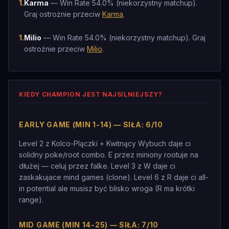
1
.
Karma
— Win Rate 54.0% (niekorzystny matchup).
Graj ostrożnie przeciw
Karma
.
1
.
Milio
— Win Rate 54.0% (niekorzystny matchup). Graj
ostrożnie przeciw
Milio
.
KIEDY CHAMPION JEST NAJSILNIEJSZY?
EARLY GAME (MIN 1-14) — SIŁA: 6/10
Level 2 z Kolco-Plączki + Kwitnący Wybuch daje ci
solidny poke/root combo. E przez miniony rootuje na
dłużej — celuj przez falke. Level 3 z W daje ci
zaskakujace mind games (clone). Level 6 z R daje ci all-
in potential ale musisz być blisko wroga (R ma krótki
range).
MID GAME (MIN 14-25) — SIŁA: 7/10